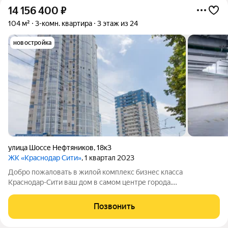
14 156 400
₽
104 м²
3-комн. квартира
3 этаж из 24
новостройка
улица Шоссе Нефтяников
,
18к3
ЖК «Краснодар Сити»
, 1 квартал 2023
Добро пожаловать в жилой комплекс бизнес класса
Краснодар-Сити ваш дом в самом центре города.
Трёхкомнатная квартира площадью 104, 22 квадратных
метров. Две изолированные спальни площадью 17,17 и 16,22
Позвонить
квадратных метров с большими окнами и выходом