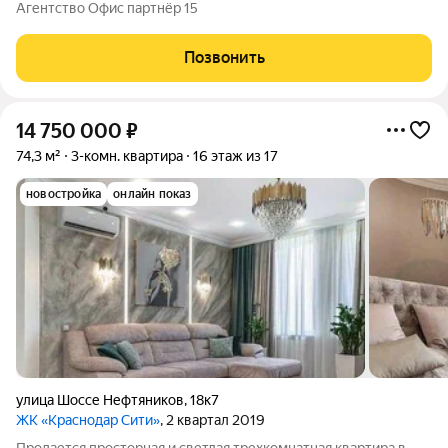
остекление на балконе. Шикарный вид на город и горы.
Агентство Офис партнёр 15
Подземный паркинг. Консьерж. Дизайнерская входная группа
Документы готовы к быстрой сделки.
Позвонить
14 750 000
₽
74,3 м²
3-комн. квартира
16 этаж из 17
новостройка
онлайн показ
улица Шоссе Нефтяников
,
18к7
ЖК «Краснодар Сити»
, 2 квартал 2019