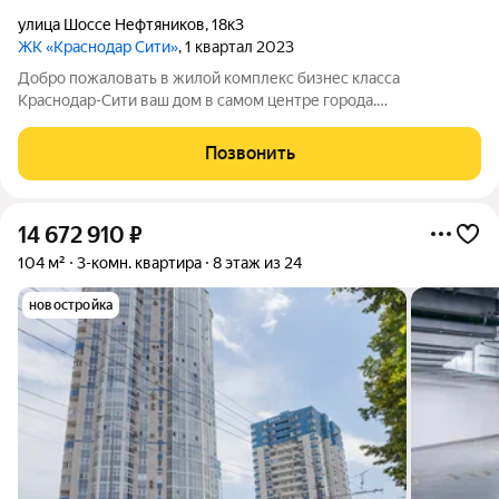
улица Шоссе Нефтяников
,
18к3
ЖК «Краснодар Сити»
, 1 квартал 2023
Добро пожаловать в жилой комплекс бизнес класса
Краснодар-Сити ваш дом в самом центре города.
Трёхкомнатная квартира площадью 104, 22 квадратных
метров. Две изолированные спальни площадью 17,17 и 16,22
Позвонить
квадратных метров с большими окнами и выходом
14 672 910
₽
104 м²
3-комн. квартира
8 этаж из 24
новостройка