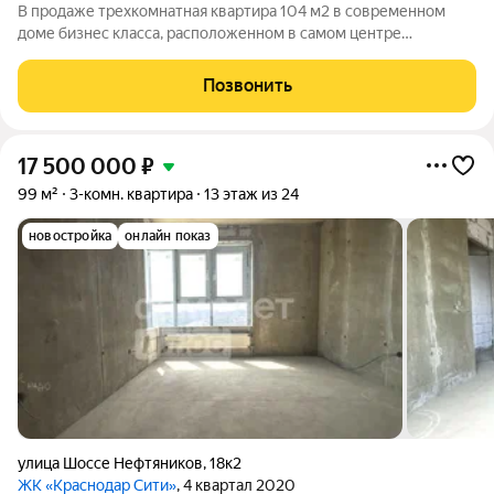
В продаже трехкомнатная квартира 104 м2 в современном
доме бизнес класса, расположенном в самом центре
Краснодара. ЖК "Краснодар-Сити" (корпус 3!). Мкр Центр
Аврора, ул. Шоссе нефтяников 18 к3 Есть возможность
Позвонить
расширить площадь до 156 м2 с помощью
17 500 000
₽
99 м²
3-комн. квартира
13 этаж из 24
новостройка
онлайн показ
улица Шоссе Нефтяников
,
18к2
ЖК «Краснодар Сити»
, 4 квартал 2020