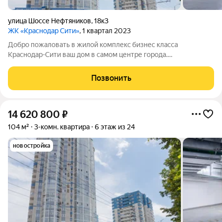
улица Шоссе Нефтяников
,
18к3
ЖК «Краснодар Сити»
, 1 квартал 2023
Добро пожаловать в жилой комплекс бизнес класса
Краснодар-Сити ваш дом в самом центре города.
Трёхкомнатная квартира площадью 104, 22 квадратных
метров. Две изолированные спальни площадью 17,17 и 16,22
Позвонить
квадратных метров с большими окнами и выходом
14 620 800
₽
104 м²
3-комн. квартира
6 этаж из 24
новостройка