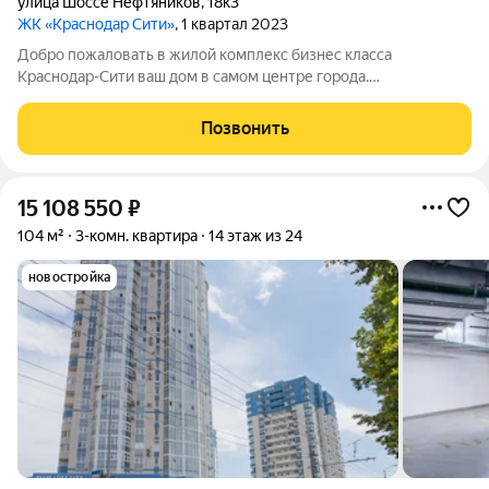
улица Шоссе Нефтяников
,
18к3
ЖК «Краснодар Сити»
, 1 квартал 2023
Добро пожаловать в жилой комплекс бизнес класса
Краснодар-Сити ваш дом в самом центре города.
Трёхкомнатная квартира площадью 104, 22 квадратных
метров. Две изолированные спальни площадью 17,17 и 16,22
Позвонить
квадратных метров с большими окнами и выходом
15 108 550
₽
104 м²
3-комн. квартира
14 этаж из 24
новостройка