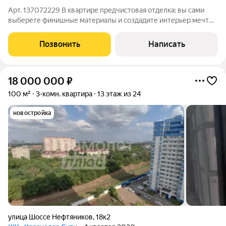
Арт. 137072229 В квартире предчистовая отделка: вы сами
выберете финишные материалы и создадите интерьер мечты!
Продуманная планировка, много света отличный вариант для
семьи, которая хочет обустроить пространство под себя.
Позвонить
Написать
Рядом вся необходимая
18 000 000
₽
100 м²
3-комн. квартира
13 этаж из 24
новостройка
улица Шоссе Нефтяников
,
18к2