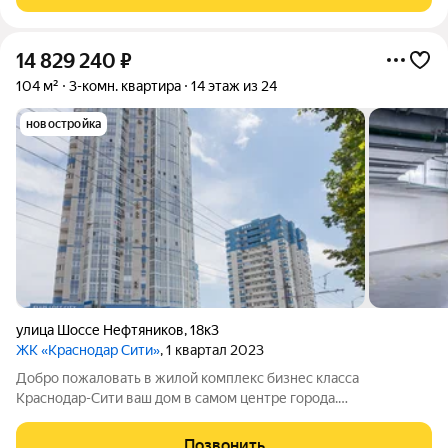
квадратных метров с большими окнами и выходом
14 829 240
₽
104 м²
3-комн. квартира
14 этаж из 24
новостройка
улица Шоссе Нефтяников
,
18к3
ЖК «Краснодар Сити»
, 1 квартал 2023
Добро пожаловать в жилой комплекс бизнес класса
Краснодар-Сити ваш дом в самом центре города.
Трёхкомнатная квартира площадью 104, 22 квадратных
метров. Две изолированные спальни площадью 17,17 и 16,22
Позвонить