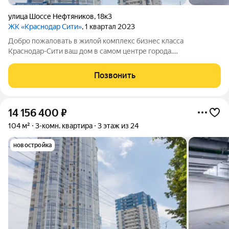
улица Шоссе Нефтяников
,
18к3
ЖК «Краснодар Сити»
, 1 квартал 2023
Добро пожаловать в жилой комплекс бизнес класса
Краснодар-Сити ваш дом в самом центре города.
Трёхкомнатная квартира площадью 104, 22 квадратных
метров. Две изолированные спальни площадью 17,17 и 16,22
Позвонить
квадратных метров с большими окнами и выходом
14 156 400
₽
104 м²
3-комн. квартира
3 этаж из 24
новостройка