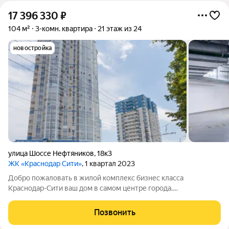
17 396 330
₽
104 м²
3-комн. квартира
21 этаж из 24
новостройка
улица Шоссе Нефтяников
,
18к3
ЖК «Краснодар Сити»
, 1 квартал 2023
Добро пожаловать в жилой комплекс бизнес класса
Краснодар-Сити ваш дом в самом центре города.
Трёхкомнатная квартира площадью 104, 22 квадратных
метров. Две изолированные спальни площадью 17,17 и 16,22
Позвонить
квадратных метров с большими окнами и выходом