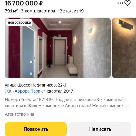
16 700 000
₽
79,1 м²
3-комн. квартира
13 этаж из 19
новостройка
улица Шоссе Нефтяников
,
22к1
ЖК «Аврора Парк»
, 1 квартал 2017
Номер объекта: 1671419. Продается шикарная 3-х комнатная
квартира в Жилом комплексе Аврора парк! Жилой комплекс
находится в центре города Краснодара. Шикарное
Агентство Яна
предложение! Планировка квартиры: достаточно просторная
кухня с выходом в детскую комнату,
Позвонить
Написать