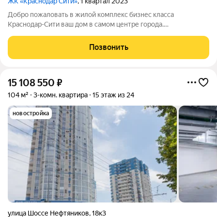
ЖК «Краснодар Сити»
, 1 квартал 2023
Добро пожаловать в жилой комплекс бизнес класса
Краснодар-Сити ваш дом в самом центре города.
Трёхкомнатная квартира площадью 104, 22 квадратных
метров. Две изолированные спальни площадью 17,17 и 16,22
Позвонить
квадратных метров с большими окнами и выходом
15 108 550
₽
104 м²
3-комн. квартира
15 этаж из 24
новостройка
улица Шоссе Нефтяников
,
18к3