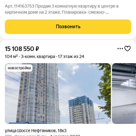
Арт. 114163753 Продам 3 комнатную квартиру в центре в
кирпичном доме на 2 этаже. Планировка- смежно-
изолированная. В квартире выполнен капитальный ремонт-
поменяли проводку на медную, трубы пластиковые, окна
Позвонить
металлопластиковые, балкон утеплен,
15 108 550
₽
104 м²
3-комн. квартира
17 этаж из 24
новостройка
улица Шоссе Нефтяников
,
18к3