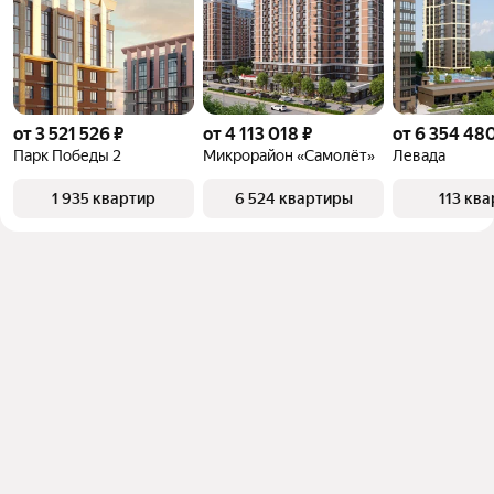
от 3 521 526 ₽
от 4 113 018 ₽
от 6 354 480
Парк Победы 2
Микрорайон «Самолёт»
Левада
1 935 квартир
6 524 квартиры
113 кв