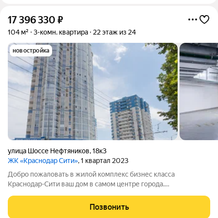
17 396 330
₽
104 м²
3-комн. квартира
22 этаж из 24
новостройка
улица Шоссе Нефтяников
,
18к3
ЖК «Краснодар Сити»
, 1 квартал 2023
Добро пожаловать в жилой комплекс бизнес класса
Краснодар-Сити ваш дом в самом центре города.
Трёхкомнатная квартира площадью 104, 22 квадратных
метров. Две изолированные спальни площадью 17,17 и 16,22
Позвонить
квадратных метров с большими окнами и выходом