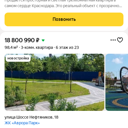
Продается просторная и светлая трехкомнатная квартира в
самом сердце Краснодара. Это реальный объект с прозрачной
историей, где каждый квадратный метр продуман для
комфортной жизни. ПОЧЕМУ ЭТА КВАРТИРА СТАНЕТ ВАШЕЙ:
Позвонить
Состояние новой: В квартире
18 800 990
₽
98,4 м²
3-комн. квартира
6 этаж из 23
новостройка
улица Шоссе Нефтяников
,
18
ЖК «Аврора Парк»