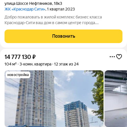
улица Шоссе Нефтяников
,
18к3
ЖК «Краснодар Сити»
, 1 квартал 2023
Добро пожаловать в жилой комплекс бизнес класса
Краснодар-Сити ваш дом в самом центре города.
Трёхкомнатная квартира площадью 104, 22 квадратных
метров. Две изолированные спальни площадью 17,17 и 16,22
Позвонить
квадратных метров с большими окнами и выходом
14 777 130
₽
104 м²
3-комн. квартира
12 этаж из 24
новостройка