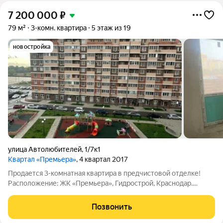
7 200 000
₽
79 м²
3-комн. квартира
5 этаж из 19
новостройка
улица Автолюбителей
,
1/7к1
Квартал «Премьера»
, 4 квартал 2017
Продается 3-комнатная квартира в предчистовой отделке!
Расположение: ЖК «Премьера», Гидрострой, Краснодар.
Особенности: - Просторная площадь для комфортного
проживания - Удобная планировка (изолированные комнаты!!!)
Позвонить
- Большие окна, с двумя балконами,