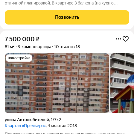
отличной планировкой. В квартире 3 балкона (на кухню,
спальню и гостиную) 2 раздельных с/у, что очень удобно,
большая кухня 14м2 и 3 просторные комнаты. В пешей
Позвонить
доступности детские сады, школы,
7 500 000
₽
81 м²
3-комн. квартира
10 этаж из 18
новостройка
улица Автолюбителей
,
1/7к2
Квартал «Премьера»
, 4 квартал 2018