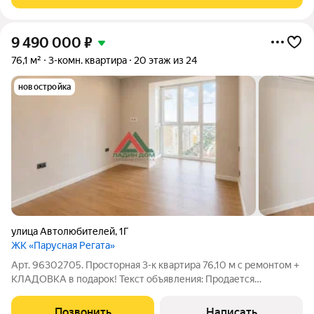
отделке. До набережной с
9 490 000
₽
76,1 м²
3-комн. квартира
20 этаж из 24
новостройка
улица Автолюбителей
,
1Г
ЖК «Парусная Регата»
Арт. 96302705. Просторная 3-к квартира 76,10 м с ремонтом +
КЛАДОВКА в подарок! Текст объявления: Продается
трехкомнатная квартира в одном из самых востребованных
комплексов Краснодара ЖК «Стрижи» (ул. Автолюбителей, 1Г).
Позвонить
Написать