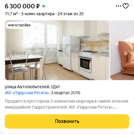
6 300 000
₽
71,7 м²
3-комн. квартира
24 этаж из 25
новостройка
улица Автолюбителей
,
1Дк1
ЖК «Парусная Регата»
, 3 квартал 2016
Продается просторная 3-комнатная квартира в самом зеленом
микрорайоне Гидростроителей, ЖК «Парусная Регата».
Удобная планировка, 3 раздельные спальни, просторная кухня
с выходом на балкон, прекрасный вид из окон. Квартира с
Позвонить
ремонтом, мебелью и