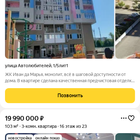
улица Автолюбителей
,
1/5лит1
ЖК Иван да Марья, монолит, всё в шаговой доступности от
дома. В квартире сделана качественная предчистовая отделка.
Вид на новый парк Николаевский бульвар. Все документы
готовы к сделке. Звоните, показ в любое время, отвечу, на все
Позвонить
ваши вопросы.
19 990 000
₽
103 м²
3-комн. квартира
16 этаж из 23
новостройка
онлайн показ