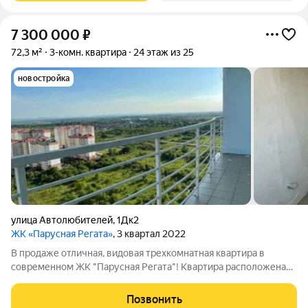
7 300 000
₽
72,3 м²
3-комн. квартира
24 этаж из 25
новостройка
улица Автолюбителей
,
1Дк2
ЖК «Парусная Регата»
, 3 квартал 2022
В продаже отличная, видовая трехкомнатная квартира в
современном ЖК "Парусная Регата"! Квартира расположена
на 24 этаже, из окна видно реку и прекрасные закаты, очень
удобную планировку, квартира продается в предчистовой
Позвонить