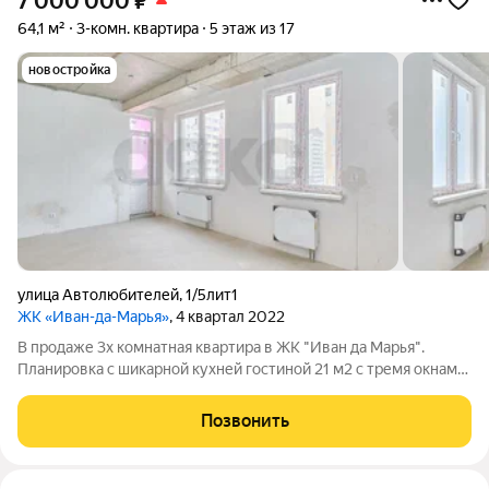
7 000 000
₽
64,1 м²
3-комн. квартира
5 этаж из 17
новостройка
улица Автолюбителей
,
1/5лит1
ЖК «Иван-да-Марья»
, 4 квартал 2022
В продаже 3х комнатная квартира в ЖК "Иван да Марья".
Планировка с шикарной кухней гостиной 21 м2 с тремя окнами,
большими комнатами, с раздельным санузлом. Квартира в
предчистовой отделке: стяжка, штукатурка, электро- и сантех.
Позвонить
разводка. Рядом с