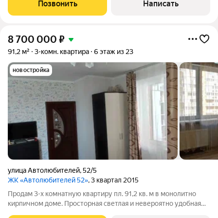
шикарный ленточный балкон. Без обременений, вся сумма в
Позвонить
Написать
договоре, подходит под все
8 700 000
₽
91,2 м²
3-комн. квартира
6 этаж из 23
новостройка
улица Автолюбителей
,
52/5
ЖК «Автолюбителей 52»
, 3 квартал 2015
Продам 3-х комнатную квартиру пл. 91,2 кв. м в монолитно
кирпичном доме. Просторная светлая и невероятно удобная
квартира с потрясающими закатами и рассветами. Высота