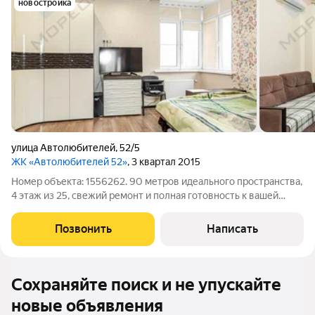
новостройка
улица Автолюбителей
,
52/5
ЖК «Автолюбителей 52»
, 3 квартал 2015
Номер объекта: 1556262. 90 метров идеального пространства,
4 этаж из 25, свежий ремонт и полная готовность к вашей
жизни это предложение для тех, кто не готов идти на
компромиссы. Просторная трёхкомнатная квартира, где
Позвонить
Написать
каждая деталь продумана для
Сохраняйте поиск и не упускайте
новые объявления