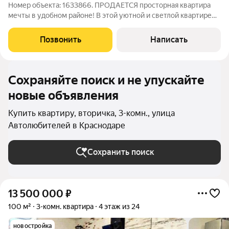
Номер объекта: 1633866. ПРОДАЕТСЯ просторная квартира
мечты в удобном районе! В этой уютной и светлой квартире
вы воплотите все свои идеи! Подготовка под финишную
штукатурку уже сделана: стены выровнены дорогим
Позвонить
Написать
плиточным клеем для идеальной сцепки
Сохраняйте поиск и не упускайте
новые объявления
Купить квартиру, вторичка, 3-комн., улица
Автолюбителей в Краснодаре
Сохранить поиск
13 500 000
₽
100 м²
3-комн. квартира
4 этаж из 24
новостройка