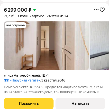
6 299 000
₽
71,7 м²
3-комн. квартира
24 этаж из 24
новостройка
улица Автолюбителей
,
1Дк1
ЖК «Парусная Регата»
, 3 квартал 2016
Номер объекта: 1635565. Продается квартира мечты 71,7 кв.м.
на 24 этаже 24-этажного дома, три полноценные комнаты и
невероятная экономия семейного бюджета. Этот вторичный
вариант требует частичного косметического ремонта, но
Позвонить
Написать
дарит свободу создать