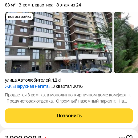
83 м²
3-комн. квартира
8 этаж из 24
новостройка
улица Автолюбителей
,
1Дк1
ЖК «Парусная Регата»
, 3 квартал 2016
Продается 3 ком. кв. в монолитно-кирпичном доме комфорт +.
-Предчистовая отделка, -Огромный наземный паркинг, -На
территории всего комплекса видеонаблюдение,
-Дизайнерские входные группы, -Рядом лесопарк и река
Позвонить
Кубань, -Недалеко парк солнечный