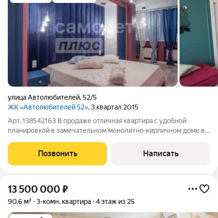
улица Автолюбителей
,
52/5
ЖК «Автолюбителей 52»
, 3 квартал 2015
Арт. 138542163 В продаже отличная квартира с удобной
планировкой в замечательном монолитно-кирпичном доме в
районе гипермаркета ОКЕЙ. Отличная локация, рядом крупная
узел общественного транспорта, большое количество
Позвонить
Написать
различных магазинов и предприятий
13 500 000
₽
90,6 м²
3-комн. квартира
4 этаж из 25