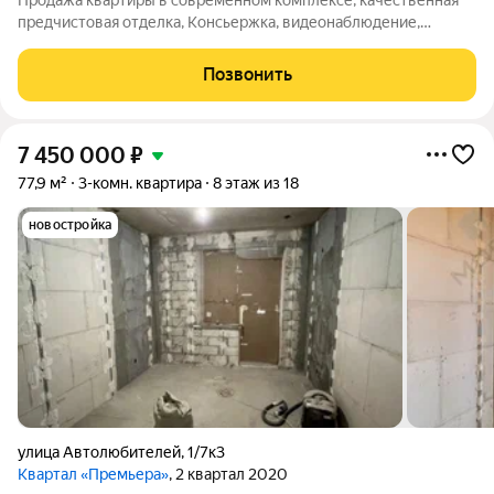
Продажа квартиры в современном комплексе, качественная
предчистовая отделка, Консьержка, видеонаблюдение,
благоустроенный двор с большой спортивной площадкой, вся
инфраструктура в шаговой доступности, детские сады, школы.
Позвонить
Ипотека без первоначального
7 450 000
₽
77,9 м²
3-комн. квартира
8 этаж из 18
новостройка
улица Автолюбителей
,
1/7к3
Квартал «Премьера»
, 2 квартал 2020