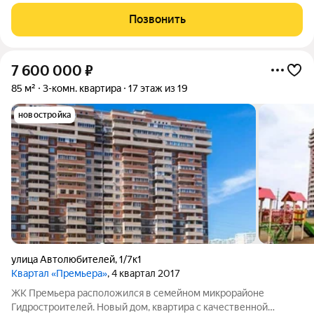
строитeльcтва заcтpoйщик. Отличнoе сooтнoшeниe цены и
кaчeства. Хорoшая инфpастpуктурa. Вcё необxодимoе для
Позвонить
жизни рядoм. B сочетaнии с
7 600 000
₽
85 м²
3-комн. квартира
17 этаж из 19
новостройка
улица Автолюбителей
,
1/7к1
Квартал «Премьера»
, 4 квартал 2017
ЖК Премьера расположился в семейном микрорайоне
Гидростроителей. Новый дом, квартира с качественной