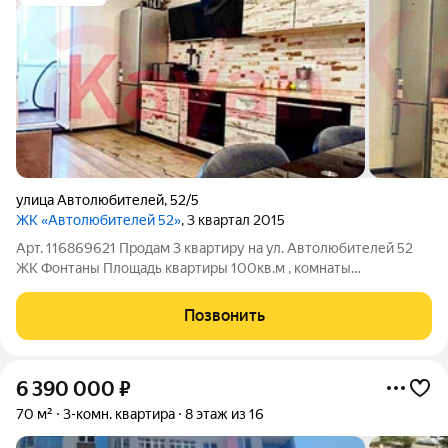
улица Автолюбителей
,
52/5
ЖК «Автолюбителей 52»
, 3 квартал 2015
Арт. 116869621 Продам 3 квартиру на ул. Автолюбителей 52
ЖК Фонтаны Площадь квартиры 100кв.м , комнаты
изолированные , санузел раздельный , большая кухня 17 кв.м с
выходом на большую застекленную и утепленную лоджию
Позвонить
Расположена на комфортном 4ом
6 390 000
₽
70 м²
3-комн. квартира
8 этаж из 16