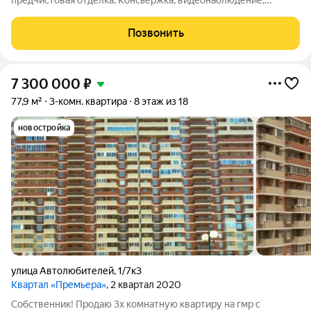
предчистовая отделка, Консьержка, видеонаблюдение,
благоустроенный двор с большой спортивной площадкой, вся
инфраструктура в шаговой доступности, детские сады, школы.
Позвонить
Ипотека без первоначального
7 300 000
₽
77,9 м²
3-комн. квартира
8 этаж из 18
новостройка
улица Автолюбителей
,
1/7к3
Квартал «Премьера»
, 2 квартал 2020
Собственник! Продаю 3х комнатную квартиру на гмр с