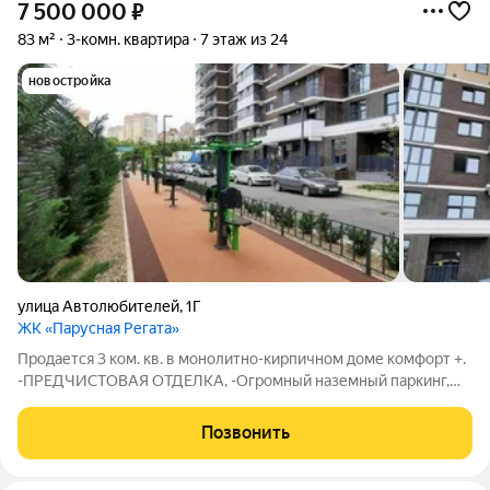
7 500 000
₽
83 м²
3-комн. квартира
7 этаж из 24
новостройка
улица Автолюбителей
,
1Г
ЖК «Парусная Регата»
Продается 3 ком. кв. в монолитно-кирпичном доме комфорт +.
-ПРЕДЧИСТОВАЯ ОТДЕЛКА, -Огромный наземный паркинг,
-На территории всего комплекса видеонаблюдение,
-Дизайнерские входные группы, -Рядом лесопарк и река
Позвонить
Кубань, -Недалеко парк солнечный