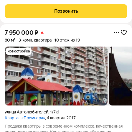
предчистовой отделкой (ровная механическая стяжка, теплый
пол, счетчики на хол. гор. воду, установлены радиаторы).
Позвонить
Инфраструктура в шаговой
7 950 000
₽
80 м²
3-комн. квартира
10 этаж из 19
новостройка
улица Автолюбителей
,
1/7к1
Квартал «Премьера»
, 4 квартал 2017
Продажа квартиры в современном комплексе, качественная