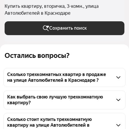
Купить квартиру, вторичка, 3-комн., улица
Автолюбителей в Краснодаре
Сохранить поиск
Остались вопросы?
Сколько трехкомнатных квартир в продаже
на улице Автолюбителей в Краснодаре ?
На Яндекс Недвижимости в продаже на улице 
Автолюбителей в Краснодаре 26 трехкомнатных 
Как выбрать свою лучшую трехкомнатную
квартиру?
квартир, из них 1 объявление от собственников, 25 
объявлений от агентств
Чтобы купить 3-комнатную квартиру на вторичном 
рынке на улице Автолюбителей, воспользуйтесь 
Сколько стоит купить трехкомнатную
квартиру на улице Автолюбителей в
тепловой картой для оценки инфраструктуры и 