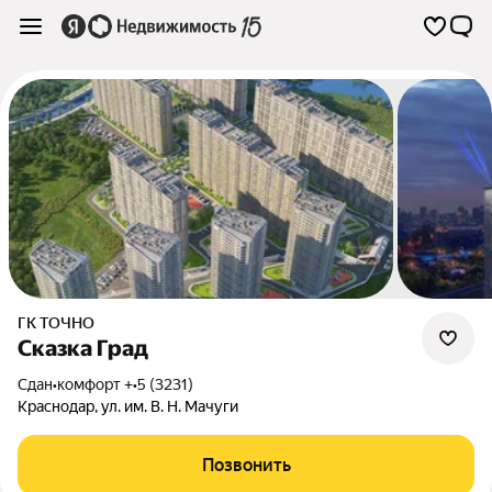
ГК ТОЧНО
Сказка Град
Сдан
•
комфорт +
•
5 (3231)
Краснодар
,
ул. им. В. Н. Мачуги
Позвонить