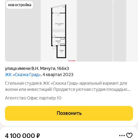
новостройка
улица имени В.Н. Мачуги
,
166к3
ЖК «Сказка Град»
, 4 квартал 2023
Стильная студия в ЖК «Сказка Град» идеальный вариант для
жизни или инвестиций! Продается уютная студия площадью
32,2 м в современном доме бизнес-класса ЖК «Сказка Град».
Агентство Офис партнёр 10
Преимущества квартиры: 12 этаж с красивым панорамным
видом на город;
Позвонить
4 100 000
₽