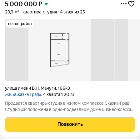
5 000 000
₽
29,9 м²
квартира-студия
4 этаж из 25
новостройка
улица имени В.Н. Мачуги
,
166к3
ЖК «Сказка Град»
, 4 квартал 2023
Продается квартира-студия в жилом комплексе Сказка-Град!
Студия расположена в одно-подъездном доме бизнес-класса!
У жителей комплекса будет свой прогулочный бульвар,
приватные дворы, аллея с фонтаном, площадки для спорта и
Позвонить
игр с безопасным покрытием.