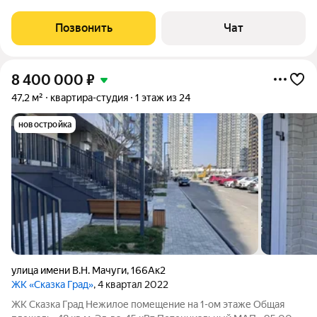
необходимой мебелью и техникой. Закрытая территория.
Благоустроенный двор - ландшафтное озеленение,
Позвонить
Чат
тематические детские площадки с безопасным
8 400 000
₽
47,2 м²
квартира-студия
1 этаж из 24
новостройка
улица имени В.Н. Мачуги
,
166Ак2
ЖК «Сказка Град»
, 4 квартал 2022
ЖК Сказка Град Нежилое помещение на 1-ом этаже Общая