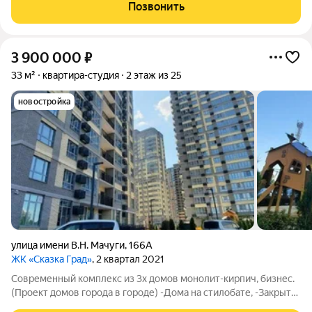
рядом с домом, -Современные детские площадки, -Садики,
Позвонить
школы, поликлиники в шаговой
3 900 000
₽
33 м²
квартира-студия
2 этаж из 25
новостройка
улица имени В.Н. Мачуги
,
166А
ЖК «Сказка Град»
, 2 квартал 2021
Современный комплекс из 3х домов монолит-кирпич, бизнес.
(Проект домов города в городе) -Дома на стилобате, -Закрытая
территория, -Консьерж, -Большой паркинг под стилобатом и