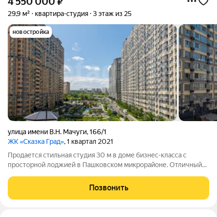
4 550 000
₽
29,9 м²
квартира-студия
3 этаж из 25
новостройка
улица имени В.Н. Мачуги
,
166/1
ЖК «Сказка Град»
, 1 квартал 2021
Продается стильная студия 30 м в доме бизнес-класса с
просторной лоджией в Пашковском микрорайоне. Отличный
вариант для проживания или аренды. Качественный ремонт,
вся необходимая мебель остается. ЖК «Сказка Град» с
Позвонить
охраняемой территорией, детскими и