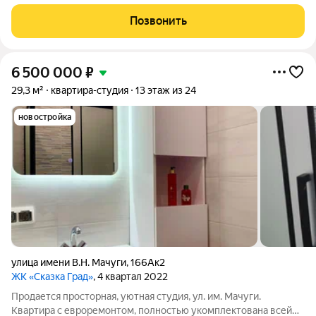
доме бизнес-класса. Остаётся ВСЁ!!! Закрытая и охраняемая
территория жилого комплекса со всей необходимой
Позвонить
инфраструктурой: школа, продуктовые
6 500 000
₽
29,3 м²
квартира-студия
13 этаж из 24
новостройка
улица имени В.Н. Мачуги
,
166Ак2
ЖК «Сказка Град»
, 4 квартал 2022
Продается просторная, уютная студия, ул. им. Мачуги.
Квартира с евроремонтом, полностью укомплектована всей