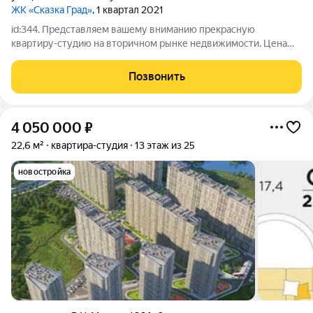
ЖК «Сказка Град»
, 1 квартал 2021
id:344. Представляем вашему вниманию прекрасную
квартиру-студию на вторичном рынке недвижимости. Цена
ниже рынка! Это идеальное жильё для тех, кто ценит комфорт
и практичность. Квартира расположена на 19-м этаже 24-
Позвонить
этажного дома, что обеспечивает
4 050 000
₽
22,6 м²
квартира-студия
13 этаж из 25
новостройка