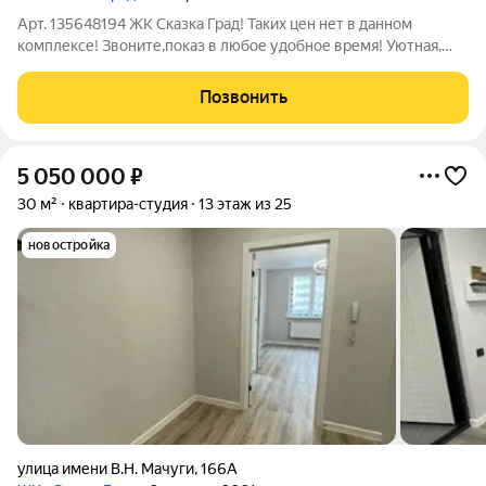
Арт. 135648194 ЖК Сказка Град! Таких цен нет в данном
комплексе! Звоните,показ в любое удобное время! Уютная,
светлая квартира-студия площадью 32 м с косметическим
ремонтом идеальный баланс цены и комфорта для жизни или
Позвонить
инвестиций. Продажа напрямую:
5 050 000
₽
30 м²
квартира-студия
13 этаж из 25
новостройка
улица имени В.Н. Мачуги
,
166А