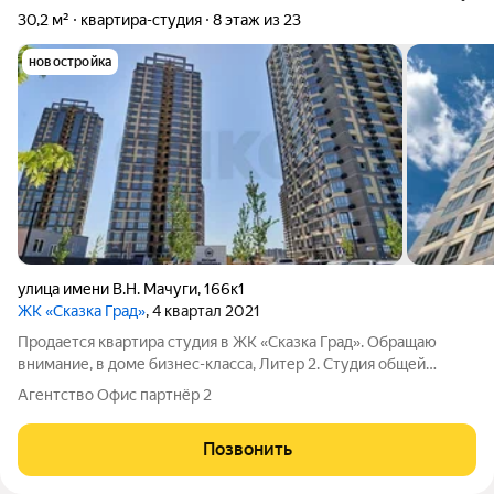
30,2 м²
квартира-студия
8 этаж из 23
новостройка
улица имени В.Н. Мачуги
,
166к1
ЖК «Сказка Град»
, 4 квартал 2021
Продается квартира студия в ЖК «Сказка Град». Обращаю
внимание, в доме бизнес-класса, Литер 2. Студия общей
площадью 35,2 м2, с комфортной кухней-гостиной 19,2 м2 и
Агентство Офис партнёр 2
лоджией 5 м2. Квартира в отличной предчистовой отделке, на
комфортном 8-ом этаже.
Позвонить