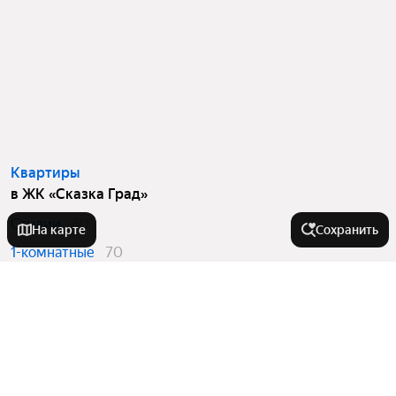
Квартиры
в ЖК «Сказка Град»
Студии
30
На карте
Сохранить
1-комнатные
70
2-комнатные
29
3-комнатные
22