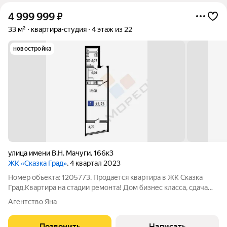
4 999 999
₽
33 м²
квартира-студия
4 этаж из 22
новостройка
улица имени В.Н. Мачуги
,
166к3
ЖК «Сказка Град»
, 4 квартал 2023
Номер объекта: 1205773. Продается квартира в ЖК Сказка
Град.Квартира на стадии ремонта! Дом бизнес класса, сдача
2023 год, монолитно-кирпичный, с установкой коробов по
Агентство Яна
фасаду для сплит систем.Прекрасный вид из квартиры на
город и парк Краснодар. На
Позвонить
Написать