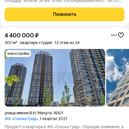
площадь- 48 кв.м. Эл-ва- 15 кВт Потенциальный МАП - 95 000
Помещение находится в одном из быстро развивающихся
районов города. Высокая плотность населения в районе
Позвонить
Развитая инфраструктура
4 400 000
₽
30,1 м²
квартира-студия
12 этаж из 24
новостройка
улица имени В.Н. Мачуги
,
166/1
ЖК «Сказка Град»
, 1 квартал 2021
Продается квартира в ЖК «Сказка Град». Обращаю внимание, в