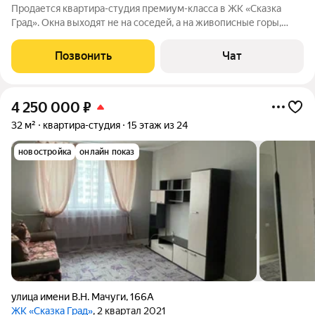
Продается квартира-студия премиум-класса в ЖК «Сказка
Град». Окна выходят не на соседей, а на живописные горы,
особенно красивые в хорошую погоду. Комплекс огорожен,
круглосуточно охраняется, есть видеонаблюдение. Для
Позвонить
Чат
автомобилей предусмотрен
4 250 000
₽
32 м²
квартира-студия
15 этаж из 24
новостройка
онлайн показ
улица имени В.Н. Мачуги
,
166А
ЖК «Сказка Град»
, 2 квартал 2021