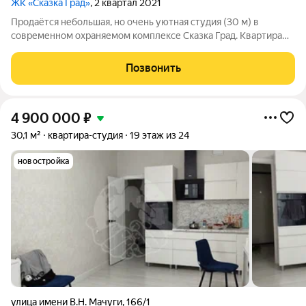
ЖК «Сказка Град»
, 2 квартал 2021
Продаётся небольшая, но очень уютная студия (30 м) в
современном охраняемом комплексе Сказка Град. Квартира
уже с готовым ремонтом Жить здесь будет комфортно и
безопасно: территория закрыта, есть охрана, консьерж и
Позвонить
видеонаблюдение. Окна выходят во
4 900 000
₽
30,1 м²
квартира-студия
19 этаж из 24
новостройка
улица имени В.Н. Мачуги
,
166/1