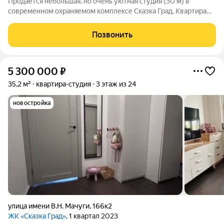
Продаётся небольшая, но очень уютная студия (30 м) в
современном охраняемом комплексе Сказка Град. Квартира
уже с готовым ремонтом Жить здесь будет комфортно и
безопасно: территория закрыта, есть охрана, консьерж и
Позвонить
видеонаблюдение. Окна выходят во
5 300 000
₽
35,2 м²
квартира-студия
3 этаж из 24
новостройка
улица имени В.Н. Мачуги
,
166к2
ЖК «Сказка Град»
, 1 квартал 2023