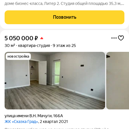
доме бизнес-класса, Литер 2. Студия общей площадью 35,3 м, с
комфортной кухней-гостиной 19,5 м. Квартира в отличной
предчистовой отделке, на комфортном видовом 12-ом этаже.
Позвонить
Закрытая и
5 050 000
₽
30 м²
квартира-студия
9 этаж из 25
новостройка
улица имени В.Н. Мачуги
,
166А
ЖК «Сказка Град»
, 2 квартал 2021