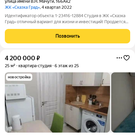
улица имени В.Н. Мачуги
,
166Ак2
ЖК «Сказка Град»
, 4 квартал 2022
Идентификатор объекта: 1-23416-12884 Студия в ЖК «Сказка
Град» отличный вариант для жизни и инвестиций! Продается
уютная студия площадью 22,6 кв.м на 13 этаже современного
жилого комплекса «Сказка Град». Квартира в предчистовой
Позвонить
отделке, что позволит
4 200 000
₽
25 м²
квартира-студия
6 этаж из 25
новостройка