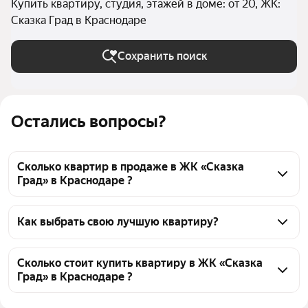
Купить квартиру, студия, этажей в доме: от 20, ЖК:
Сказка Град в Краснодаре
Сохранить поиск
Остались вопросы?
Сколько квартир в продаже в ЖК «Сказка
Град» в Краснодаре ?
На Яндекс Недвижимости в продаже в ЖК «Сказка 
Град» в Краснодаре 30 квартир, из них 2 
Как выбрать свою лучшую квартиру?
объявления от собственников, 28 объявлений от 
Чтобы купить квартиру - студию в высотках в ЖК 
агентств
«Сказка Град», воспользуйтесь тепловой картой для 
Сколько стоит купить квартиру в ЖК «Сказка
Град» в Краснодаре ?
оценки инфраструктуры и транспортной 
доступности в выбранном районе в ЖК «Сказка 
Цена за квадратный метр
118 182 — 221 843 ₽