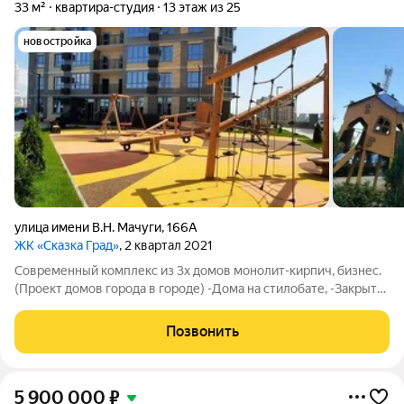
33 м²
квартира-студия
13 этаж из 25
новостройка
улица имени В.Н. Мачуги
,
166А
ЖК «Сказка Град»
, 2 квартал 2021
Современный комплекс из 3х домов монолит-кирпич, бизнес.
(Проект домов города в городе) -Дома на стилобате, -Закрытая
территория, -Консьерж, -Большой паркинг под стилобатом и
рядом с домом, -Современные детские площадки, -Садики,
Позвонить
школы, поликлиники в
5 900 000
₽