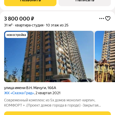
3 800 000
₽
31 м²
квартира-студия
10 этаж из 25
новостройка
улица имени В.Н. Мачуги
,
166А
ЖК «Сказка Град»
, 2 квартал 2021
Современный комплекс из 5х домов монолит-кирпич,
КОМФОРТ + .(Проект домов города в городе) -Закрытая
территория, -Консьерж, -Большой паркинг под стилобатом и