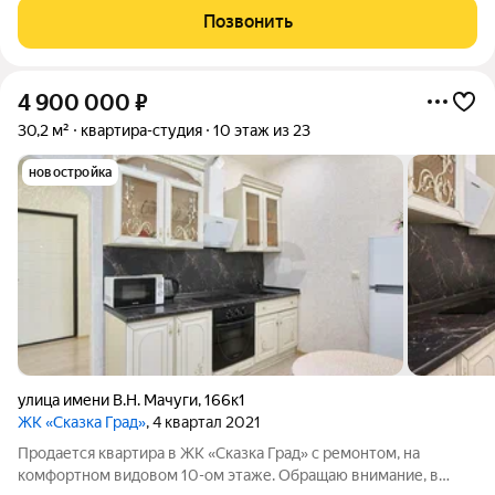
рядом с домом, -Современные детские площадки, -Садики,
Позвонить
школы, поликлиники в
4 900 000
₽
30,2 м²
квартира-студия
10 этаж из 23
новостройка
улица имени В.Н. Мачуги
,
166к1
ЖК «Сказка Град»
, 4 квартал 2021
Продается квартира в ЖК «Сказка Град» с ремонтом, на
комфортном видовом 10-ом этаже. Обращаю внимание, в