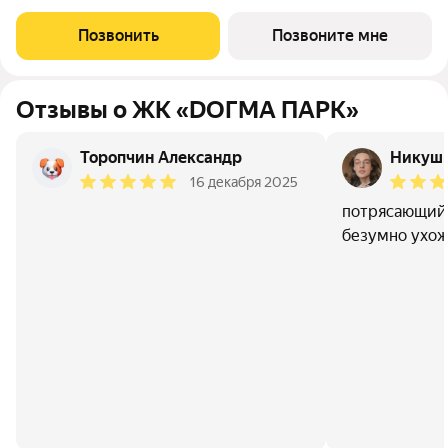
на 6 этаже. DОГМА ПАРК - это новый микрорайон,
сочетающий в себе стильную архитектуру современного
Позвонить
Позвоните мне
города, и настоящий зеленый
Отзывы о ЖК «DОГМА ПАРК»
Торопчин Александр
Никуш
16 декабря 2025
потрясающий 
безумно ухож