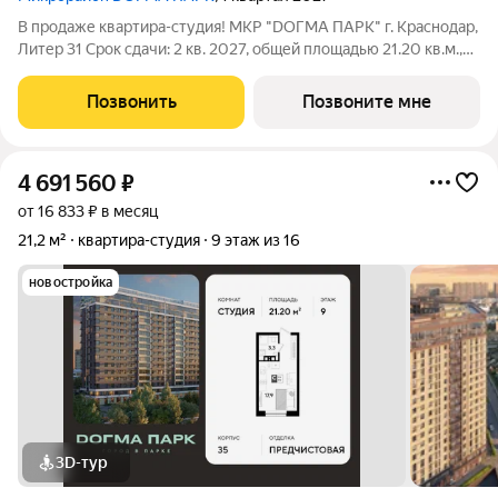
В продаже квартира-студия! МКР "DОГМА ПАРК" г. Краснодар,
Литер 31 Срок сдачи: 2 кв. 2027, общей площадью 21.20 кв.м.,
на 3 этаже. DОГМА ПАРК - это новый микрорайон,
сочетающий в себе стильную архитектуру современного
Позвонить
Позвоните мне
города, и настоящий зеленый
4 691 560
₽
от 16 833 ₽ в месяц
21,2 м²
квартира-студия
9 этаж из 16
новостройка
3D-тур