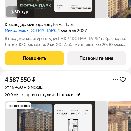
3D-тур
Краснодар
,
микрорайон Догма Парк
Микрорайон DОГМА ПАРК
, 1 квартал 2027
В продаже квартира-студия! МКР "DОГМА ПАРК" г. Краснодар,
Литер 30 Срок сдачи: 2 кв. 2027, общей площадью 20.30 кв.м.,
на 14 этаже. DОГМА ПАРК - это новый микрорайон,
сочетающий в себе стильную архитектуру современного
Позвонить
Позвоните мне
города, и настоящий зеленый
4 587 550
₽
от 16 460 ₽ в месяц
20,9 м²
квартира-студия
11 этаж из 16
новостройка