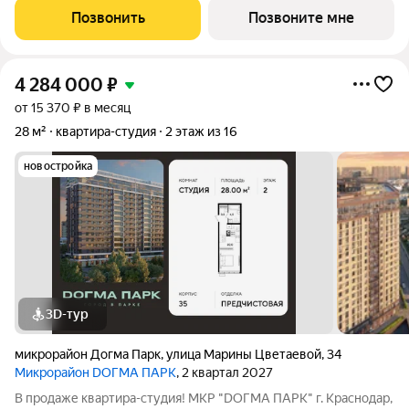
сочетающий в себе стильную архитектуру современного
Позвонить
Позвоните мне
города, и настоящий зеленый
4 284 000
₽
от 15 370 ₽ в месяц
28 м²
квартира-студия
2 этаж из 16
новостройка
3D-тур
микрорайон Догма Парк
,
улица Марины Цветаевой
,
34
Микрорайон DОГМА ПАРК
, 2 квартал 2027
В продаже квартира-студия! МКР "DОГМА ПАРК" г. Краснодар,