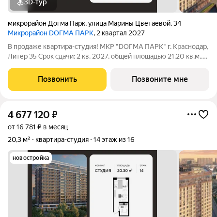
3D-тур
микрорайон Догма Парк
,
улица Марины Цветаевой
,
34
Микрорайон DОГМА ПАРК
, 2 квартал 2027
В продаже квартира-студия! МКР "DОГМА ПАРК" г. Краснодар,
Литер 35 Срок сдачи: 2 кв. 2027, общей площадью 21.20 кв.м.,
на 4 этаже. DОГМА ПАРК - это новый микрорайон,
сочетающий в себе стильную архитектуру современного
Позвонить
Позвоните мне
города, и настоящий зеленый
4 677 120
₽
от 16 781 ₽ в месяц
20,3 м²
квартира-студия
14 этаж из 16
новостройка