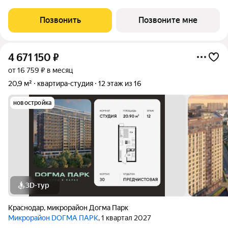
на 15 этаже. DОГМА ПАРК - это новый микрорайон,
сочетающий в себе стильную архитектуру современного
Позвонить
Позвоните мне
города, и настоящий зеленый
4 671 150
₽
от 16 759 ₽ в месяц
20,9 м²
квартира-студия
12 этаж из 16
новостройка
3D-тур
Краснодар
,
микрорайон Догма Парк
Микрорайон DОГМА ПАРК
, 1 квартал 2027