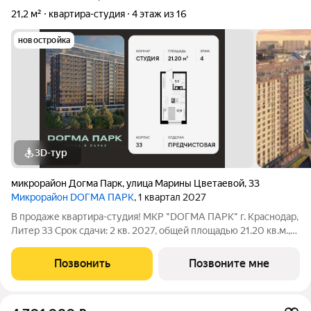
21,2 м²
квартира-студия
4 этаж из 16
новостройка
3D-тур
микрорайон Догма Парк
,
улица Марины Цветаевой
,
33
Микрорайон DОГМА ПАРК
, 1 квартал 2027
В продаже квартира-студия! МКР "DОГМА ПАРК" г. Краснодар,
Литер 33 Срок сдачи: 2 кв. 2027, общей площадью 21.20 кв.м.,
на 4 этаже. DОГМА ПАРК - это новый микрорайон,
сочетающий в себе стильную архитектуру современного
Позвонить
Позвоните мне
города, и настоящий зеленый