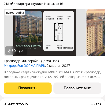
21,1 м²
квартира-студия
11 этаж из 16
новостройка
3D-тур
Краснодар
,
микрорайон Догма Парк
Микрорайон DОГМА ПАРК
, 2 квартал 2027
В продаже квартира-студия! МКР "DОГМА ПАРК" г. Краснодар,
Литер 36 Срок сдачи: 2 кв. 2027, общей площадью 21.10 кв.м.,
на 11 этаже. DОГМА ПАРК - это новый микрорайон,
сочетающий в себе стильную архитектуру современного
Позвонить
Позвоните мне
города, и настоящий зеленый