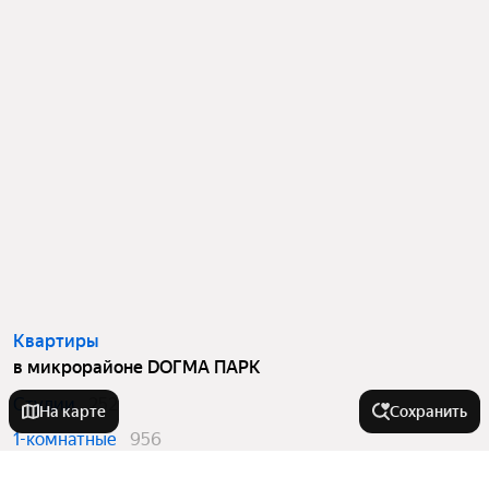
Квартиры
в микрорайоне DОГМА ПАРК
Студии
252
На карте
Сохранить
1-комнатные
956
2-комнатные
404