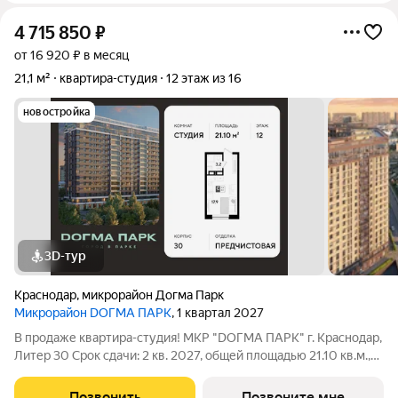
4 715 850
₽
от 16 920 ₽ в месяц
21,1 м²
квартира-студия
12 этаж из 16
новостройка
3D-тур
Краснодар
,
микрорайон Догма Парк
Микрорайон DОГМА ПАРК
, 1 квартал 2027
В продаже квартира-студия! МКР "DОГМА ПАРК" г. Краснодар,
Литер 30 Срок сдачи: 2 кв. 2027, общей площадью 21.10 кв.м.,
на 12 этаже. DОГМА ПАРК - это новый микрорайон,
сочетающий в себе стильную архитектуру современного
Позвонить
Позвоните мне