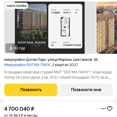
новостройка
3D-тур
микрорайон Догма Парк
,
улица Марины Цветаевой
,
36
Микрорайон DОГМА ПАРК
, 2 квартал 2027
В продаже квартира-студия! МКР "DОГМА ПАРК" г. Краснодар,
Литер 34 Срок сдачи: 2 кв. 2027, общей площадью 19.70 кв.м.,
на 2 этаже. DОГМА ПАРК - это новый микрорайон,
сочетающий в себе стильную архитектуру современного
Позвонить
Позвоните мне
города, и настоящий зеленый
4 700 040
₽
от 16 863 ₽ в месяц