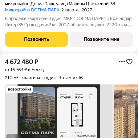
микрорайон Догма Парк
,
улица Марины Цветаевой
,
34
Микрорайон DОГМА ПАРК
, 2 квартал 2027
В продаже квартира-студия! МКР "DОГМА ПАРК" г. Краснодар,
Литер 35 Срок сдачи: 2 кв. 2027, общей площадью 21.20 кв.м.,
на 9 этаже. DОГМА ПАРК - это новый микрорайон,
сочетающий в себе стильную архитектуру современного
Позвонить
Позвоните мне
города, и настоящий зеленый
4 672 480
₽
от 16 764 ₽ в месяц
21,2 м²
квартира-студия
4 этаж из 16
новостройка