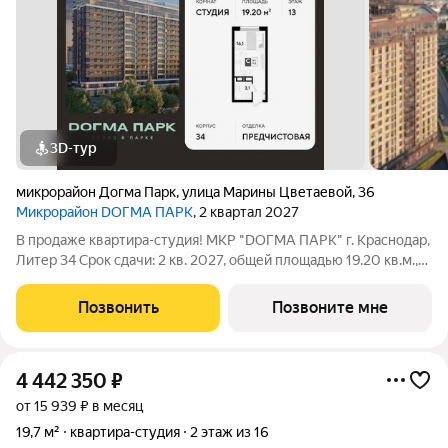
3D-тур
микрорайон Догма Парк
,
улица Марины Цветаевой
,
36
Микрорайон DОГМА ПАРК
, 2 квартал 2027
В продаже квартира-студия! МКР "DОГМА ПАРК" г. Краснодар,
Литер 34 Срок сдачи: 2 кв. 2027, общей площадью 19.20 кв.м.,
на 13 этаже. DОГМА ПАРК - это новый микрорайон,
сочетающий в себе стильную архитектуру современного
Позвонить
Позвоните мне
города, и настоящий зеленый
4 442 350
₽
от 15 939 ₽ в месяц
19,7 м²
квартира-студия
2 этаж из 16