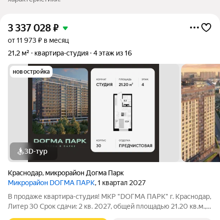
3 337 028
₽
от 11 973 ₽ в месяц
21,2 м²
квартира-студия
4 этаж из 16
новостройка
3D-тур
Краснодар
,
микрорайон Догма Парк
Микрорайон DОГМА ПАРК
, 1 квартал 2027
В продаже квартира-студия! МКР "DОГМА ПАРК" г. Краснодар,
Литер 30 Срок сдачи: 2 кв. 2027, общей площадью 21.20 кв.м.,
на 4 этаже. DОГМА ПАРК - это новый микрорайон,