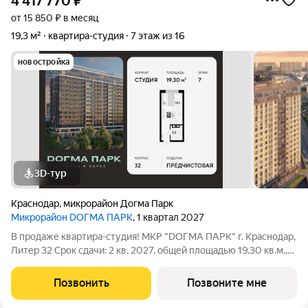
4 417 770
₽
от 15 850 ₽ в месяц
19,3 м²
квартира-студия
7 этаж из 16
новостройка
3D-тур
Краснодар
,
микрорайон Догма Парк
Микрорайон DОГМА ПАРК
, 1 квартал 2027
В продаже квартира-студия! МКР "DОГМА ПАРК" г. Краснодар,
Литер 32 Срок сдачи: 2 кв. 2027, общей площадью 19.30 кв.м.,
на 7 этаже. DОГМА ПАРК - это новый микрорайон,
сочетающий в себе стильную архитектуру современного
Позвонить
Позвоните мне
города, и настоящий зеленый