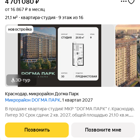
4 701 080
₽
от 16 867 ₽ в месяц
21,1 м²
квартира-студия
9 этаж из 16
новостройка
3D-тур
Краснодар
,
микрорайон Догма Парк
Микрорайон DОГМА ПАРК
, 1 квартал 2027
В продаже квартира-студия! МКР "DОГМА ПАРК" г. Краснодар,
Литер 30 Срок сдачи: 2 кв. 2027, общей площадью 21.10 кв.м.,
на 9 этаже. DОГМА ПАРК - это новый микрорайон,
сочетающий в себе стильную архитектуру современного
Позвонить
Позвоните мне
города, и настоящий зеленый