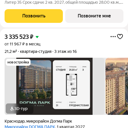
Литер 35 Срок сдачи: 2 кв. 2027, общей площадью 28.00 кв.м.,
на 2 этаже. DОГМА ПАРК - это новый микрорайон,
сочетающий в себе стильную архитектуру современного
Позвонить
Позвоните мне
города, и настоящий зеленый
3 335 523
₽
от 11 967 ₽ в месяц
21,2 м²
квартира-студия
3 этаж из 16
новостройка
3D-тур
Краснодар
,
микрорайон Догма Парк
Микрорайон DОГМА ПАРК
, 1 квартал 2027