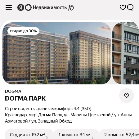
скидки до 30%
DOGMA
DОГМА ПАРК
Строится, есть сданные
•
комфорт
•
4.4 (350)
Краснодар
,
мкр. Догма Парк
,
ул. Марины Цветаевой / ул. Анны
Ахматовой / ул. Западный Обход
Студии
от 19,2 м²
1-комн.
от 34 м²
2-комн.
от 52,4 м