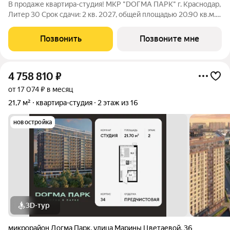
В продаже квартира-студия! МКР "DОГМА ПАРК" г. Краснодар,
Литер 30 Срок сдачи: 2 кв. 2027, общей площадью 20.90 кв.м.,
на 12 этаже. DОГМА ПАРК - это новый микрорайон,
сочетающий в себе стильную архитектуру современного
Позвонить
Позвоните мне
города, и настоящий зеленый
4 758 810
₽
от 17 074 ₽ в месяц
21,7 м²
квартира-студия
2 этаж из 16
новостройка
3D-тур
микрорайон Догма Парк
,
улица Марины Цветаевой
,
36