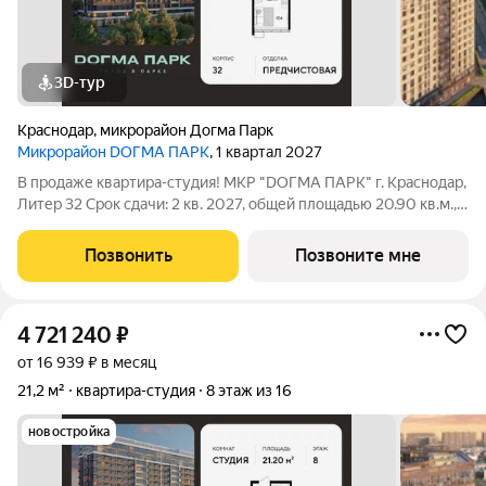
3D-тур
Краснодар
,
микрорайон Догма Парк
Микрорайон DОГМА ПАРК
, 1 квартал 2027
В продаже квартира-студия! МКР "DОГМА ПАРК" г. Краснодар,
Литер 32 Срок сдачи: 2 кв. 2027, общей площадью 20.90 кв.м.,
на 11 этаже. DОГМА ПАРК - это новый микрорайон,
сочетающий в себе стильную архитектуру современного
Позвонить
Позвоните мне
города, и настоящий зеленый
4 721 240
₽
от 16 939 ₽ в месяц
21,2 м²
квартира-студия
8 этаж из 16
новостройка