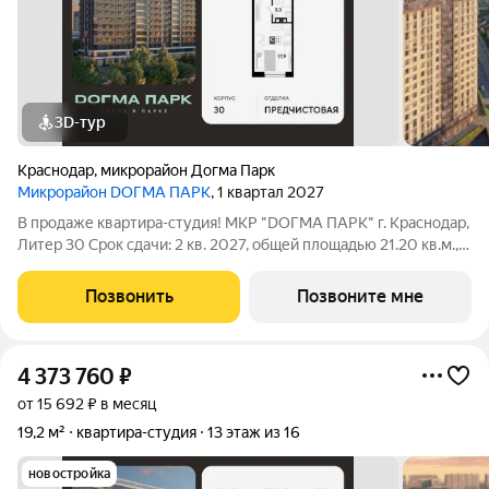
3D-тур
Краснодар
,
микрорайон Догма Парк
Микрорайон DОГМА ПАРК
, 1 квартал 2027
В продаже квартира-студия! МКР "DОГМА ПАРК" г. Краснодар,
Литер 30 Срок сдачи: 2 кв. 2027, общей площадью 21.20 кв.м.,
на 8 этаже. DОГМА ПАРК - это новый микрорайон,
сочетающий в себе стильную архитектуру современного
Позвонить
Позвоните мне
города, и настоящий зеленый
4 373 760
₽
от 15 692 ₽ в месяц
19,2 м²
квартира-студия
13 этаж из 16
новостройка