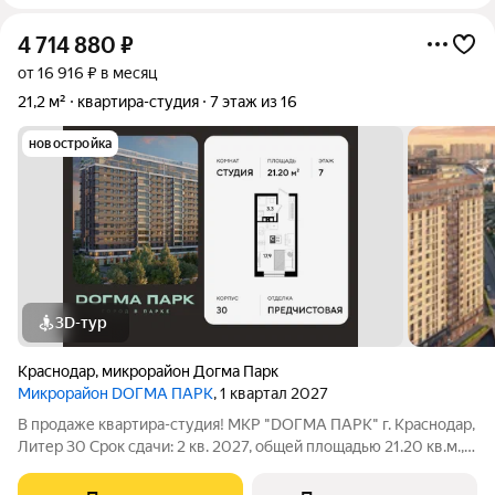
4 714 880
₽
от 16 916 ₽ в месяц
21,2 м²
квартира-студия
7 этаж из 16
новостройка
3D-тур
Краснодар
,
микрорайон Догма Парк
Микрорайон DОГМА ПАРК
, 1 квартал 2027
В продаже квартира-студия! МКР "DОГМА ПАРК" г. Краснодар,
Литер 30 Срок сдачи: 2 кв. 2027, общей площадью 21.20 кв.м.,
на 7 этаже. DОГМА ПАРК - это новый микрорайон,
сочетающий в себе стильную архитектуру современного