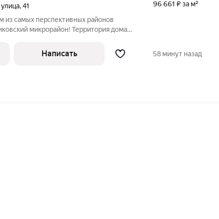
96 661 ₽ за м²
 улица
,
41
ом из самых перспективных районов
ликовский микрорайон! Территория дома
еспечивает безопасность! В квартире
бель, можно заезжать и жить или сразу
Написать
58 минут назад