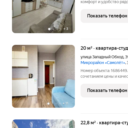
комфорт и удобство ряд
стильная квартира в дом
подходящая для студент
Показать телефон
ремонт, вся
+
3
20 м² · квартира-студ
улица Западный Обход
,
3
Микрорайон «Самолёт»
,
Номер объекта: 1686449.
сочетанием цены и качес
отличным вложением в б
деньги на поиске и рем
Показать телефон
дома позволяет быстро
+
11
22,8 м² · квартира-ст