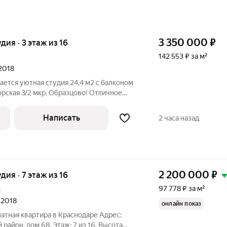
3 350 000
₽
удия · 3 этаж из 16
142 553 ₽ за м²
 2018
ется уютная студия 24,4 м2 с балконом
рская 3/2 мкр. Образцово! Отличное
изни! Квартира видовая. Преимущества
 м2 Планировка: функциональная
Написать
2 часа назад
2 200 000
₽
удия · 7 этаж из 16
97 778 ₽ за м²
1
л 2018
онлайн показ
атная квартира в Краснодаре Адрес:
район, дом 68. Этаж: 7 из 16. Высота