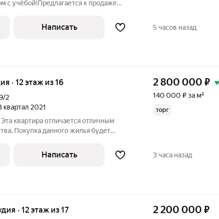
ом с учёбой!Предлагается к продаже
е бизнес-класса ЖК «Статус», идеально
а. В квартире уже сделан современный
Написать
5 часов назад
2 800 000
₽
ия · 12 этаж из 16
140 000 ₽ за м²
9/2
 3 квартал 2021
торг
 Эта квартира отличается отличным
тва. Покупка данного жилья будет
удущее и сэкономит ваше время и
онте квартиры.Удобное расположение
Написать
3 часа назад
2 200 000
₽
удия · 12 этаж из 17