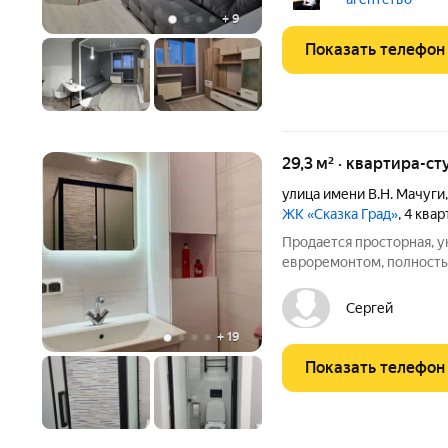
личное
+
9
Показать телефон
29,3 м² · квартира-ст
улица имени В.Н. Мачуги
ЖК «Сказка Град»
, 4 ква
Продается просторная, ую
евроремонтом, полность
мебелью и техникой. За
двор - ландшафтное озе
Сергей
с безопасным
+
19
Показать телефон