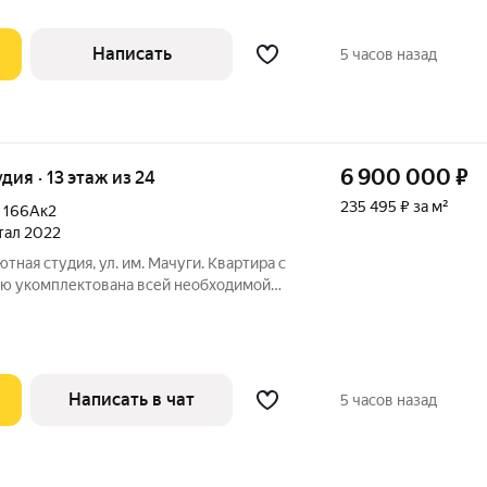
Написать
5 часов назад
6 900 000
₽
удия · 13 этаж из 24
235 495 ₽ за м²
,
166Ак2
ртал 2022
тная студия, ул. им. Мачуги. Квартира с
ю укомплектована всей необходимой
крытая территория. Благоустроенный
ленение, тематические детские площадки
Написать в чат
5 часов назад