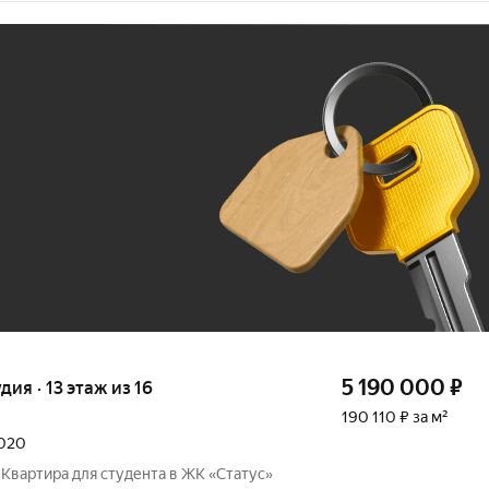
Ж
До 100 тыс. ₽
5 190 000
₽
удия · 13 этаж из 16
190 110 ₽ за м²
2020
 Квартира для студента в ЖК «Статус»