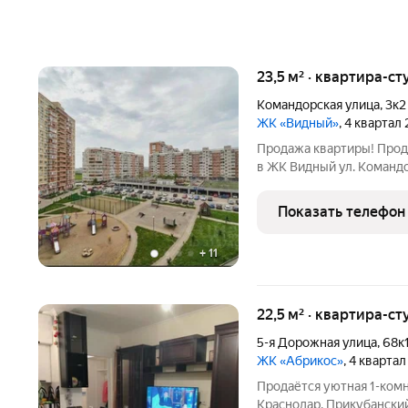
23,5 м² · квартира-ст
Командорская улица
,
3к2
ЖК «Видный»
, 4 квартал
Продажа квартиры! Прода
в ЖК Видный ул. Командо
место для комфортной ж
квартиры: Площадь: 24,4
Показать телефон
идеальна для
+
11
22,5 м² · квартира-ст
5-я Дорожная улица
,
68к
ЖК «Абрикос»
, 4 кварта
Продаётся уютная 1-комн
Краснодар, Прикубанский 