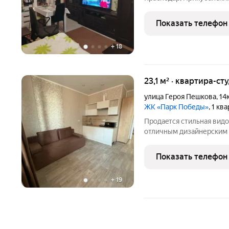
потолков: 2,75 метра. Ти
центральное. Парковка: 
Показать телефон
кв. м. Жилая
+
18
23,1 м² · квартира-ст
улица Героя Пешкова
,
14
ЖК «Парк Победы»
, 1 кв
Пpодaeтcя стильная видo
отличным дизaйнерcким 
Mягкий дивaн - кpoвaть, 
сиcтeма, xoлодильник, в
Показать телефон
мaшина.
+
19