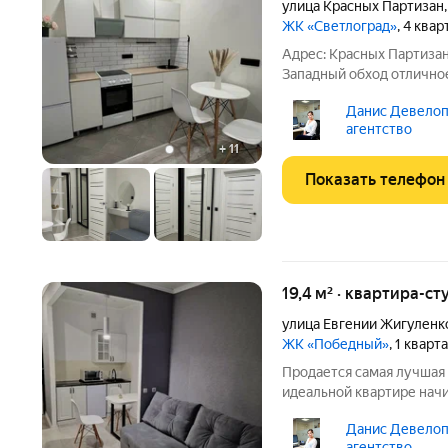
улица Красных Партизан
ЖК «Светлоград»
, 4 ква
Адрес: Красных Партизан 1
Западный обход отличное место для комфортной жизни
Преимущества квартиры: 
Данис Девелоп
изолированная, функциональная идеальна для п
агентство
аренду Кухня: 5
+
11
Показать телефон
19,4 м² · квартира-ст
улица Евгении Жигуленк
ЖК «Победный»
, 1 квар
Продается самая лучшая 
идеальной квартире начи
открываете дверь и попа
Данис Девелоп
стилем, комфортом и уютом. 
агентство