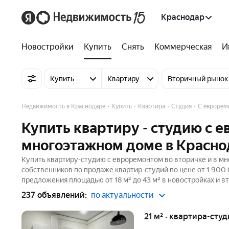
Краснодар
Новостройки
Купить
Снять
Коммерческая
И
Купить
Квартиру
Вторичный рынок
Недвижимость в Краснодаре
Купить
Квартира
Студия
С еврорем
Купить квартиру - студию с е
многоэтажном доме в Красно
Купить квартиру-студию с евроремонтом во вторичке и в мн
собственников по продаже квартир-студий по цене от 1 900
предложения площадью от 18 м² до 43 м² в новостройках и в
237 объявлений:
по актуальности
21 м² · квартира-студ