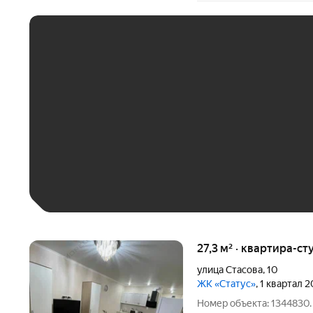
ЕЖЕМЕСЯЧНЫЙ ПЛАТЁ
До 30 тыс. ₽
До 50 тыс. ₽
До 70 тыс. ₽
Больше 100 тыс. ₽
27,3 м² · квартира-ст
улица Стасова
,
10
ЖК «Статус»
, 1 квартал 
Номер объекта: 1344830.