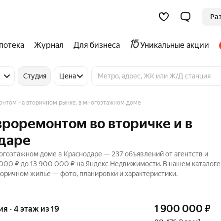
Ра
потека
Журнал
Для бизнеса
Уникальные акции
Студия
Цена
онтом на вторичном рынке, в многоэтажном доме
вроремонтом во вторичке и в
даре
огоэтажном доме в Краснодаре — 237 объявлений от агентств и
 000 ₽ до 13 900 000 ₽ на Яндекс Недвижимости. В нашем каталоге
торичном жилье — фото, планировки и характеристики.
1 900 000
₽
ия · 4 этаж из 19