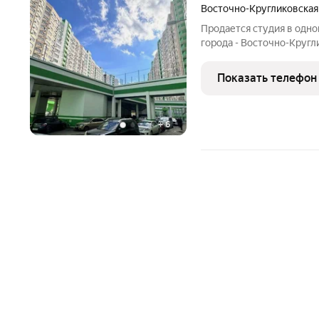
Восточно-Кругликовская
Продается студия в одн
города - Восточно-Круг
закрыта забором, что об
есть вся необходимая ме
Показать телефон
сдавать!
+
6