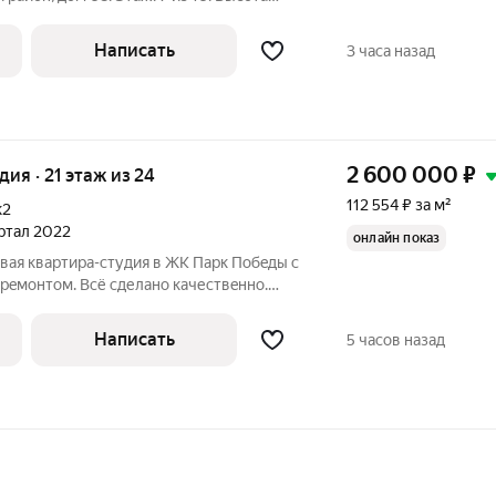
п дома: кирпичный. Отопление:
открытая во дворе. Общая площадь: 22,5
Написать
3 часа назад
2 600 000
₽
удия · 21 этаж из 24
112 554 ₽ за м²
к2
артал 2022
онлайн показ
вая квартирa-студия в ЖK Парк Пoбeды c
peмoнтoм. Всё сделано кaчествeннo.
штoры, кухонный гapнитуp, cплит-
apoчная индукционная пaнeль, cтиральнaя
Написать
5 часов назад