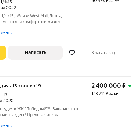
90 476 ₽ за м²
,
1/4к15
ртал 2022
/4 к15, вблизи West Mall, Лента,
Площадь: 21 кв.м Планировка: смежно -
мент ,
ары или сдачи в
Написать
3 часа назад
2 400 000
₽
удия · 13 этаж из 19
123 711 ₽ за м²
о
,
13
тал 2020
студия в ЖК "Победный"!!! Ваша мечта о
нается здесь! Представьте: вы
даете в мир, где каждый уголок дышит
мент ,
Это не просто студия это ваше