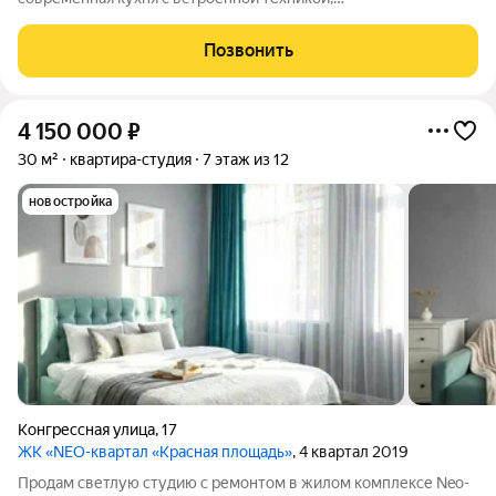
многофункциональный шкаф, встроенный холодильник,
посудомоечная машина и просторная душевая делают жизнь
Позвонить
комфортной и приятной. Это не просто жилье
4 150 000
₽
30 м²
квартира-студия
7 этаж из 12
новостройка
Конгрессная улица
,
17
ЖК «NEO-квартал «Красная площадь»
, 4 квартал 2019
Продам светлую студию с ремонтом в жилом комплексе Neo-