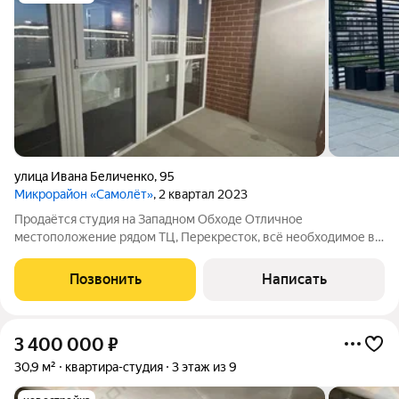
улица Ивана Беличенко
,
95
Микрорайон «Самолёт»
, 2 квартал 2023
Продаётся студия на Западном Обходе Отличное
местоположение рядом ТЦ, Перекресток, всё необходимое в
шаговой доступности: магазины Пятерочка , Магнит ,школы,
детские сады, аптеки и кафе. Квартира площадью 18,7 кв.м,
Позвонить
Написать
расположена на 14 этаже
3 400 000
₽
30,9 м²
квартира-студия
3 этаж из 9