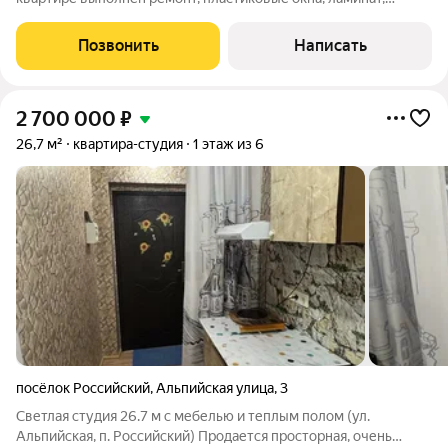
санузел совмещенный. Из мебели остается кухонный
гарнитур.Закрытая территория, шлагбаум, видеонаблюдение,
Позвонить
Написать
между корпусами детские
2 700 000
₽
26,7 м²
квартира-студия
1 этаж из 6
посёлок Российский
,
Альпийская улица
,
3
Светлая студия 26.7 м с мебелью и теплым полом (ул.
Альпийская, п. Российский) Продается просторная, очень