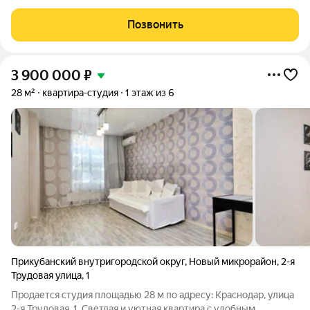
включает в себя: школы 106, 63, 99, детские сады, торговые
центры, магазины. Озон, Вб, общественный транспорт, до
Позвонить
центра Краснодара 20 минут.
3 900 000
₽
28 м²
квартира-студия
1 этаж из 6
Прикубанский внутригородской округ
,
Новый микрорайон
,
2-я
Трудовая улица
,
1
Продается студия площадью 28 м по адресу: Краснодар, улица
2-я Трудовая, 1. Светлая и уютная квартира с удобным