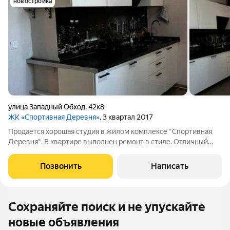
новостройка
улица Западный Обход
,
42к8
ЖК «Спортивная Деревня»
, 3 квартал 2017
Продается хорошая студия в жилом комплексе "Спортивная
Деревня". В квартире выполнен ремонт в стиле. Отличный
вариант для жизни или сдачи в аренду. Площадь по
документам составляет 24,1 м2 + лоджия. Квартира
Позвонить
Написать
расположена на 9 этаже 9-этажного дома.
Сохраняйте поиск и не упускайте
новые объявления