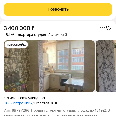
Квартира идеально подходит как для жизни и отдыха так и для
сдачи в аренду. Очень популярная локация в городе! - Парк
Позвонить
Галицкого один из лучших парков
3 400 000
₽
18,1 м²
квартира-студия
2 этаж из 3
новостройка
1-я Ямальская улица
,
5к1
ЖК «Матрешки»
, 1 квартал 2018
Арт. 89797266. Продается уютная студия, площадью 18,1 м2. В
квартире выполнен ремонт, пластиковые окна, ламинат,