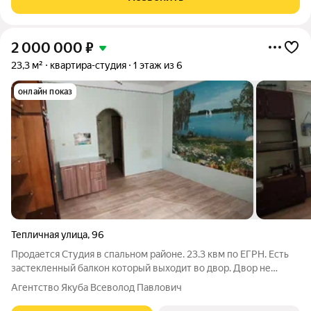
2 000 000
₽
23,3 м²
квартира-студия
1 этаж из 6
онлайн показ
Тепличная улица
,
96
Продается Студия в спальном районе. 23.3 квм по ЕГРН. Есть
застекленный балкон который выходит во двор. Двор не
проходной, что позволяет оставлять машину прямо под
Агентство Якуба Всеволод Павлович
окнами и не беспокоится за безопасность. В квартире
простенький ремонт, но можно