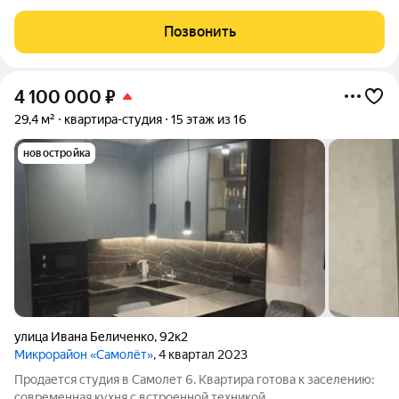
светлая и полностью готовая к проживанию студия.
Уникальная планировка и честная площадь Общая площадь
Позвонить
26.7 м: Просторное жилье с грамотным
4 100 000
₽
29,4 м²
квартира-студия
15 этаж из 16
новостройка
улица Ивана Беличенко
,
92к2
Микрорайон «Самолёт»
, 4 квартал 2023
Продается студия в Самолет 6. Квартира готова к заселению:
современная кухня с встроенной техникой,