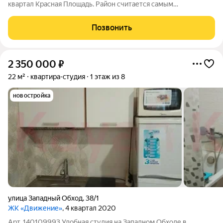
квартал Красная Площадь. Район считается самым
перспективным и динамично развивающимся в городе к 2026
обещают запуск трамвайной линии, в 2027 ожидается
Позвонить
открытие нового парка Достижение,
2 350 000
₽
22 м²
квартира-студия
1 этаж из 8
новостройка
улица Западный Обход
,
38/1
ЖК «Движение»
, 4 квартал 2020
Арт. 140109993 Удобная студия на Западном Обходе в