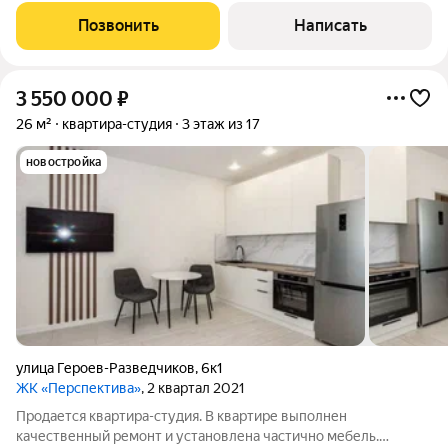
удобной локации, для тех, кто ценит уютное личное
Позвонить
Написать
пространство. Вид из окна во двор.
3 550 000
₽
26 м²
квартира-студия
3 этаж из 17
новостройка
улица Героев-Разведчиков
,
6к1
ЖК «Перспектива»
, 2 квартал 2021
Продается квартира-студия. В квартире выполнен
качественный ремонт и установлена частично мебель.