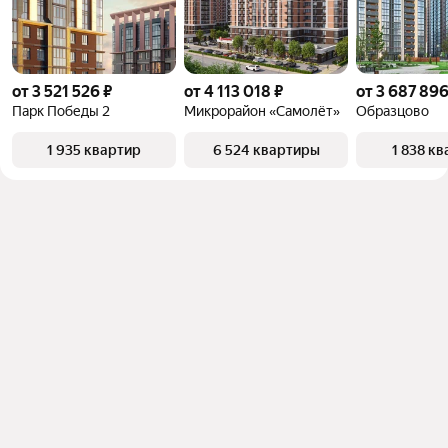
от 3 521 526 ₽
от 4 113 018 ₽
от 3 687 896
Парк Победы 2
Микрорайон «Самолёт»
Образцово
1 935 квартир
6 524 квартиры
1 838 к