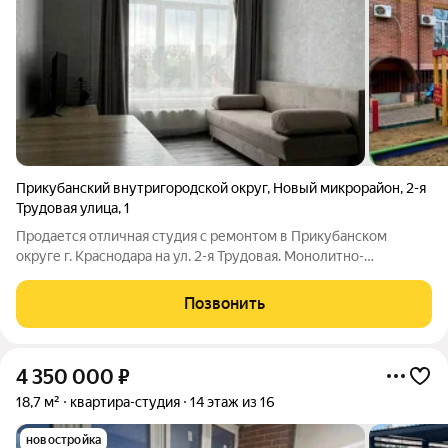
Прикубанский внутригородской округ
,
Новый микрорайон
,
2-я
Трудовая улица
,
1
Продается отличная студия с ремонтом в Прикубанском
округе г. Краснодара на ул. 2-я Трудовая. Монолитно-
кирпичная технология строительства. Комфортный 3-й этаж из
7-ми. В нескольких остановках расположен Баскет-холл, ТЦ
Позвонить
Красная Площадь. Рядом с домом
4 350 000
₽
18,7 м²
квартира-студия
14 этаж из 16
новостройка