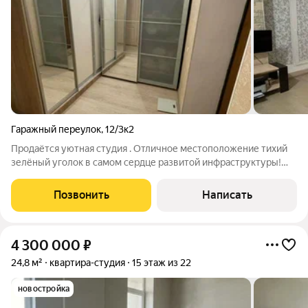
Гаражный переулок
,
12/3к2
Продаётся уютная студия . Отличное местоположение тихий
зелёный уголок в самом сердце развитой инфраструктуры!
Рядом главная магистраль ул. Петра Метальникова, а также ул.
Красная и ул. Северная. Всё необходимое в шаговой
Позвонить
Написать
доступности: магазины
4 300 000
₽
24,8 м²
квартира-студия
15 этаж из 22
новостройка