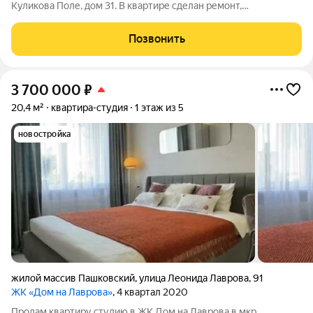
Куликова Поле, дом 31. В квартире сделан ремонт,
установлено место для приготовления и приема пищи.
Установлен новый двухкамерный холодильник, стиральная
Позвонить
машина. В квартире очень светло. Всю
3 700 000
₽
20,4 м²
квартира-студия
1 этаж из 5
новостройка
жилой массив Пашковский
,
улица Леонида Лаврова
,
91
ЖК «Дом на Лаврова»
, 4 квартал 2020
Продам квартиру студию в ЖК Дом на Лаврова в мкр.