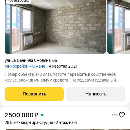
новостройка
улица Даниила Смоляна
,
65
Микрорайон «Южане»
, 4 квартал 2021
Номер объекта: 1700411. Хотите переехать в собственное
жилье, вложив минимум средств? Перед вами идеальный
экономичный вариант: уютная квартира на вторичном рынке
площадью ровно 30.90 квадратных метров. Расположенная на
Позвонить
Написать
третьем этаже девятиэтажного
2 500 000
₽
28,8 м²
квартира-студия
2 этаж из 6