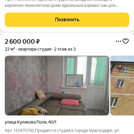
кирпично-монолитном доме идеальный вариант как для
собственного проживания, так и для инвестиций. Прямая
продажа, все документы готовы быстрый выход на сделку,
Позвонить
возможна ипотека. Квартира-студия
2 600 000
₽
22 м²
квартира-студия
2 этаж из 3
улица Куликова Поля
,
40/1
Арт. 112475782 Продается студия в городе Краснодаре, ул.