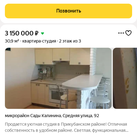
рeмонт, удобная планировка - легко зонировать пространство
Санузел в плитке, новая сантехника Квартира с мебелью
Позвонить
Чистая, аккуратная и полностью
3 150 000
₽
30,9 м²
квартира-студия
2 этаж из 3
микрорайон Сады Калинина
,
Средняя улица
,
92
Продается уютная студия в Прикубанском районе! Отличная
собственность в удобном районе. Светлая, функциональная
квартира с хорошим ремонтом от собственника, в тихой,