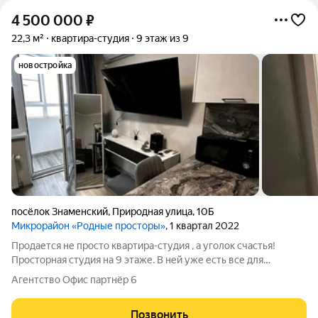
4 500 000
₽
22,3 м²
квартира-студия
9 этаж из 9
новостройка
посёлок Знаменский
,
Природная улица
,
10Б
Микрорайон «Родные просторы»
, 1 квартал 2022
Продается не просто квартира-студия , а уголок счастья!
Просторная студия на 9 этаже. В ней уже есть все для
комфортной жизни. В квартире остается вся мебель и техника-
Агентство Офис партнёр 6
заходи и живи! В квартире всегда светло и солнечно. Высокий
этаж позволит вам
Позвонить