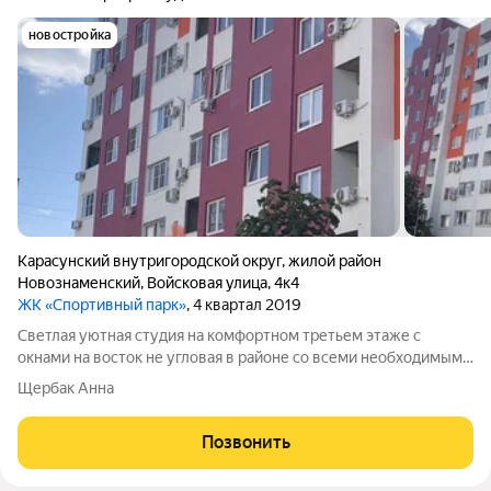
новостройка
Карасунский внутригородской округ
,
жилой район
Новознаменский
,
Войсковая улица
,
4к4
ЖК «Спортивный парк»
, 4 квартал 2019
Светлая уютная студия на комфортном третьем этаже с
окнами на восток не угловая в районе со всеми необходимыми
удобствами в шаговой доступности. Приобретение за
Щербак Анна
наличные у застройщика. Никаких обременений. Невысокая
цена из-за встречной покупки
Позвонить