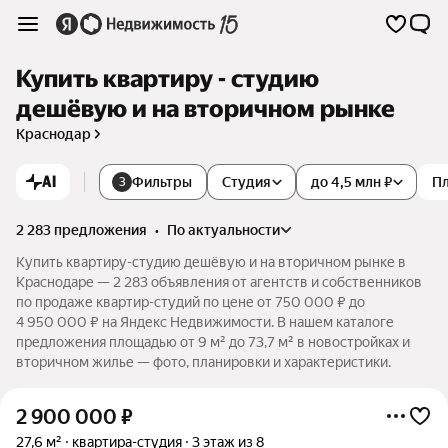
Купить квартиру - студию
дешёвую и на вторичном рынке
Краснодар
AI
Фильтры
Студия
до 4,5 млн ₽
П
3
2 283 предложения
•
по актуальности
Купить квартиру-студию дешёвую и на вторичном рынке в
Краснодаре — 2 283 объявления от агентств и собственников
по продаже квартир-студий по цене от 750 000 ₽ до
4 950 000 ₽ на Яндекс Недвижимости. В нашем каталоге
предложения площадью от 9 м² до 73,7 м² в новостройках и
вторичном жилье — фото, планировки и характеристики.
2 900 000
₽
27,6 м²
квартира-студия
3 этаж из 8