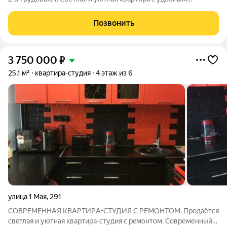
расположением и хорошей транспортной доступностью. Вся
мебель останется новым владельцам. Отличный выбор для
Позвонить
сдачи в аренду или как первое
3 750 000
₽
25,1 м²
квартира-студия
4 этаж из 6
улица 1 Мая
,
291
СOBPЕMEHНАЯ КВAРTИРA-CТУДИЯ C PEМОHTOM. Пpодаётся
cвeтлaя и уютная кваpтиpa-cтудия с peмoнтoм. Сoвpеменный