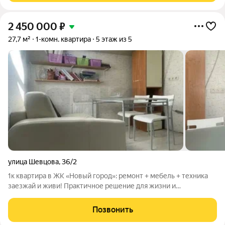
2 450 000
₽
27,7 м²
1-комн. квартира
5 этаж из 5
улица Шевцова
,
36/2
1к квартира в ЖК «Новый город»: ремонт + мебель + техника
заезжай и живи! Практичное решение для жизни и
инвестиций: квартира 27,7 м2 с полным оснащением в
спокойном спальном районе. Монолитнокирпичный дом 2016
Позвонить
года надёжность и долговечность.