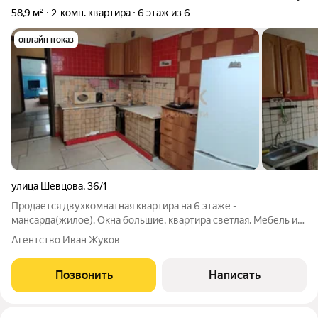
58,9 м²
2-комн. квартира
6 этаж из 6
онлайн показ
улица Шевцова
,
36/1
Продается двухкомнатная квартира на 6 этаже -
мансарда(жилое). Окна большие, квартира светлая. Мебель и
техника - все остается, можно заходить жить. Двор с закрытой
Агентство Иван Жуков
территорией. Рядом ТЦ Любимово. В ближайшие годы будет
протянута трамвайная ветка в
Позвонить
Написать