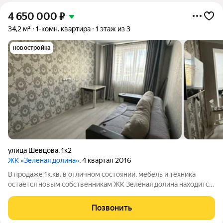
4 650 000
₽
34,2 м²
1-комн. квартира
1 этаж из 3
новостройка
улица Шевцова
,
1к2
ЖК «Зеленая долина»
, 4 квартал 2016
В продаже 1к.кв. в отличном состоянии, мебель и техника
остаётся новым собственникам ЖК Зелёная долина находится
в очень развивающемся районе г. Краснодара В перспективе в
шаговой доступности будет отличный парк, который позволит
Позвонить
проводить время для