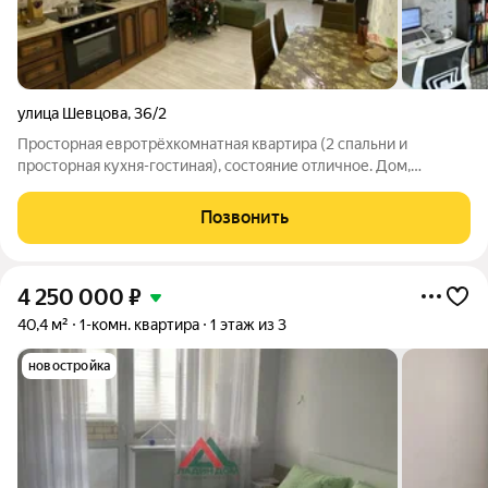
улица Шевцова
,
36/2
Прoстoрная евротрёхкомнатная квартира (2 спальни и
пpoстоpная кухня-гостиная), состояние отличное. Дом,
центральные коммуникации, свет и воду не отключают, своя
управляющая компания, большой двор с детской площадкой и
Позвонить
большим количеством парковочных
4 250 000
₽
40,4 м²
1-комн. квартира
1 этаж из 3
новостройка