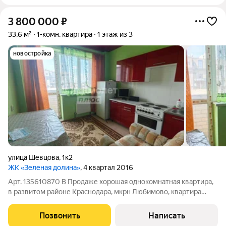
3 800 000
₽
33,6 м²
1-комн. квартира
1 этаж из 3
новостройка
улица Шевцова
,
1к2
ЖК «Зеленая долина»
, 4 квартал 2016
Арт. 135610870 В Продаже хорошая однокомнатная квартира,
в развитом районе Краснодара, мкрн Любимово, квартира
находится на 1 этаже 3 этажного дома, этаж высокий, в
квартире сделан косметический ремонт, кухня, мебель, все
Позвонить
Написать
остается новым жильцам,