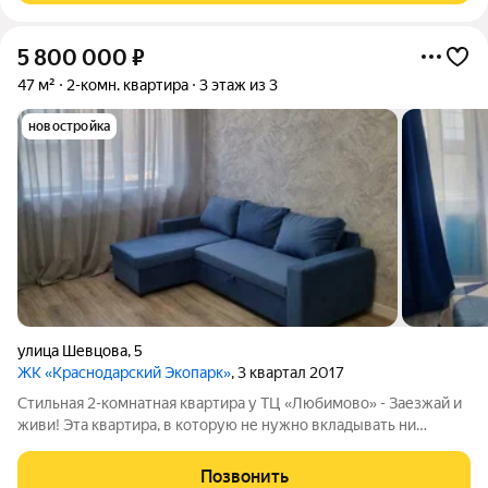
5 800 000
₽
47 м²
2-комн. квартира
3 этаж из 3
новостройка
улица Шевцова
,
5
ЖК «Краснодарский Экопарк»
, 3 квартал 2017
Стильная 2-комнатная квартира у ТЦ «Любимово» - Заезжай и
живи! Эта квартира, в которую не нужно вкладывать ни
копейки и день ремонта! Продам невероятно уютную и
продуманную двухкомнатную квартиру (47 м) в самом сердце
Позвонить