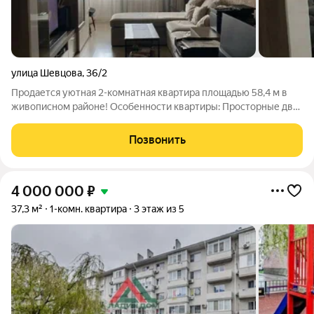
улица Шевцова
,
36/2
Продается уютная 2-комнатная квартира площадью 58,4 м в
живописном районе! Особенности квартиры: Просторные две
комнаты Два балкона (из гостиной и кухни) Хороший ремонт:
стены в спальне аккуратно покрашены с художественным
Позвонить
рисунком, в кухне и
4 000 000
₽
37,3 м²
1-комн. квартира
3 этаж из 5