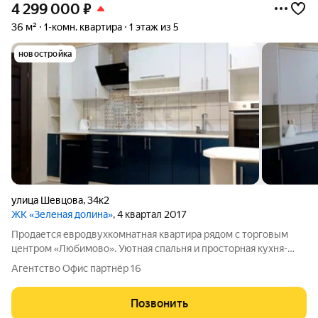
4 299 000
₽
36 м²
1-комн. квартира
1 этаж из 5
новостройка
улица Шевцова
,
34к2
ЖК «Зеленая долина»
, 4 квартал 2017
Продается евродвухкомнатная квартира рядом с торговым
центром «Любимово». Уютная спальня и просторная кухня-
гостиная 16 кв. м. Кирпичный дом, красивая придомовая
Агентство Офис партнёр 16
территория, современные детские площадки. В квартире
сделан качественный евроремонт.
Позвонить