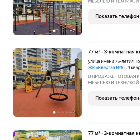
МЕБЕЛЬЮ И ТЕХНИКОЙ 
ПРОДАЖА БЕЗ % И ПЕРЕП
готовую к проживанию кв
Показать телефон
легким. А ГЛАВНОЕ: -Эк
+
7
77 м² · 3-комнатная к
улица имени 75-летия П
ЖК «Квартал №6»
, 4 кв
В ПРОДАЖЕ ГОТОВАЯ К
МЕБЕЛЬЮ И ТЕХНИКОЙ 
ПРОДАЖА БЕЗ % И ПЕРЕП
готовую к проживанию кв
Показать телефон
легким. А ГЛАВНОЕ: -Эк
+
7
77 м² · 3-комнатная к