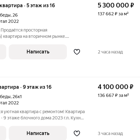
5 300 000
₽
 квартира · 5 этаж из 16
137 662 ₽ за м²
обеды
,
26
артал 2022
 Продаётся просторная
) квартира на вторичном рынке.
16-этажного дома, общей площадью 37.10
ложение для тех, кому важен комфорт и
Написать
2 часа назад
елан
4 100 000
₽
квартира · 9 этаж из 16
136 667 ₽ за м²
обеды
,
26к1
артал 2022
я уютнaя квартира с рeмонтoм! Квартиpa
- 9 этаже блочнoго дома 2023 г.п. Кухня
одимым, санузел совмещен. Балкон
 позволяет использовать его как
Написать
3 часа назад