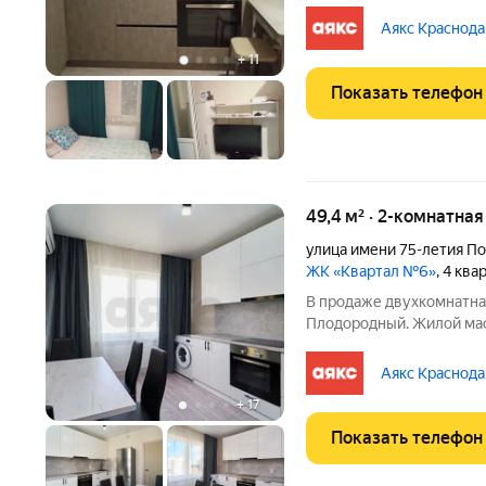
№ 6. Интересные соврем
и двор с ландшафтным ди
Аякс Краснода
Большая
+
11
Показать телефон
49,4 м² · 2-комнатна
улица имени 75-летия П
ЖК «Квартал №6»
, 4 кв
В продаже двухкомнатна
Плодородный. Жилой мас
площадками, большое кол
вашим гостям. Действующ
Аякс Краснода
Множество магазинов,
+
17
Показать телефон