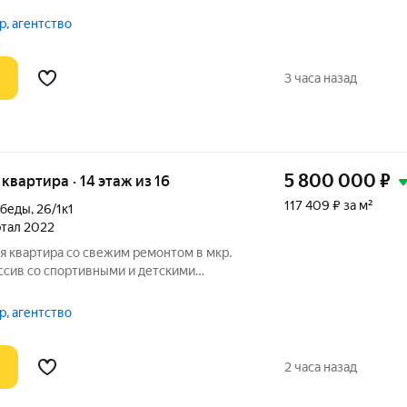
енные фасады, новые детские площадки
зайном будут радовать вас каждый день.
р, агентство
3 часа назад
5 800 000
₽
я квартира · 14 этаж из 16
117 409 ₽ за м²
обеды
,
26/1к1
артал 2022
я квартира со свежим ремонтом в мкр.
сив со спортивными и детскими
ичество парковочных мест, хватит и
ая школа во дворе и два детских сада.
р, агентство
2 часа назад