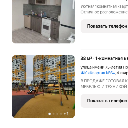
Уютная 1комнатная кварт
Отличное расположение, 
детские площадки. Почем
Никаких дополнительных вл
Показать телефон
въехать сразу
+
7
38 м² · 1-комнатная к
улица имени 75-летия П
ЖК «Квартал №6»
, 4 кв
В ПРОДАЖЕ ГОТОВАЯ К
МЕБЕЛЬЮ И ТЕХНИКОЙ 
ПРОДАЖА БЕЗ % И ПЕРЕП
готовую к проживанию кв
Показать телефон
легким. А ГЛАВНОЕ: -Эк
+
7