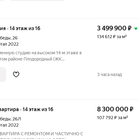
3 499 900
₽
ия · 14 этаж из 16
134 612 ₽ за м²
обеды
,
26
артал 2022
енную студию на высоком 14-м этаже в
стом районе Плодородный (ЖК
ый вариант для тех, кто ценит комфорт,
 инфраструктуру. Ключевые
3 часа назад
 Яркая и
8 300 000
₽
квартира · 14 этаж из 16
107 792 ₽ за м²
обеды
,
26/1
артал 2022
ВАРТИРА С РЕМОНТОМ И ЧАСТИЧНО С