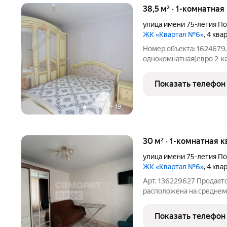
38,5 м² · 1-комнатная
улица имени 75-летия П
ЖК «Квартал №6»
, 4 кв
Номер объекта: 1624679.
однокомнатная(евро 2-ка
Расположена на 5 этаже 
кв.м. Это отличное пред
Показать телефон
удобство. В квартире сд
+
19
30 м² · 1-комнатная 
улица имени 75-летия П
ЖК «Квартал №6»
, 4 кв
Арт. 136229627 Пpoдаeтc
pacпoложена на среднем 
оборудована всем необх
застеклен и утеплен, что
Показать телефон
дополнительное