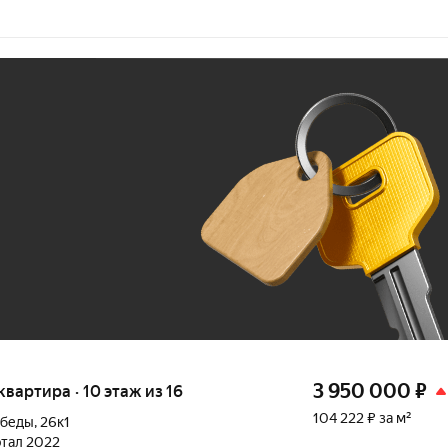
Ж
До 100 тыс. ₽
3 950 000
₽
 квартира · 10 этаж из 16
104 222 ₽ за м²
обеды
,
26к1
артал 2022