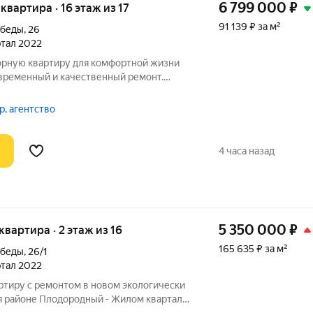
6 799 000
₽
 квартира · 16 этаж из 17
91 139 ₽ за м²
обеды
,
26
артал 2022
орную квартиру для комфортной жизни
овременный и качественный ремонт.
где легко
Две изолированные спальни и
р, агентство
карный
4 часа назад
5 350 000
₽
 квартира · 2 этаж из 16
165 635 ₽ за м²
обеды
,
26/1
артал 2022
ртиру с ремонтом в новом экологически
 районе Плодородный - Жилом квартале