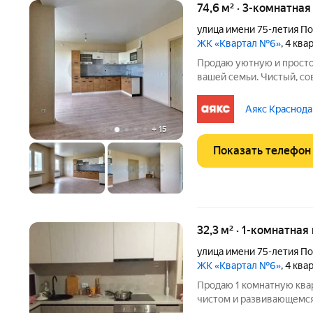
74,6 м² · 3-комнатная
улица имени 75-летия П
ЖК «Квартал №6»
, 4 кв
Продаю уютную и прост
вашей семьи. Чистый, с
Большая кухня-гостиная 26 м сердце квартиры, 
собраться всей семьёй. 
Аякс Краснода
прекрасные лоджии. Ши
+
15
Показать телефон
32,3 м² · 1-комнатная
улица имени 75-летия П
ЖК «Квартал №6»
, 4 кв
Продаю 1 комнатную ква
чистом и развивающемся