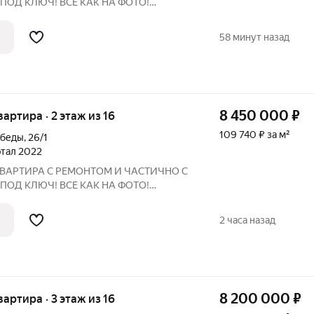
ПОД КЛЮЧ! ВСЕ КАК НА ФОТО!
ЛАТ! Так вы получите полностью
артиру, а переезд будет быстрым и
58 минут назад
ологически чистый и
8 450 000
₽
вартира · 2 этаж из 16
109 740 ₽ за м²
обеды
,
26/1
артал 2022
ВАРТИРА С РЕМОНТОМ И ЧАСТИЧНО С
ПОД КЛЮЧ! ВСЕ КАК НА ФОТО!
ЛАТ! Так вы получите полностью
артиру, а переезд будет быстрым и
2 часа назад
ологически чистый и
8 200 000
₽
вартира · 3 этаж из 16