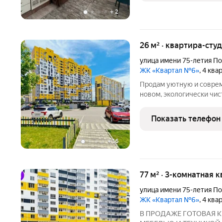
+
2
26 м² · квартира-студ
улица имени 75-летия П
ЖК «Квартал №6»
, 4 кв
Продам уютную и соврем
новом, экологически чи
Восточный). Это идеальн
вид из окна и развитую
Показать телефон
преимущества квартиры:
+
16
77 м² · 3-комнатная 
улица имени 75-летия П
ЖК «Квартал №6»
, 4 кв
В ПРОДАЖЕ ГОТОВАЯ К