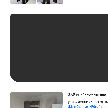
ЕЖЕМЕСЯЧНЫЙ ПЛАТЁ
До 30 тыс. ₽
До 50 тыс. ₽
До 70 тыс. ₽
Больше 100 тыс. ₽
37,9 м² · 1-комнатная
улица имени 75-летия П
ЖК «Квартал №6»
, 4 кв