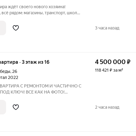
ира ждёт своего нового хозяина!
всё рядом: магазины, транспорт, школы,
у стоит купить именно эту квартиру:
ожений; остаётся вся мебель можно
3 часа назад
4 500 000
₽
вартира · 3 этаж из 16
118 421 ₽ за м²
обеды
,
26
артал 2022
ВАРТИРА С РЕМОНТОМ И ЧАСТИЧНО С
ПОД КЛЮЧ! ВСЕ КАК НА ФОТО!
ЛАТ! Так вы получите полностью
артиру, а переезд будет быстрым и
2 часа назад
ологически чистый и