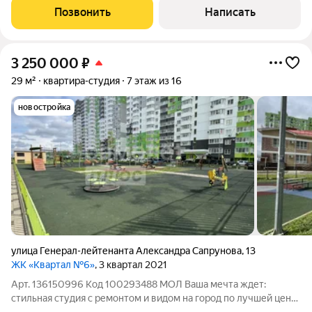
покупателю.Балконы и лоджия утеплены,
Позвонить
Написать
3 250 000
₽
29 м²
квартира-студия
7 этаж из 16
новостройка
улица Генерал-лейтенанта Александра Сапрунова
,
13
ЖК «Квартал №6»
, 3 квартал 2021
Арт. 136150996 Код 100293488 МОЛ Ваша мечта ждет:
стильная студия с ремонтом и видом на город по лучшей цене!