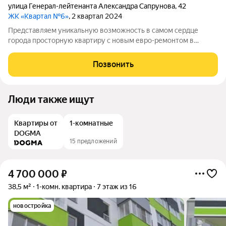
улица Генерал-лейтенанта Александра Сапрунова
,
42
ЖК «Квартал №6»
, 2 квартал 2024
Представляем уникальную возможность в самом сердце
города просторную квартиру с новым евро-ремонтом в
классическом стиле, которая идеально подходит для молодой
семьи. Это современное житие, сочетающее комфорт,
Позвонить
практичность и эстетику, уже ждет своих
Люди также ищут
Квартиры от
1-комнатные
DOGMA
15 предложений
4 700 000
₽
38,5 м²
1-комн. квартира
7 этаж из 16
новостройка