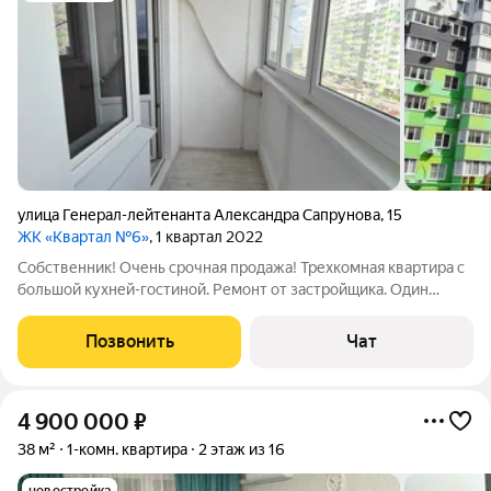
улица Генерал-лейтенанта Александра Сапрунова
,
15
ЖК «Квартал №6»
, 1 квартал 2022
Собственник! Очень срочная продажа! Трехкомная квартира с
большой кухней-гостиной. Ремонт от застройщика. Один
собственник, без детских долей. Есть обременение в виде
ипотеки Сбербанка. Готовы к переговорам для срочной
Позвонить
Чат
продажи
4 900 000
₽
38 м²
1-комн. квартира
2 этаж из 16