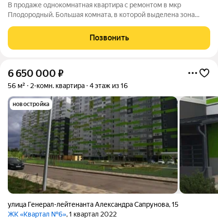
В продаже однокомнатная квартира с ремонтом в мкр
Плодородный. Большая комната, в которой выделена зона
гардероба, правильной формы кухня с мебелью и техникой,
совмещенный санузел, застекленный балкон. Дворы с
Позвонить
озеленением, спортивными площадками,
6 650 000
₽
56 м²
2-комн. квартира
4 этаж из 16
новостройка
улица Генерал-лейтенанта Александра Сапрунова
,
15
ЖК «Квартал №6»
, 1 квартал 2022