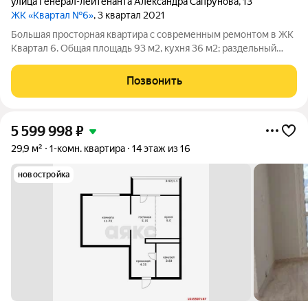
улица Генерал-лейтенанта Александра Сапрунова
,
13
ЖК «Квартал №6»
, 3 квартал 2021
Большая просторная квартира с современным ремонтом в ЖК
Квартал 6. Общая площадь 93 м2, кухня 36 м2; раздельный
санузел, выполнен в современном стиле, с подсветкой в
плинтусе и гигиеническим душем, а также установлены
Позвонить
фильтры очистки воды. В кухне
5 599 998
₽
29,9 м²
1-комн. квартира
14 этаж из 16
новостройка