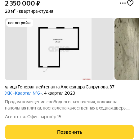
2 350 000
₽
28 м²
квартира-студия
новостройка
улица Генерал-лейтенанта Александра Сапрунова
,
37
ЖК «Квартал №6»
, 4 квартал 2023
Продам помещение свободного назначения, положена
напольная плитка, поставлена качественная входная дверь.
Помещение находится в оживленном районе с высокой
Агентство Офис партнёр 15
проходимостью, рядом есть дорога и автобусные остановки.
Арт.1017943580
Позвонить