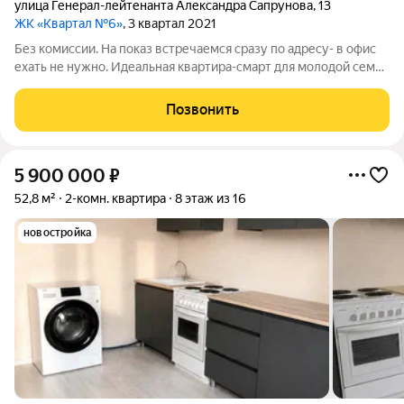
улица Генерал-лейтенанта Александра Сапрунова
,
13
ЖК «Квартал №6»
, 3 квартал 2021
Без комиссии. На показ встречаемся сразу по адресу- в офис
ехать не нужно. Идеальная квартира-смарт для молодой семьи
или инвестора в новом доме в городе Краснодар!
Расположенная на 6 этаже панельного здания, эта квартира
Позвонить
имеет общую площадь 30.1
5 900 000
₽
52,8 м²
2-комн. квартира
8 этаж из 16
новостройка