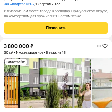
ЖК «Квартал №6»
, 1 квартал 2022
В живописном месте-городе Краснодар, Прикубанском округе,
на комфортном для проживания шестом этаже
шестнадцатиэтажного жилого дома, продается уютная и
просторная двухкомнатная квартира! В квартире сделан
Позвонить
качественный ремонт в светлых тонах!
3 800 000
₽
30 м²
1-комн. квартира
6 этаж из 16
новостройка