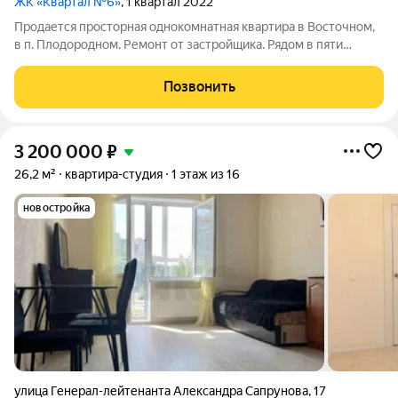
ЖК «Квартал №6»
, 1 квартал 2022
Продается просторная однокомнатная квартира в Восточном,
в п. Плодородном. Ремонт от застройщика. Рядом в пяти
минутах остановка, где ходит №46 маршрутка. Так же рядом
находится ярмарка. Магниты, пятерочки. Рассмотрим любое
Позвонить
предложение, звоните!!!
3 200 000
₽
26,2 м²
квартира-студия
1 этаж из 16
новостройка
улица Генерал-лейтенанта Александра Сапрунова
,
17