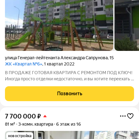
улица Генерал-лейтенанта Александра Сапрунова
,
15
ЖК «Квартал №6»
, 1 квартал 2022
В ПРОДАЖЕ ГОТОВАЯ КВАРТИРА С РЕМОНТОМ ПОД КЛЮЧ!
Иногда просто отделки недостаточно, и вы хотите переехать в
новую квартиру сразу же после получения ключей. Не
перевозить мебель и не искать новую по магазинам.
Позвонить
Практически любую квартиру, которую вы
7 700 000
₽
81 м²
3-комн. квартира
6 этаж из 16
новостройка