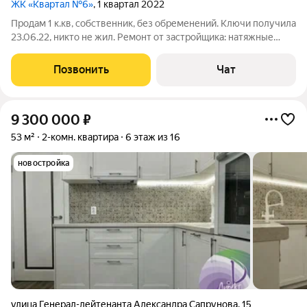
ЖК «Квартал №6»
, 1 квартал 2022
Продам 1 к.кв, собственник, без обременений. Ключи получила
23.06.22, никто не жил. Ремонт от застройщика: натяжные
потолки, плитка в ванной на полу, линолеум, межкомнатные
двери, есть электрическая плита и холодильник так же
Позвонить
Чат
имеется вся сантехника.
9 300 000
₽
53 м²
2-комн. квартира
6 этаж из 16
новостройка
улица Генерал-лейтенанта Александра Сапрунова
,
15