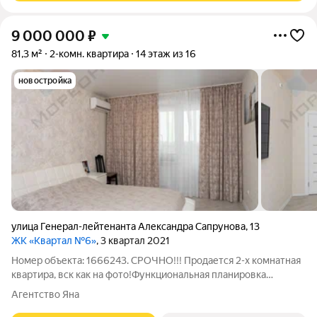
9 000 000
₽
81,3 м²
2-комн. квартира
14 этаж из 16
новостройка
улица Генерал-лейтенанта Александра Сапрунова
,
13
ЖК «Квартал №6»
, 3 квартал 2021
Номер объекта: 1666243. СРОЧНО!!! Продается 2-х комнатная
квартира, вск как на фото!Функциональная планировка
бабочка.Квартира светлая, выполнены новый современный
Агентство Яна
ремонт.Встроенная мебель и техника, остаются