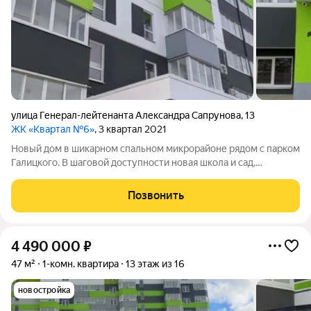
улица Генерал-лейтенанта Александра Сапрунова
,
13
ЖК «Квартал №6»
, 3 квартал 2021
Новый дом в шикарном спальном микрорайоне рядом с парком
Галицкого. В шаговой доступности новая школа и сад,
транспорт в 2 минутах ходьбы. В квартире сделан новый
ремонт под ключ, отличное качество и гарантия от
Позвонить
застройщика. Любая форма оплаты,
4 490 000
₽
47 м²
1-комн. квартира
13 этаж из 16
новостройка