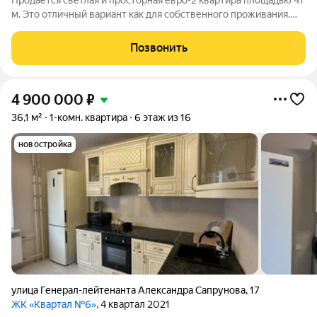
Продаётся светлая и просторная евро-2 квартира площадью 41
м. Это отличный вариант как для собственного проживания,
так и для инвестиций. Квартира расположена на 4 этаже, на
солнечной стороне, благодаря чему в комнатах всегда много
Позвонить
естественного
4 900 000
₽
36,1 м²
1-комн. квартира
6 этаж из 16
новостройка
улица Генерал-лейтенанта Александра Сапрунова
,
17
ЖК «Квартал №6»
, 4 квартал 2021