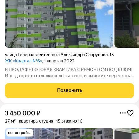
улица Генерал-лейтенанта Александра Сапрунова
,
15
ЖК «Квартал №6»
, 1 квартал 2022
В ПРОДАЖЕ ГОТОВАЯ КВАРТИРА С РЕМОНТОМ ПОД КЛЮЧ!
Иногда просто отделки недостаточно, и вы хотите переехать в
новую квартиру сразу же после получения ключей. Не
перевозить мебель и не искать новую по магазинам.
Позвонить
Практически любую квартиру, которую вы
3 450 000
₽
27 м²
квартира-студия
15 этаж из 16
новостройка