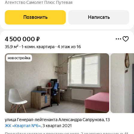
Позвольте себе новую жизнь в этой превосходной студии, где
Агентство Самолет Плюс Путевая
каждая деталь продумана для вашего комфорта! Это не просто
квартира это готовое
Позвонить
Написать
4 500 000
₽
35,9 м²
1-комн. квартира
4 этаж из 16
новостройка
улица Генерал-лейтенанта Александра Сапрунова
,
13
ЖК «Квартал №6»
, 3 квартал 2021