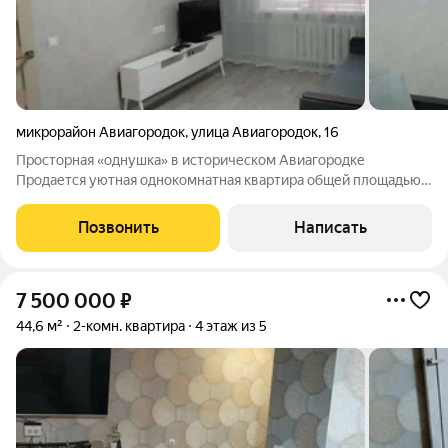
микрорайон Авиагородок
,
улица Авиагородок
,
16
Просторная «однушка» в историческом Авиагородке
Продается уютная однокомнатная квартира общей площадью
31.5 кв. м в кирпичном доме на первом этаже. Дом 1962 года
постройки это часть истории Краснодара, бывший закрытый
Позвонить
Написать
военный городок с добрыми
7 500 000
₽
44,6 м²
2-комн. квартира
4 этаж из 5