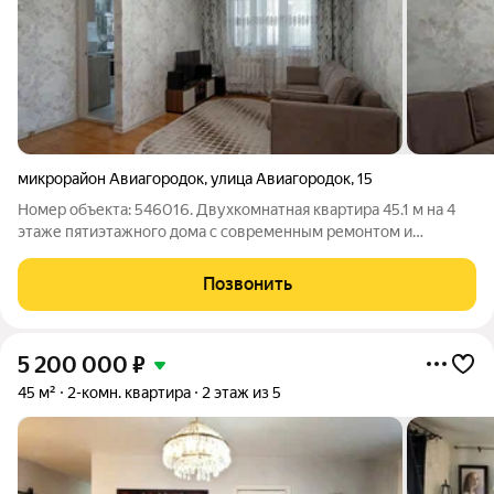
микрорайон Авиагородок
,
улица Авиагородок
,
15
Номер объекта: 546016. Двухкомнатная квартира 45.1 м на 4
этаже пятиэтажного дома с современным ремонтом и
мебелью, готовая к немедленному переезду. Это выгодное
предложение в районе Авиагородка с идеальной
Позвонить
транспортной развязкой и полной
5 200 000
₽
45 м²
2-комн. квартира
2 этаж из 5