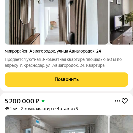
микрорайон Авиагородок
,
улица Авиагородок
,
24
Продается уютная 3-комнатная квартира площадью 60 м по
адресу: г. Краснодар, ул. Авиагородок, 24. Квартира
расположена на 4 этаже 5-этажного дома. Выполнен
качественный ремонт, квартира полностью укомплектована
Позвонить
мебелью и техникой: сплит-система,
5 200 000
₽
45,1 м²
2-комн. квартира
4 этаж из 5