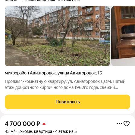
микрорайон Авиагородок
,
улица Авиагородок
,
16
Продам 1-комнатную квартиру, ул. Авиагородок ДОМ: Пятый
этаж добротного кирпичного дома 1962го года, свежий
капитальный ремонт (фасад, кровля, окна в подъезде).
Ухоженный подъезд, зелёный двор. КВАРТИРА: Протечек
Позвонить
никогда не было (видно по потолкам),
4 700 000
₽
43 м²
2-комн. квартира
4 этаж из 5