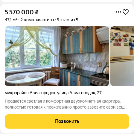
5 570 000
₽
47,1 м²
2-комн. квартира
5 этаж из 5
микрорайон Авиагородок
,
улица Авиагородок
,
27
Продаётся светлая и комфортная двухкомнатная квартира,
полностью готовая к проживанию просто завезите свои вещи
и живите! Идеальное расположение делает этот вариант
отличным как для собственного проживания, так и для сдачи в
Позвонить
аренду. Расположение: