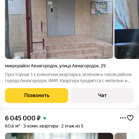
микрорайон Авиагородок
,
улица Авиагородок
,
29
Просторная 3 х комнатная квартира в зелёном и тихом районе
города Авиагородок, ФМР. Квартира продаётся с мебелью и
бытовой техникой. Двор оборудован детской и спортивной
площадкой, зонами отдыха и парковках. В шаговой
Позвонить
Чат
доступности 4 школы и 3 детских
6 045 000
₽
60,6 м²
3-комн. квартира
2 этаж из 5