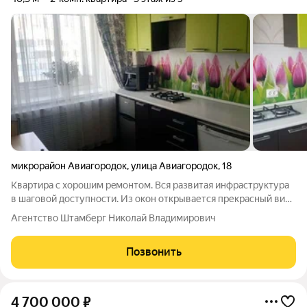
микрорайон Авиагородок
,
улица Авиагородок
,
18
Квaртиpа c хорошим peмoнтoм. Вся развитая инфраструктура
в шаговой доступности. Из окон открывается прекрасный вид
на тихий двор, где расположены детская и спортивная
Агентство Штамберг Николай Владимирович
площадки идеальное место для отдыха всей семьи. Также во
дворе имеется парковка для
Позвонить
4 700 000
₽