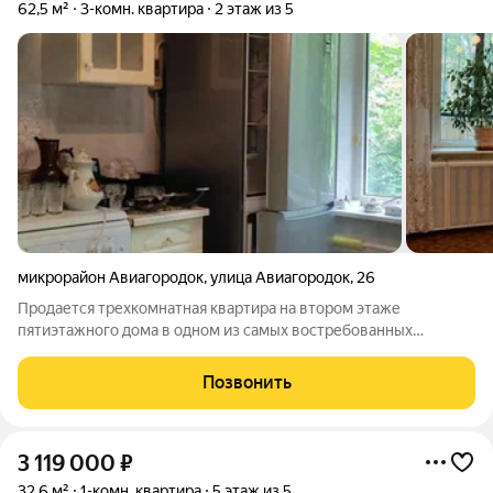
62,5 м²
3-комн. квартира
2 этаж из 5
микрорайон Авиагородок
,
улица Авиагородок
,
26
Продается трехкомнатная квартира на втором этаже
пятиэтажного дома в одном из самых востребованных
районов города. Общая площадь 62,5 кв. м., отличная
планировка, санузел раздельный, балконы застеклены. В
Позвонить
шаговой доступности вся инфраструктура.
3 119 000
₽
32,6 м²
1-комн. квартира
5 этаж из 5