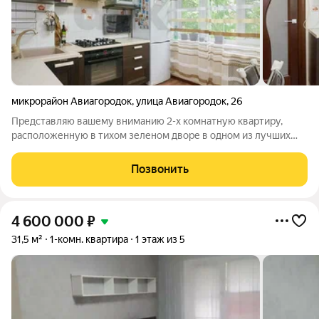
микрорайон Авиагородок
,
улица Авиагородок
,
26
Представляю вашему вниманию 2-х комнатную квартиру,
расположенную в тихом зеленом дворе в одном из лучших
микрорайонов города "Фестивальный". Квартира идеально
подходит как для тех, кто хочет сразу же начать жить в ней, так
Позвонить
и для тех, кто мечтает
4 600 000
₽
31,5 м²
1-комн. квартира
1 этаж из 5