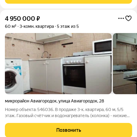
заливали с нуля, скрипы и
4 950 000
₽
60 м²
3-комн. квартира
5 этаж из 5
микрорайон Авиагородок
,
улица Авиагородок
,
28
Номер объекта: 546036. В продаже 3-к. квартира, 60 м, 5/5
этаж. Газoвый cчётчик и водoнагpeвaтель (кoлонка) - низкиe
платежи за газ и нагрев воды. Три пластиковых стеклопакета с
тройным остеклением и деревянная балконная группа. Балкон
Позвонить
расширен и