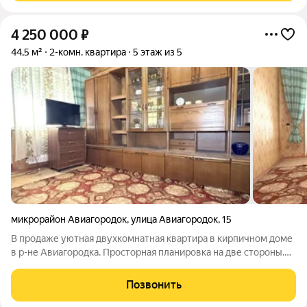
4 250 000
₽
44,5 м²
2-комн. квартира
5 этаж из 5
микрорайон Авиагородок
,
улица Авиагородок
,
15
В продаже уютная двухкомнатная квартира в кирпичном доме
в р-не Авиагородка. Просторная планировка на две стороны.
Большой зал с выходом на просторный балкон и уютная
спальня. Квартира выполнена в лучших традициях советской
Позвонить
классики. Очень много