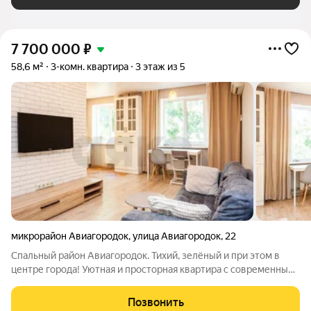
7 700 000
₽
58,6 м²
3-комн. квартира
3 этаж из 5
микрорайон Авиагородок
,
улица Авиагородок
,
22
Спальный район Авиагородок. Тихий, зелёный и при этом в
центре города! Уютная и просторная квартира с современным
ремонтом! Кухню объединили с комнатой, получилась
шикарная гостиная зона. Всё узаконено! При ремонте полы
Позвонить