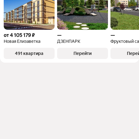
от 4 105 179 ₽
—
—
Новая Елизаветка
ДЗЕНПАРК
Фруктовый с
491 квартира
Перейти
Пере