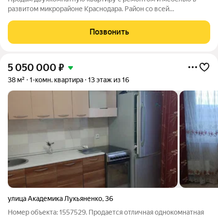
развитом микрорайоне Краснодара. Район со всей
инфраструктурой в шаговой доступности: поликлиники,
Краевая больница, Микрохирургия глаза имени академика
Позвонить
Фёдорова, Городской перинатальный центр,
5 050 000
₽
38 м²
1-комн. квартира
13 этаж из 16
улица Академика Лукьяненко
,
36
Номер объекта: 1557529. Продается отличная однокомнатная