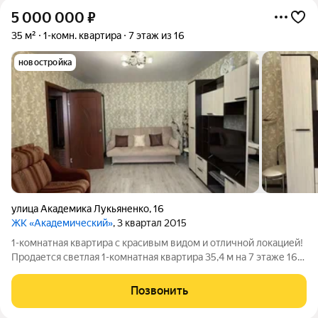
5 000 000
₽
35 м²
1-комн. квартира
7 этаж из 16
новостройка
улица Академика Лукьяненко
,
16
ЖК «Академический»
, 3 квартал 2015
1-комнатная квартира с красивым видом и отличной локацией!
Продается светлая 1-комнатная квартира 35,4 м на 7 этаже 16-
этажного дома. Уютная, в хорошем состоянии, с просторной
кухней и застекленными балконом и лоджией. Частично
Позвонить
остается мебель. Дом