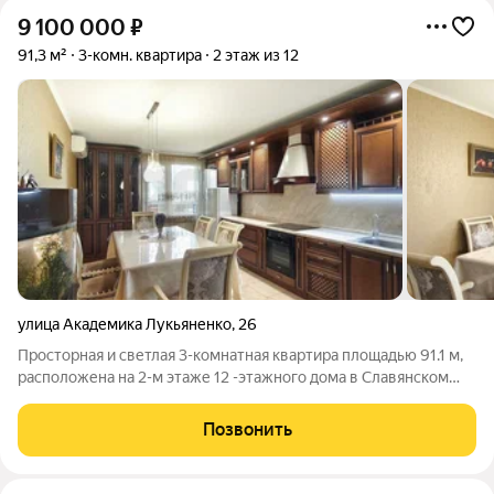
9 100 000
₽
91,3 м²
3-комн. квартира
2 этаж из 12
улица Академика Лукьяненко
,
26
Просторная и светлая 3-комнатная квартира площадью 91.1 м,
расположена на 2-м этаже 12 -этажного дома в Славянском
микрорайоне. Квартира с удобной планировкой: Гостиная
уютная и просторная. Две изолированные спальни, идеально
Позвонить
подходят для семьи с