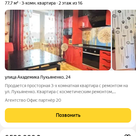
77,7 м²
3-комн. квартира
2 этаж из 16
улица Академика Лукьяненко
,
24
Продается просторная 3-х комнатная квартира с ремонтом на
ул. Лукьяненко. Квартира с косметическим ремонтом,
остается все, что на фото, 3 изолированные комнаты. Санузел
Агентство Офис партнёр 20
раздельный, два застекленных утепленных балкона. Во дворе
много детских площадок,
Позвонить