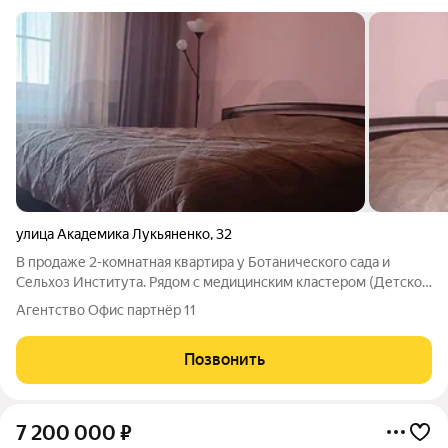
улица Академика Лукьяненко
,
32
В продаже 2-комнатная квартира у Ботанического сада и
Сельхоз Института. Рядом с медицинским кластером (Детской
краевой больницей и ККБ №2) Один из самых развитых
Агентство Офис партнёр 11
районов города! Рядом школы и детские сады, с сетевыми
магазинами - все необходимое для
Позвонить
7 200 000
₽