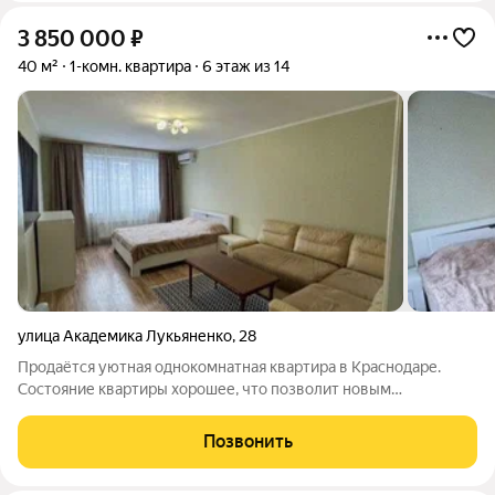
3 850 000
₽
40 м²
1-комн. квартира
6 этаж из 14
улица Академика Лукьяненко
,
28
Продаётся уютная однокомнатная квартира в Краснодаре.
Состояние квартиры хорошее, что позволит новым
владельцам сразу заселиться без дополнительных вложений.
В квартире есть балкон, где можно обустроить зону отдыха
Позвонить
или хранения. Для удобства жильцов