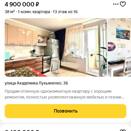
4 900 000
₽
38 м²
1-комн. квартира
13 этаж из 16
улица Академика Лукьяненко
,
36
Продам отличную однокомнатную квартиру с хорошим
ремонтом, полностью укомплектованную мебелью и техникой
по ул. Академика Лукьяненко. Отличная локация , с
потрясающим видом на зеленые поля. Балкон застеклен и
Позвонить
утеплен. Квартира светлая и тёплая.