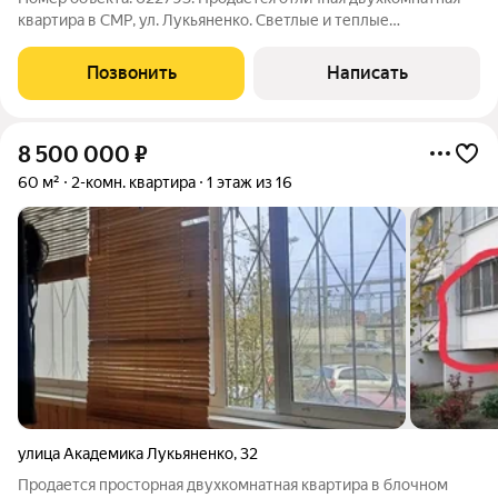
квартира в СМР, ул. Лукьяненко. Светлые и теплые
изолированные комнаты, просторная и уютная кухня, санузел
раздельный, балкон застеклен. На полу в комнатах ламинат,
Позвонить
Написать
плитка на кухне. Ванна и
8 500 000
₽
60 м²
2-комн. квартира
1 этаж из 16
улица Академика Лукьяненко
,
32
Продается просторная двухкомнатная квартира в блочном