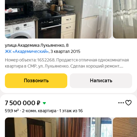
улица Академика Лукьяненко
,
8
ЖК «Академический»
, 3 квартал 2015
Номер объекта: 1652268. Продается отличная однокомнатная
квартира в СМР, ул. Лукьяненко. Сделан хороший ремонт.
Большая светлая и теплая комната, просторная и уютная кухня,
раздельный санузел, балкон застеклен. Вся инфраструктура
Позвонить
Написать
рядом. Хорошая
7 500 000
₽
59,9 м²
2-комн. квартира
1 этаж из 16