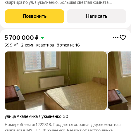
квартира по ул. Лукьяненко. Большая светлая комната,
просторная и уютная кухня, балкон застеклен, санузел
совмещенный. Квартира очень теплая, не угловая, что
Позвонить
Написать
позволяет экономить на отоплении.
5 700 000
₽
59,9 м²
2-комн. квартира
8 этаж из 16
улица Академика Лукьяненко
,
30
Номер объекта: 1222318. Продается хорошая двухкомнатная
квартира в МХГ, ул. Лукьяненко. Ремонт от застройщика.