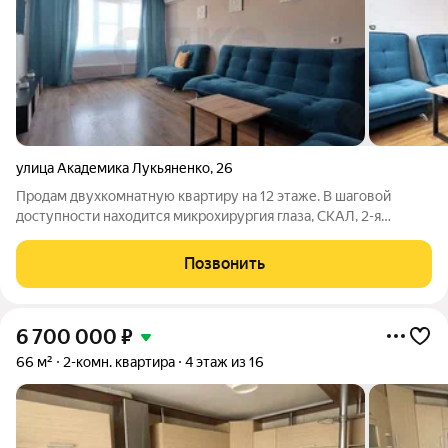
улица Академика Лукьяненко
,
26
Продам двухкомнатную квартиру на 12 этаже. В шаговой
доступности находится микрохирургия глаза, CКАЛ, 2-я
краевая, дендрарий и т. д. Отличное месторасположение
позволяет без пробок выехать на ул. Kрасных Паpтизaн в
Позвонить
сторону ФМР и ЦMР. Также без пробок
6 700 000
₽
66 м²
2-комн. квартира
4 этаж из 16