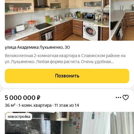
улица Академика Лукьяненко
,
30
Великолепная 2-комнатная квартира в Славянском районе на
ул. Лукьяненко. Любая форма расчета. Очень удобная
планировка. Сделан ремонт. Идеально подойдёт для
проживания и для сдачи в аренду, в данный момент есть
Позвонить
арендаторы. Развитая инфраструктура:
5 000 000
₽
36 м²
1-комн. квартира
11 этаж из 14
новостройка