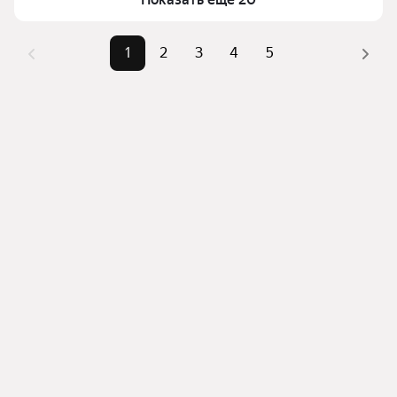
Самые популярные 
«1-комнатные», «2-
комбинации фильтров, например «1-комнатные» 
запросы
комнатные»
или «2-комнатные»
1
2
3
4
5
Самый дорогой 
12,35 млн ₽
Помимо удобной сортировки по цене продажи вы 
объект
можете отсортировать результаты по стоимости 
квадратного метра или площади