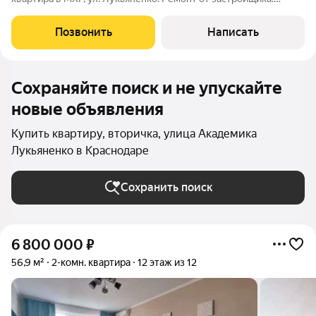
Планировка на две стороны. Две светлые большие
изолированные комнаты, просторная кухня, ленточная
Позвонить
Написать
застекленная лоджия длиной на кухню и
Сохраняйте поиск и не упускайте
новые объявления
Купить квартиру, вторичка, улица Академика
Лукьяненко в Краснодаре
Сохранить поиск
6 800 000
₽
56,9 м²
2-комн. квартира
12 этаж из 12