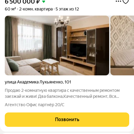
6 500 000
₽
60 м²
2-комн. квартира
5 этаж из 12
улица Академика Лукьяненко
,
101
Продаю 2-комнатную квартира с качественным ремонтом
заезжай и живи! Два балкона,Качественный ремонт, Вся
мебель и техника остаются новым владельцам После покупки
Агентство Офис партнёр 20/С
можно сразу заехать и жить без дополнительных вложений.
Из окон открывается приятный
Позвонить