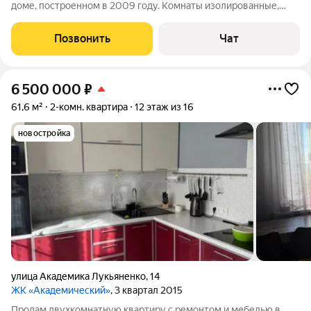
доме, построенном в 2009 году. Комнаты изолированные,
помещение подходит и для коммерческого использования.
Сделан лёгкий ремонт можно заезжать и жить сразу. Из окон
Позвонить
Чат
вид на улицу, имеется
6 500 000
₽
61,6 м²
2-комн. квартира
12 этаж из 16
новостройка
улица Академика Лукьяненко
,
14
ЖК «Академический»
, 3 квартал 2015
Продам двухкомнатную квартиру с ремонтом и мебелью в