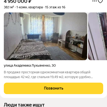
4 950 000
₽
38,1 м²
1-комн. квартира
15 этаж из 16
улица Академика Лукьяненко
,
30
В продаже просторная однокомнатная квартира общей
площадью 42 м2, где спальня 19,49 м2, которую удобно
зонировать и сделать гостиную и зону отдыха, кухня 10,01 м2.
Квартира расположена на 15 этаже 16-этажного дома. Удобная
Позвонить
локация, где всё в шаговой
Люди также ищут