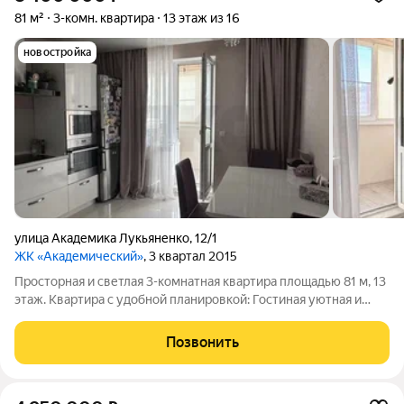
81 м²
3-комн. квартира
13 этаж из 16
новостройка
улица Академика Лукьяненко
,
12/1
ЖК «Академический»
, 3 квартал 2015
Просторная и светлая 3-комнатная квартира площадью 81 м, 13
этаж. Квартира с удобной планировкой: Гостиная уютная и
просторная. Две изолированные спальни, идеально подходят
для семьи с детьми или организации кабинета. Кухня
Позвонить
функциональная,