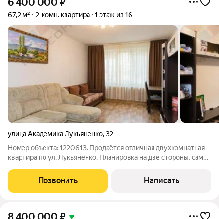
6 400 000
₽
67,2 м²
2-комн. квартира
1 этаж из 16
улица Академика Лукьяненко
,
32
Номер объекта: 1220613. Продаётся отличная двухкомнатная
квартира по ул. Лукьяненко. Планировка на две стороны, самая
большая площадь среди двухкомнатных в районе. Две
изолированные комнаты, очень просторная кухня, большой
Позвонить
Написать
коридор, два санузла,
8 400 000
₽