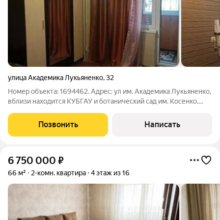
улица Академика Лукьяненко
,
32
Номер объекта: 1694462. Адрес: ул им. Академика Лукьяненко,
вблизи находится КУБГАУ и ботанический сад им. Косенко,
Табрис Площадь: общая площадь 59,9 м Планировка:
изолированная, функциональная идеальна для семьи или сдачи
Позвонить
Написать
в аренду Этаж: 1 из 16
6 750 000
₽
66 м²
2-комн. квартира
4 этаж из 16