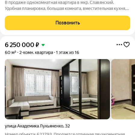
В продаже однокомнатная квартира в мкр. Славянский.
Удобная планировка, большая комната, вместительная кухня,
балкон застеклен, санузел раздельный. Квартира с ремонтом и
готова к проживанию. Также можно легко сдать в аренду. В
Позвонить
подарок Покупателю
6 250 000
₽
60 м²
2-комн. квартира
1 этаж из 16
улица Академика Лукьяненко
,
32
Номер объекта: 622793. Продается отличная двухкомнатная