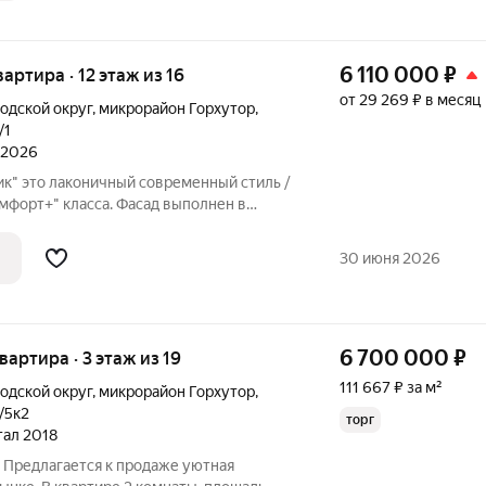
6 110 000
₽
вартира · 12 этаж из 16
от 29 269 ₽ в месяц
одской округ
,
микрорайон Горхутор
,
/1
л 2026
к" это лаконичный современный стиль /
мфорт+" класса. Фасад выполнен в
мме (белый, бежевый, коричневый). Есть
 балконов и лоджий, которое визуально
30 июня 2026
6 700 000
₽
квартира · 3 этаж из 19
111 667 ₽ за м²
одской округ
,
микрорайон Горхутор
,
/5к2
торг
ртал 2018
 Предлагается к продаже уютная