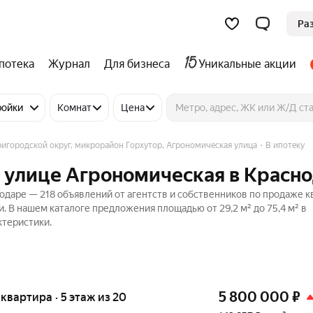
Ра
потека
Журнал
Для бизнеса
Уникальные акции
ройки
Комнат
Цена
игородской округ, микрорайон Горхутор, Агрономическая улица
В ипотеку
а улице Агрономическая в Красн
одаре — 218 объявлений от агентств и собственников по продаже к
. В нашем каталоге предложения площадью от 29,2 м² до 75,4 м² в
ктеристики.
5 800 000
₽
я квартира · 5 этаж из 20