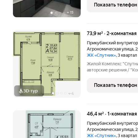
мебель и техника. Закры
Показать телефон
консьерж, во дворе
+
15
73,9 м² · 2-комнатная
Прикубанский внутригор
Агрономическая улица
,
2
ЖК «Спутник»
, 3 кварта
Жилой Комплекс "Спутни
авторские решения / "Ко
сдержанной цветовой га
французское остекление
Показать телефон
облегчает
3D-тур
+
4
46,4 м² · 1-комнатна
Прикубанский внутригор
Агрономическая улица
,
2
ЖК «Спутник»
, 3 кварта