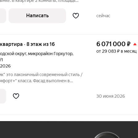
ынке. В квартире 2 комнаты, площадь
 на 3 этаже в 19-ти этажном доме.
нный ремонт, который создает
Написать
сейчас
для
6 071 000
₽
 квартира · 8 этаж из 16
от 29 083 ₽ в месяц
одской округ
,
микрорайон Горхутор
,
/1
л 2026
к" это лаконичный современный стиль /
мфорт+" класса. Фасад выполнен в
мме (белый, бежевый, коричневый). Есть
 балконов и лоджий, которое визуально
30 июня 2026
Ж