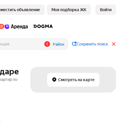
зместить объявление
Моя подборка ЖК
Войти
1
Сохранить поиск
Район
одаре
вартир по
Смотреть на карте