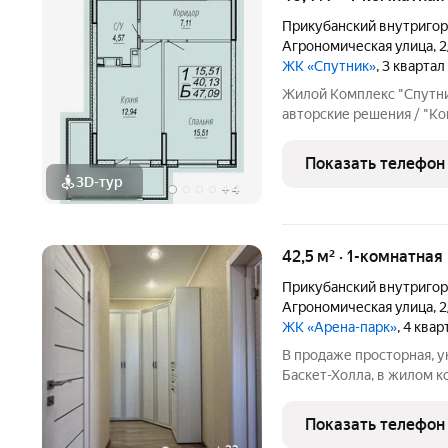
Прикубанский внутригор
Агрономическая улица
,
2
ЖК «Спутник»
, 3 кварта
Жилой Комплекс "Спутни
авторские решения / "Ко
сдержанной цветовой га
французское остекление
Показать телефон
облегчает
3D-тур
+
4
42,5 м² · 1-комнатная
Прикубанский внутригор
Агрономическая улица
,
2
ЖК «Арена-парк»
, 4 ква
В продаже просторная, у
Баскет-Холла, в жилом к
расположена на комфорт
нестандартная: окна вых
Показать телефон
делает квартиру более