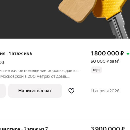
До 100 тыс. ₽
1 800 000
₽
ия · 1 этаж из 5
50 000 ₽ за м²
03
торг
я. не жилое помещение. хорошо сдается.
 Московской в 200 метрах от дома.
ая продажа в связи с переездом.
Написать в чат
11 апреля 2026
3 900 000
₽
 квартира · 2 этаж из 7