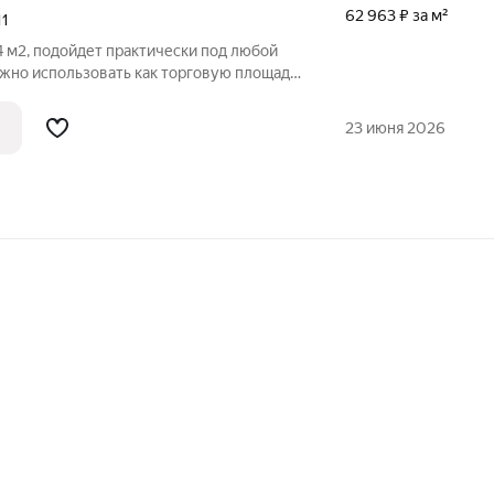
62 963 ₽ за м²
11
 м2, подойдет практически под любой
ожно использовать как торговую площадь
льно подходит для: Магазина
(розничная торговля) Офиса компании Кафе или кофейни Салона
23 июня 2026