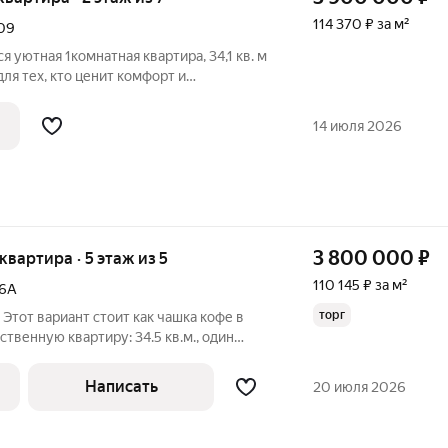
114 370 ₽ за м²
09
 уютная 1комнатная квартира, 34,1 кв. м
я тех, кто ценит комфорт и
арактеристики:площадь: 34,1 кв. м;
14 июля 2026
3 800 000
₽
 квартира · 5 этаж из 5
110 145 ₽ за м²
6А
торг
 Этот вариант стоит как чашка кофе в
ственную квартиру: 34.5 кв.м., один
вашим идеям, на пятом этаже кирпичной
ынок, полная готовность к сделке, и при
Написать
20 июля 2026