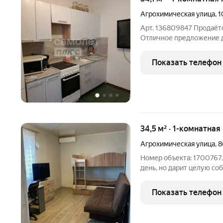
Агрохимическая улица
,
1
Арт. 136809847 Продаётся
Отличное предложение дл
практичность! Основные х
свежий ремонт заезжай и живи; вся мебель и бытовая техника
Показать телефон
остаются новому
34,5 м² · 1-комнатная
Агрохимическая улица
,
8
Номер объекта: 1700767.
день, но дарит целую соб
уютный метр, готовый к 
пятиэтажки. Вторичный р
Показать телефон
этом