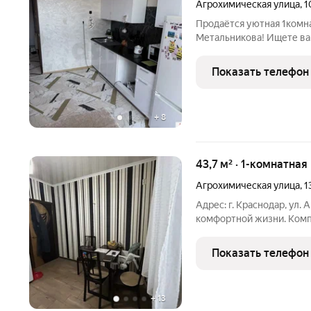
Агрохимическая улица
,
1
Продаётся уютная 1комнатная квартир
Метальникова! Ищете вар
квартира отличный выбор! Вся мебель и техника остаются не
придётся тратиться на о
Показать телефон
инфраструктурой: в
+
8
43,7 м² · 1-комнатная
Агрохимическая улица
,
1
Адрес: г. Краснодар, ул. Агрохимичес
комфортной жизни. Комп
округе, микрорайон Муз
архитектуру. Преимущест
Показать телефон
Планировка:
+
13