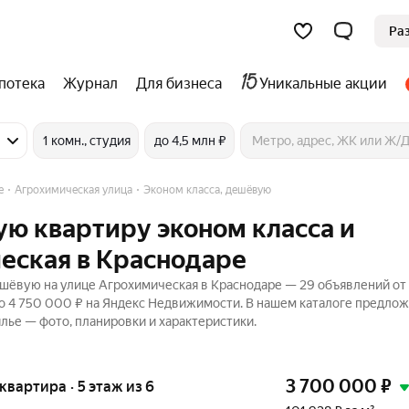
Ра
потека
Журнал
Для бизнеса
Уникальные акции
1 комн., студия
до 4,5 млн ₽
е
Агрохимическая улица
Эконом класса, дешёвую
ую квартиру эконом класса и
еская в Краснодаре
ешёвую на улице Агрохимическая в Краснодаре — 29 объявлений от 
до 4 750 000 ₽ на Яндекс Недвижимости. В нашем каталоге предло
илье — фото, планировки и характеристики.
3 700 000
₽
 квартира · 5 этаж из 6