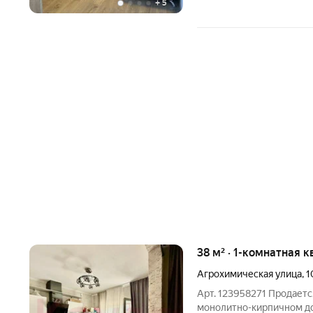
+
5
38 м² · 1-комнатная к
Агрохимическая улица
,
1
Арт. 123958271 Продается стильная "евро-двушка" в новом
монолитно-кирпичном до