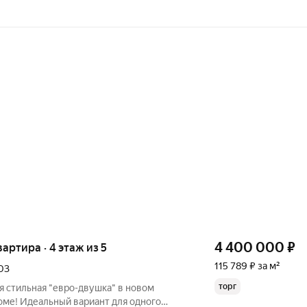
4 400 000
₽
вартира · 4 этаж из 5
115 789 ₽ за м²
03
торг
ме! Идеальный вариант для одного