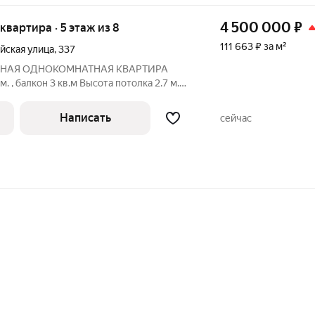
4 500 000
₽
 квартира · 5 этаж из 8
111 663 ₽ за м²
йская улица
,
337
ТОРНАЯ ОДНОКОМНАТНАЯ КВАРТИРА
. , балкон 3 кв.м Bысота потолка 2.7 м.
: Уютная однокомнатная квартира в
оммунальные платежи Ремонт и мебель
Написать
сейчас