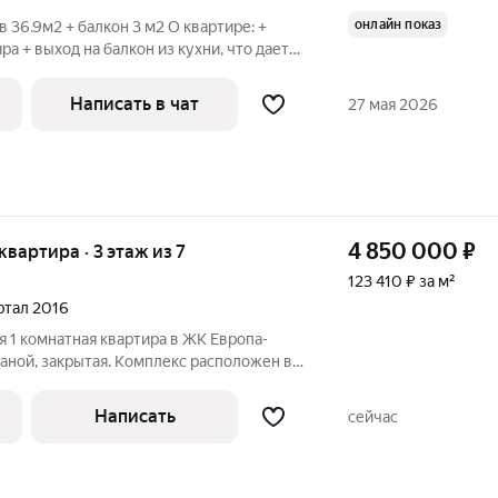
онлайн показ
 36.9м2 + балкон 3 м2 О квартире: +
а + выход на балкон из кухни, что дает
пространство за счет объединения или
к зону хранения + 2 вместительных
Написать в чат
27 мая 2026
4 850 000
₽
 квартира · 3 этаж из 7
123 410 ₽ за м²
артал 2016
я 1 комнатная квартира в ЖК Европа-
раной, закрытая. Комплекс расположен в
. В квартире выполнен ремонт, остается
и техника. Во дворе дома есть детские
Написать
сейчас