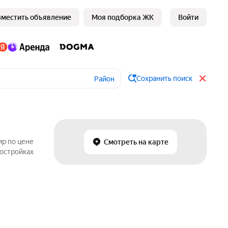
зместить объявление
Моя подборка ЖК
Войти
Сохранить поиск
Район
ир по цене
Смотреть на карте
востройках