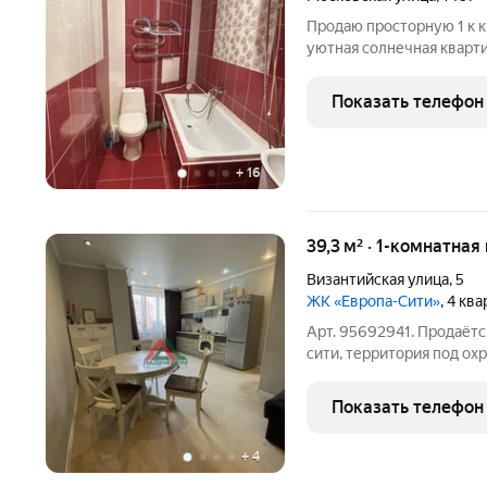
Продаю просторную 1 к кв
уютная солнечная квартир
возможность увеличить 
использовать балкон, ка
Показать телефон
шкафа-купе
+
16
39,3 м² · 1-комнатная
Византийская улица
,
5
ЖК «Европа-Сити»
, 4 кв
Арт. 95692941. Продаётс
сити, территория под ох
районе Немецкой деревни
практически вся мебель 
Показать телефон
+
4