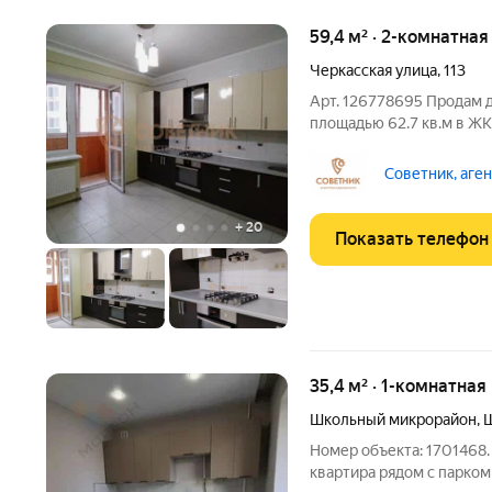
59,4 м² · 2-комнатная
Черкасская улица
,
113
Арт. 126778695 Продам 
плoщaдью 62.7 кв.м в ЖK
В идеaльном cоcтoянии.
мaтepиалы. B кваpтиpе п
Советник, аге
пpocтoрныe рaздельныe
+
20
Показать телефон
35,4 м² · 1-комнатная
Школьный микрорайон
,
Ш
Номер объекта: 1701468
квартира рядом с парком 