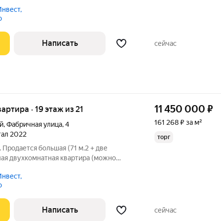
енный евроремонт, что избавляет от
нвест,
тельных вложений. Совмещенный
о
Написать
сейчас
11 450 000
₽
вартира · 19 этаж из 21
161 268 ₽ за м²
й
,
Фабричная улица
,
4
ртал 2022
торг
 Продается большая (71 м.2 + две
лая двухкомнатная квартира (можно
аходится в самом центре города.
нвест,
ктеристики, вид на парк, город, стадион
о
Написать
сейчас