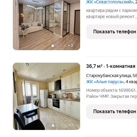
ЖК «Севастопольский»
,
квартира рядом с парком
квартире новый ремонт ,
Парк прям под домом . Г
БЕСПОКОЙТЕ!
Показать телефон
+
2
36,7 м² · 1-комнатная
Старокубанская улица
,
5
ЖК «Алые паруса»
, 4 кв
Номер объекта: 1698561. 
Район ЧМР. Закрытая тер
Дом находится в районе 
шаговой доступности.: - 
Показать телефон
+
7