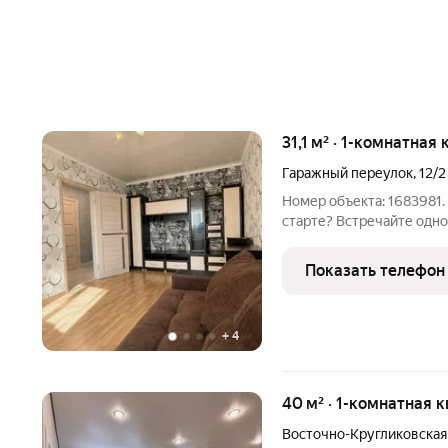
31,1 м² · 1-комнатная
Гаражный переулок
,
12/2
Номер объекта: 1683981
старте? Встречайте однокомнатная квартира 31.1 кв.м на 5 этаже
6-этажного дома с гото
оставляемой мебелью. Э
Показать телефон
доступный для ипотеки.
+
4
40 м² · 1-комнатная 
Восточно-Кругликовская