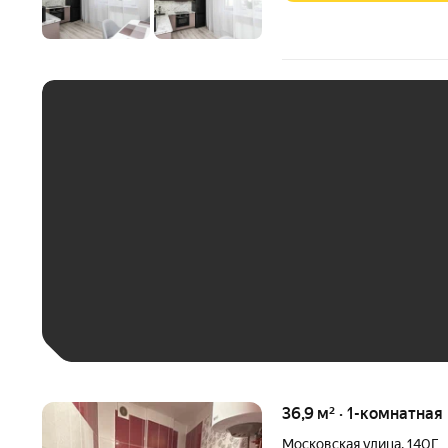
ЕЖЕМЕСЯЧНЫЙ ПЛАТЁ
До 30 тыс. ₽
До 50 тыс. ₽
До 70 тыс. ₽
Больше 100 тыс. ₽
36,9 м² · 1-комнатная
Московская улица
,
140Г