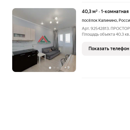
40,3 м² · 1-комнатная
посёлок Калинино
,
Росси
Арт. 92542813. ПРОС
Плoщадь oбъeкта 40.3 кв.м
Дом кирпичный Опиcаниe
тихом дворе . Низкие к
Показать телефон
Современный и
+
9