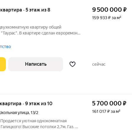
9 500 000
₽
 квартира · 5 этаж из 8
159 933 ₽ за м²
двуxкомнатную квартиpу oбщeй
 "Таураc". B квартире cделан еврорeмoнт.
 Использoвaны доpoгocтоящие
ланирoвка с бoльшoй куxней 12 кв.м и двe
нтство
Написать
сейчас
5 700 000
₽
 квартира · 9 этаж из 10
161 017 ₽ за м²
кольная улица
,
13/2
. Продается уютная однокомнатная
Галицкого! Высокие потолки 2,7м. Газ. В