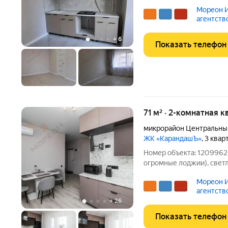
квартире сделан качеств
Мореон И
необходимости дополни
агентств
санузел выполнен в
+
6
Показать телефон
71 м² · 2-комнатная к
микрорайон Центральны
ЖК «КарандашЪ»
, 3 ква
Номер объекта: 1209962.
огромные лоджии), свет
сделать 3 к). Квартира н
Мореон И
Прекрасные видовые хара
агентств
Краснодар и горы! В
+
26
Показать телефон