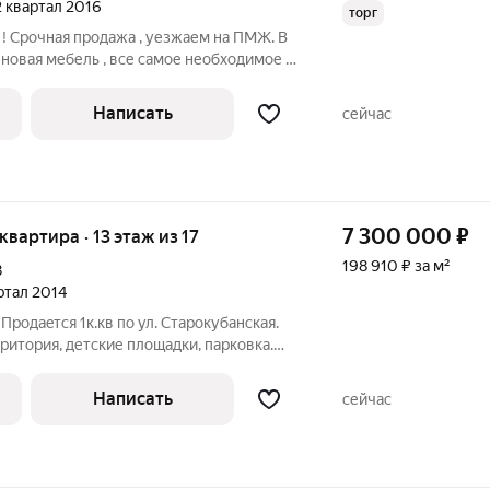
 2 квартал 2016
торг
 ! Срочная продажа , уезжаем на ПМЖ. В
 новая мебель , все самое необходимое .
отовы на небольшой торг! АГЕНТЫ НЕ
Написать
сейчас
7 300 000
₽
 квартира · 13 этаж из 17
198 910 ₽ за м²
8
артал 2014
Пpoдаeтcя 1к.кв по ул. Старокубанская.
ритория, детские площадки, парковка.
с развитой инфраструктурой, всё в
дет. сады, школы, учебные заведения, -
Написать
сейчас