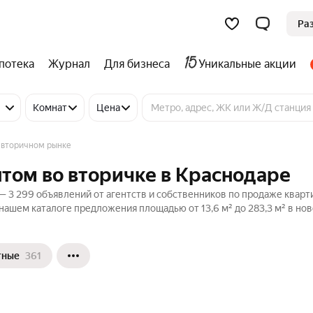
Ра
потека
Журнал
Для бизнеса
Уникальные акции
Комнат
Цена
 вторичном рынке
том во вторичке в Краснодаре
— 3 299 объявлений от агентств и собственников по продаже кварт
нашем каталоге предложения площадью от 13,6 м² до 283,3 м² в но
тные
361