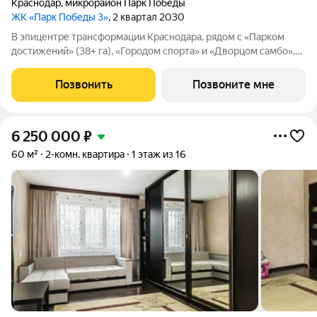
Краснодар
,
микрорайон Парк Победы
ЖК «Парк Победы 3»
, 2 квартал 2030
В эпицентре трансформации Краснодара, рядом с «Парком
достижений» (38+ га), «Городом спорта» и «Дворцом самбо»,
продается студия площадью 24.21 кв. м, расположенная на 9
этаже 18-этажного дома. Квартира находится в жилом
Позвонить
Позвоните мне
квартале бизнес-класса «Парк
6 250 000
₽
60 м²
2-комн. квартира
1 этаж из 16