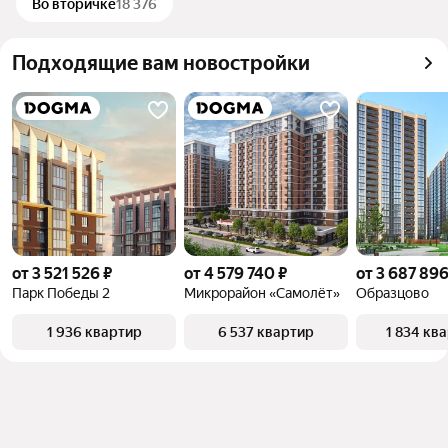
Во вторичке
18 376
Подходящие вам новостройки
от 3 521 526 ₽
от 4 579 740 ₽
от 3 687 896
Парк Победы 2
Микрорайон «Самолёт»
Образцово
1 936 квартир
6 537 квартир
1 834 кв