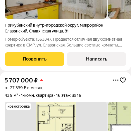
Прикубанский внутригородской округ
,
микрорайон
Славянский
,
Славянская улица
,
81
Номер объекта: 1553347. Продается отличная двухкомнатная
квартира в СМР, ул. Славянская. Большие светлые комнаты,
уютная кухня, санузел совмещенный, балкон застеклен.
Мебель и техника остаются по желанию покупателя. Окна
Позвонить
Написать
выходят во двор, тихий и
5 707 000
₽
от 27 339 ₽ в месяц
43,9 м²
1-комн. квартира
16 этаж из 16
новостройка