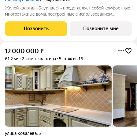
Жилой квартал «Бауинвест» представляет собой комфортные
многоэтажные дома, построенные с использованием
монолитно-кирпичных технологий. Уже готовые и дома на
этапе возведения располагаются в самом, пожалуй, известном
Позвонить
Позвоните мне
месте города районе стадиона ФК
12 000 000
₽
61,2 м²
2-комн. квартира
5 этаж из 16
улица Ковалёва
,
5