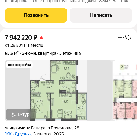
планировка на две стороны. Большая лоджия - 8,8м2. На этаже
4 квартиры. Большой грузопассажирский лифт. На первом
этаже колясочная (можно хранить коляски и велосипеды).
Позвонить
Написать
Управляющая компания в
7 942 220
₽
от 28 531 ₽ в месяц
55,5 м²
2-комн. квартира
3 этаж из 9
новостройка
3D-тур
улица имени Генерала Брусилова
,
28
ЖК «Друзья»
, 3 квартал 2025