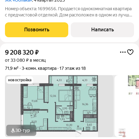
ЖК «Облака»
, 4 квартал 2023
Номер объекта: 1699656. Продается однокомнатная квартира
с предчистовой отделкой. Дом расположен в одном из лучших
районов города. Рядом с домом настоящий кластер
социальных объектов: детские сады №50 и №188, а также
Позвонить
Написать
средняя школа №31, что делает
9 208 320
₽
от 33 080 ₽ в месяц
71,9 м²
3-комн. квартира
17 этаж из 18
новостройка
3D-тур