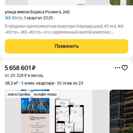
улица имени Бориса Розинга
,
2к6
ЖК Югге
, 1 квартал 2025
В продаже однокомнатная квартира (евродвушка) 40 м в ЖК
«Югге». ЖК «Югге» это современный жилой комплекс
комфорт-класса в микрорайоне Энка. Проект сочетает
скандинавскую архитектуру, функциональные планировки и
Позвонить
развитую инфраструктуру. Комплекс
5 658 601
₽
от 20 328 ₽ в месяц
38,3 м²
1-комн. квартира
10 этаж из 23
новостройка
онлайн показ