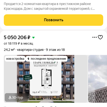
Продается 2-комнатная квартира в престижном районе
Краснодара. Дом с закрытой охраняемой территорией, с
видеонаблюдением. Свой консьерж. Квартира просторная,
светлая, уютная. С евроремонтом. Встроенная кухня, техника
Позвонить
ведущих известных производителей,
5 050 206
₽
от 18 119 ₽ в месяц
24,2 м²
квартира-студия
9 этаж из 18
новостройка
последнее предложение
3D-тур