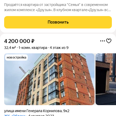
Продаётся квартира от застройщика "Семья" в современном
жилом комплексе «Друзья». В клубном квартале«Друзья» все
продумано до мелочей: Спокойный двор без машин;
Бесплатные игровая комната для детей и коворкинг для
Позвонить
жителей; Широкие лоджии до 1,5
4 200 000
₽
32,4 м²
1-комн. квартира
4 этаж из 9
новостройка
улица имени Генерала Корнилова
,
9к2