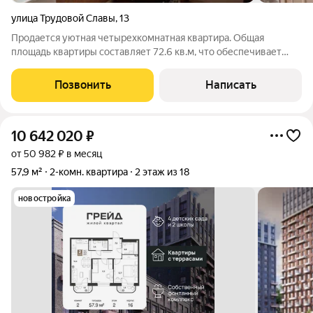
улица Трудовой Славы
,
13
Продается уютная четырехкомнатная квартира. Общая
площадь квартиры составляет 72.6 кв.м, что обеспечивает
пространство для семьи и позволит вам создать идеальный
уголок для жизни. Высота потолков 2.5 метра. В квартире уже
Позвонить
Написать
выполнен косметический
10 642 020
₽
от 50 982 ₽ в месяц
57,9 м²
2-комн. квартира
2 этаж из 18
новостройка