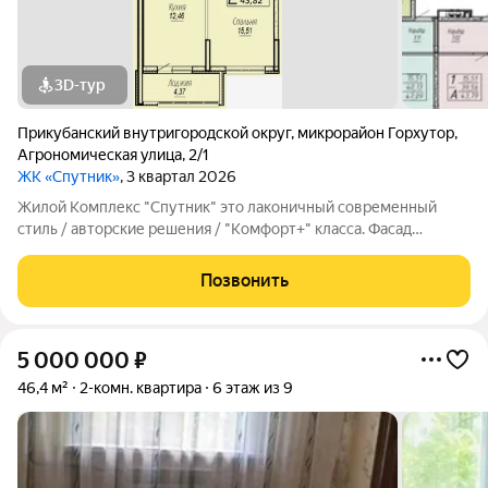
3D-тур
Прикубанский внутригородской округ
,
микрорайон Горхутор
,
Агрономическая улица
,
2/1
ЖК «Спутник»
, 3 квартал 2026
Жилой Комплекс "Спутник" это лаконичный современный
стиль / авторские решения / "Комфорт+" класса. Фасад
выполнен в сдержанной цветовой гамме (белый, бежевый,
коричневый). Есть французское остекление балконов и
Позвонить
лоджий, которое визуально облегчает
5 000 000
₽
46,4 м²
2-комн. квартира
6 этаж из 9