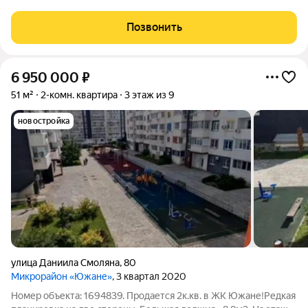
Квартира продается напрямую от застройщика ДОМ УЖЕ
СДАН! Бонусом Все вы сможете своими глазами, если
Позвонить
приедете на экскурсию. Ждем вас
6 950 000
₽
51 м²
2-комн. квартира
3 этаж из 9
новостройка
улица Даниила Смоляна
,
80
Микрорайон «Южане»
, 3 квартал 2020
Номер объекта: 1694839. Продается 2к.кв. в ЖК Южане!Редкая