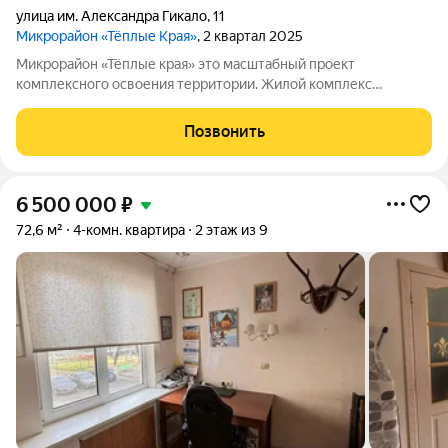
улица им. Александра Гикало
,
11
Микрорайон «Тёплые Края»
, 2 квартал 2025
Микрорайон «Тёплые края» это масштабный проект
комплексного освоения территории. Жилой комплекс
воплотил в себе все самые высокие критерии отбора
квартиры по планировочным решениям, благоустройству и
Позвонить
инфраструктуре. Преимущества, которые
6 500 000
₽
72,6 м²
4-комн. квартира
2 этаж из 9