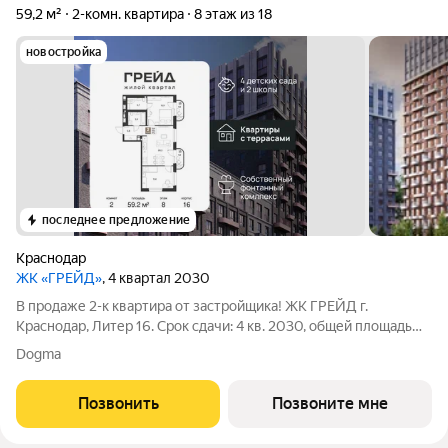
59,2 м²
2-комн. квартира
8 этаж из 18
новостройка
последнее предложение
Краснодар
ЖК «ГРЕЙД»
, 4 квартал 2030
В продаже 2-к квартира от застройщика! ЖК ГРЕЙД г.
Краснодар, Литер 16. Срок сдачи: 4 кв. 2030, общей площадью
59.2 кв.м., на 8 этаже. ГРЕЙД от DOGMA: квартал бизнес-
Dogma
класса. Никогда неоклассика не была представлена в
краснодарской архитектуре с таким
Позвонить
Позвоните мне