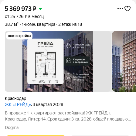
5 369 973
₽
от 25 726 ₽ в месяц
38,7 м²
1-комн. квартира
2 этаж из 18
новостройка
Краснодар
ЖК «ГРЕЙД»
, 3 квартал 2028
В продаже 1-к квартира от застройщика! ЖК ГРЕЙД г.
Краснодар, Литер 14. Срок сдачи: 3 кв. 2028, общей площадью
38.7 кв.м., на 2 этаже. ГРЕЙД от DOGMA: квартал бизнес-
Dogma
класса. Никогда неоклассика не была представлена в