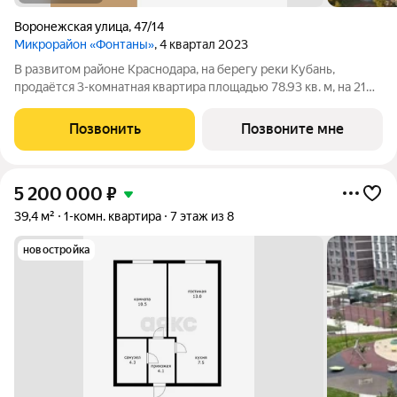
Воронежская улица
,
47/14
Микрорайон «Фонтаны»
, 4 квартал 2023
В развитом районе Краснодара, на берегу реки Кубань,
продаётся 3-комнатная квартира площадью 78.93 кв. м, на 21
этаже 24-этажного дома №13. Квартира находится в новом
жилом комплексе бизнес-класса «Фонтаны» от ГК ССК. Акция!
Позвонить
Позвоните мне
При покупке квартиры
5 200 000
₽
39,4 м²
1-комн. квартира
7 этаж из 8
новостройка