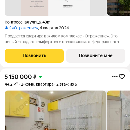
Конгрессная улица
,
43к1
ЖК «Отражение»
, 4 квартал 2024
Продается квартира в жилом комплексе «Отражение». Это
новый стандарт комфортного проживания от федерального
девелопера «Неометрия». Дом сдан получайте ключи в день
сделки, и празднуйте новоселье уже сегодня! Современный
Позвонить
Позвоните мне
проект комфорт-класса
5 150 000
₽
44,2 м²
2-комн. квартира
2 этаж из 5