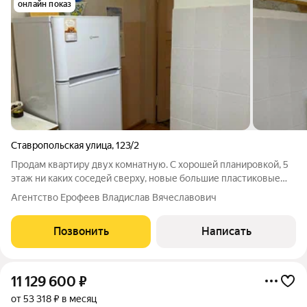
онлайн показ
Ставропольская улица
,
123/2
Продам квартиру двух комнатную. С хорошей планировкой, 5
этаж ни каких соседей сверху, новые большие пластиковые
окна, плюсом не нужен демонтаж, можно делать ремонт под
Агентство Ерофеев Владислав Вячеславович
себя, рядом кубанский университет,что делает
привлекательной квартирой под сдачу
Позвонить
Написать
11 129 600
₽
от 53 318 ₽ в месяц