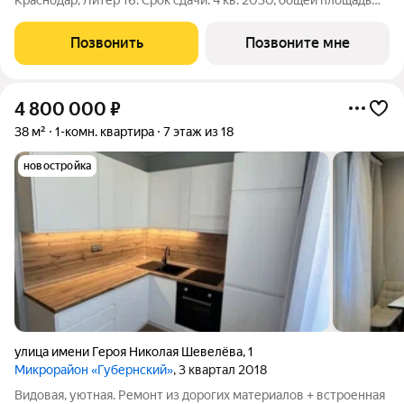
Краснодар, Литер 16. Срок сдачи: 4 кв. 2030, общей площадью
56 кв.м., на 2 этаже. ГРЕЙД от DOGMA: квартал бизнес-класса.
Никогда неоклассика не была представлена в краснодарской
Позвонить
Позвоните мне
архитектуре с таким
4 800 000
₽
38 м²
1-комн. квартира
7 этаж из 18
новостройка
улица имени Героя Николая Шевелёва
,
1
Микрорайон «Губернский»
, 3 квартал 2018
Видовая, уютная. Ремонт из дорогих материалов + встроенная