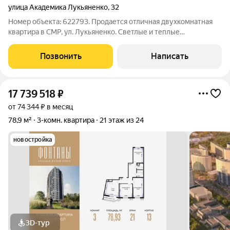
улица Академика Лукьяненко
,
32
Номер объекта: 622793. Продается отличная двухкомнатная
квартира в СМР, ул. Лукьяненко. Светлые и теплые
изолированные комнаты, просторная и уютная кухня, санузел
раздельный, балкон застеклен. На полу в комнатах ламинат,
Позвонить
Написать
плитка на кухне. Ванна и
17 739 518
₽
от 74 344 ₽ в месяц
78,9 м²
3-комн. квартира
21 этаж из 24
новостройка
3D-тур