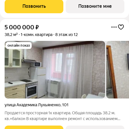
краснодарской архитектуре с таким
Позвонить
Позвоните мне
5 000 000
₽
38,2 м²
1-комн. квартира
8 этаж из 12
онлайн показ
улица Академика Лукьяненко
,
101
Продается просторная 1к квартира. Общая площадь 38.2 м.
кв.+балкон В квартире выполнен ремонт с использованием
качественных материалов в спокойных тонах и оттенках.