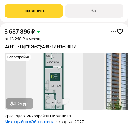
таких сумасшедших пробок. Рядом шикарный дендрарий,
Аграрный университет, школы и детские Сады. Закрытая
Позвонить
Чат
территория (умный дом) камеры на
3 687 896
₽
от 13 248 ₽ в месяц
22 м²
квартира-студия
18 этаж из 18
новостройка
3D-тур
Краснодар
,
микрорайон Образцово
Микрорайон «Образцово»
, 4 квартал 2027