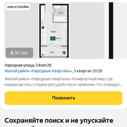
новостройка
3D-тур
Народная улица
,
54лит28
Жилой район «Народные Кварталы»
, 3 квартал 2028
Жилой район «Народные кварталы» Комфортный мир, где
каждая деталь создана для удобства и гармонии. Что порадует
в домах: Дизайнерские входные группы с просторными
колясочными и велосипедными все для комфорта с первого
Позвонить
шага. Монолитно-кирпичная
Сохраняйте поиск и не упускайте