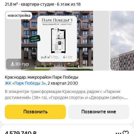
21,8 м²
квартира-студия
6 этаж из 18
новостройка
3D-тур
Краснодар
,
микрорайон Парк Победы
ЖК «Парк Победы 3»
, 2 квартал 2030
В эпицентре трансформации Краснодара, рядом с «Парком
достижений» (38+ га), «Городом спорта» и «Дворцом самбо»,
продается студия площадью 21.75 кв. м, расположенная на 6
этаже 18-этажного дома. Квартира находится в жилом
Позвонить
Позвоните мне
квартале бизнес-класса «Парк
4 579 740
₽