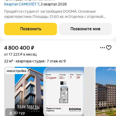
Квартал САМОЛЁТ 7
, 2 квартал 2028
Продаётся студия от застройщика DOGMA. Основные
характеристики: Площадь: 21.60 кв. м Отделка: с отделкой
white box Расположение: город Краснодар, улица Западный
обход. Жилой комплекс: новый жилой квартал бизнес - класса
Позвонить
Позвоните мне
«Самолёт 7». «Самолёт 7»
4 800 400
₽
от 17 223 ₽ в месяц
22 м²
квартира-студия
7 этаж из 9
новостройка
3D-тур