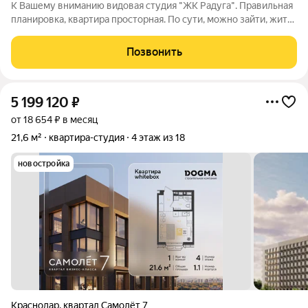
К Вашему вниманию видовая студия "ЖК Радуга". Правильная
планировка, квартира просторная. По сути, можно зайти, жить
и доделывать ремонт уже по своему вкусу. Шикарный
видовой этаж. Развитая инфраструктура. Фишка района -
Позвонить
трамвай, в любую точку города
5 199 120
₽
от 18 654 ₽ в месяц
21,6 м²
квартира-студия
4 этаж из 18
новостройка
Краснодар
,
квартал Самолёт 7