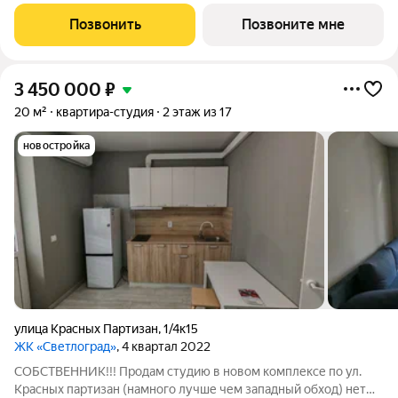
включает 11 литеров с коммерческими помещениями,
паркингом и торговыми площадями. Сроки сдачи этапов
Позвонить
Позвоните мне
строительства с 2024 по 2026 год. В ЖК
3 450 000
₽
20 м²
квартира-студия
2 этаж из 17
новостройка
улица Красных Партизан
,
1/4к15
ЖК «Светлоград»
, 4 квартал 2022
СОБСТВЕННИК!!! Продам студию в новом комплексе по ул.
Красных партизан (намного лучше чем западный обход) нет