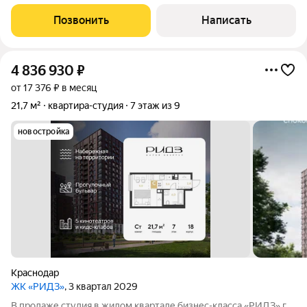
отличным вложением в будущее и сэкономит ваше время и
деньги на поиске и ремонте квартиры.Удобное расположение
Позвонить
Написать
дома позволяет быстро
4 836 930
₽
от 17 376 ₽ в месяц
21,7 м²
квартира-студия
7 этаж из 9
новостройка
Краснодар
ЖК «РИДЗ»
, 3 квартал 2029
В продаже студия в жилом квартале бизнес-класса «РИДЗ» г.