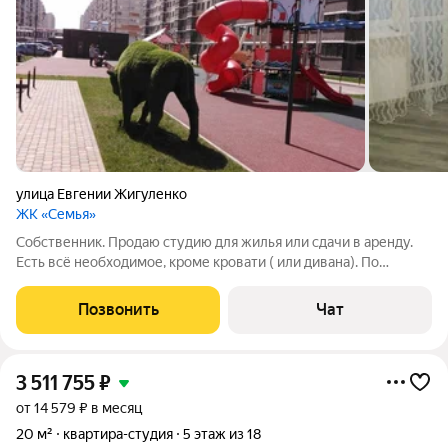
улица Евгении Жигуленко
ЖК «Семья»
Собственник. Продаю студию для жилья или сдачи в аренду.
Есть всё необходимое, кроме кровати ( или дивана). По
документам всё в порядке. Прописанных жильцов нет. Торг
уместен.
Позвонить
Чат
3 511 755
₽
от 14 579 ₽ в месяц
20 м²
квартира-студия
5 этаж из 18