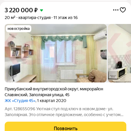
3 220 000
₽
20 м²
квартира-студия
11 этаж из 16
новостройка
Прикубанский внутригородской округ
,
микрорайон
Славянский
,
Заполярная улица
,
45
ЖК «Студия 45»
, 1 квартал 2020
Арт. 128655096 Уютная стул под ключ в новом доме- ул.
Заполярная. Это отличное предложение, особенно с учетом
того, что объект продается в формате «заезжай и живи».
Студии на Заполярной пользуются спросом благодаря новизне
Позвонить