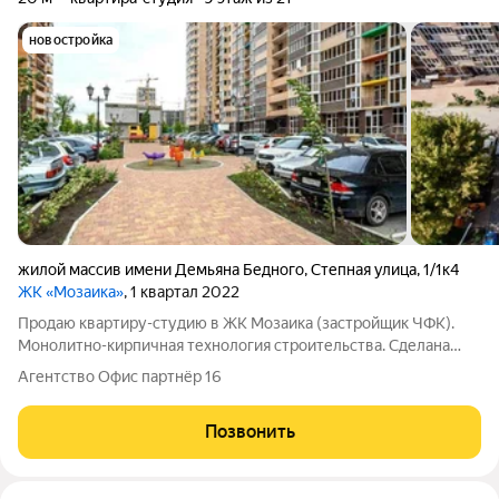
новостройка
жилой массив имени Демьяна Бедного
,
Степная улица
,
1/1к4
ЖК «Мозаика»
, 1 квартал 2022
Продаю квартиру-студию в ЖК Мозаика (застройщик ЧФК).
Монолитно-кирпичная технология строительства. Сделана
качественная пред чистовая отделка. Застекленные
Агентство Офис партнёр 16
витражные лоджии, красивые входные группы. Красивый
двор, свой прогулочный сквер и дубовая
Позвонить