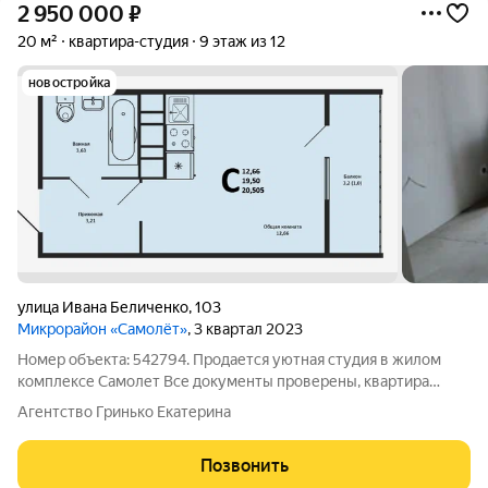
2 950 000
₽
20 м²
квартира-студия
9 этаж из 12
новостройка
улица Ивана Беличенко
,
103
Микрорайон «Самолёт»
, 3 квартал 2023
Номер объекта: 542794. Продается уютная студия в жилом
комплексе Самолет Все документы проверены, квартира
готова к продаже Один взрослый собственник. Без
Агентство Гринько Екатерина
обременений и долгов. Материнский капитал при покупке не
использовался. Прямая продажа, быстрый
Позвонить