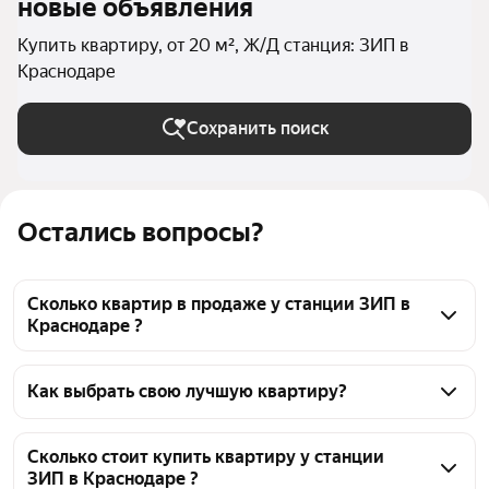
новые объявления
Купить квартиру, от 20 м², Ж/Д станция: ЗИП в
Краснодаре
Сохранить поиск
Остались вопросы?
Сколько квартир в продаже у станции ЗИП в
Краснодаре ?
На Яндекс Недвижимости в продаже у станции 
ЗИП в Краснодаре 588 квартир, из них 7 
Как выбрать свою лучшую квартиру?
объявлений от собственников, 350 объявлений от 
Чтобы купить квартиру площадью 20 кв.м. у 
агентств, 231 объявление от застройщиков
станции ЗИП, воспользуйтесь тепловой картой для 
Сколько стоит купить квартиру у станции
ЗИП в Краснодаре ?
оценки инфраструктуры и транспортной 