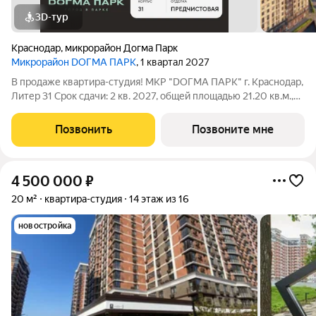
3D-тур
Краснодар
,
микрорайон Догма Парк
Микрорайон DОГМА ПАРК
, 1 квартал 2027
В продаже квартира-студия! МКР "DОГМА ПАРК" г. Краснодар,
Литер 31 Срок сдачи: 2 кв. 2027, общей площадью 21.20 кв.м.,
на 3 этаже. DОГМА ПАРК - это новый микрорайон,
сочетающий в себе стильную архитектуру современного
Позвонить
Позвоните мне
города, и настоящий зеленый
4 500 000
₽
20 м²
квартира-студия
14 этаж из 16
новостройка