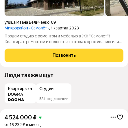
улица Ивана Беличенко
,
89
Микрорайон «Самолёт»
, 1 квартал 2023
Продам студию с ремонтом и мебелью в ЖК "Самолет"!
Квартира с ремонтом и полностью готова к проживанию или
сдачи в аренду! ЖК "Самолет" новый жилой микрорайон
города с новыми аллеями, парковыми территориями, для
Позвонить
детей и взрослых продуманы территории
Люди также ищут
Квартиры от
Студии
DOGMA
581 предложение
4 524 000
₽
от 16 232 ₽ в месяц