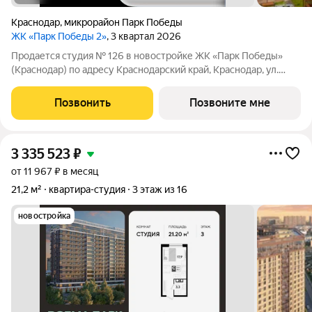
Краснодар
,
микрорайон Парк Победы
ЖК «Парк Победы 2»
, 3 квартал 2026
Продается студия № 126 в новостройке ЖК «Парк Победы»
(Краснодар) по адресу Краснодарский край, Краснодар, ул.
Героя Пешкова, корп. 39. Общая площадь квартиры 22.00 кв. м.,
этаж 7 из 9, секция 2. Тип проекта, по которому построен дом
Позвонить
Позвоните мне
монолит,
3 335 523
₽
от 11 967 ₽ в месяц
21,2 м²
квартира-студия
3 этаж из 16
новостройка