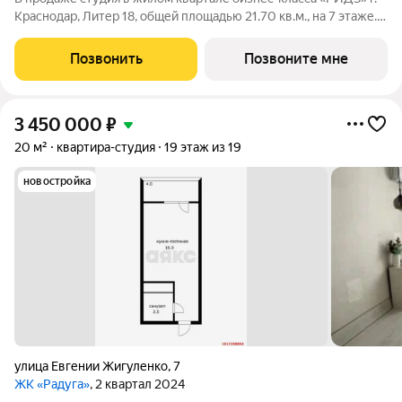
Краснодар, Литер 18, общей площадью 21.70 кв.м., на 7 этаже.
Срок сдачи: 3 кв. 2030. Фото шоурума в объявлении пример
отделки от застройщика. Приобретается отдельно и не входит
Позвонить
Позвоните мне
в стоимость
3 450 000
₽
20 м²
квартира-студия
19 этаж из 19
новостройка
улица Евгении Жигуленко
,
7
ЖК «Радуга»
, 2 квартал 2024