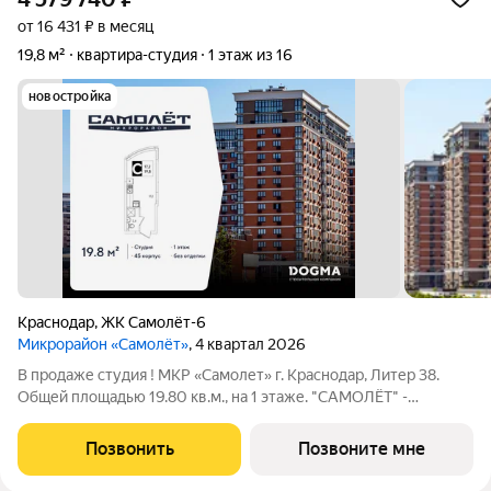
от 16 431 ₽ в месяц
19,8 м²
квартира-студия
1 этаж из 16
новостройка
Краснодар
,
ЖК Самолёт-6
Микрорайон «Самолёт»
, 4 квартал 2026
В продаже студия ! МКР «Самолет» г. Краснодар, Литер 38.
Общей площадью 19.80 кв.м., на 1 этаже. "САМОЛЁТ" -
концептуальный жилой микрорайон, который расположен на
северо-западе Краснодара, в районе Западного Обхода.
Позвонить
Позвоните мне
Микрорайон спроектирован для