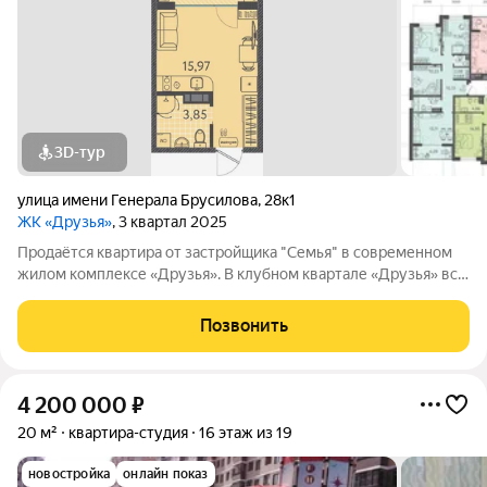
3D-тур
улица имени Генерала Брусилова
,
28к1
ЖК «Друзья»
, 3 квартал 2025
Продаётся квартира от застройщика "Семья" в современном
жилом комплексе «Друзья». В клубном квартале «Друзья» все
продумано до мелочей: Спокойный двор без машин;
Бесплатные игровая комната для детей и коворкинг для
Позвонить
жителей; Широкие лоджии до 1,5
4 200 000
₽
20 м²
квартира-студия
16 этаж из 19
новостройка
онлайн показ