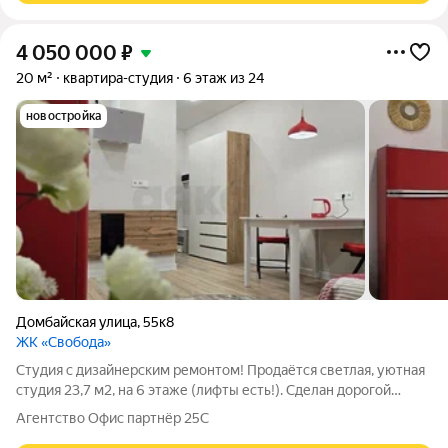
4 050 000
₽
20 м²
квартира-студия
6 этаж из 24
новостройка
Домбайская улица
,
55к8
ЖК «Свобода»
Студия с дизайнерским ремонтом! Продаётся светлая, уютная
студия 23,7 м2, на 6 этаже (лифты есть!). Сделан дорогой
дизайнерский ремонт. Всё работает, ничего не надо докупать.
Агентство Офис партнёр 25С
Новая мебель и вся бытовая техника (холодильник, плита,