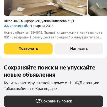
Школьный микрорайон
,
улица Филатова
,
19/1
ЖК «Звездный»
, 4 квартал 2013
Номер объекта: 1694613. Продаётся двухкомнатная квартира в
ЖК «Звёздный». Преимущества локации: 10 минут до галереи
и 5 минут до парка Галицкого; вся необходимая
инфраструктура в шаговой доступности: школы,детские
Позвонить
Написать
сады,магазины, аптеки, кафе,
Сохраняйте поиск и не упускайте
новые объявления
Купить квартиру, этажей в доме: от 11, Ж/Д станция:
Табаккомбинат в Краснодаре
Сохранить поиск