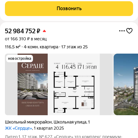
магазинов, ресторанов, аптек и т.д, данный объект можно
купить под сдачу в аренду вид прям на парк Галицкого и на
Позвонить
Стадион. Очень дорогой и
52 984 752
₽
от 166 310 ₽ в месяц
116,5 м²
4-комн. квартира
17 этаж из 25
новостройка
Школьный микрорайон
,
Школьная улица
,
1
ЖК «Сердце»
, 1 квартал 2025
Литер 1, 17 этаж, № 627. «Сердце» это комплекс премиум-