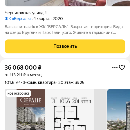
Черниговская улица
,
1
ЖК «Версаль»
, 4 квартал 2020
Ваша элитная 1к в ЖК "ВЕРСАЛЬ"! Закрытая территория. Виды
на озеро Круглик и Парк Галицкого. Живите в гармонии с
природой, не жертвуя безопасностью и комфортом! Премиум-
класс за надежным периметром: Ваша квартира в элитном ЖК
Позвонить
"Версаль расположена на
36 068 000
₽
от 113 211 ₽ в месяц
101,6 м²
3-комн. квартира
20 этаж из 25
новостройка