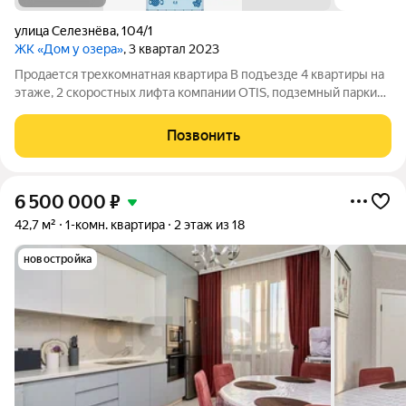
улица Селезнёва
,
104/1
ЖК «Дом у озера»
, 3 квартал 2023
Продается трехкомнатная квартира В подъезде 4 квартиры на
этаже, 2 скоростных лифта компании OTIS, подземный паркинг
Квартира продается напрямую от застройщика ДОМ УЖЕ
СДАН! Бонусом Все вы сможете своими глазами, если
Позвонить
приедете на экскурсию. Ждем вас
6 500 000
₽
42,7 м²
1-комн. квартира
2 этаж из 18
новостройка