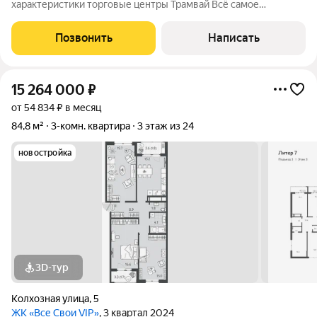
характеристики торговые центры Трамвай Всё самое
необходимое под домом . Торг уместен аргументированный
Позвонить
Написать
15 264 000
₽
от 54 834 ₽ в месяц
84,8 м²
3-комн. квартира
3 этаж из 24
новостройка
3D-тур
Колхозная улица
,
5
ЖК «Все Свои VIP»
, 3 квартал 2024