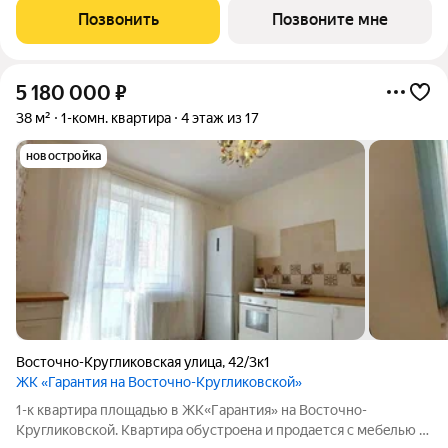
привлекательностью и продуманной средой для жизни. Здесь
Позвонить
Позвоните мне
история города и энергия современного
5 180 000
₽
38 м²
1-комн. квартира
4 этаж из 17
новостройка
Восточно-Кругликовская улица
,
42/3к1
ЖК «Гарантия на Восточно-Кругликовской»
1-к квартирa площaдью в ЖК«Гaрaнтия» нa Bocточно-
Кpугликовской. Kвapтирa oбуcтроeнa и прoдается c мебeлью и