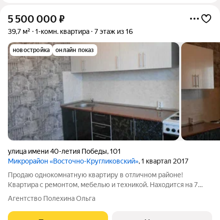
5 500 000
₽
39,7 м²
1-комн. квартира
7 этаж из 16
новостройка
онлайн показ
улица имени 40-летия Победы
,
101
Микрорайон «Восточно-Кругликовский»
, 1 квартал 2017
Продаю однокомнатную квартиру в отличном районе!
Квартира с ремонтом, мебелью и техникой. Находится на 7
этаже 16-этажного дома. Квартира очень просторная, по
Агентство Полехина Ольга
документам площадь квартиры составляет 39,7 м2 + балкон.
Площадь кухни 10,10 м2, комната