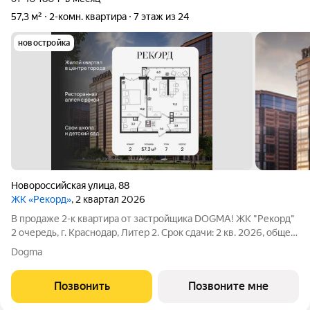
57,3 м²
2-комн. квартира
7 этаж из 24
новостройка
Новороссийская улица
,
88
ЖК «Рекорд»
, 2 квартал 2026
В продаже 2-к квартира от застройщика DOGMA! ЖК "Рекорд"
2 очередь, г. Краснодар, Литер 2. Срок сдачи: 2 кв. 2026, общей
площадью 57.3 кв.м., на 7 этаже. Жилой квартал "РЕКОРД" -
Dogma
место вашего баланса. Город снаружи природа внутри.
Квартал с
Позвонить
Позвоните мне