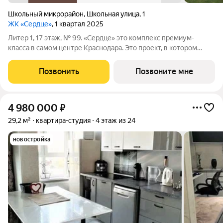
Школьный микрорайон
,
Школьная улица
,
1
ЖК «Сердце»
, 1 квартал 2025
Литер 1, 17 этаж, № 99. «Сердце» это комплекс премиум-
класса в самом центре Краснодара. Это проект, в котором
городская динамика сочетается с комфортом,
привлекательностью и продуманной средой для жизни. Здесь
Позвонить
Позвоните мне
история города и энергия современного
4 980 000
₽
29,2 м²
квартира-студия
4 этаж из 24
новостройка