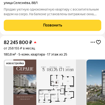
улица Селезнёва
,
88/1
Продаю уютную однокомнатную квартиру с восхитительным
видом на озеро. На балконе установлены витражные окна,
есть гардеробная, совмещённый санузел и просторная кухня-
гостиная. Дом находится в прекрасном месте, в шаговой
Позвонить
доступности есть всё для
82 245 800
₽
от 258 155 ₽ в месяц
180,8 м²
5-комн. квартира
17 этаж из 25
новостройка