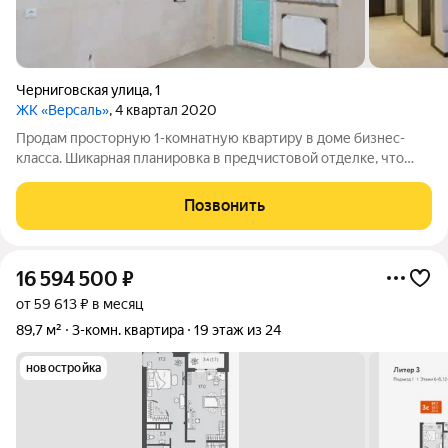
Черниговская улица
,
1
ЖК «Версаль»
, 4 квартал 2020
Продам просторную 1-комнатную квартиру в доме бизнес-
класса. Шикарная планировка в предчистовой отделке, что
позволит вам воплотить в жизнь самые смелые дизайнерские
решения. Жилой Комплекс "Версаль" имеет закрытую
Позвонить
территорию и отличную систему
16 594 500
₽
от 59 613 ₽ в месяц
89,7 м²
3-комн. квартира
19 этаж из 24
новостройка