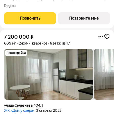
площадью 69.8 кв.м., на 19 этаже. Жилой квартал "РЕКОРД" -
Dogma
место вашего баланса. Город снаружи природа внутри.
Квартал с
Позвонить
Позвоните мне
7 200 000
₽
60,9 м²
2-комн. квартира
6 этаж из 17
новостройка
улица Селезнёва
,
104/1
ЖК «Дом у озера»
, 3 квартал 2023