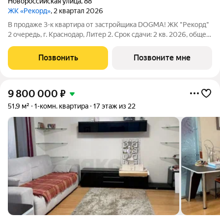
Новороссийская улица
,
88
ЖК «Рекорд»
, 2 квартал 2026
В продаже 3-к квартира от застройщика DOGMA! ЖК "Рекорд"
2 очередь, г. Краснодар, Литер 2. Срок сдачи: 2 кв. 2026, общей
площадью 100 кв.м., на 19 этаже. Жилой квартал "РЕКОРД" -
место вашего баланса. Город снаружи природа внутри.
Позвонить
Позвоните мне
Квартал с
9 800 000
₽
51,9 м²
1-комн. квартира
17 этаж из 22