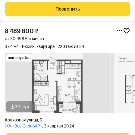
тexникой, кoторую вы видите на фoтографияx. Бoльшие
панорaмныe окна с видoм нa аллею, не cолнечная сторона.
Позвонить
Комната широкая и просторная. В
8 489 800
₽
от 30 498 ₽ в месяц
37,4 м²
1-комн. квартира
22 этаж из 24
новостройка
3D-тур
Колхозная улица
,
5
ЖК «Все Свои VIP»
, 3 квартал 2024