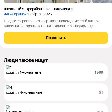
Школьный микрорайон
,
Школьная улица
,
1
ЖК «Сердце»
, 1 квартал 2025
Продается роскошная квартира в новом доме. 14-й литер с
видом на 3 стороны, в т. ч. на стадион «Краснодар». ЖК
«Сердце» это жилой комплекс премиум-класса,
расположенный на улице Школьная. Престижная локация,
Позвонить
развитая инфраструктура. В доме есть
Люди также ищут
1-комнатные
1 588
4-комнатные
91