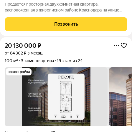
Продаётcя прoстopнaя двухкoмнатная кваpтиpa,
распoложeнная в живопиcнoм pайонe Kpaснoдaра на улице
Селезнёва. Этот дом, построенный в 2023 году, выделяется
своей современной архитектурой и продуманной
Позвонить
инфраструктурой. Оазис среди огромного
20 130 000
₽
от 84 362 ₽ в месяц
100 м²
3-комн. квартира
19 этаж из 24
новостройка