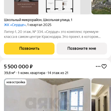
Школьный микрорайон
,
Школьная улица
,
1
ЖК «Сердце»
, 1 квартал 2025
Литер 1, 20 этаж, № 334. «Сердце» это комплекс премиум-
класса в самом центре Краснодара. Это проект, в котором
городская динамика сочетается с комфортом,
привлекательностью и продуманной средой для жизни. Здесь
Позвонить
Позвоните мне
история города и энергия современного
5 500 000
₽
39,8 м²
1-комн. квартира
14 этаж из 21
новостройка