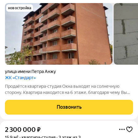
новостройка
улица имени Петра Анжу
ЖК «Стандарт»
Продаётся квартира-студия Окна выходят на солнечную
сторону. Квартира находится на 6 этаже, благодаря чему Вы
будете наслаждаться прекрасным видом из окна. Квартира в
черновой отделке, на свой вкус и бюджет можно сделать
Позвонить
ремонт. Для жизни или для
2 300 000
₽
15,9 м²
квартира-студия
3 этаж из 3