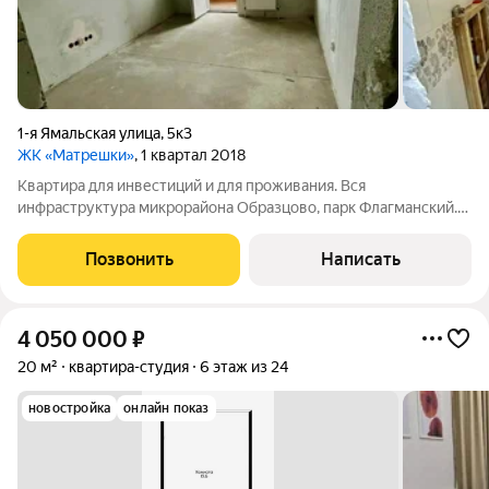
1-я Ямальская улица
,
5к3
ЖК «Матрешки»
, 1 квартал 2018
Квартира для инвестиций и для проживания. Вся
инфраструктура микрорайона Образцово, парк Флагманский.
Адрес: 1-я Ямальская 5, Квартира-студия находится в развитом
районе города Краснодар в локации п. Краснодарский
Позвонить
Написать
Площадь: 18,2 кв.м Планировка:
4 050 000
₽
20 м²
квартира-студия
6 этаж из 24
новостройка
онлайн показ