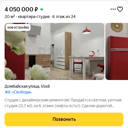
4 050 000
₽
20 м²
квартира-студия
6 этаж из 24
новостройка
Домбайская улица
,
55к8
ЖК «Свобода»
Студия с дизайнерским ремонтом! Продаётся светлая, уютная
студия 23,7 м2, на 6 этаже (лифты есть!). Сделан дорогой
дизайнерский ремонт. Всё работает, ничего не надо докупать.
Новая мебель и вся бытовая техника (холодильник, плита,
Позвонить
телевизор,). Новый