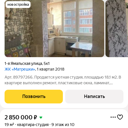
новостройка
1-я Ямальская улица
,
5к1
ЖК «Матрешки»
, 1 квартал 2018
Арт. 89797266. Продается уютная студия, площадью 18,1 м2. В
квартире выполнен ремонт, пластиковые окна, ламинат,
санузел совмещенный. Из мебели остается кухонный
гарнитур.Закрытая территория, шлагбаум, видеонаблюдение,
Позвонить
Написать
между корпусами детские
2 850 000
₽
19 м²
квартира-студия
9 этаж из 10