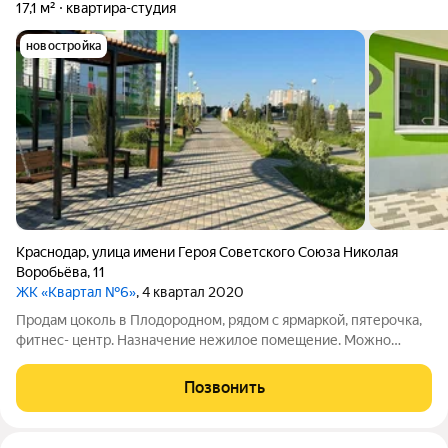
17,1 м²
квартира-студия
новостройка
Краснодар
,
улица имени Героя Советского Союза Николая
Воробьёва
,
11
ЖК «Квартал №6»
, 4 квартал 2020
Продам цоколь в Плодородном, рядом с ярмаркой, пятерочка,
фитнес- центр. Назначение нежилое помещение. Можно
сделать под аренду для жильцов, а также коммерческого
назначения. Ремонт, заведена мокрая точка, есть унитаз,
Позвонить
мойка и душ. площадь