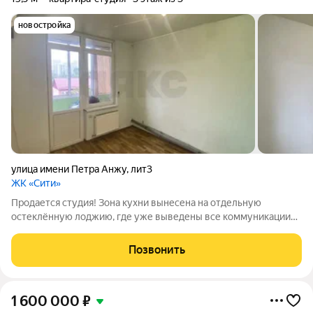
новостройка
улица имени Петра Анжу
,
лит3
ЖК «Сити»
Продается студия! Зона кухни вынесена на отдельную
остеклённую лоджию, где уже выведены все коммуникации
(вода и канализация). Это позволяет полностью изолировать
кухонные запахи и шум, оставив 12 м основного пространства
Позвонить
для жизни и отдыха. О
1 600 000
₽