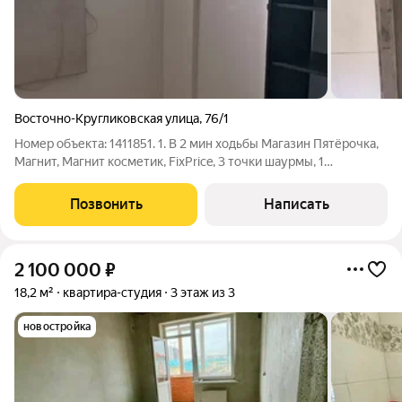
Восточно-Кругликовская улица
,
76/1
Номер объекта: 1411851. 1. В 2 мин ходьбы Магазин Пятёрочка,
Магнит, Магнит косметик, FixPrice, 3 точки шаурмы, 1
круглосуточная Бакалея, 1 круглосуточный продуктовый
магазин2. Пункты выдачи (DPD, OZON, Yandex, Валдберис,
Позвонить
Написать
почта России)3. Две
2 100 000
₽
18,2 м²
квартира-студия
3 этаж из 3
новостройка