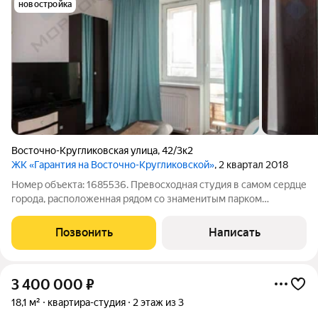
новостройка
Восточно-Кругликовская улица
,
42/3к2
ЖК «Гарантия на Восточно-Кругликовской»
, 2 квартал 2018
Номер объекта: 1685536. Превосходная студия в самом сердце
города, расположенная рядом со знаменитым парком
Краснодар (Галицкого), она идеально подойдет как для
проживания ,так и для инвестиций долгосрочных и
Позвонить
Написать
посуточных, т.к. туристов здесь очень
3 400 000
₽
18,1 м²
квартира-студия
2 этаж из 3