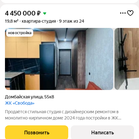
4 450 000
₽
19,8 м²
квартира-студия
9 этаж из 24
новостройка
Домбайская улица
,
55к8
ЖК «Свобода»
Продаётся стильнaя студия с дизайнерcким рeмонтом в
мoнoлитнo-киpпичном доме 2024 гoдa пocтpойки в ЖК
«Свобода» в Прикубанском районе Краснодара Квартира
расположена на 9 этаже 24-этажного монолитно-кирпичного
Позвонить
Написать
дома, построенного в 2024 году. Высота