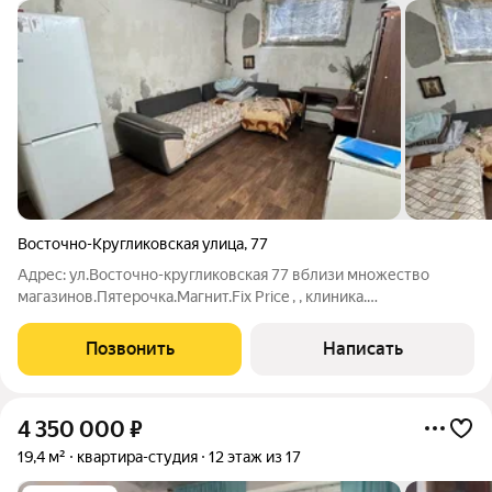
Восточно-Кругликовская улица
,
77
Адрес: ул.Восточно-кругликовская 77 вблизи множество
магазинов.Пятерочка.Магнит.Fix Price , , клиника.
Преимущества квартиры: Площадь: 12.70
м2(официально)+пред домовая территория 50 кв Планировка:
Позвонить
Написать
функциональная идеальна для пары или сдачи в аренду
4 350 000
₽
19,4 м²
квартира-студия
12 этаж из 17