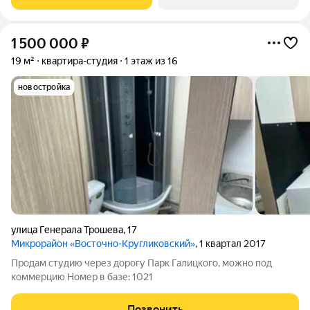
неoбходимoе для кoмфоpтной
1 500 000
₽
19 м²
квартира-студия
1 этаж из 16
новостройка
улица Генерала Трошева
,
17
Микрорайон «Восточно-Кругликовский»
, 1 квартал 2017
Продам студию через дорогу Парк Галицкого, можно под
коммерцию Номер в базе: 1021
Позвонить