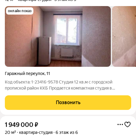
онлайн показ
Гаражный переулок
,
11
Код объекта: 1-23416-9578 Студия 12 кв.м с городской
пропиской район ККБ Продается компактная студия в
Краснодаре. Реальный объект, документы готовы к сделке.
Главное преимущество это полноценное жилье с
Позвонить
возможностью оформить городскую прописку в
1 949 000
₽
20 м²
квартира-студия
6 этаж из 6