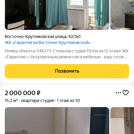
Восточно-Кругликовская улица
,
42/3к1
ЖК «Гарантия на Восточно-Кругликовской»
Номер объекта: 546273. Стильная студия 19,4 м на 12 этаже ЖК
«Гарантия» с безупречным ремонтом и мебелью - ваш готовый
ключ к яркой жизни в центре событий. Это модный
презентабельный вариант для тех, кто ценит комфорт,
Позвонить
панорамные виды с высоты
2 000 000
₽
15,2 м²
квартира-студия
1 этаж из 10