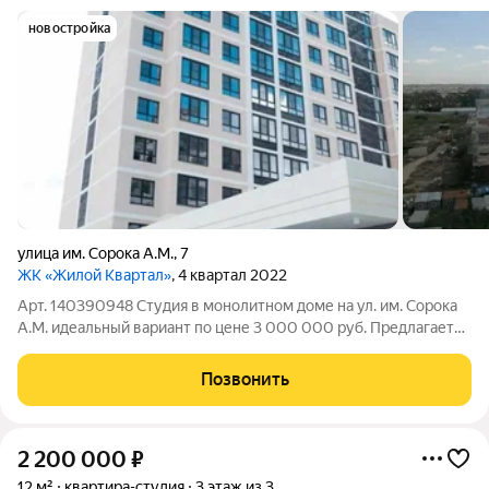
новостройка
улица им. Сорока А.М.
,
7
ЖК «Жилой Квартал»
, 4 квартал 2022
Арт. 140390948 Студия в монолитном доме на ул. им. Сорока
А.М. идеальный вариант по цене 3 000 000 руб. Предлагается
к продаже компактная и функциональная студия общей
площадью 19 м в Прикубанском районе Краснодара. Прямая
Позвонить
продажа, все документы
2 200 000
₽
12 м²
квартира-студия
3 этаж из 3