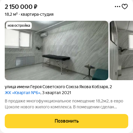
2 150 000
₽
18,2 м²
квартира-студия
новостройка
улица имени Героя Советского Союза Якова Кобзаря
,
2
ЖК «Квартал №6»
, 3 квартал 2021
В продаже многофункциональное помещение 18,2м2, в евро
Цоколе нового жилого комплекса. В помещении сделан
хороший стильный Ремонт, свой санузел с горячей/холодной
водой, унитазом, душевой кабиной, сплит.система -все
Позвонить
красиво и качественно. Хорошее