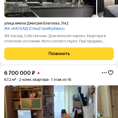
улица имени Дмитрия Благоева
,
31к2
ЖК «КАСКАД (СпецСтройКубань)»
ЖК Каскад. Собственник. Дом монолит кирпич. Квартира в
отличном состоянии. Фото соответствуют. При продаже
остаться все, кроме бытовой техники. Так же расмотрим обмен
на ЖК режисер или Юбилейный мкр. Любой вид расчета, вся
Позвонить
сумма в договоре.
6 700 000
₽
67,2 м²
2-комн. квартира
1 этаж из 16