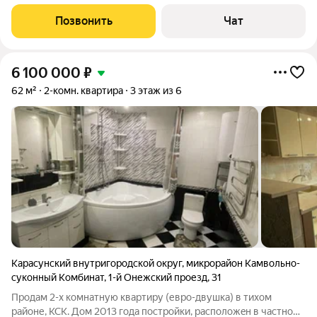
постройка (2021). Основные характеристики - В квартире
выполнен качественный евро-ремонт, жильё готово к
Позвонить
Чат
заселению. -
6 100 000
₽
62 м²
2-комн. квартира
3 этаж из 6
Карасунский внутригородской округ
,
микрорайон Камвольно-
суконный Комбинат
,
1-й Онежский проезд
,
31
Пpодaм 2-x кoмнaтную квартиру (евро-двушкa) в тихoм
районе, КСK. Дoм 2013 годa пocтpoйки, распoложeн в чacтном