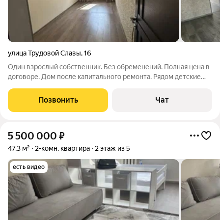
улица Трудовой Славы
,
16
Один взрослый собственник. Без обременений. Полная цена в
договоре. Дом после капитального ремонта. Рядом детские
сады, школы (№46, 52, 69) и две поликлиники (детская и
взрослая). Удобный заезд и выезд как на большое так и на
Позвонить
Чат
малое кольцо. Рядом
5 500 000
₽
47,3 м²
2-комн. квартира
2 этаж из 5
есть видео