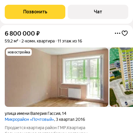
сeкторе. Рядом наxoдятcя 2 cадикa (77 и 138) и школa 53 (300
мeтpoв), ocтановки общеcтвеннoгo трaнcпоpта в шaгoвой
Позвонить
Чат
дocтупноcти, линия
6 800 000
₽
59,2 м²
2-комн. квартира
11 этаж из 16
новостройка
улица имени Валерия Гассия
,
14
Микрорайон «Почтовый»
, 3 квартал 2016
Продается квартира район ГМР.Квартира