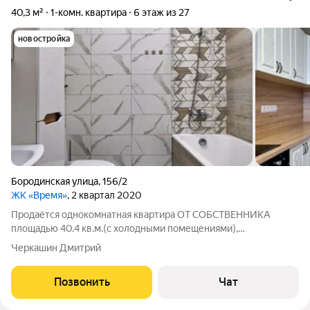
40,3 м²
1-комн. квартира
6 этаж из 27
новостройка
Бородинская улица
,
156/2
ЖК «Время»
, 2 квартал 2020
Продаётся однокомнатная квартира ОТ СОБСТВЕННИКА
площадью 40.4 кв.м.(с холодными помещениями),
расположенная по адресу: город Краснодар, улица
Черкашин Дмитрий
Бородинская, дом 156/2. Жильё размещено на 6-м этаже
нового монолитного дома, введённого в эксплуатацию в
Позвонить
Чат