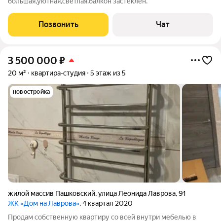
большая,уютная,светлая.балкон застеклен.
Позвонить
Чат
3 500 000
₽
20 м²
квартира-студия
5 этаж из 5
новостройка
жилой массив Пашковский
,
улица Леонида Лаврова
,
91
ЖК «Дом на Лаврова»
, 4 квартал 2020
Продам собственную квартиру со всей внутри мебелью в