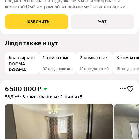
продаётся большая евродвушка 46,5 м2 с изолированой
комнатой 12м2 и огромной ванной где можно установить и
душ и ванну и кучу техники, кухня - гостиная 25м2 где можно
разграничить пространство со спальными местами. сад и
Позвонить
Чат
школа 50 м, транспортная
Люди также ищут
Квартиры от
1-комнатные
2-комнатные
3-комнатн
DOGMA
32 предложения
18 предложений
15 предлож
6 500 000
₽
58,5 м²
3-комн. квартира
2 этаж из 5