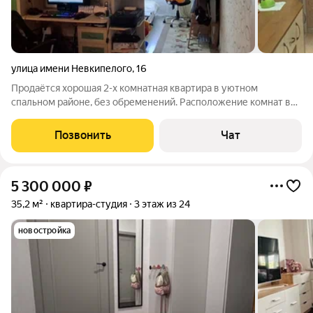
улица имени Невкипелого
,
16
Продаётся хорошая 2-х комнатная квартира в уютном
спальном районе, без обременений. Расположение комнат в
виде бабочки, с двумя лоджиями с окнами на две стороны
дома. Большой коридор со встроенным шкафом-купе. Кухня-
Позвонить
Чат
гостиная 15 кв. метров. Рядом
5 300 000
₽
35,2 м²
квартира-студия
3 этаж из 24
новостройка