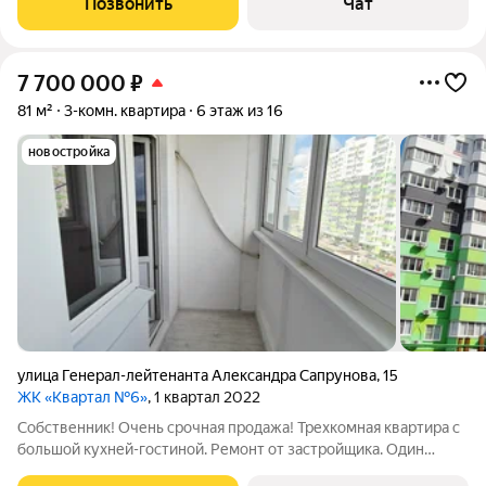
Позвонить
Чат
много света, удобная
7 700 000
₽
81 м²
3-комн. квартира
6 этаж из 16
новостройка
улица Генерал-лейтенанта Александра Сапрунова
,
15
ЖК «Квартал №6»
, 1 квартал 2022
Собственник! Очень срочная продажа! Трехкомная квартира с
большой кухней-гостиной. Ремонт от застройщика. Один
собственник, без детских долей. Есть обременение в виде