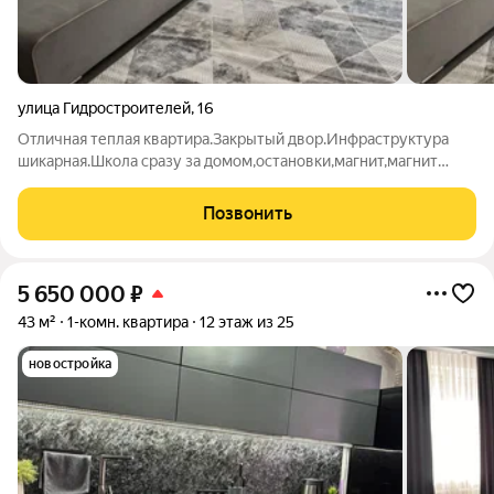
улица Гидростроителей
,
16
Отличная теплая квартира.Закрытый двор.Инфраструктура
шикарная.Школа сразу за домом,остановки,магнит,магнит
косметик,пекарня,аптека и др. Прикрепила ссылку на видео ,т к
фото не оч качественные.
Позвонить
5 650 000
₽
43 м²
1-комн. квартира
12 этаж из 25
новостройка