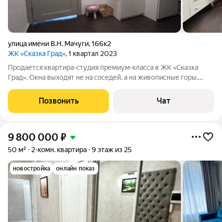
улица имени В.Н. Мачуги
,
166к2
ЖК «Сказка Град»
, 1 квартал 2023
Продается квартира-студия премиум-класса в ЖК «Сказка
Град». Окна выходят не на соседей, а на живописные горы,
особенно красивые в хорошую погоду. Комплекс огорожен,
круглосуточно охраняется, есть видеонаблюдение. Для
Позвонить
Чат
автомобилей предусмотрен
9 800 000
₽
50 м²
2-комн. квартира
9 этаж из 25
новостройка
онлайн показ