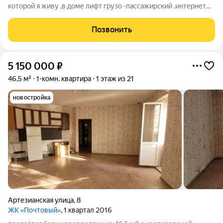
которой я живу ,в доме лифт грузо -пассажирский ,интернет
wi-fi,квартира строилась для себя с шумоизоляцией ,вид с окна
в тихий частный сектор Пашковского мкр ,дом находится
Позвонить
через трассу М-4
5 150 000
₽
46,5 м²
1-комн. квартира
1 этаж из 21
новостройка
Артезианская улица
,
8
ЖК «Почтовый»
, 1 квартал 2016