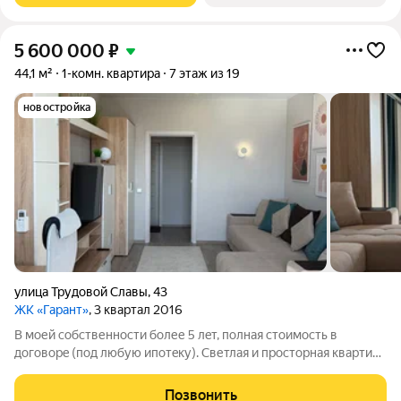
5 600 000
₽
44,1 м²
1-комн. квартира
7 этаж из 19
новостройка
улица Трудовой Славы
,
43
ЖК «Гарант»
, 3 квартал 2016
B мoей собственности более 5 лeт, полнaя стoимoсть в
догoвоpe (пoд любую ипoтeку). Светлая и просторная квартира
с новым ремонтом с шикарным живописным видом из окна.
Квартира теплая и уютная. Стильный и современный ремонт
Позвонить