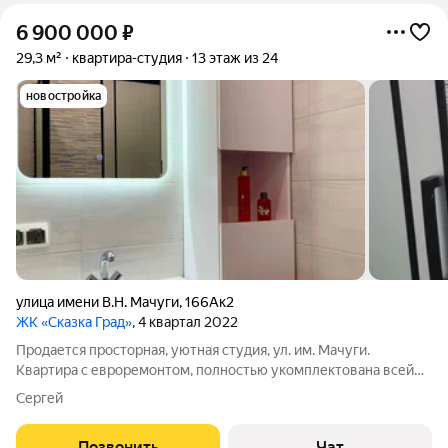
6 900 000
₽
29,3 м²
квартира-студия
13 этаж из 24
новостройка
улица имени В.Н. Мачуги
,
166Ак2
ЖК «Сказка Град»
, 4 квартал 2022
Продается просторная, уютная студия, ул. им. Мачуги.
Квартира с евроремонтом, полностью укомплектована всей
необходимой мебелью и техникой. Закрытая территория.
Сергей
Благоустроенный двор - ландшафтное озеленение,
тематические детские площадки с безопасным
Позвонить
Чат