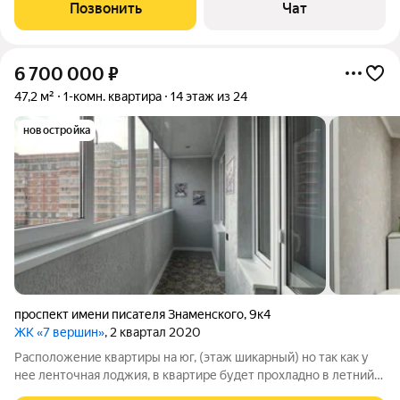
соответственно вместе с переуступкой прав по договору так
Позвонить
Чат
же право требования неустойки
6 700 000
₽
47,2 м²
1-комн. квартира
14 этаж из 24
новостройка
проспект имени писателя Знаменского
,
9к4
ЖК «7 вершин»
, 2 квартал 2020
Расположение квартиры на юг, (этаж шикарный) но так как у
нее ленточная лоджия, в квартире будет прохладно в летний
сезон. В квартире выполнен хороший современный ремонт из