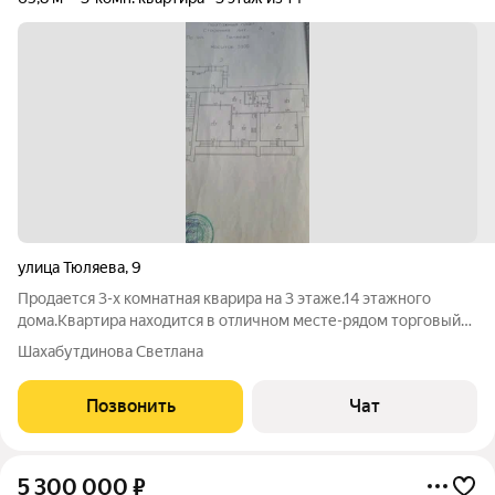
улица Тюляева
,
9
Продается 3-х комнатная кварира на 3 этаже.14 этажного
дома.Квартира находится в отличном месте-рядом торговый
центр,большая детская площадка и большая,для занятия
Шахабутдинова Светлана
спортом для взрослых.Много магазинов.Квартире требуется
ремонт.Есть большая
Позвонить
Чат
5 300 000
₽