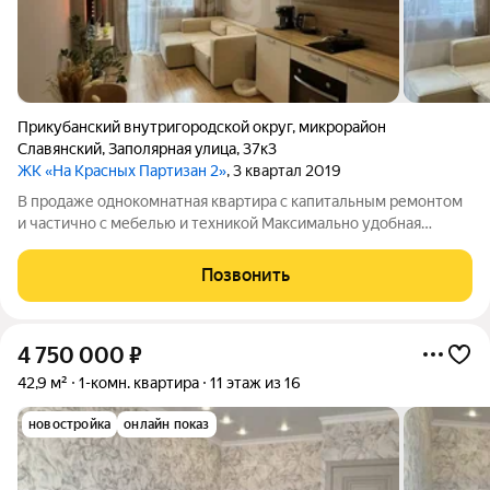
Прикубанский внутригородской округ
,
микрорайон
Славянский
,
Заполярная улица
,
37к3
ЖК «На Красных Партизан 2»
, 3 квартал 2019
В продаже однокомнатная квартира с капитальным ремонтом
и частично с мебелью и техникой Максимально удобная
планировка квартиры большая кухня-гостиная 17 кв.м +
комната 14 кв.м. + большая обустроенная гардеробная. В
Позвонить
шаговой доступности от дома школа
4 750 000
₽
42,9 м²
1-комн. квартира
11 этаж из 16
новостройка
онлайн показ