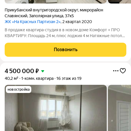
Прикубанский внутригородской округ
,
микрорайон
Славянский
,
Заполярная улица
,
37к5
ЖК «На Красных Партизан 2»
, 2 квартал 2020
В продаже квартира-студия в в новом доме Комфорт + ПРО
КВАРТИРУ: Площадь 24 м, плюс лоджия 4 м Натяжные потолки
с точечным освещением, флезилиновые обои, ламинат 33
класса, санузел полностью в керамической плитке. Ремонт
Позвонить
делали для себя. Квартира
4 500 000
₽
40,2 м²
1-комн. квартира
16 этаж из 19
новостройка