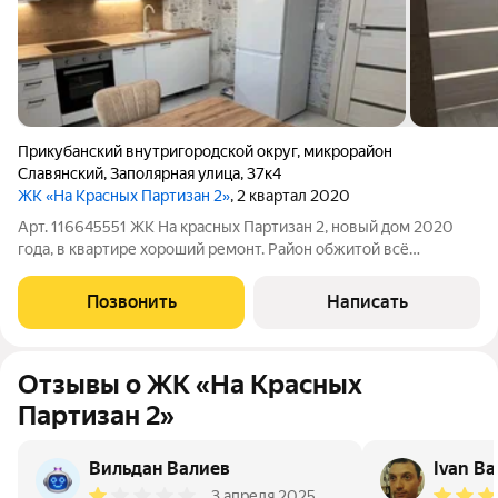
Прикубанский внутригородской округ
,
микрорайон
Славянский
,
Заполярная улица
,
37к4
ЖК «На Красных Партизан 2»
, 2 квартал 2020
Арт. 116645551 ЖК На красных Партизан 2, новый дом 2020
года, в квартире хороший ремонт. Район обжитой всё
необходимое для жизни есть в шаговой доступности, Звоните
!
Позвонить
Написать
Отзывы о ЖК «На Красных
Партизан 2»
Вильдан Валиев
Ivan Ba
3 апреля 2025