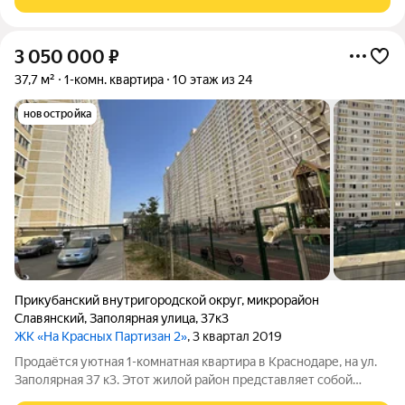
рядом с домом. Развита
3 050 000
₽
37,7 м²
1-комн. квартира
10 этаж из 24
новостройка
Прикубанский внутригородской округ
,
микрорайон
Славянский
,
Заполярная улица
,
37к3
ЖК «На Красных Партизан 2»
, 3 квартал 2019
Продаётся уютная 1-комнатная квартира в Краснодаре, на ул.
Заполярная 37 к3. Этот жилой район представляет собой
тихую улочку, окруженную зеленью, что создает особую