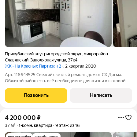
Прикубанский внутригородской округ
,
микрорайон
Славянский
,
Заполярная улица
,
37к4
ЖК «На Красных Партизан 2»
, 2 квартал 2020
Арт. 116644525 Свежий светлый ремонт, дом от СК Догма.
Обжитой район есть всё необходимое для жизни в шаговой
доступности, прогулочные аллеи, множество разной
коммерции, фитнес залы, доступность к центру города.
Позвонить
Написать
Звоните !
4 200 000
₽
37 м²
1-комн. квартира
9 этаж из 16