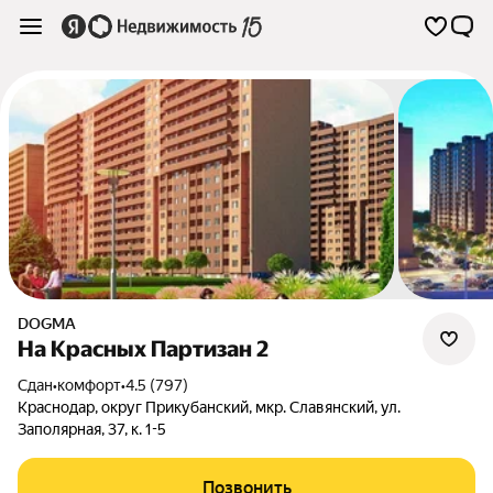
DOGMA
На Красных Партизан 2
Сдан
•
комфорт
•
4.5 (797)
Краснодар
,
округ Прикубанский
,
мкр. Славянский
,
ул.
Заполярная
,
37
,
к. 1-5
Позвонить