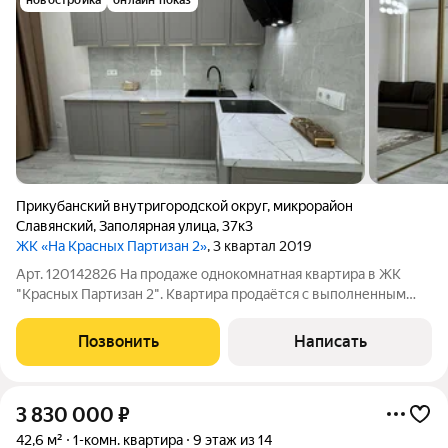
новостройка
онлайн показ
Прикубанский внутригородской округ
,
микрорайон
Славянский
,
Заполярная улица
,
37к3
ЖК «На Красных Партизан 2»
, 3 квартал 2019
Арт. 120142826 На продаже однокомнатная квартира в ЖК
"Красных Партизан 2". Квартира продаётся с выполненным
ремонтом, квартира полностью оборудована. Хороший район,
строится трамвайная ветка, рядом "Лента", также рядом
Позвонить
Написать
КубГАУ. Подробности по
3 830 000
₽
42,6 м²
1-комн. квартира
9 этаж из 14