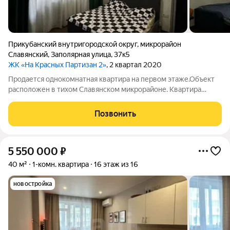
Прикубанский внутригородской округ
,
микрорайон
Славянский
,
Заполярная улица
,
37к5
ЖК «На Красных Партизан 2»
, 2 квартал 2020
Продается однокомнатная квартира на первом этаже.Объект
расположен в тихом Славянском микрорайоне. Квартира
полностью готова к проживанию: выполнен современный
ремонт, установлена функциональная мебель и вся
Позвонить
необходимая техника. Удобная планировка с
5 550 000
₽
40 м²
1-комн. квартира
16 этаж из 16
новостройка