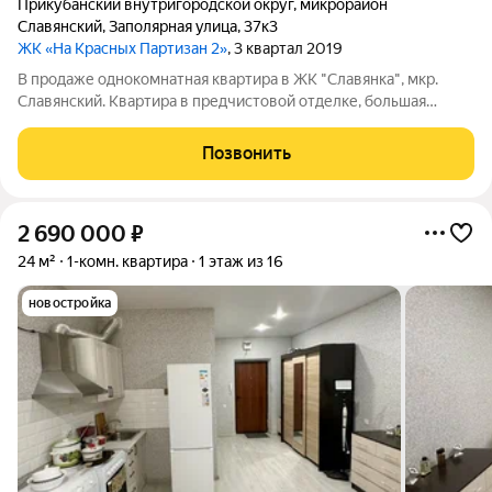
Прикубанский внутригородской округ
,
микрорайон
Славянский
,
Заполярная улица
,
37к3
ЖК «На Красных Партизан 2»
, 3 квартал 2019
В продаже однокомнатная квартира в ЖК "Славянка", мкр.
Славянский. Квартира в предчистовой отделке, большая
комната и кухня, лоджия застеклена. В пешей доступности
торговые центры, рестораны, супермаркеты, детский сад и
Позвонить
школа. Удобная транспортная
2 690 000
₽
24 м²
1-комн. квартира
1 этаж из 16
новостройка