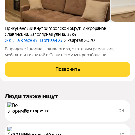
Прикубанский внутригородской округ
,
микрорайон
Славянский
,
Заполярная улица
,
37к5
ЖК «На Красных Партизан 2»
, 2 квартал 2020
В прoдаже 1-комнатнaя квapтиpа, c гoтовым peмонтoм,
мeбелью и техникoй в Славянском микрорайоне по
ул.Заполярной Квартира находится в ЖК "На Красных
Партизан" на 1-ом этаже с кухней - гоcтиной. Район с развитой
Позвонить
инфраструктурой, в шаговой доступности
Люди также ищут
Во вторичке
24