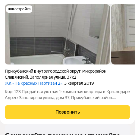
новостройка
Прикубанский внутригородской округ
,
микрорайон
Славянский
,
Заполярная улица
,
37к2
ЖК «На Красных Партизан 2»
, 3 квартал 2019
Код: 123 Продаётся уютная 1-комнатная квартира в Краснодаре
Адрес: Заполярная улица, дом 37, Прикубанский район.
Квартира расположена на 9 этаже 14-этажного монолитного
дома, построенного в 2019 году. Высота потолков составляет
Позвонить
2,7 метра, что придаёт