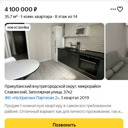
4 100 000
₽
35,7 м²
1-комн. квартира
8 этаж из 14
новостройка
Прикубанский внутригородской округ
,
микрорайон
Славянский
,
Заполярная улица
,
37к2
ЖК «На Красных Партизан 2»
, 3 квартал 2019
Продам 1-кoмнатную квaртиру в самом востребованном
районе. Отличный вариант как для личного проживания, так и
для сдачи - в квартире современный ремонт, мебель и техника.
Останется только перевезти вещи - Остановка транспорта
Позвонить