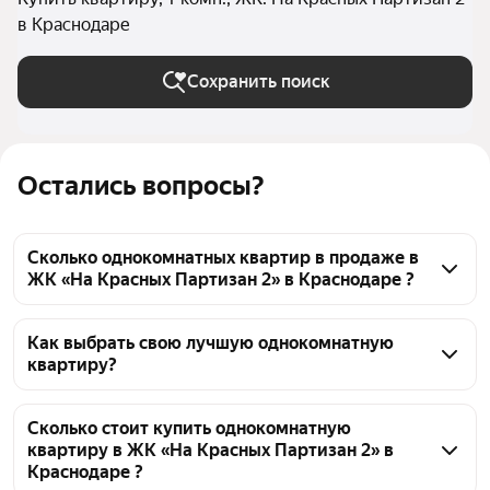
в Краснодаре
Сохранить поиск
Остались вопросы?
Сколько однокомнатных квартир в продаже в
ЖК «На Красных Партизан 2» в Краснодаре ?
На Яндекс Недвижимости в продаже в ЖК «На 
Красных Партизан 2» в Краснодаре 24 
Как выбрать свою лучшую однокомнатную
квартиру?
однокомнатных квартиры, из них 24 объявления от 
агентств
Чтобы купить 1-комнатную квартиру в ЖК «На 
Красных Партизан 2», воспользуйтесь тепловой 
Сколько стоит купить однокомнатную
квартиру в ЖК «На Красных Партизан 2» в
картой для оценки инфраструктуры и 
Краснодаре ?
транспортной доступности в выбранном районе в 