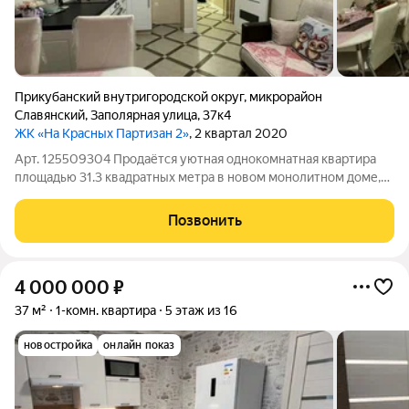
Прикубанский внутригородской округ
,
микрорайон
Славянский
,
Заполярная улица
,
37к4
ЖК «На Красных Партизан 2»
, 2 квартал 2020
Арт. 125509304 Продаётся уютная однокомнатная квартира
площадью 31.3 квадратных метра в новом монолитном доме,
расположенном в живописном районе Прикубанского
внутригородского округа, микрорайоне Славянском, на улице
Позвонить
Заполярной. Дом построен в 2020
4 000 000
₽
37 м²
1-комн. квартира
5 этаж из 16
новостройка
онлайн показ