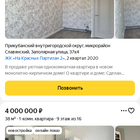
Прикубанский внутригородской округ
,
микрорайон
Славянский
,
Заполярная улица
,
37к4
ЖК «На Красных Партизан 2»
, 2 квартал 2020
В продаже уютная однокомнатная квартира в новом
монолитно-кирпичном доме! О квартире и доме: Сделан
свежий современный ремонт, использованы качественные
строительные материалы, отличная шумоизоляция. Удобная
Позвонить
планировка - просторная кухня-гостиная 18
4 000 000
₽
38 м²
1-комн. квартира
9 этаж из 16
новостройка
онлайн показ