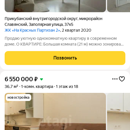
Прикубанский внутригородской округ
,
микрорайон
Славянский
,
Заполярная улица
,
37к5
ЖК «На Красных Партизан 2»
, 2 квартал 2020
Продаю уютную однокомнатную квартиру в современном
доме. О КВАРТИРЕ: Большая комната (21 м) можно зонировать
или разделить на две функциональные зоны. Состояние:
Частичный ремонт уже выполнен (ламинат, натяжные
Позвонить
потолки, обои в комнате и коридоре).
6 550 000
₽
36,7 м²
1-комн. квартира
1 этаж из 18
новостройка