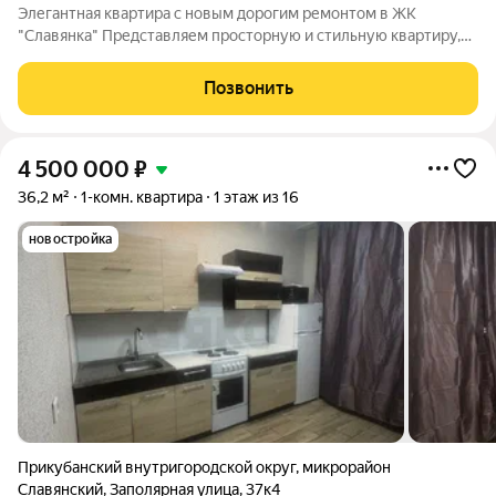
Элегантная квартира с новым дорогим ремонтом в ЖК
"Славянка" Представляем просторную и стильную квартиру,
выполненную с использованием качественных материалов и
продуманными деталями. Вся отделка выполнена по
Позвонить
современным стандартам, создавая уютную и
4 500 000
₽
36,2 м²
1-комн. квартира
1 этаж из 16
новостройка
Прикубанский внутригородской округ
,
микрорайон
Славянский
,
Заполярная улица
,
37к4