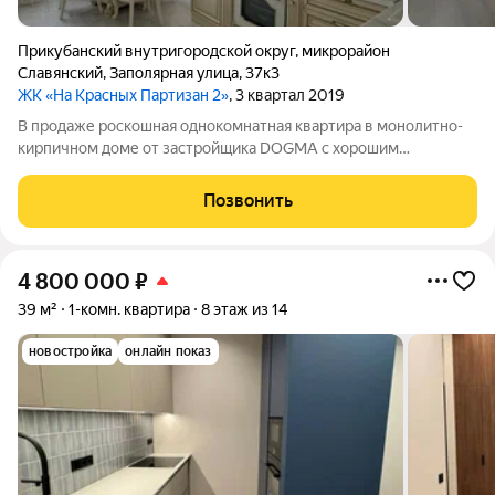
Прикубанский внутригородской округ
,
микрорайон
Славянский
,
Заполярная улица
,
37к3
ЖК «На Красных Партизан 2»
, 3 квартал 2019
В продаже роскошная однокомнатная квартира в монолитно-
кирпичном доме от застройщика DOGMA с хорошим
ремонтом! Покупка БЕЗ комиссионного вознаграждения
агентству! О квартире и доме: Сделан свежий современный
Позвонить
ремонт, использованы качественные
4 800 000
₽
39 м²
1-комн. квартира
8 этаж из 14
новостройка
онлайн показ