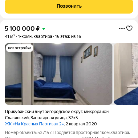
атмосферу комфорта и уюта. Рядом расположены все
Позвонить
необходимые объекты
5 100 000
₽
41 м²
1-комн. квартира
15 этаж из 16
новостройка
Прикубанский внутригородской округ
,
микрорайон
Славянский
,
Заполярная улица
,
37к5
ЖК «На Красных Партизан 2»
, 2 квартал 2020
Номер объекта: 537157. Продаётся просторная 1ком.квартира.