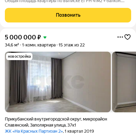
Общая площадь квартиры по выписке ЕГРН 41м2 + балкон.
Кухня-гостиная 18,7м2, спальная комната 14м2 и большая
ванная комната 4,9м2. В квартире достойный ремонт, мебель и
Позвонить
техника. Всё в
5 000 000
₽
34,6 м²
1-комн. квартира
15 этаж из 22
новостройка
Прикубанский внутригородской округ
,
микрорайон
Славянский
,
Заполярная улица
,
37к1
ЖК «На Красных Партизан 2»
, 1 квартал 2019