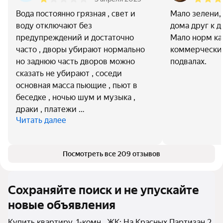
Вода постоянно грязная , свет и
Мало зелени, 
воду отключают без
дома друг к д
предупреждений и достаточно
Мало норм ка
часто , дворы убирают нормально
коммерчески
но заднюю часть дворов можно
подвалах.
сказать не убирают , соседи
основная масса пьющие , пьют в
беседке , ночью шум и музыка ,
драки , платежи …
Читать далее
Посмотреть все 209 отзывов
Сохраняйте поиск и не упускайте
новые объявления
Купить квартиру, 1-комн., ЖК: На Красных Партизан 2