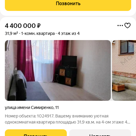
прошли трёхэтапную проверку безопасности и застрахованы
Позвонить
от юридических рисков. О
4 400 000
₽
31,9 м²
1-комн. квартира
4 этаж из 4
улица имени Симиренко
,
11
Номер объекта: 1024917. Вашему вниманию уютная
однокомнатная квартира площадью 31,9 кв.м. на 4-ом этаже 4-х
этажного дома в центре Фестивального микрорайона.
Материал стен кирпич, дом построен очень качественно с