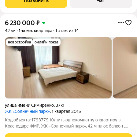
Позвонить
Чат
живописном районе Краснодара микрорайоне
6 230 000
₽
42 м²
1-комн. квартира
1 этаж из 14
новостройка
онлайн показ
улица имени Симиренко
,
37к1
ЖК «Солнечный парк»
, 1 квартал 2015
Код объекта: 1793779. Купить однокомнатную квартиру в
Краснодаре ФМР, ЖК «Солнечный парк», 42 м плюс балкон ,
ремонт, гардеробная, балкон! ЗВОНИТЕ! Все наши объекты