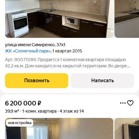
улица имени Симиренко
,
37к1
ЖК «Солнечный парк»
, 1 квартал 2015
Арт. 90071084. Продается 1 комнатная квартира площадью
42,2 кв.м. Дом находится на закрытой территории. Во дворе
дома есть все необходимое, детские площадки, ПВЗ, Фикс
прайс и Пятерочка. Прекрасный вариант для получения
Позвонить
Написать
пассивного дохода. В данный
6 200 000
₽
39,9 м²
1-комн. квартира
4 этаж из 14
новостройка