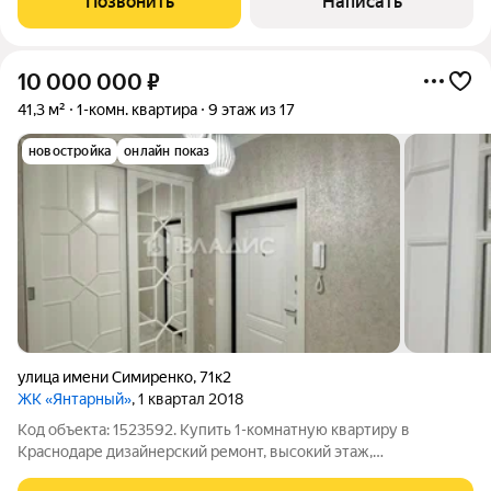
Позвонить
Написать
запасом по прочности. Толстые
10 000 000
₽
41,3 м²
1-комн. квартира
9 этаж из 17
новостройка
онлайн показ
улица имени Симиренко
,
71к2
ЖК «Янтарный»
, 1 квартал 2018
Код объекта: 1523592. Купить 1-комнатную квартиру в
Краснодаре дизайнерский ремонт, высокий этаж,
современный дом! ЗВОНИТЕ! Все наши объекты прошли