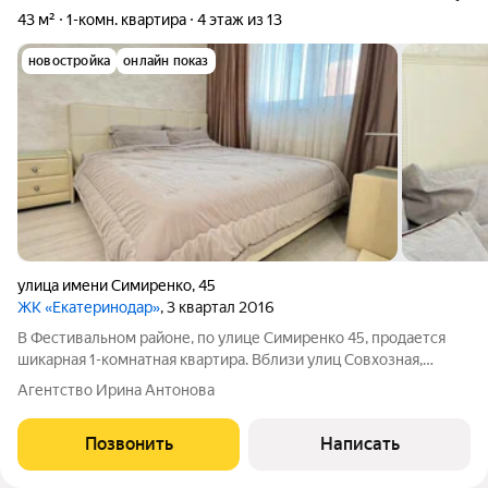
43 м²
1-комн. квартира
4 этаж из 13
новостройка
онлайн показ
улица имени Симиренко
,
45
ЖК «Екатеринодар»
, 3 квартал 2016
В Фестивальном районе, по улице Симиренко 45, продается
шикарная 1-комнатная квартира. Вблизи улиц Совхозная,
Круговая, Тургенева отличное место для комфортной жизни
Агентство Ирина Антонова
Преимущества квартиры: Площадь: 43 м Планировка:
изолированная, функциональная
Позвонить
Написать