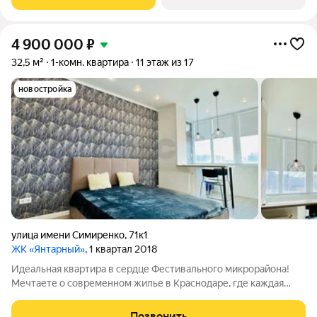
территорией. Кухня оснащена всем
4 900 000
₽
32,5 м²
1-комн. квартира
11 этаж из 17
новостройка
улица имени Симиренко
,
71к1
ЖК «Янтарный»
, 1 квартал 2018
Идеальная квартира в сердце Фестивального микрорайона!
Мечтаете о современном жилье в Краснодаре, где каждая
деталь продумана до мелочей? Ваш поиск завершен!
Просторная студия, расположена на одиннадцатом этаже
Позвонить