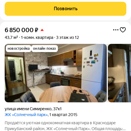
дизайнерским ремонтом в кирпичном доме 2018 года
постройки. В квартире в феврале были полностью
Позвонить
перекрашены стены дорогой краской, поменяны
6 850 000
₽
43,7 м²
1-комн. квартира
3 этаж из 12
новостройка
онлайн показ
улица имени Симиренко
,
37к1
ЖК «Солнечный парк»
, 1 квартал 2015
Продаётся уютная однокомнатная квартира в Краснодаре
Прикубанский район, ЖК «Солнечный Парк». Общая площадь: