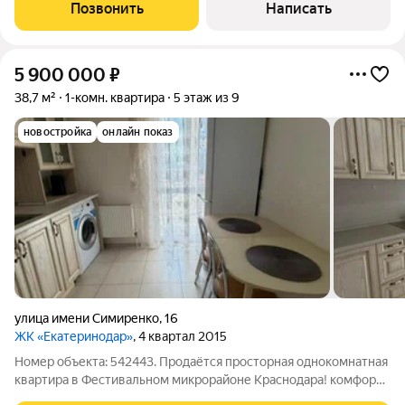
кв.м без учета балкона. Планировка: изолированная,
Позвонить
Написать
функциональная идеальна
5 900 000
₽
38,7 м²
1-комн. квартира
5 этаж из 9
новостройка
онлайн показ
улица имени Симиренко
,
16
ЖК «Екатеринодар»
, 4 квартал 2015
Номер объекта: 542443. Продаётся просторная однокомнатная
квартира в Фестивальном микрорайоне Краснодара! комфорт
и стиль в современном доме! Идеальный вариант для тех, кто