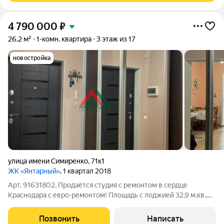
4 790 000
₽
26,2 м²
1-комн. квартира
3 этаж из 17
новостройка
улица имени Симиренко
,
71к1
ЖК «Янтарный»
, 1 квартал 2018
Арт. 91631802. Продаётся студия с ремонтом в сердце
Краснодара с евро-ремонтом! Площадь с лоджией 32,9 м.кв.,
дом монолитно-кирпичный 2018 года постройки, с
пасажирским и грузовым лифтами, консьержем и закрытой
Позвонить
Написать