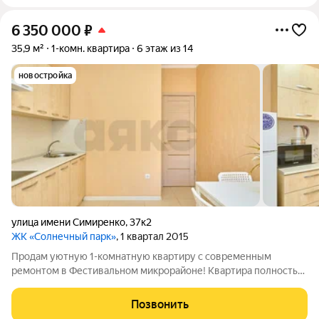
6 350 000
₽
35,9 м²
1-комн. квартира
6 этаж из 14
новостройка
улица имени Симиренко
,
37к2
ЖК «Солнечный парк»
, 1 квартал 2015
Продам уютную 1-комнатную квартиру с современным
ремонтом в Фестивальном микрорайоне! Квартира полностью
готова к проживанию - заезжай и живи. Внутри: Светлый,
современный ремонт Полностью меблирована Вся техника
Позвонить
остаётся (холодильник, стиральная