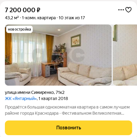
7 200 000
₽
43,2 м²
1-комн. квартира
10 этаж из 17
новостройка
улица имени Симиренко
,
71к2
ЖК «Янтарный»
, 1 квартал 2018
Продаётся большая однокомнатная квартира в самом лучшем
районе города Краснодара - Фестивальном Великолепная
планировка: кухня 12,5 м2, комната 20,8 м2, балкон 4.9 м2.
Сделан современный ремонт в приятных, тёплых, светлых
Позвонить
тонах Территория комплекса