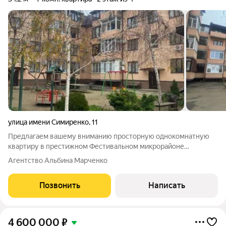
улица имени Симиренко
,
11
Предлагаем вашему вниманию просторную однокомнатную
квартиру в престижном Фестивальном микрорайоне
Краснодара, расположенную в добротном кирпичном доме с
Агентство Альбина Марченко
закрытой охраняемой территорией. Отличительной
особенностью является черновая отделка,
Позвонить
Написать
4 600 000
₽