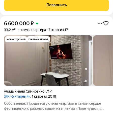
хочет жить в развитом районе с удобной инфраструктурой и в
Позвонить
доме из
6 600 000
₽
33,2 м²
1-комн. квартира
7 этаж из 17
новостройка
онлайн показ
улица имени Симиренко
,
71к1
ЖК «Янтарный»
, 1 квартал 2018
Собственник. Продается уютная квартира, в самом сердце
фестивального района с видом на элитный «Поле чудес», с