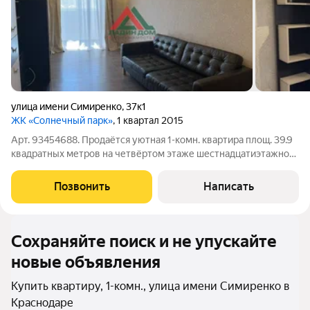
улица имени Симиренко
,
37к1
ЖК «Солнечный парк»
, 1 квартал 2015
Арт. 93454688. Продаётся уютная 1-комн. квартира площ. 39.9
квадратных метров на четвёртом этаже шестнадцатиэтажного
кирп. дома, расположенного по адресу: город Краснодар,
микрорайон Фестивальный, улицa Симиренко, дом 37 к1. Дом
Позвонить
Написать
построен в 2014 году
Сохраняйте поиск и не упускайте
новые объявления
Купить квартиру, 1-комн., улица имени Симиренко в
Краснодаре