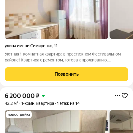
улица имени Симиренко
,
11
Уютная 1-комнатная квартира в престижном Фестивальном
районе! Квартира с ремонтом, готова к проживанию.
Продуманная классическая планировка: удобная кухня,
комната правильной формы с выходом на застекленный
Позвонить
балкон. Дом расположен на закрытой
6 200 000
₽
42,2 м²
1-комн. квартира
1 этаж из 14
новостройка