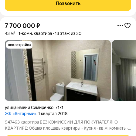
трёхэтапную проверку безопасности и застрахованы от
Позвонить
юридических рисков. О КВАРТИРЕ: - Общая
7 700 000
₽
43 м²
1-комн. квартира
13 этаж из 20
новостройка
улица имени Симиренко
,
71к1
ЖК «Янтарный»
, 1 квартал 2018
947463 квартира БЕЗ КОМИССИИ ДЛЯ ПОКУПАТЕЛЯ! О
КВАРТИРЕ: Общая площадь квартиры - Кухня - кв.м, комнаты-
кв.м. и кв.м. Этаж из . Очень комфортный этаж для