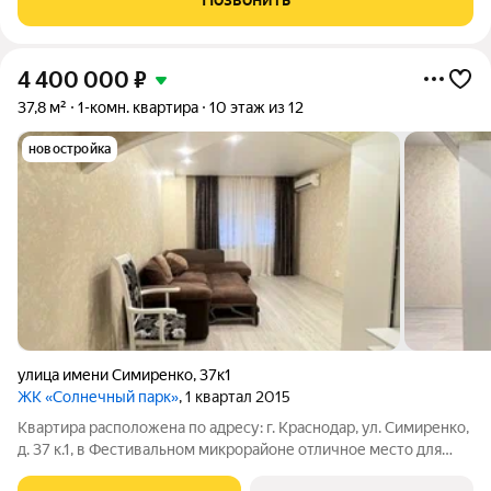
монолитно-кирпичного дома, с закрытой
4 400 000
₽
37,8 м²
1-комн. квартира
10 этаж из 12
новостройка
улица имени Симиренко
,
37к1
ЖК «Солнечный парк»
, 1 квартал 2015
Квартира расположена по адресу: г. Краснодар, ул. Симиренко,
д. 37 к.1, в Фестивальном микрорайоне отличное место для
комфортной жизни Преимущества квартиры: Площадь: 37,8