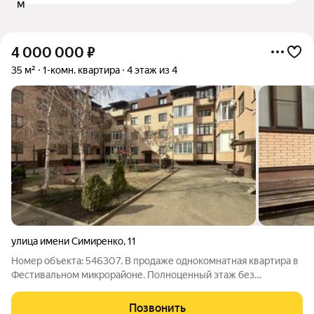
4 000 000
₽
35 м²
1-комн. квартира
4 этаж из 4
улица имени Симиренко
,
11
Номер объекта: 546307. В продаже однокомнатная квартира в
Фестивальном микрорайоне. Полноценный этаж без
скошенных потолков. Статус помещения - жилое. В квартире
хорошая планировка(с местом под гардероб в прихожей).
Позвонить