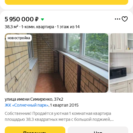
Ремонт делать не нужно. Можно
5 950 000
₽
38,3 м²
1-комн. квартира
1 этаж из 14
новостройка
улица имени Симиренко
,
37к2
ЖК «Солнечный парк»
, 1 квартал 2015
Собственник! Продаётся уютная 1 комнатная квартира
площадью 38.3 квадратных метра с большой лоджией,
расположенная на первом этаже двенадцатиэтажного
кирпичного дома, построенного в 2015 году. Дом находится в