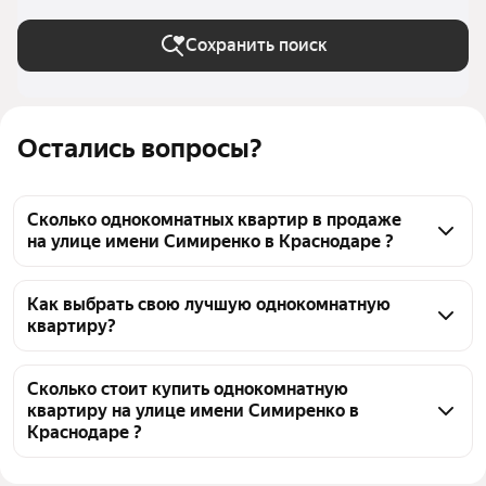
Сохранить поиск
Остались вопросы?
Сколько однокомнатных квартир в продаже
на улице имени Симиренко в Краснодаре ?
На Яндекс Недвижимости в продаже на улице 
имени Симиренко в Краснодаре 38 однокомнатных 
Как выбрать свою лучшую однокомнатную
квартиру?
квартир, из них 2 объявления от собственников, 36 
объявлений от агентств
Чтобы купить 1-комнатную квартиру на улице 
имени Симиренко, воспользуйтесь тепловой 
Сколько стоит купить однокомнатную
квартиру на улице имени Симиренко в
картой для оценки инфраструктуры и 
Краснодаре ?
транспортной доступности в выбранном районе на 
улице имени Симиренко в Краснодаре
Цена за 
78 947 — 242 131 ₽