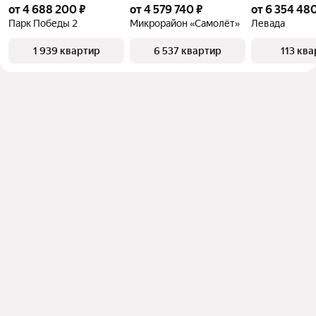
от 4 688 200 ₽
от 4 579 740 ₽
от 6 354 480
Парк Победы 2
Микрорайон «Самолёт»
Левада
1 939 квартир
6 537 квартир
113 кв