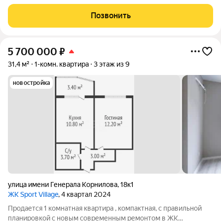
характеристики. Комфортный первый этаж монолитно/
кирпичного дома. Площадь квартира 34,5 м2. Удобная
Позвонить
планировка: прихожая 4,2 м2, совмещенный
5 700 000
₽
31,4 м²
1-комн. квартира
3 этаж из 9
новостройка
улица имени Генерала Корнилова
,
18к1
ЖК Sport Village
, 4 квартал 2024
Продается 1 комнатная квартира , компактная, с правильной
планировкой с новым современным ремонтом в ЖК