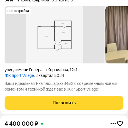
34 м²
1-комн. квартира
9 этаж из 9
новостройка
улица имени Генерала Корнилова
,
12к1
ЖК Sport Village
, 2 квартал 2024
Ваша идеальная 1-ка площадью 34м2 с современным новым
ремонтом и техникой ждет вас в ЖК "Sport Village"!
Просыпаться в тишине, среди зелени это реальность: в
комплексе «двор-сад», полностью свободный от машин.
Позвонить
Наслаждайтесь тишиной, зеленью и
4 400 000
₽