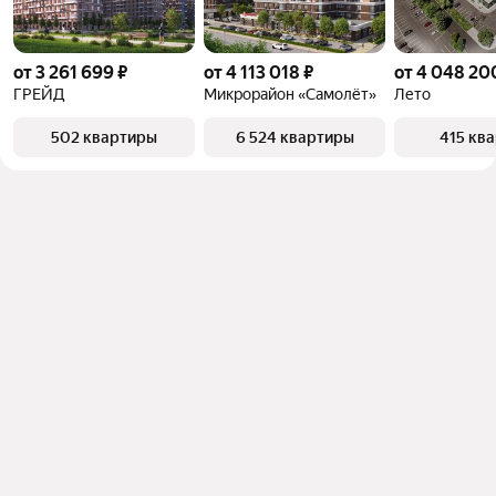
от 3 261 699 ₽
от 4 113 018 ₽
от 4 048 20
ГРЕЙД
Микрорайон «Самолёт»
Лето
502 квартиры
6 524 квартиры
415 кв