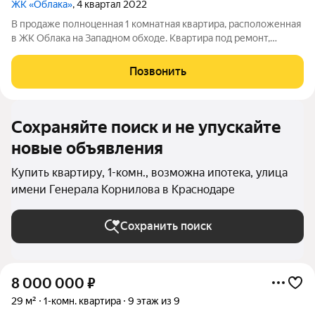
ЖК «Облака»
, 4 квартал 2022
В продаже полноценная 1 комнатная квартира, расположенная
в ЖК Облака на Западном обходе. Квартира под ремонт,
сделана предчистовая отделка, стяжка пола, разводка
электрики. Развитая инфраструктура: остановки
Позвонить
общественного транспорта, школы, детские
Сохраняйте поиск и не упускайте
новые объявления
Купить квартиру, 1-комн., возможна ипотека, улица
имени Генерала Корнилова в Краснодаре
Сохранить поиск
8 000 000
₽
29 м²
1-комн. квартира
9 этаж из 9