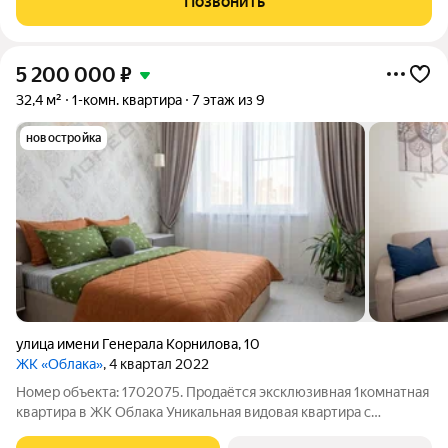
Позвонить
Готовься к новоселью уже
5 200 000
₽
32,4 м²
1-комн. квартира
7 этаж из 9
новостройка
улица имени Генерала Корнилова
,
10
ЖК «Облака»
, 4 квартал 2022
Номер объекта: 1702075. Продаётся эксклюзивная 1комнатная
квартира в ЖК Облака Уникальная видовая квартира с
продуманной планировкой, современным дизайнерским