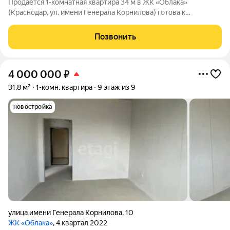
Продаётся 1-комнатная квартира 34 м в ЖК «Облака»
(Краснодар, ул. имени Генерала Корнилова) готова к
комфортной жизни или выгодной инвестиции. Просторная
изолированная комната около 15 м, кухня примерно 10 м,
Позвонить
прихожая с нишей под гардероб. Высота
4 000 000
₽
31,8 м²
1-комн. квартира
9 этаж из 9
новостройка
улица имени Генерала Корнилова
,
10
ЖК «Облака»
, 4 квартал 2022