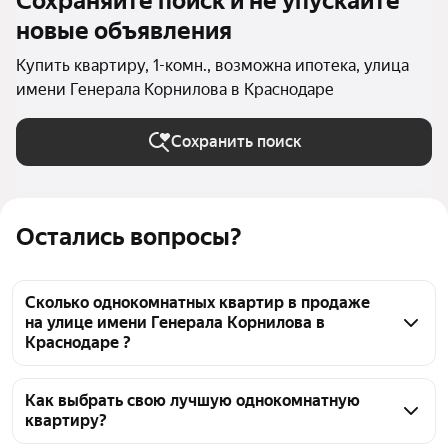
Сохраняйте поиск и не упускайте
новые объявления
Купить квартиру, 1-комн., возможна ипотека, улица
имени Генерала Корнилова в Краснодаре
Сохранить поиск
Остались вопросы?
Сколько однокомнатных квартир в продаже
на улице имени Генерала Корнилова в
Краснодаре ?
На Яндекс Недвижимости в продаже на улице 
имени Генерала Корнилова в Краснодаре 30 
Как выбрать свою лучшую однокомнатную
квартиру?
однокомнатных квартир, из них 30 объявлений от 