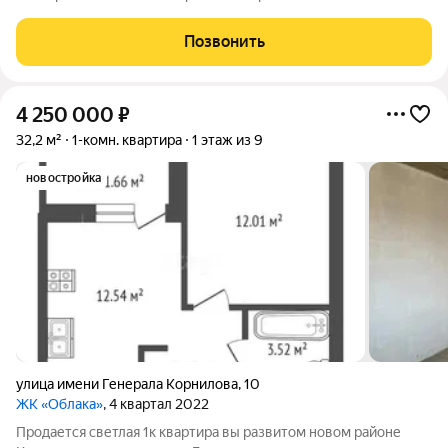
Спортивная деревня в одном из самых лучших комплексах
Краснодара. Ремонт сделан в теплых однотонных тонах в
Позвонить
современном стиле. Ванная комната и
4 250 000
₽
32,2 м²
1-комн. квартира
1 этаж из 9
новостройка
улица имени Генерала Корнилова
,
10
ЖК «Облака»
, 4 квартал 2022
Продается светлая 1к квартира вы развитом новом районе