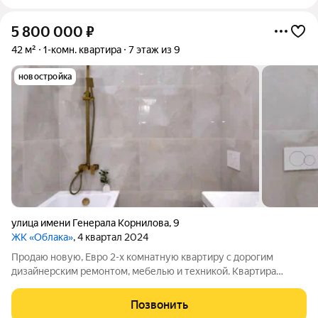
5 800 000
₽
42 м²
1-комн. квартира
7 этаж из 9
новостройка
улица имени Генерала Корнилова
,
9
ЖК «Облака»
, 4 квартал 2024
Продаю новую, Евро 2-х комнатную квартиру с дорогим
дизайнерским ремонтом, мебелью и техникой. Квартира
находится в одном из лучших и перспективных микрорайонов
города, в ЖК "Облака". Очень комфортный для проживания
Позвонить
микрорайон, вся инфраструктура