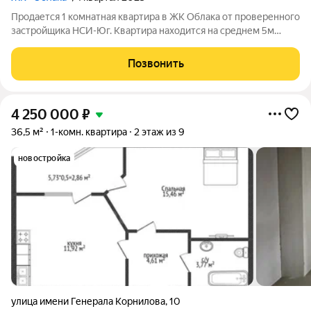
Продается 1 комнатная квартира в ЖК Облака от проверенного
застройщика НСИ-Юг. Квартира находится на среднем 5м
этаже . Квартира максимально тихая и приватная, в подъезде
всего 33 квартиры, на этаже только 4 квартиры с отдельным
Позвонить
тамбуром на 2
4 250 000
₽
36,5 м²
1-комн. квартира
2 этаж из 9
новостройка
улица имени Генерала Корнилова
,
10