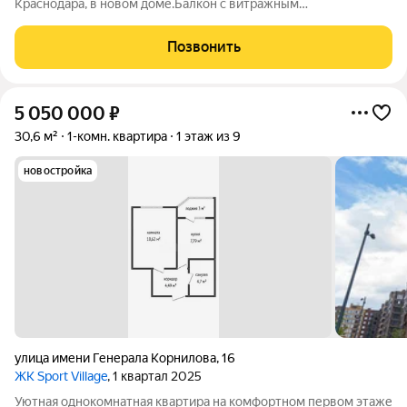
Краснодара, в новом доме.Балкон с витражным
остеклением.Отделка предчистовая,что позволит вам
осуществить все фантазии касательно ремонта.
Позвонить
Обременений,долей нет. ЖК Облака - это проект класса
5 050 000
₽
30,6 м²
1-комн. квартира
1 этаж из 9
новостройка
улица имени Генерала Корнилова
,
16
ЖК Sport Village
, 1 квартал 2025
Уютная однокомнатная квартира на комфортном первом этаже