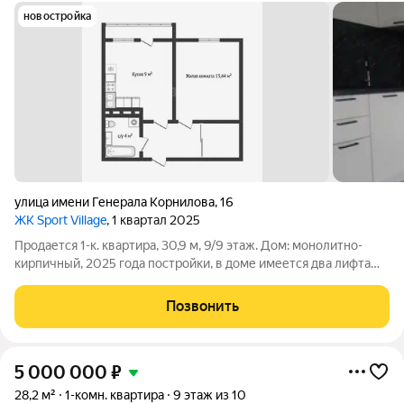
новостройка
улица имени Генерала Корнилова
,
16
ЖК Sport Village
, 1 квартал 2025
Продается 1-к. квартира, 30,9 м, 9/9 этаж. Дом: монолитно-
кирпичный, 2025 года постройки, в доме имеется два лифта
пассажирский и грузовой. На окнах система защиты от детей.
Специальные замки не позволяют маленьким детям открывать
Позвонить
окна
5 000 000
₽
28,2 м²
1-комн. квартира
9 этаж из 10