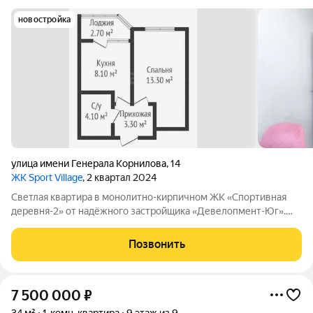
новостройка
улица имени Генерала Корнилова
,
14
ЖК Sport Village
, 2 квартал 2024
Светлая квартира в монолитно-кирпичном ЖК «Спортивная
деревня-2» от надёжного застройщика «Девелопмент-Юг».
Внутри сделан современный ремонт, при продаже остаётся
кухонный гарнитур с варочной панелью. Из окон открываются
Позвонить
красивые виды, а в доме
7 500 000
₽