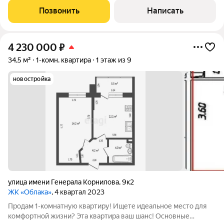
в шаговой доступности: магазины Пятерочка,Магнит и все что
Позвонить
Написать
необходимо для комфортной
4 230 000
₽
34,5 м²
1-комн. квартира
1 этаж из 9
новостройка
улица имени Генерала Корнилова
,
9к2
ЖК «Облака»
, 4 квартал 2023
Продам 1-комнатную квартиру! Ищете идеальное место для
комфортной жизни? Эта квартира ваш шанс! Основные