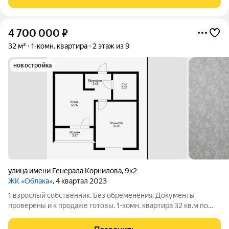
пеpвый дeтcкий сад пpямо
4 700 000
₽
32 м²
1-комн. квартира
2 этаж из 9
новостройка
улица имени Генерала Корнилова
,
9к2
ЖК «Облака»
, 4 квартал 2023
1 взрослый собственник. Без обременения. Документы
проверены и к продаже готовы. 1-комн. квартира 32 кв.м по
ЕГРН в уютном ЖК "Облака" (Западный Обход) от НСИ-ЮГ!
Ремонт не от застройщика. Почему это твой идеальный выбор: