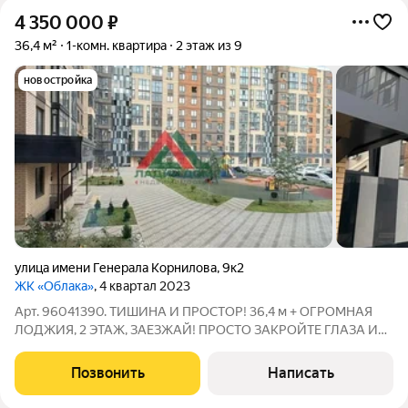
4 350 000
₽
36,4 м²
1-комн. квартира
2 этаж из 9
новостройка
улица имени Генерала Корнилова
,
9к2
ЖК «Облака»
, 4 квартал 2023
Арт. 96041390. ТИШИНА И ПРОСТОР! 36,4 м + ОГРОМНАЯ
ЛОДЖИЯ, 2 ЭТАЖ, ЗАЕЗЖАЙ! ПРОСТО ЗАКРОЙТЕ ГЛАЗА И
ПРЕДСТАВЬТЕ... Утро в тихом дворе, птицы поют, соседей не
слышно. Вы выходите на огромную застеклённую лоджию с
Позвонить
Написать
чашкой кофе и понимаете: это ОНО.