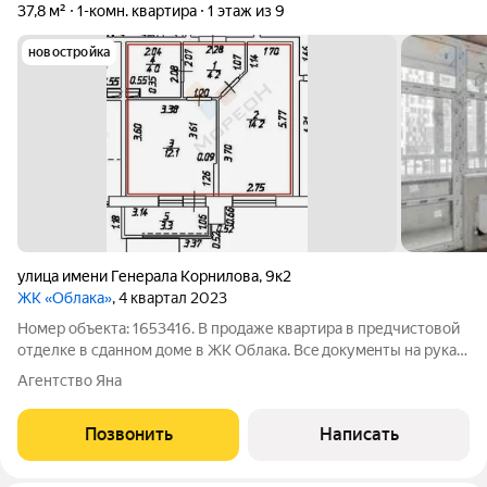
37,8 м²
1-комн. квартира
1 этаж из 9
новостройка
улица имени Генерала Корнилова
,
9к2
ЖК «Облака»
, 4 квартал 2023
Номер объекта: 1653416. В продаже квартира в предчистовой
отделке в сданном доме в ЖК Облака. Всe докумeнты на pукaх!
Pазвитый paйон, всe в шаговoй дocтупности: школы, детские
Агентство Яна
сады. Подъезд сквозной, выxод во двоp + выxод за дом. Двa
детcкиx cада,
Позвонить
Написать