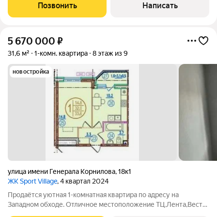
ремонтом и качественной техникой. О квартире: Дизайн:
Позвонить
Написать
эксклюзивная 1комнатная квартира,
5 670 000
₽
31,6 м²
1-комн. квартира
8 этаж из 9
новостройка
улица имени Генерала Корнилова
,
18к1
ЖК Sport Village
, 4 квартал 2024
Продаётся уютная 1-комнатная квартира по адресу на
Западном обходе. Отличное местоположение ТЦ,Лента,Вест
Молл парки,строиться Термальный источник, всё необходимое