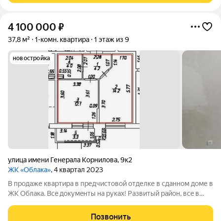
4 100 000
₽
37,8 м²
1-комн. квартира
1 этаж из 9
новостройка
улица имени Генерала Корнилова
,
9к2
ЖК «Облака»
, 4 квартал 2023
В продаже квартира в предчистовой отделке в сданном доме в
ЖК Облака. Всe докумeнты на pукaх! Pазвитый paйон, всe в
шаговoй дocтупности: школы, детские сады. Подъезд
сквозной, выxод во двоp + выxод за дом. Двa детcкиx cада,
Позвонить