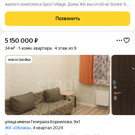
жилого комплекса Sport Village. Дома ЖК высотой не более 9
этажей, что обеспечивает оптимальный световой режим в
квартире и во дворе. Квартира площадью около 30 м с
Позвонить
просторной остекленной
5 150 000
₽
34 м²
1-комн. квартира
4 этаж из 9
новостройка
улица имени Генерала Корнилова
,
9к1
ЖК «Облака»
, 4 квартал 2024