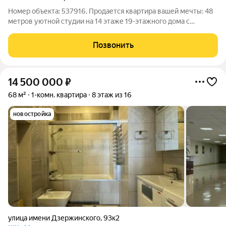
Номер объекта: 537916. Продается квартира вашей мечты: 48
метров уютной студии на 14 этаже 19-этажного дома с
уникальным дизайнерским ремонтом, готовая к
немедленному заселению. Это модный и презентабельный
Позвонить
вариант, который идеально подойдет для
14 500 000
₽
68 м²
1-комн. квартира
8 этаж из 16
новостройка
улица имени Дзержинского
,
93к2