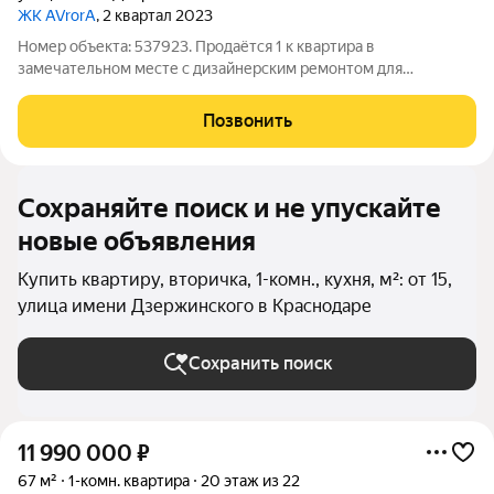
ЖК AVrorA
, 2 квартал 2023
Номер объекта: 537923. Продаётся 1 к квартира в
замечательном месте с дизайнерским ремонтом для
комфортного проживания, заезжай и живи. Вся техника есть.
Кухня оборудована полностью Техника вся встроенна.
Позвонить
Столешница керамика. Электрика продуманна до
Сохраняйте поиск и не упускайте
новые объявления
Купить квартиру, вторичка, 1-комн., кухня, м²: от 15,
улица имени Дзержинского в Краснодаре
Сохранить поиск
11 990 000
₽
67 м²
1-комн. квартира
20 этаж из 22