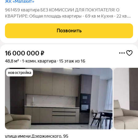
ЖК «Малахит»
961459 квартира БЕЗ КОМИССИИ ДЛЯ ПОКУПАТЕЛЯ! О
КВАРТИРЕ: Общая площадь квартиры - 69 кв м Кухня - 22 кв.м,
комнаты-30 кв.м. Этаж из . Очень комфортный этаж для
проживания. О ДОМЕ: Жилой Комплекс - , расположенный по
Позвонить
адресу: улица - Район ФМР,
16 000 000
₽
48,8 м²
1-комн. квартира
15 этаж из 16
новостройка
улица имени Дзержинского
,
95