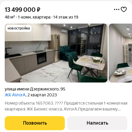
13 499 000
₽
48 м²
1-комн. квартира
14 этаж из 19
новостройка
улица имени Дзержинского
,
95
ЖК AVrorA
, 2 квартал 2023
Номер объекта: 1657063. ???? Продаётся стильная 1-комнатная
квартира в ЖK Бизнеc-клаccа, AVrorА.Предлагаем вашему
вниманию прекрасный вариант для приобретения. Просторная
1-комнатная квартира площадью 44,5 кв. м расположена на 14
Позвонить
Написать
этаже 19-этажного