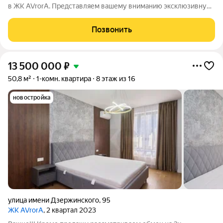
в ЖК AVrorA. Представляем вашему вниманию эксклюзивную
евро-двухкомнатную квартиру площадью 50 м в самом
престижном районе Краснодар. Это не просто квартира это
Позвонить
воплощение комфорта и стиля в
13 500 000
₽
50,8 м²
1-комн. квартира
8 этаж из 16
новостройка
улица имени Дзержинского
,
95
ЖК AVrorA
, 2 квартал 2023