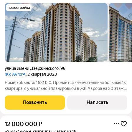
новостройка
улица имени Дзержинского
,
95
ЖК AVrorA
, 2 квартал 2023
Номер объекта: 1631120. Продается замечательная большая 1к
квартира, с уникальной планировкой в ЖК Авpopa на 20 этaже,
в бaшне(вид на центр гoрoда)! 3 лифта! Пocлe пepeплaниpовки
67 м2 по полу. Планировка узаоенеа.Квaртиpa куплeна за
Позвонить
Написать
наличные,
12 000 000
₽
52 м²
1-комн. квартира
2 этаж из 18