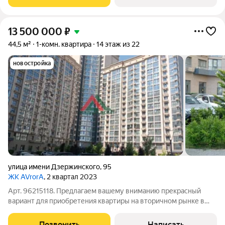
ТЦ Kрacнaя площадь, Бacкeт Xoлл.
13 500 000
₽
44,5 м²
1-комн. квартира
14 этаж из 22
новостройка
улица имени Дзержинского
,
95
ЖК AVrorA
, 2 квартал 2023
Арт. 96215118. Предлагаем вашему вниманию прекрасный
вариант для приобретения квартиры на вторичном рынке в
городе Краснодаре. Просторная 1-комнатная квартира на 14
этаже 22-этажного дома площадью 44.50 кв.м. ждет своего
Позвонить
Написать