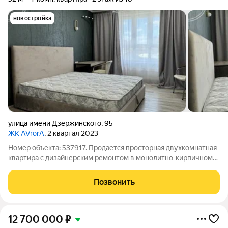
новостройка
улица имени Дзержинского
,
95
ЖК AVrorA
, 2 квартал 2023
Номер объекта: 537917. Продается просторная двухкомнатная
квартира с дизайнерским ремонтом в монолитно-кирпичном
доме 2024 года постройки. Высокие потолки 2.85 метра
создают ощущение простора. Из окон открывается вид на
Позвонить
улицу. Кухня площадью 19 м
12 700 000
₽