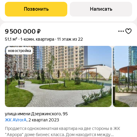
Дзержинского. Квартира около 43 м2, по типу евродвушки, со
свежим дизайнерским ремонтом, мебелью, бытовой техникой.
Позвонить
Написать
В квартире никто не жил!
9 500 000
₽
51,1 м²
1-комн. квартира
11 этаж из 22
новостройка
улица имени Дзержинского
,
95
ЖК AVrorA
, 2 квартал 2023
Продается однокомнатная квартира на две стороны в ЖК
"Аврора" доме бизнес класса. Дом находится между