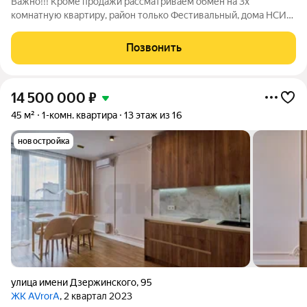
Важно!!! Кроме продажи рассматриваем обмен на 3х
комнатную квартиру, район только Фестивальный, дома НСИ-
Юг и аналоги. Продается просторная однокомнатная квартира
в жилого комплекса "Аврора". Площадь квартиры составляет
Позвонить
51 кв. метр и каждый элемент
14 500 000
₽
45 м²
1-комн. квартира
13 этаж из 16
новостройка
улица имени Дзержинского
,
95
ЖК AVrorA
, 2 квартал 2023