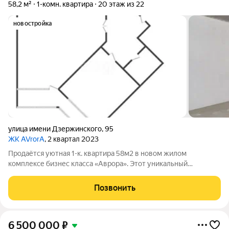
58,2 м²
1-комн. квартира
20 этаж из 22
новостройка
улица имени Дзержинского
,
95
ЖК AVrorA
, 2 квартал 2023
Продаётся уютная 1-к. квартира 58м2 в новом жилом
комплексе бизнес класса «Аврора». Этот уникальный
комплекс является самой высокой точкой Краснодара,
обеспечивая удобное расположение вблизи улицы Красной и
Позвонить
исторического центра города. Квартира
6 500 000
₽