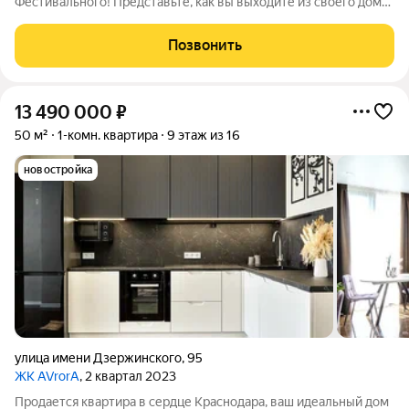
Фестивального! Представьте, как вы выходите из своего дома,
где за закрытым, безопасным двором начинается ваша личная
территория комфорта. Это место, где утренний кофе на
Позвонить
собственной кухне с
13 490 000
₽
50 м²
1-комн. квартира
9 этаж из 16
новостройка
улица имени Дзержинского
,
95
ЖК AVrorA
, 2 квартал 2023
Продается квартира в сердце Краснодара, ваш идеальный дом