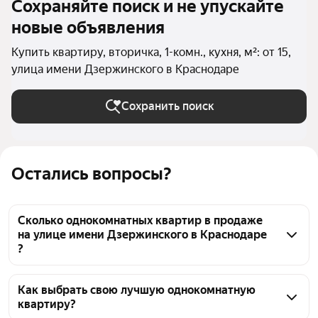
Сохраняйте поиск и не упускайте
новые объявления
Купить квартиру, вторичка, 1-комн., кухня, м²: от 15,
улица имени Дзержинского в Краснодаре
Сохранить поиск
Остались вопросы?
Сколько однокомнатных квартир в продаже
на улице имени Дзержинского в Краснодаре
?
На Яндекс Недвижимости в продаже на улице 
имени Дзержинского в Краснодаре 40 
Как выбрать свою лучшую однокомнатную
квартиру?
однокомнатных квартир, из них 1 объявление от 