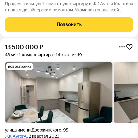
Продам стильную 1-комнатную квартиру в ЖК Avrora Квартира
с новым дизайнерским ремонтом. Укомплектована всей
мебелью и техникой. Планировка квартиры с большой кухней-
гостиной и панорамным остеклением, комнатой с двумя
Позвонить
спальными местами и полноценной
13 500 000
₽
48 м²
1-комн. квартира
14 этаж из 19
новостройка
улица имени Дзержинского
,
95
ЖК AVrorA
, 2 квартал 2023