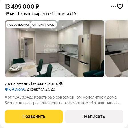
13 499 000
₽
48 м²
1-комн. квартира
14 этаж из 19
новостройка
онлайн показ
улица имени Дзержинского
,
95
ЖК AVrorA
, 2 квартал 2023
Арт. 134583423 Квартира в современном монолитном доме
бизнес-класса, расположена на комфортном 14 этаже, много
света, тишина. Пространство продумано до мелочей:
просторная комната, гармоничная кухня, уютный санузел,
Позвонить
Написать
дизайнерский ремонт. Вся мебель и