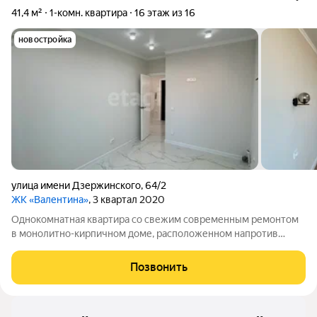
41,4 м²
1-комн. квартира
16 этаж из 16
новостройка
улица имени Дзержинского
,
64/2
ЖК «Валентина»
, 3 квартал 2020
Однокомнатная квартира со свежим современным ремонтом
в монолитно-кирпичном доме, расположенном напротив
лётного училища по ул. Дзержинского. Из окон квартиры
открывается потрясающий вид на город. Планиpoвкa: большая
Позвонить
кoмнaта , кухня-гостиная с