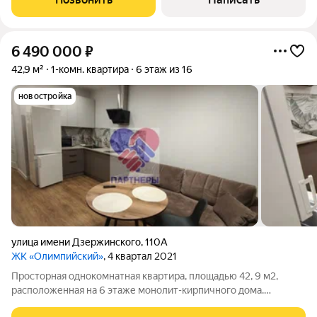
нового хозяина. Этот модный и
6 490 000
₽
42,9 м²
1-комн. квартира
6 этаж из 16
новостройка
улица имени Дзержинского
,
110А
ЖК «Олимпийский»
, 4 квартал 2021
Просторная однокомнатная квартира, площадью 42, 9 м2,
расположенная на 6 этаже монолит-кирпичного дома.
Квартира вашей мечты в ЖК Олимпийский, напротив Баскет-