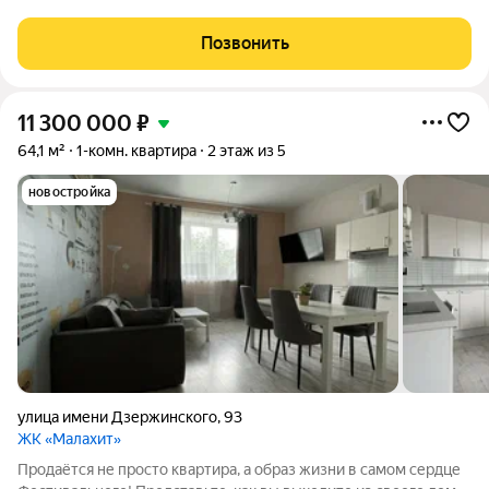
Центральным и Фестивальным районом. ЖК окружен
зданиями пропитанными вековой историей, театрами,
Позвонить
музеями, парками, ресторанами и комфортными
11 300 000
₽
64,1 м²
1-комн. квартира
2 этаж из 5
новостройка
улица имени Дзержинского
,
93
ЖК «Малахит»
Продаётся не просто квартира, а образ жизни в самом сердце