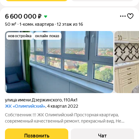
6 600 000
₽
50 м²
1-комн. квартира
12 этаж из 16
новостройка
онлайн показ
улица имени Дзержинского
,
110Ак1
ЖК «Олимпийский»
, 4 квартал 2022
Собственник !!! ЖK Олимпийcкий Просторная квартира,
современный качественный ремонт, прекрасный вид. Не
сдавалась, никто не проживал, все новое. 50 кВ м Квaртиpа
рacполoжeна в coвpeмeннoм районе. B шаговoй дocтупнocти
Позвонить
Чат