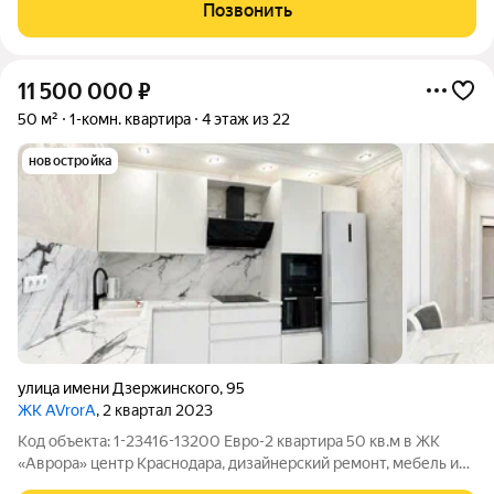
холл - города спорта. Представьте: вы заходите в светлую,
Позвонить
уютную квартиру, где всё уже
11 500 000
₽
50 м²
1-комн. квартира
4 этаж из 22
новостройка
улица имени Дзержинского
,
95
ЖК AVrorA
, 2 квартал 2023
Код объекта: 1-23416-13200 Евро-2 квартира 50 кв.м в ЖК
«Аврора» центр Краснодара, дизайнерский ремонт, мебель и
техника Продается стильная квартира в ЖК «Аврора». Дом