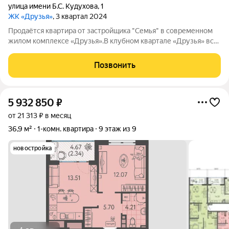
улица имени Б.С. Кудухова
,
1
ЖК «Друзья»
, 3 квартал 2024
Продаётся квартира от застройщика "Семья" в современном
жилом комплексе «Друзья».В клубном квартале «Друзья» все
продумано до мелочей: Спокойный двор без машин;
Бесплатные игровая комната для детей и антикафе для
Позвонить
подростков; Широкие лоджии до 1,5
5 932 850
₽
от 21 313 ₽ в месяц
36,9 м²
1-комн. квартира
9 этаж из 9
новостройка