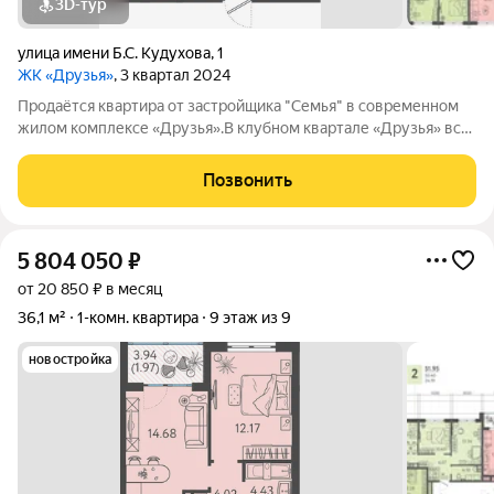
3D-тур
улица имени Б.С. Кудухова
,
1
ЖК «Друзья»
, 3 квартал 2024
Продаётся квартира от застройщика "Семья" в современном
жилом комплексе «Друзья».В клубном квартале «Друзья» все
продумано до мелочей: Спокойный двор без машин;
Бесплатные игровая комната для детей и антикафе для
Позвонить
подростков; Широкие лоджии до 1,5
5 804 050
₽
от 20 850 ₽ в месяц
36,1 м²
1-комн. квартира
9 этаж из 9
новостройка