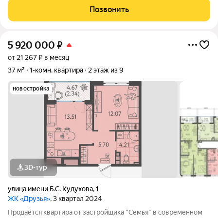
Бесплатные игровая комната для детей и антикафе для
Позвонить
подростков; Широкие лоджии до 1,5
5 920 000
₽
от 21 267 ₽ в месяц
37 м²
1-комн. квартира
2 этаж из 9
новостройка
3D-тур
улица имени Б.С. Кудухова
,
1
ЖК «Друзья»
, 3 квартал 2024
Продаётся квартира от застройщика "Семья" в современном