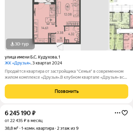
3D-тур
улица имени Б.С. Кудухова
,
1
ЖК «Друзья»
, 3 квартал 2024
Продаётся квартира от застройщика "Семья" в современном
жилом комплексе «Друзья».В клубном квартале «Друзья» все
продумано до мелочей: Спокойный двор без машин;
Бесплатные игровая комната для детей и антикафе для
Позвонить
подростков; Широкие лоджии до 1,5
6 245 190
₽
от 22 435 ₽ в месяц
38,8 м²
1-комн. квартира
2 этаж из 9