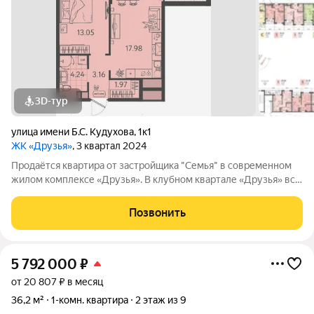
3D-тур
улица имени Б.С. Кудухова
,
1к1
ЖК «Друзья»
, 3 квартал 2024
Продаётся квартира от застройщика "Семья" в современном
жилом комплексе «Друзья». В клубном квартале «Друзья» все
продумано до мелочей: Спокойный двор без машин;
Бесплатные игровая комната для детей и антикафе для
Позвонить
подростков; Широкие лоджии до 1,5
5 792 000
₽
от 20 807 ₽ в месяц
36,2 м²
1-комн. квартира
2 этаж из 9