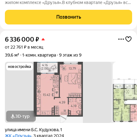
жилом комплексе «Друзья».В клубном квартале «Друзья» все
продумано до мелочей: Спокойный двор без машин;
Бесплатные игровая комната для детей и антикафе для
Позвонить
подростков; Широкие лоджии до 1,5
6 336 000
₽
от 22 761 ₽ в месяц
39,6 м²
1-комн. квартира
9 этаж из 9
новостройка
3D-тур
улица имени Б.С. Кудухова
,
1
ЖК «Друзья»
, 3 квартал 2024