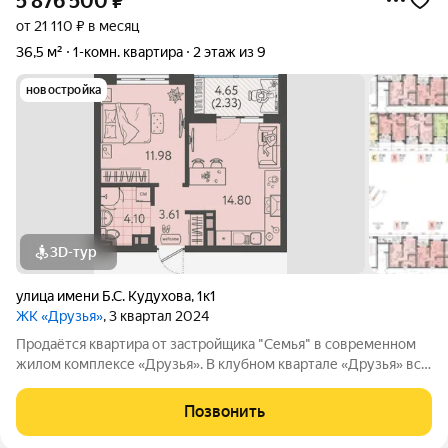
5 876 500
₽
от 21 110 ₽ в месяц
36,5 м²
1-комн. квартира
2 этаж из 9
новостройка
3D-тур
улица имени Б.С. Кудухова
,
1к1
ЖК «Друзья»
, 3 квартал 2024
Продаётся квартира от застройщика "Семья" в современном
жилом комплексе «Друзья». В клубном квартале «Друзья» все
продумано до мелочей: Спокойный двор без машин;
Бесплатные игровая комната для детей и антикафе для
Позвонить
подростков; Широкие лоджии до 1,5