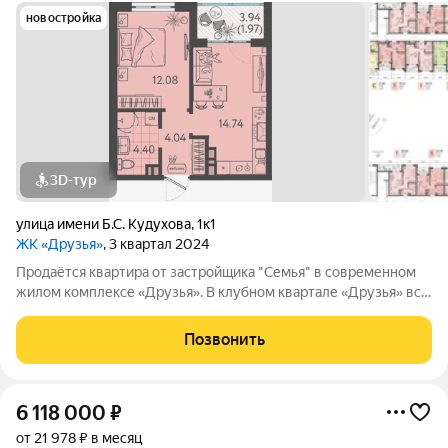
новостройка
3D-тур
улица имени Б.С. Кудухова
,
1к1
ЖК «Друзья»
, 3 квартал 2024
Продаётся квартира от застройщика "Семья" в современном
жилом комплексе «Друзья». В клубном квартале «Друзья» все
продумано до мелочей: Спокойный двор без машин;
Бесплатные игровая комната для детей и антикафе для
Позвонить
подростков; Широкие лоджии до 1,5
6 118 000
₽
от 21 978 ₽ в месяц