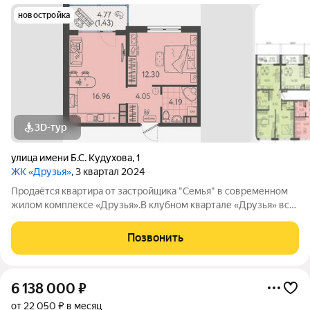
новостройка
3D-тур
улица имени Б.С. Кудухова
,
1
ЖК «Друзья»
, 3 квартал 2024
Продаётся квартира от застройщика "Семья" в современном
жилом комплексе «Друзья».В клубном квартале «Друзья» все
продумано до мелочей: Спокойный двор без машин;
Бесплатные игровая комната для детей и антикафе для
Позвонить
подростков; Широкие лоджии до 1,5
6 138 000
₽
от 22 050 ₽ в месяц