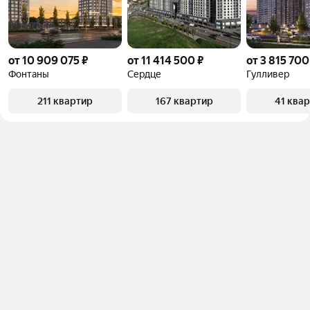
от 10 909 075 ₽
от 11 414 500 ₽
от 3 815 700
Фонтаны
Сердце
Гулливер
211 квартир
167 квартир
41 ква