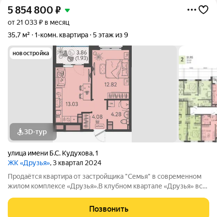
5 854 800
₽
от 21 033 ₽ в месяц
35,7 м²
1-комн. квартира
5 этаж из 9
новостройка
3D-тур
улица имени Б.С. Кудухова
,
1
ЖК «Друзья»
, 3 квартал 2024
Продаётся квартира от застройщика "Семья" в современном
жилом комплексе «Друзья».В клубном квартале «Друзья» все
продумано до мелочей: Спокойный двор без машин;
Бесплатные игровая комната для детей и антикафе для
Позвонить
подростков; Широкие лоджии до 1,5