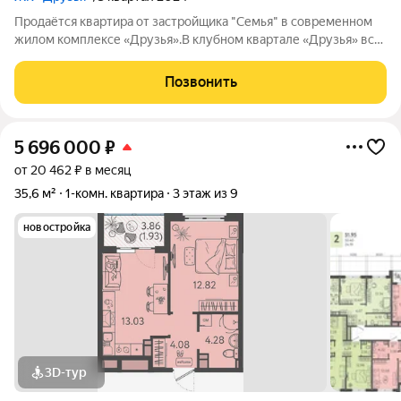
Продаётся квартира от застройщика "Семья" в современном
жилом комплексе «Друзья».В клубном квартале «Друзья» все
продумано до мелочей: Спокойный двор без машин;
Бесплатные игровая комната для детей и антикафе для
Позвонить
подростков; Широкие лоджии до 1,5
5 696 000
₽
от 20 462 ₽ в месяц
35,6 м²
1-комн. квартира
3 этаж из 9
новостройка
3D-тур