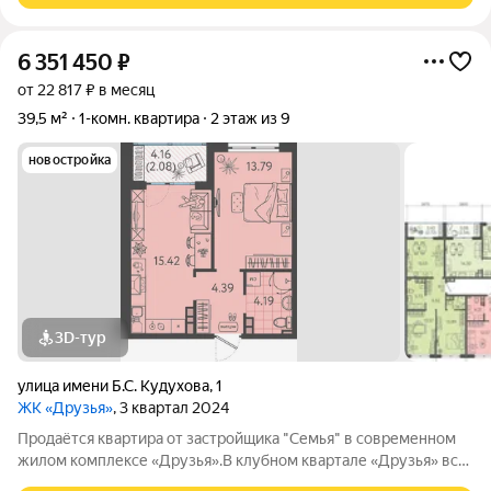
6 351 450
₽
от 22 817 ₽ в месяц
39,5 м²
1-комн. квартира
2 этаж из 9
новостройка
3D-тур
улица имени Б.С. Кудухова
,
1
ЖК «Друзья»
, 3 квартал 2024
Продаётся квартира от застройщика "Семья" в современном
жилом комплексе «Друзья».В клубном квартале «Друзья» все
продумано до мелочей: Спокойный двор без машин;