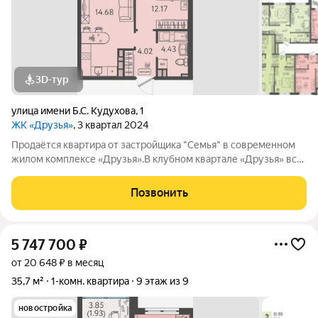
3D-тур
улица имени Б.С. Кудухова
,
1
ЖК «Друзья»
, 3 квартал 2024
Продаётся квартира от застройщика "Семья" в современном
жилом комплексе «Друзья».В клубном квартале «Друзья» все
продумано до мелочей: Спокойный двор без машин;
Бесплатные игровая комната для детей и антикафе для
Позвонить
подростков; Широкие лоджии до 1,5
5 747 700
₽
от 20 648 ₽ в месяц
35,7 м²
1-комн. квартира
9 этаж из 9
новостройка