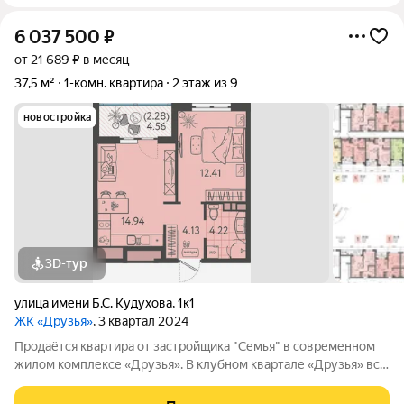
6 037 500
₽
от 21 689 ₽ в месяц
37,5 м²
1-комн. квартира
2 этаж из 9
новостройка
3D-тур
улица имени Б.С. Кудухова
,
1к1
ЖК «Друзья»
, 3 квартал 2024
Продаётся квартира от застройщика "Семья" в современном
жилом комплексе «Друзья». В клубном квартале «Друзья» все
продумано до мелочей: Спокойный двор без машин;
Бесплатные игровая комната для детей и антикафе для