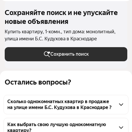
Сохраняйте поиск и не упускайте
новые объявления
Купить квартиру, 1-комн., тип дома: монолитный,
улица имени Б.С. Кудухова в Краснодаре
Сохранить поиск
Остались вопросы?
Сколько однокомнатных квартир в продаже
на улице имени Б.С. Кудухова в Краснодаре ?
На Яндекс Недвижимости в продаже на улице 
имени Б.С. Кудухова в Краснодаре 27 
Как выбрать свою лучшую однокомнатную
квартиру?
однокомнатных квартир, из них 3 объявления от 