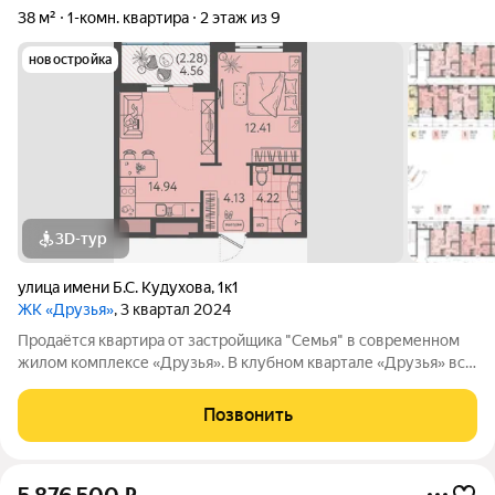
38 м²
1-комн. квартира
2 этаж из 9
новостройка
3D-тур
улица имени Б.С. Кудухова
,
1к1
ЖК «Друзья»
, 3 квартал 2024
Продаётся квартира от застройщика "Семья" в современном
жилом комплексе «Друзья». В клубном квартале «Друзья» все
продумано до мелочей: Спокойный двор без машин;
Бесплатные игровая комната для детей и антикафе для
Позвонить
подростков; Широкие лоджии до 1,5