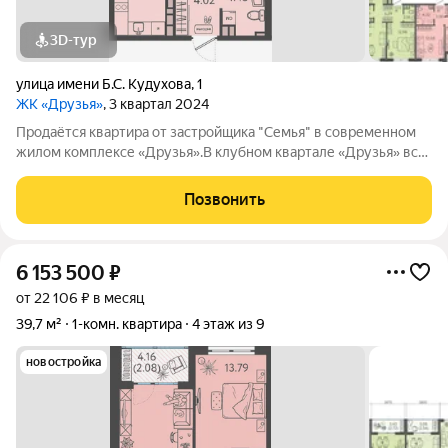
3D-тур
улица имени Б.С. Кудухова
,
1
ЖК «Друзья»
, 3 квартал 2024
Продаётся квартира от застройщика "Семья" в современном
жилом комплексе «Друзья».В клубном квартале «Друзья» все
продумано до мелочей: Спокойный двор без машин;
Бесплатные игровая комната для детей и антикафе для
Позвонить
подростков; Широкие лоджии до 1,5
6 153 500
₽
от 22 106 ₽ в месяц
39,7 м²
1-комн. квартира
4 этаж из 9
новостройка