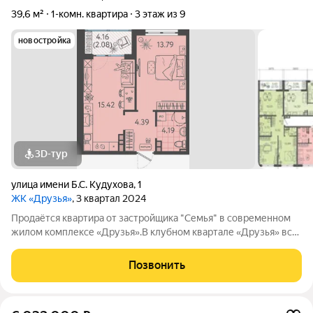
39,6 м²
1-комн. квартира
3 этаж из 9
новостройка
3D-тур
улица имени Б.С. Кудухова
,
1
ЖК «Друзья»
, 3 квартал 2024
Продаётся квартира от застройщика "Семья" в современном
жилом комплексе «Друзья».В клубном квартале «Друзья» все
продумано до мелочей: Спокойный двор без машин;
Бесплатные игровая комната для детей и антикафе для
Позвонить
подростков; Широкие лоджии до 1,5