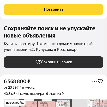
продумано до мелочей: Спокойный двор без машин;
Бесплатные игровая комната для детей и антикафе для
Позвонить
подростков; Широкие лоджии до 1,5
Сохраняйте поиск и не упускайте
новые объявления
Купить квартиру, 1-комн., тип дома: монолитный,
улица имени Б.С. Кудухова в Краснодаре
Сохранить поиск
6 568 800
₽
от 23 597 ₽ в месяц
40,8 м²
1-комн. квартира
9 этаж из 9
новостройка