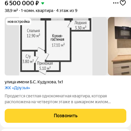
6 500 000
₽
38,9 м²
1-комн. квартира
4 этаж из 9
новостройка
улица имени Б.С. Кудухова
,
1к1
ЖК «Друзья»
Продается светлая однокомнатная квартира, которая
расположена на четвертом этаже в шикарном жилом
комплексе «Друзья». Объект находится в районе с развитой
инфраструктурой: в шаговой доступности три школы, два
Позвонить
детских сада, магазины «Магнит» и