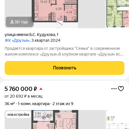
3D-тур
улица имени Б.С. Кудухова
,
1
ЖК «Друзья»
, 3 квартал 2024
Продаётся квартира от застройщика "Семья" в современном
жилом комплексе «Друзья».В клубном квартале «Друзья» все
продумано до мелочей: Спокойный двор без машин;
Бесплатные игровая комната для детей и антикафе для
Позвонить
подростков; Широкие лоджии до 1,5
5 760 000
₽
от 20 692 ₽ в месяц
36 м²
1-комн. квартира
2 этаж из 9
новостройка