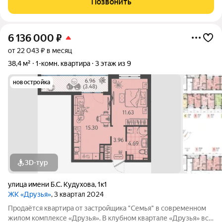
Позвонить
подростков; Широкие лоджии до 1,5
6 136 000
₽
от 22 043 ₽ в месяц
38,4 м²
1-комн. квартира
3 этаж из 9
новостройка
3D-тур
улица имени Б.С. Кудухова
,
1к1
ЖК «Друзья»
, 3 квартал 2024
Продаётся квартира от застройщика "Семья" в современном
жилом комплексе «Друзья». В клубном квартале «Друзья» все