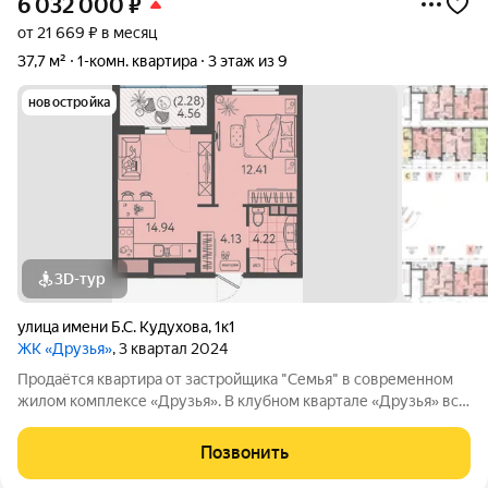
6 032 000
₽
от 21 669 ₽ в месяц
37,7 м²
1-комн. квартира
3 этаж из 9
новостройка
3D-тур
улица имени Б.С. Кудухова
,
1к1
ЖК «Друзья»
, 3 квартал 2024
Продаётся квартира от застройщика "Семья" в современном
жилом комплексе «Друзья». В клубном квартале «Друзья» все
продумано до мелочей: Спокойный двор без машин;
Бесплатные игровая комната для детей и антикафе для
Позвонить
подростков; Широкие лоджии до 1,5