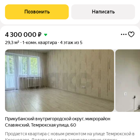
состоянии, выполнен ремонт, после ремонта никто не жил.
Заменены коммуникации: электрика, радиаторы отопления,
Позвонить
Написать
установлены магистральные
4 300 000
₽
29,3 м²
1-комн. квартира
4 этаж из 5
Прикубанский внутригородской округ
,
микрорайон
Славянский
,
Темрюкская улица
,
60
Продается квартира с новым ремонтом на улице Темрюкской в