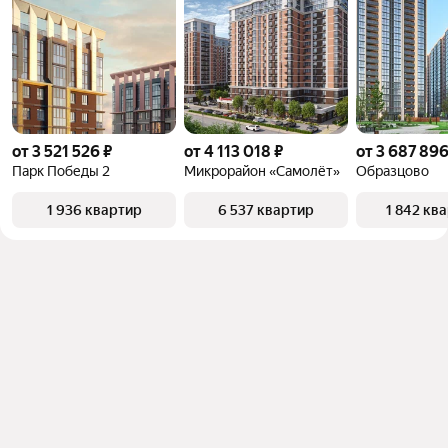
от 3 521 526 ₽
от 4 113 018 ₽
от 3 687 896
Парк Победы 2
Микрорайон «Самолёт»
Образцово
1 936 квартир
6 537 квартир
1 842 кв