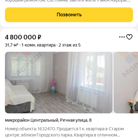
хорошим ремонтом. Состояние зайти и жить! Район Авроры.
Квартира идеальна под сдачу или для постоянного
проживания. До трамвая 2 минуты (ост. «Екатерининский
Позвонить
зал»), парк «Чистяковская роща»,
4 800 000
₽
31,7 м²
1-комн. квартира
2 этаж из 5
микрорайон Центральный
,
Речная улица
,
8
Номер объекта: 1632470. Продается 1 к. квартира в Старом
центре, вблизи Городского парка. Квартира в отличном