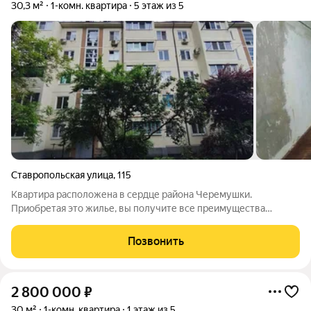
30,3 м²
1-комн. квартира
5 этаж из 5
Ставропольская улица
,
115
Квартира расположена в сердце района Черемушки.
Приобретая это жилье, вы получите все преимущества
района. Удобное расположение и транспортная развязка
позволяют легко добраться в любую точку города как на
Позвонить
личном автомобиле, так и на общественном
2 800 000
₽
30 м²
1-комн. квартира
1 этаж из 5