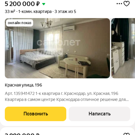
5 200 000
₽
33 м²
1-комн. квартира
3 этаж из 5
онлайн показ
Красная улица
,
196
Арт. 135941472 1-к квартира г. Краснодар, ул. Красная, 196
Квартира в самом центре Краснодара отличное решение для
одного человека, молодой семьи или под сдачу в аренду.
Главное преимущество расположение. Через дорогу улица
Позвонить
Написать
Красная, где можно