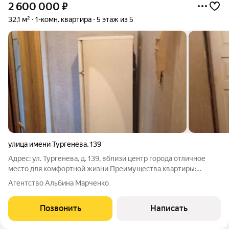
2 600 000
₽
32,1 м²
1-комн. квартира
5 этаж из 5
улица имени Тургенева
,
139
Адрес: ул. Тургенева, д. 139, вблизи центр города отличное
место для комфортной жизни Преимущества квартиры:
Площадь: 32.1 кв.м Планировка: изолированная,
Агентство Альбина Марченко
функциональная идеальна для маленькой семьи или сдачи в
аренду Кухня: 15.1 кв.м, отлично
Позвонить
Написать