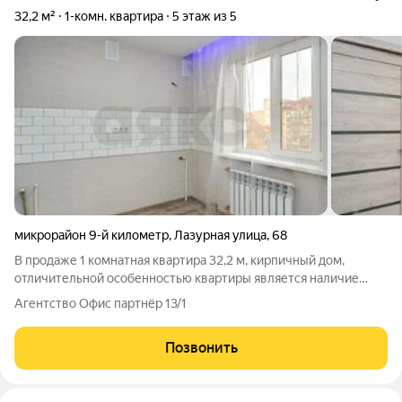
32,2 м²
1-комн. квартира
5 этаж из 5
микрорайон 9-й километр
,
Лазурная улица
,
68
В продаже 1 комнатная квартира 32,2 м, кирпичный дом,
отличительной особенностью квартиры является наличие
двух световых зон,и возможное переделывание её под двух
Агентство Офис партнёр 13/1
комнатную. Один из самых популярных районов Краснодара-
Фестивальный,рядом академия мвд
Позвонить