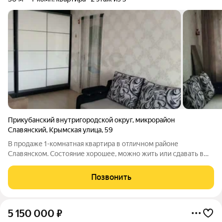
Прикубанский внутригородской округ
,
микрорайон
Славянский
,
Крымская улица
,
59
В продаже 1-комнатная квартира в отличном районе
Славянском. Состояние хорошее, можно жить или сдавать в
аренду студентам или молодой семье. Рядом школа, садик,
Магнит, Табрис, Пятерочка, торговый центр, продуктовые
Позвонить
магазины, сельскохозяйственная
5 150 000
₽