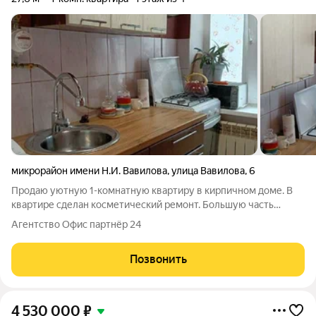
микрорайон имени Н.И. Вавилова
,
улица Вавилова
,
6
Продаю уютную 1-комнатную квартиру в кирпичном доме. В
квартире сделан косметический ремонт. Большую часть
мебели собственник оставит в квартире. Во дворе дома
Агентство Офис партнёр 24
расположены детская и спортивная площадки. Тихий, зеленый
двор с местами для отдыха в тени
Позвонить
4 530 000
₽