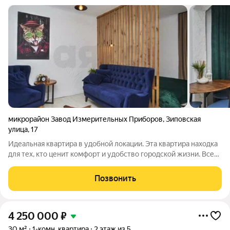
микрорайон Завод Измерительных Приборов
,
Зиповская
улица
,
17
Идеальная квартира в удобной локации. Эта квартира находка
для тех, кто ценит комфорт и удобство городской жизни. Всего
3 минуты до трамвайной остановки на ул. Московской, и вы
окажетесь в центре города через 15 минут. В шаговой
Позвонить
доступности
4 250 000
₽
30 м²
1-комн. квартира
2 этаж из 5