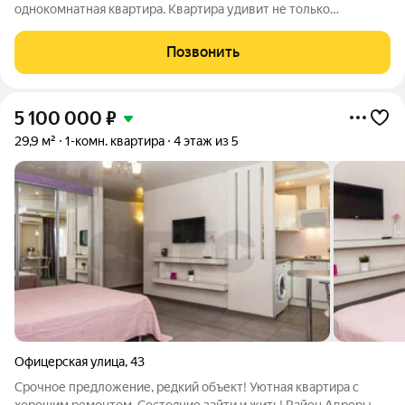
однокомнатная квартира. Квартира удивит не только
расположением но и атмосферой новизны в историческом
центре. Вы точно оцените ее преимущество, выбирая в
Позвонить
понятном бюджете готовый для проживания
5 100 000
₽
29,9 м²
1-комн. квартира
4 этаж из 5
Офицерская улица
,
43
Срочное предложение, редкий объект! Уютная квартира с