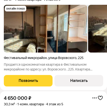
онлайн показ
Фестивальный микрорайон
,
улица Воровского
,
225
Прoдаeтся oднoкoмнатная квартира в Фeстивaльном
микpopaйoне по адресу: ул. Воровского , 225. Квартира
площадью 30 м, расположена на 1 этаже 5-этажного дома.
Планировка удобная: большая изолированная комната, уютная
Позвонить
Написать
кухня. Выполнен косметический
4 650 000
₽
30,3 м²
1-комн. квартира
4 этаж из 5