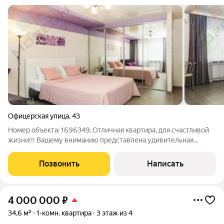
Офицерская улица
,
43
Номер объекта: 1696349. Отличная квартира, для счастливой
жизни!!! Вашему вниманию представлена удивительная
квартира с видом на Аврору. В шаговой доступности улица
Красная, где вы можете прогуливаться вечерами, наслаждаясь
Позвонить
Написать
природой. Квартира
4 000 000
₽
34,6 м²
1-комн. квартира
3 этаж из 4