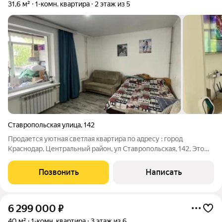
31,6 м²
1-комн. квартира
2 этаж из 5
Ставропольская улица
,
142
Продается уютная светлая квартира по адресу : город
Краснодар, Центральный район, ул Ставропольская, 142, Это
один из востребованных районов Краснодара Эта шикарная
квартира находится в 10 минутах ходьбы от КУБГУ, 15 минут
Позвонить
Написать
езды от Мединститута, а
6 299 000
₽
40 м²
1-комн. квартира
3 этаж из 6