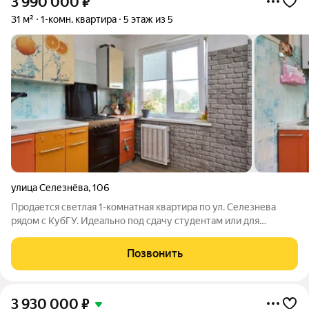
3 990 000
₽
31 м²
1-комн. квартира
5 этаж из 5
улица Селезнёва
,
106
Продается светлая 1-комнатная квартира по ул. Селезнева
рядом с КубГУ. Идеально под сдачу студентам или для
комфортной жизни. Выполнен свежий ремонт заходи и живи.
Район максимально развит: магазины, кафе, парк в шаговой
Позвонить
доступности. Остановка
3 930 000
₽