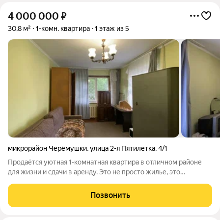
4 000 000
₽
30,8 м²
1-комн. квартира
1 этаж из 5
микрорайон Черёмушки
,
улица 2-я Пятилетка
,
4/1
Продаётся уютная 1-комнатная квартира в отличном районе
для жизни и сдачи в аренду. Это не просто жилье, это
выгодное капиталовложение и идеальный старт для
самостоятельной жизни. Почему покупка этой квартиры
Позвонить
умное решение: Лучшая локация для