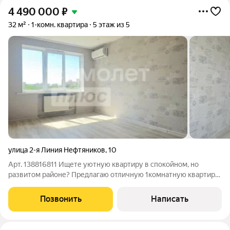
4 490 000
₽
32 м²
1-комн. квартира
5 этаж из 5
улица 2-я Линия Нефтяников
,
10
Арт. 138816811 Ищете уютную квартиру в спокойном, но
развитом районе? Предлагаю отличную 1комнатную квартиру
с хорошим ремонтом заезжай и живи! Основные
характеристики:Тип жилья: 1комнатная квартира. Состояние:
Позвонить
Написать
качественный ремонт, всё готово для