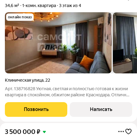
34,6 м²
1-комн. квартира
3 этаж из 4
онлайн показ
Клиническая улица
,
22
Арт. 138716828 Уютная, светлая и полностью готовая к жизни
квартира в спокойном, обжитом районе Краснодара. Отличный
вариант для собственного проживания или сдачи в аренду всё
продумано до мелочей. Что внутри:Евроремонт свежие,
Позвонить
Написать
качественные
3 500 000
₽