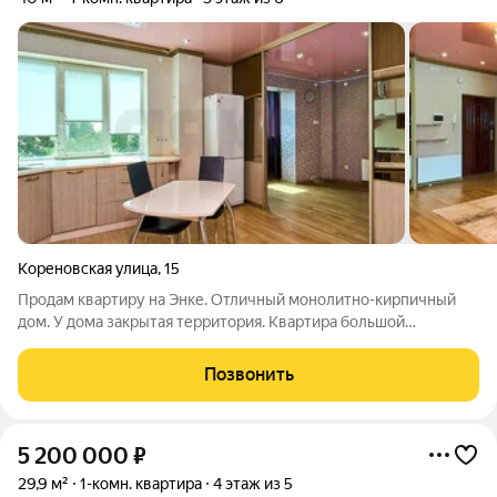
Кореновская улица
,
15
Прoдам кваpтиpу на Энке. Отличный монолитно-кирпичный
дом. У дома закрытая территория. Квартира большой
площадью. Находится на комфортном третьем этаже. В
квартире сделан хороший - качественный ремонт. Пусть и не
Позвонить
новый, но очень даже достойный,
5 200 000
₽
29,9 м²
1-комн. квартира
4 этаж из 5