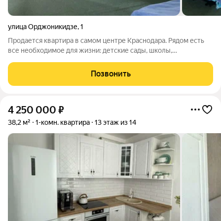
улица Орджоникидзе
,
1
Продается квартира в самом центре Краснодара. Рядом есть
все необходимое для жизни: детские сады, школы,
поликлиники, супермаркет «Табрис», кафе и рестораны,
скверы, до набережной и улицы Красной 5 мин. пешком.
Позвонить
Звоните, отвечу на все вопросы по
4 250 000
₽
38,2 м²
1-комн. квартира
13 этаж из 14