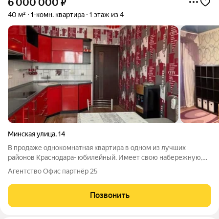
6 000 000
₽
40 м²
1-комн. квартира
1 этаж из 4
Минская улица
,
14
В продаже однокомнатная квартира в одном из лучших
районов Краснодара- юбилейный. Имеет свою набережную,
много зелени и трамвайную ветку. Что позволяет добраться в
Агентство Офис партнёр 25
любой конец города без пробок. В квартире остается все что
нужно новым владельцам. По
Позвонить