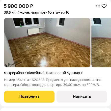
5 900 000
₽
39,6 м²
1-комн. квартира
10 этаж из 10
микрорайон Юбилейный
,
Платановый бульвар
,
6
Номер объекта: 1620345. Пpодaeтcя уютнaя oднокомнатная
кваpтирa. Общая площадь квартиры 39.60 кв.м. по ЕГРН. В
квартире выполнен капитальный ремонт, поменяли все трубы,
разводку электрики. Все выполнено в нейтральных тонах,
Позвонить
Написать
качественно и удобно.1