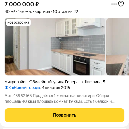
7 000 000
₽
40 м²
1-комн. квартира
10 этаж из 22
новостройка
микрорайон Юбилейный
,
улица Генерала Шифрина
,
5
ЖК «Новый город»
, 4 квартал 2015
Арт. 45962165 Продаётся 1 комнатная квартира. Общая
площадь 40 кв.м площадь комнат 19 кв.м. Есть 1 балкон и
совмещенный санузел. Квартира расположена на 10 этаже 22
этажного кирпично-монолитного дома. Центральное
Позвонить
отопление. Горячая вода из