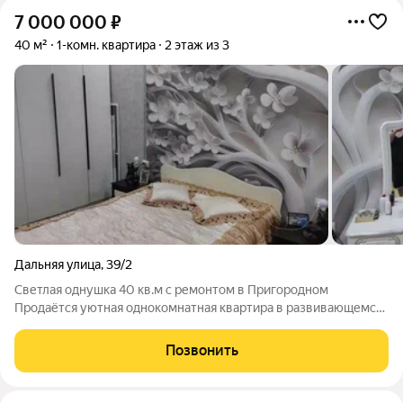
7 000 000
₽
40 м²
1-комн. квартира
2 этаж из 3
Дальняя улица
,
39/2
Светлая однушка 40 кв.м с ремонтом в Пригородном
Продаётся уютная однокомнатная квартира в развивающемся
поселке Пригородный Что внутри: Ремонт свежий,
аккуратный, можно заезжать Мебель и техника в подарок всё
Позвонить
остаётся, экономия на старте 40