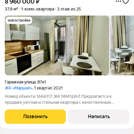
8 960 000
₽
37,9 м²
1-комн. квартира
3 этаж из 25
новостройка
Гаражная улица
,
87к1
ЖК «Маршал»
, 1 квартал 2021
Номер объекта: 1666117. ЖК МАРШАЛ Предлагается к
продаже уютная и стильная квартира с качественным
ремонтом, полностью готовая к проживанию. Мебель и
бытовая техника остаются новому владельцу. Ключевые
Позвонить
Написать
особенности квартиры: Площадь: 37,9 кв. м.