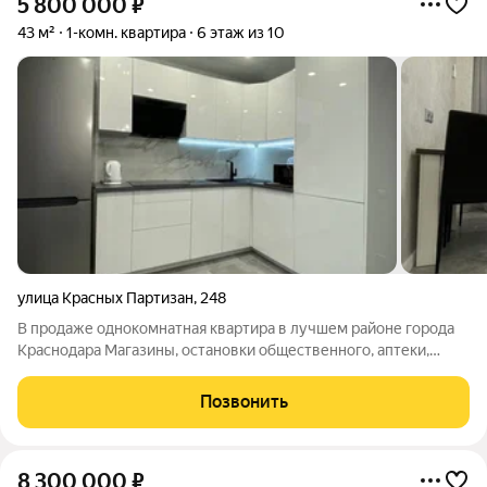
5 800 000
₽
43 м²
1-комн. квартира
6 этаж из 10
улица Красных Партизан
,
248
В продаже однокомнатная квартира в лучшем районе города
Краснодара Магазины, остановки общественного, аптеки,
рестораны, садики и школы находится в пешей доступности В
квартире частично остаётся мебель Все документы готовы к
Позвонить
продаже Звонить в любое
8 300 000
₽