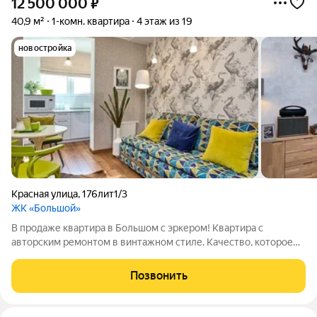
12 500 000
₽
40,9 м²
1-комн. квартира
4 этаж из 19
новостройка
Красная улица
,
176лит1/3
ЖК «Большой»
В продаже квартира в Большом с эркером! Квартира с
авторским ремонтом в винтажном стиле. Качество, которое
Вас удивит, делали все с любовью для себя. Планировка с
гардеробной, кухней-гостиной и большой изолированной
Позвонить
комнатой. Вид во двор. Звоните!