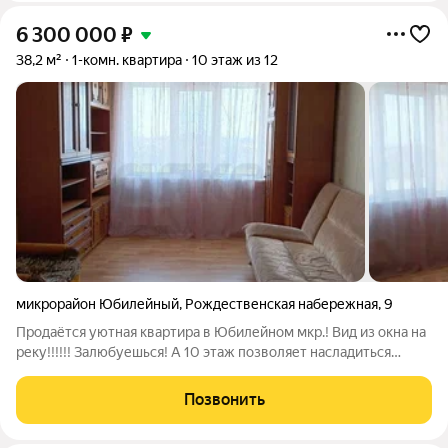
6 300 000
₽
38,2 м²
1-комн. квартира
10 этаж из 12
микрорайон Юбилейный
,
Рождественская набережная
,
9
Продаётся уютная квартира в Юбилейном мкр.! Вид из окна на
реку!!!!!! Залюбуешься! А 10 этаж позволяет насладиться
видом в полной мере. Квартира находится в спальном районе с
удобной транспортной развязкой. Рядом конечная остановка
Позвонить
маршруток,