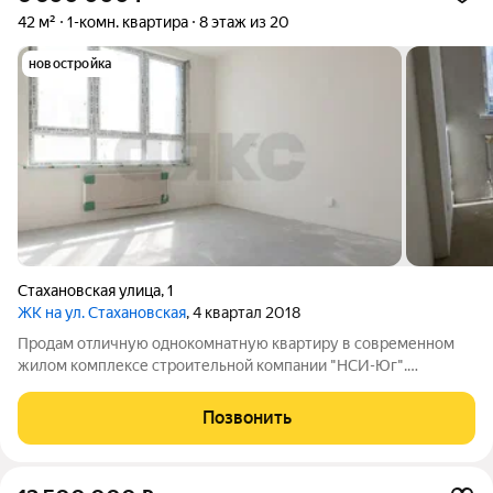
42 м²
1-комн. квартира
8 этаж из 20
новостройка
Стахановская улица
,
1
ЖК на ул. Стахановская
, 4 квартал 2018
Продам отличную однокомнатную квартиру в современном
жилом комплексе строительной компании "НСИ-Юг".
Просторная жилая комната, кухня с выходом на балкон,
коридор с возможностью оборудовать вместительную
Позвонить
гардеробную. Внутри будет качественная