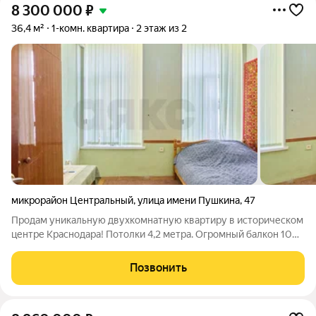
8 300 000
₽
36,4 м²
1-комн. квартира
2 этаж из 2
микрорайон Центральный
,
улица имени Пушкина
,
47
Продам уникальную двухкомнатную квартиру в историческом
центре Краснодара! Потолки 4,2 метра. Огромный балкон 10
м2. 6 квартир в доме. Большой закрытый двор. Дом на ул.
Коммунаров уникальный. Здание представляет собой стык
Позвонить
эпох, переход от модерна к