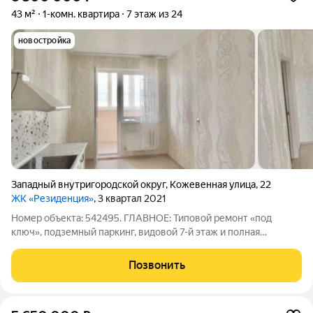
43 м²
1-комн. квартира
7 этаж из 24
новостройка
Западный внутригородской округ
,
Кожевенная улица
,
22
ЖК «Резиденция»
, 3 квартал 2021
Номер объекта: 542495. ГЛАВНОЕ: Типовой ремонт «под
ключ», подземный паркинг, видовой 7-й этаж и полная
юридическая чистота. Вы покупаете не просто стены, а
готовую жизнь в элитном доме по адресу: ул. Кожевенная, 22.
Позвонить
Никаких ожиданий, строительной