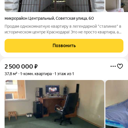
микрорайон Центральный
,
Советская улица
,
60
Продам однокомнатную квартиру в легендарной "сталинке" в
историческом центре Краснодара! Это не просто квартира, а
возможность окунуться в атмосферу исторического центра,
наслаждаясь всеми его преимуществами. Высокие потолки
Позвонить
(целых 3,3 метра!)
2 500 000
₽
37,8 м²
1-комн. квартира
1 этаж из 1