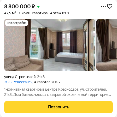
8 800 000
₽
42,5 м²
1-комн. квартира
4 этаж из 9
новостройка
улица Строителей
,
21к3
ЖК «Ренессанс»
, 4 квартал 2016
1-комнатная квартира в центре Краснодара, ул. Строителей,
21к3. Дом бизнес-класса с закрытой охраняемой территорией
и подземным паркингом. До центра и кинотеатра «Аврора» 5
минут пешком. О квартире: эркер с панорамными окнами
Позвонить
много света и