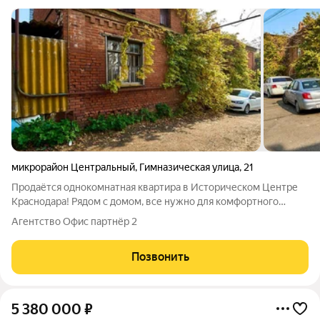
микрорайон Центральный
,
Гимназическая улица
,
21
Продаётся однокомнатная квартира в Историческом Центре
Краснодара! Рядом с домом, все нужно для комфортного
проживания, взрослая и детская поликлиники, роддом, загс,
Агентство Офис партнёр 2
рынок, школы, музыкальная школа, скверы, до улицы Красная
идти 10 минут, трамвайная
Позвонить
5 380 000
₽