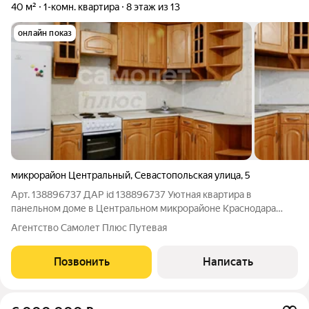
40 м²
1-комн. квартира
8 этаж из 13
онлайн показ
микрорайон Центральный
,
Севастопольская улица
,
5
Арт. 138896737 ДАР id 138896737 Уютная квартира в
панельном доме в Центральном микрорайоне Краснодара
идеальный вариант для тех, кто ценит комфорт и развитую
Агентство Самолет Плюс Путевая
инфраструктуру. -тихий и зелёный двор с детской площадкой и
клумбами; -спокойная улица
Позвонить
Написать