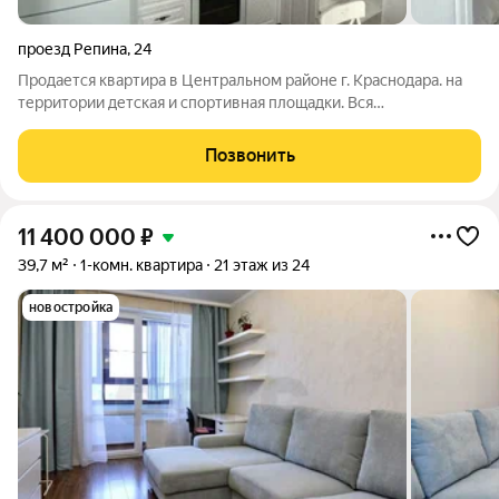
проезд Репина
,
24
Продается квартира в Центральном районе г. Краснодара. на
территории детская и спортивная площадки. Вся
инфраструктура в шаговой доступности (детский сад, школы,
различные кафе, кинотеатр, поликлиники, магазины, рынки,
Позвонить
аптеки и банки). Удобная
11 400 000
₽
39,7 м²
1-комн. квартира
21 этаж из 24
новостройка