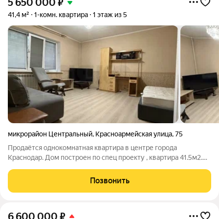
5 650 000
₽
41,4 м²
1-комн. квартира
1 этаж из 5
микрорайон Центральный
,
Красноармейская улица
,
75
Продаётся однокомнатная квартира в центре города
Краснодар. Дом построен по спец проекту , квартира 41.5м2.
Кухня 9 метров, Комната 22.6. просторный санузел. 4.5. Дом с
закрытой территорией. Рядом есть все. Центр. Любой
Позвонить
транспорт. Один собственник
6 600 000
₽