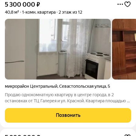
5 300 000
₽
40,8 м²
1-комн. квартира
2 этаж из 12
микрорайон Центральный
,
Севастопольская улица
,
5
Продаю однокомнатную квартиру в центре города, в 2
остановках от ТЦ Галерея и ул. Красной. Квартира площадью 41
м2 с современной планировкой: кухня 10 м2 с выходом на
балкон, просторная комната. Отличный вариант как для
Позвонить
собственного проживания, так и