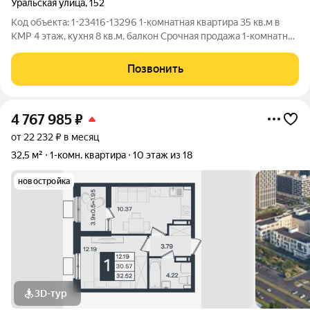
Уральская улица
,
152
Код объекта: 1-23416-13296 1-комнатная квартира 35 кв.м в
КМР 4 этаж, кухня 8 кв.м, балкон Срочная продажа 1-комнатной
квартиры в КМР. Квартира расположена на 4 этаже 12-
этажного дома комфортный этаж для жизни и сдачи в аренду.
Позвонить
Общая площадь 35
4 767 985
₽
от 22 232 ₽ в месяц
32,5 м²
1-комн. квартира
10 этаж из 18
новостройка
3D-тур