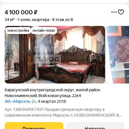
4 100 000
₽
34 м²
1-комн. квартира
8 этаж из 8
новостройка
онлайн показ
Карасунский внутригородской округ
,
жилой район
Новознаменский
,
Войсковая улица
,
22к4
ЖК «Марсель-2»
, 4 квартал 2018
Арт. 138696818 ГЮП Продам прекрасную квартиру в
современном комплексе Марсель п. НОВОЗНАМЕНСКИЙ! В
квартире выполнен качественный ремонт , натяжные потолки
, ламинат ! Очень теплая , можно регулировать температуру
Позвонить
Написать