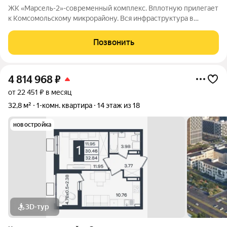
ЖК «Марсель-2»-современный комплекс. Вплотную прилегает
к Комсомольскому микрорайону. Вся инфраструктура в
шаговой доступности. Детские сады, школы. Качественная
предчистовая отделка. Благоустроенный двор с детской
Позвонить
площадкой. Наземное метро
4 814 968
₽
от 22 451 ₽ в месяц
32,8 м²
1-комн. квартира
14 этаж из 18
новостройка
3D-тур