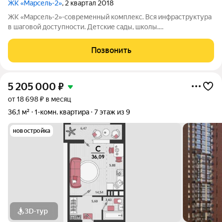
ЖК «Марсель-2»
, 2 квартал 2018
ЖК «Марсель-2»-современный комплекс. Вся инфраструктура
в шаговой доступности. Детские сады, школы.
Благоустроенный двор с детской площадкой. Звоните, с
удовольствием отвечу на все Ваши вопросы.
Позвонить
5 205 000
₽
от 18 698 ₽ в месяц
36,1 м²
1-комн. квартира
7 этаж из 9
новостройка
3D-тур