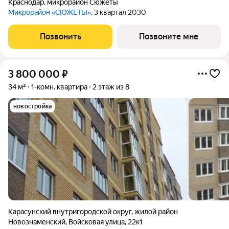
Краснодар
,
микрорайон Сюжеты
Микрорайон «СЮЖЕТЫ»
, 3 квартал 2030
Позвонить
Позвоните мне
3 800 000
₽
34 м²
1-комн. квартира
2 этаж из 8
новостройка
Карасунский внутригородской округ
,
жилой район
Новознаменский
,
Войсковая улица
,
22к1