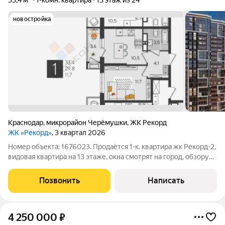
33,4 м²
1-комн. квартира
13 этаж из 24
новостройка
Краснодар
,
микрорайон Черёмушки
,
ЖК Рекорд
ЖК «Рекорд»
, 3 квартал 2026
Номер объекта: 1676023. Продаётся 1-к. квартира жк Рекорд-2,
видовая квартира на 13 этаже, окна смотрят на город, обзору
ничего не мешает. Площадь квартиры с лоджией 33,4 м2.Сам
дом монолитно-кирпичный, с новыми пассажирским и
Позвонить
Написать
грузовым лифтами.
4 250 000
₽