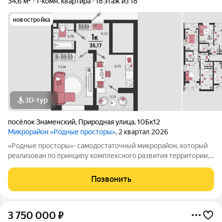
34,6 м²
1-комн. квартира
18 этаж из 18
новостройка
3D-тур
посёлок Знаменский
,
Природная улица
,
10Бк12
Микрорайон «Родные просторы»
, 2 квартал 2026
«Родные просторы»- самодостаточный микрорайон, который
реализован по принципу комплексного развития территории,
где есть вся инфраструктура для комфортной жизни. На
территории 41 га 29 домов от 9 до 24 этажей, уютные дворы со
Позвонить
спортивными и игровыми
3 750 000
₽