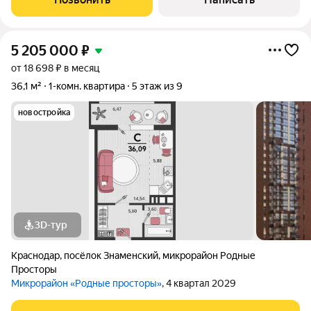
при помощи крана на батарее !
5 205 000
₽
от 18 698 ₽ в месяц
36,1 м²
1-комн. квартира
5 этаж из 9
новостройка
3D-тур
Краснодар
,
посёлок Знаменский
,
микрорайон Родные
Просторы
Микрорайон «Родные просторы»
, 4 квартал 2029