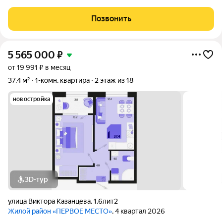
качественной предчистовой отделкой (ровная механическая
стяжка, входная металлическая дверь, счетчики на хол. гор.
Позвонить
воду, установлены радиаторы) . В радиусе
5 565 000
₽
от 19 991 ₽ в месяц
37,4 м²
1-комн. квартира
2 этаж из 18
новостройка
3D-тур
улица Виктора Казанцева
,
1.6лит2
Жилой район «ПЕРВОЕ МЕСТО»
, 4 квартал 2026