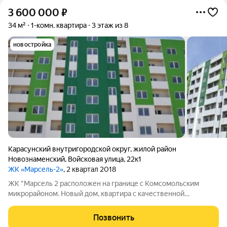
3 600 000
₽
34 м²
1-комн. квартира
3 этаж из 8
новостройка
Карасунский внутригородской округ
,
жилой район
Новознаменский
,
Войсковая улица
,
22к1
ЖК «Марсель-2»
, 2 квартал 2018
ЖК "Марсель 2 расположен на границе с Комсомольским
микрорайоном. Новый дом, квартира с качественной
предчистовой отделкой (ровная механическая стяжка, входная
металлическая дверь, счетчики на хол. гор. воду, установлены
Позвонить
радиаторы) . В шаговой