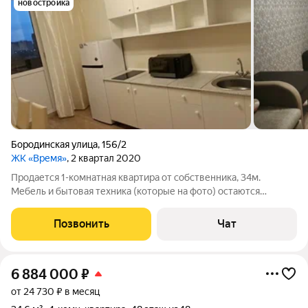
новостройка
Бородинская улица
,
156/2
ЖК «Время»
, 2 квартал 2020
Продается 1-комнатная квартира от собственника, 34м.
Мебель и бытовая техника (которые на фото) остаются
покупателю. Дом монолитно-кирпичный, сдан в 2020г,
закрытая территория, IP-домофон, круглосуточное
Позвонить
Чат
видеонаблюдение по периметру, современные
6 884 000
₽
от 24 730 ₽ в месяц