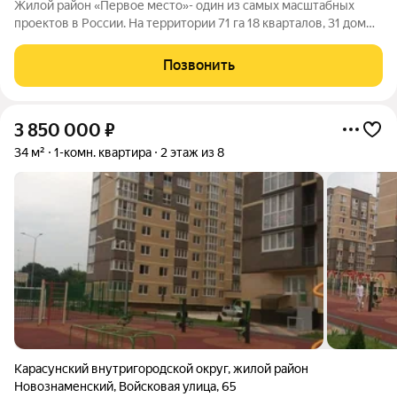
Жилой район «Первое место»- один из самых масштабных
проектов в России. На территории 71 га 18 кварталов, 31 дом
переменной этажности от 8 до 18 этажей, собственный парк 9
га, храмовый комплекс, пешеходный бульвар «Круг семьи»,
Позвонить
детские и спортивные
3 850 000
₽
34 м²
1-комн. квартира
2 этаж из 8
Карасунский внутригородской округ
,
жилой район
Новознаменский
,
Войсковая улица
,
65