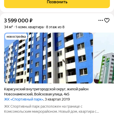
Позвонить
3 599 000
₽
34 м²
1-комн. квартира
8 этаж из 8
новостройка
Карасунский внутригородской округ
,
жилой район
Новознаменский
,
Войсковая улица
,
4к5
ЖК «Спортивный парк»
, 3 квартал 2019
ЖК Спортивный парк расположен на границе с
Комсомольским микрорайоном. Новый дом, квартира с