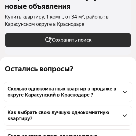
новые объявления
Купить квартиру, 1-комн., от 34 м², районы: в
Карасунском округе в Краснодаре
Сохранить поиск
Остались вопросы?
Сколько однокомнатных квартир в продаже в
округе Карасунский в Краснодаре ?
На Яндекс Недвижимости в продаже в округе 
Карасунский в Краснодаре 1069 однокомнатных 
Как выбрать свою лучшую однокомнатную
квартиру?
квартир, из них 17 объявлений от собственников, 
529 объявлений от агентств, 523 объявления от 
Чтобы купить 1-комнатную квартиру площадью 34 
застройщиков