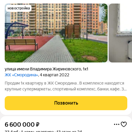
новостройка
улица имени Владимира Жириновского
,
1к1
ЖК «Смородина»
, 4 квартал 2022
Продам 1к квартиру в ЖК Смородина . В комплексе находятся
крупные супермаркеты, спортивный комплекс, банки, кафе. За
15 минут можно добраться до ТЦ "OZ Mall". Дорога до
центральной части Краснодара занимает 20 минут школа, на
Позвонить
территории комплекса 2
6 600 000
₽