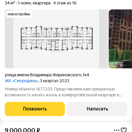
34 м²
1-комн. квартира
4 этаж из 16
новостройка
улица имени Владимира Жириновского
,
1к4
ЖК «Смородина»
, 3 квартал 2023
Номер объекта: 1677233. Представляем вам прекрасную
возможность начать жизнь в комфортабельной квартире в
современном жилом комплексе Краснодара ЖК Смородина .
Эта квартира идеальный вариант для тех, кто ценит комфорт,
Позвонить
Написать
современность и экономит
9 000 000
₽