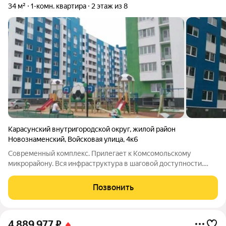
34 м²
1-комн. квартира
2 этаж из 8
Карасунский внутригородской округ
,
жилой район
Новознаменский
,
Войсковая улица
,
4к6
Современный комплекс. Прилегает к Комсомольскому
микрорайону. Вся инфраструктура в шаговой доступности.
Детские сады, школы. Качественная предчистовая отделка.
Благоустроенный двор с детской площадкой. Наземное метро
Позвонить
(электричка). 20 минут до центра
4 889 977
₽