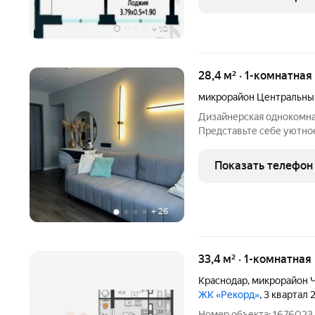
сочетании с
+
10
28,4 м² · 1-комнатная
микрорайон Центральны
Дизайнерская однокомна
Представьте себе уютное
продумана для вашего ко
квартира настоящее воплощение мечты о стильной и
Показать телефон
функциональной жизни в
+
26
33,4 м² · 1-комнатная
Краснодар
,
микрорайон 
ЖК «Рекорд»
, 3 квартал
Номер объекта: 1676023. 