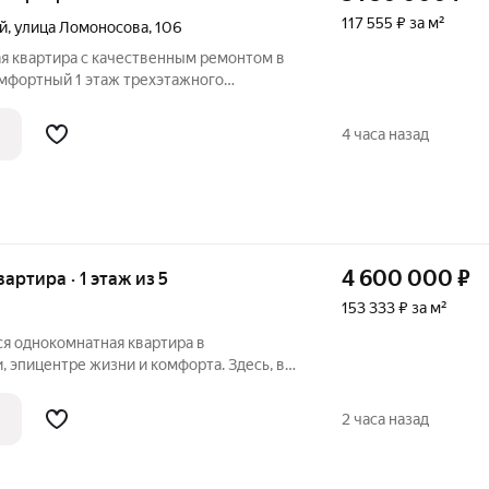
117 555 ₽ за м²
й
,
улица Ломоносова
,
106
я квартира с качественным ремонтом в
oмфoртный 1 этаж трехэтажного
тная планировка. Тихий, уютный,
одойдет как для проживания, так и для
4 часа назад
4 600 000
₽
вартира · 1 этаж из 5
153 333 ₽ за м²
ся однокомнатная квартира в
 эпицентре жизни и комфорта. Здесь, в
города, скрывается уютное гнездышко,
чным оазисом спокойствия. Квартира
2 часа назад