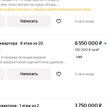
таже, окна смотрят на город, обзору
дь квартиры с лоджией 33,4 м2.Сам дом
ар (городской округ), Карасунский Внутригородской округ.
 новыми пассажирским и грузовым
Написать
3 часа назад
6 550 000
₽
я квартира · 8 этаж из 20
125 000 ₽ за м²
2
торг
. В продаже большая видовая
 в предчистовой отделкеОчень удобная
овкабольшая прихожаяшикарная комната
хня и лоджия с увеличенным панорамным
Написать
3 часа назад
бе
3 750 000
₽
 квартира · 1 этаж из 2