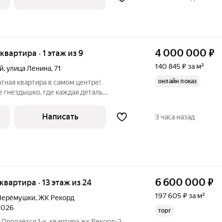
4 000 000
₽
 квартира · 1 этаж из 9
140 845 ₽ за м²
й
,
улица Ленина
,
71
онлайн показ
тная квартира в самом центре!
 гнездышко, где каждая деталь
мфорта и радости. Эта однокомнатная
Написать
3 часа назад
 самом центре
6 600 000
₽
 квартира · 13 этаж из 24
197 605 ₽ за м²
Черёмушки
,
ЖК Рекорд
 2026
торг
Продаётся 1-к. квартира жк Рекорд-2,