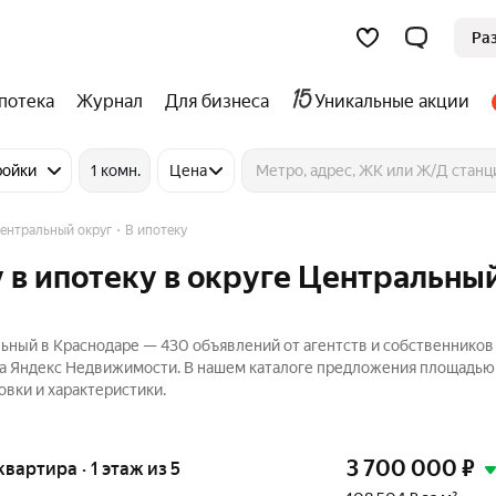
Ра
потека
Журнал
Для бизнеса
Уникальные акции
ройки
1 комн.
Цена
ентральный округ
В ипотеку
 в ипотеку в округе Центральный
ьный в Краснодаре — 430 объявлений от агентств и собственников
на Яндекс Недвижимости. В нашем каталоге предложения площадью о
овки и характеристики.
3 700 000
₽
 квартира · 1 этаж из 5