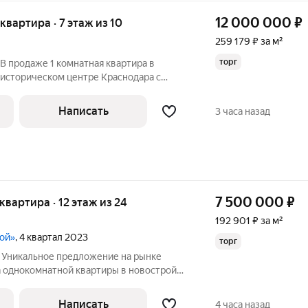
12 000 000
₽
 квартира · 7 этаж из 10
259 179 ₽ за м²
торг
 В продаже 1 комнатная квартира в
в историческом центре Краснодара с
с видеонаблюдением ,с детской
наземной и подземной ,лифт спускается в
Написать
3 часа назад
7 500 000
₽
 квартира · 12 этаж из 24
192 901 ₽ за м²
ной»
, 4 квартал 2023
торг
. Уникальное предложение на рынке
 однокомнатной квартиры в новостройке
переуступкой права собственности. Это
ех, кому важен комфорт и удобство в
Написать
4 часа назад