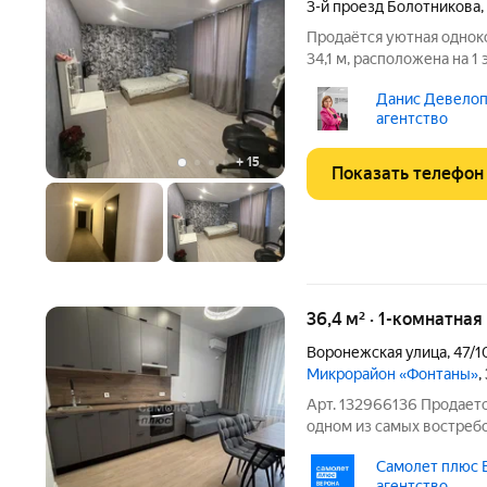
3-й проезд Болотникова
,
Продаётся уютная однок
34,1 м, расположена на 
удобная: большая изолир
Данис Девелоп
выходят на двор, много 
агентство
можно
+
15
Показать телефон
36,4 м² · 1-комнатна
Воронежская улица
,
47/1
Микрорайон «Фонтаны»
,
Арт. 132966136 Продаетс
одном из самых востреб
ЖК «Фонтаны». Идеальный
Самолет плюс 
эстетику и готовность «
агентство