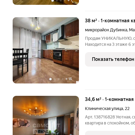
+
1
38 м² · 1-комнатная к
микрорайон Дубинка
,
Ма
Продам УНИКАЛЬНУЮ, со
Находится на 3 этаже 6 
центре дома, только одна
огромного балкона, квар
Показать телефон
квартиры во
+
15
34,6 м² · 1-комнатная
Клиническая улица
,
22
Арт. 138716828 Уютная, 
квартира в спокойном, 
вариант для собственного