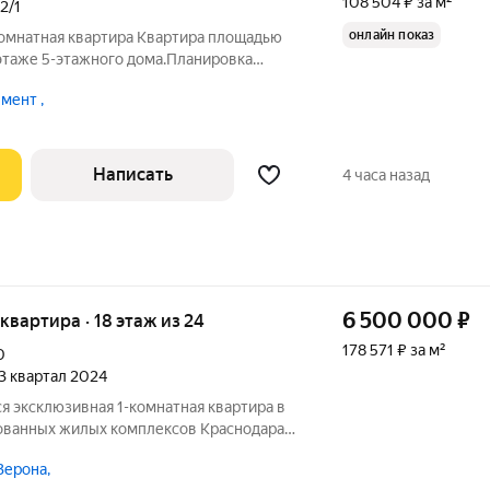
108 504 ₽ за м²
2/1
онлайн показ
омнатная квартира Квартира площадью
1 этаже 5-этажного дома.Планировка
ованная комната, уютная кухня. Окна
мент ,
света и простора. Сделан хороший ремонт
Написать
4 часа назад
6 500 000
₽
я квартира · 18 этаж из 24
178 571 ₽ за м²
0
 3 квартал 2024
я эксклюзивная 1-комнатная квартира в
ованных жилых комплексов Краснодара
 вариант для тех, кто ценит комфорт,
Верона,
под ключ». Преимущества квартиры: