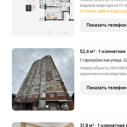
видовая квартира на 13 э
ничего не мешает. Площа
Отличие: район: Краснод
монолитно-кирпичный, с
лифтами.
Показать телефон
+
2
52,4 м² · 1-комнатна
Старокубанская улица
,
3
Номер объекта: 1650969
однокомнатная квартира
функциональная планир
с эркеромпросторная ку
Показать телефон
остеклениемМожете се
+
10
31,9 м² · 1-комнатная