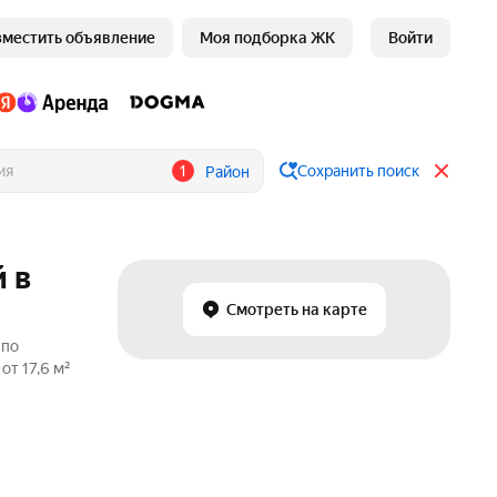
зместить объявление
Моя подборка ЖК
Войти
1
Сохранить поиск
Район
 в
Смотреть на карте
 по
т 17,6 м²