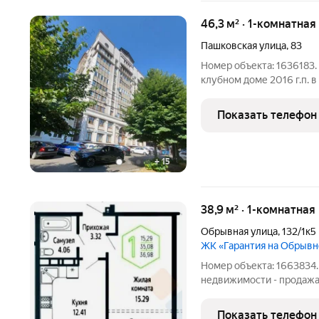
46,3 м² · 1-комнатная
Пашковская улица
,
83
Номер объекта: 1636183.
клубном доме 2016 г.п. 
закрытой территорией , 
площадкой, с парковкой 
Показать телефон
паркинг. Самый
+
15
38,9 м² · 1-комнатная
Обрывная улица
,
132/1к5
ЖК «Гарантия на Обрыв
Номер объекта: 1663834
недвижимости - продажа
площадью 38.88 кв.м. с 
идеальный вариант для т
Показать телефон