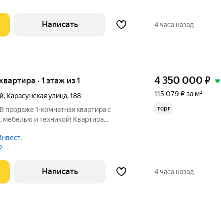
Написать
4 часа назад
4 350 000
₽
 квартира · 1 этаж из 1
115 079 ₽ за м²
й
,
Карасунская улица
,
188
торг
 В продаже 1-комнатная квартира с
 мебелью и техникой! Квартира
е города! Очень удобное расположение,
нвест,
в любой конец города, остановка
о
та
Написать
4 часа назад