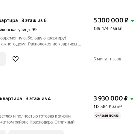
5 300 000
₽
вартира · 3 этаж из 6
139 474 ₽ за м²
йкопская улица
,
99
временную, большую квартиру!
этажного дома. Расположение квартиры в
 стена контактирует с улицей, но за счёт
тира очень теплая. Уникальность данной
5 минут назад
3 930 000
₽
 квартира · 3 этаж из 4
113 584 ₽ за м²
онлайн показ
светлая и полностью готовая к жизни
обжитом районе Краснодара. Отличный
 проживания или сдачи в аренду всё