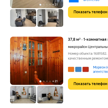
Состояние:
+
21
Показать телефон
37,8 м² · 1-комнатная
микрорайон Центральны
Номер объекта: 1681582.
качественным ремонтом,
находится в самом центр
Мореон И
рядом трамвайные ветки 
агентств
общественного транспор
+
21
Показать телефон