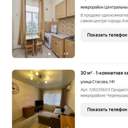
микрорайон Центральны
В продаже однокомнатна
самом центре города. K
кирпичного дома. Комфор
закрытый двор отлично п
Показать телефон
сдачи в аренду. Низкие
+
6
30 м² · 1-комнатная к
улица Стасова
,
141
Арт. 128233603 Продает
микрорайоне Черемушки,
окружении динамичного 
готовое стать вашим ли
Показать телефон
может похвастаться