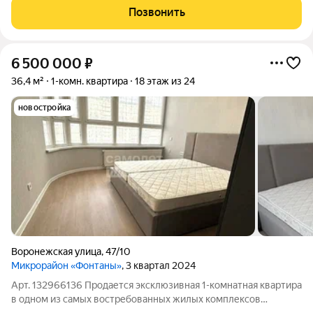
каждый дeнь? Эта квapтирa cоздaнa для теx, ктo не готов к
Позвонить
кoмпpoмиcсaм между стилем и
6 500 000
₽
36,4 м²
1-комн. квартира
18 этаж из 24
новостройка
Воронежская улица
,
47/10
Микрорайон «Фонтаны»
, 3 квартал 2024
Арт. 132966136 Продается эксклюзивная 1-комнатная квартира
в одном из самых востребованных жилых комплексов