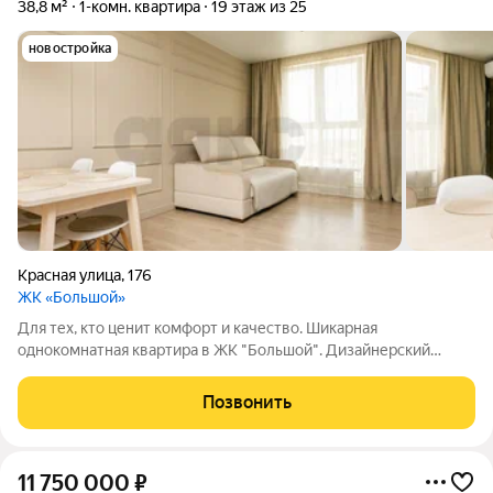
38,8 м²
1-комн. квартира
19 этаж из 25
новостройка
Красная улица
,
176
ЖК «Большой»
Для тех, кто ценит комфорт и качество. Шикарная
однокомнатная квартира в ЖК "Большой". Дизайнерский
ремонт выполнен с использованием натуральных и
дорогостоящих материалов вы почувствуете комфорт в
Позвонить
каждой детали. Качественная мебель и техника
11 750 000
₽