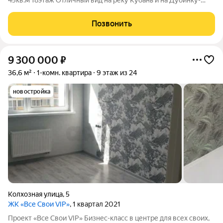
45кв.м 18этаж Отличный вид на реку Кубань и на Дубинку-
Окна в соседние дома не смотрят(в отличии от других
квартир). Дом сдан. Расположен на пересечении улиц
Позвонить
Старокубанская/Воронежская. До
9 300 000
₽
36,6 м²
1-комн. квартира
9 этаж из 24
новостройка
Колхозная улица
,
5
ЖК «Все Свои VIP»
, 1 квартал 2021
Проект «Все Свои VIP» Бизнес-класс в центре для всех своих,