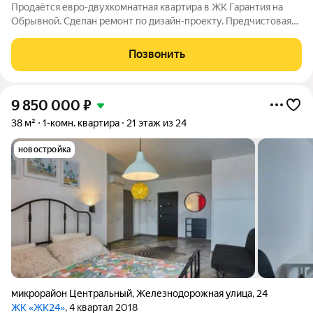
Продаётся евро-двухкомнатная квартира в ЖК Гарантия на
Обрывной. Сделан ремонт по дизайн-проекту. Предчистовая
отделка от застройщика полностью переделана. Полы
кварцвинил Tarket на наливном основании. Стены с
Позвонить
декоративной штукатуркой и стильными
9 850 000
₽
38 м²
1-комн. квартира
21 этаж из 24
новостройка
микрорайон Центральный
,
Железнодорожная улица
,
24
ЖК «ЖК24»
, 4 квартал 2018