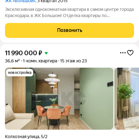
ЖК «Большой»
, 3 квартал 2015
Эксклюзивная однокомнатная квартира в самом центре города
Краснодара, в ЖК Большом! Отделка квартиры по
дизайнерскому проекту. Современная и функциональная
планировка. Квартира расположена на видовом этаже! Вся
Позвонить
мебель и техника новая , хорошего
11 990 000
₽
36,6 м²
1-комн. квартира
15 этаж из 23
новостройка
Колхозная улица
,
5/2