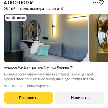
4 000 000
₽
28,4 м²
1-комн. квартира
1 этаж из 9
онлайн показ
микрорайон Центральный
,
улица Ленина
,
71
Дизайнерская однокомнатная квартира в самом центре!
Представьте себе уютное гнездышко, где каждая деталь
продумана для вашего комфорта и радости. Эта
Агентство Альбина Марченко
однокомнатная квартира настоящее воплощение мечты о
стильной и функциональной жизни в самом центре
Позвонить
Написать