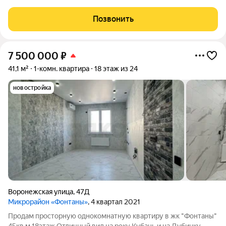
Краснодара и благодаря своей локации с шаговой доступности
от всех необходимых объектов инфраструктуры и
Позвонить
транспортной развязкой наделен высоким
7 500 000
₽
41,1 м²
1-комн. квартира
18 этаж из 24
новостройка
Воронежская улица
,
47Д
Микрорайон «Фонтаны»
, 4 квартал 2021
Продам просторную однокомнатную квартиру в жк "Фонтаны"