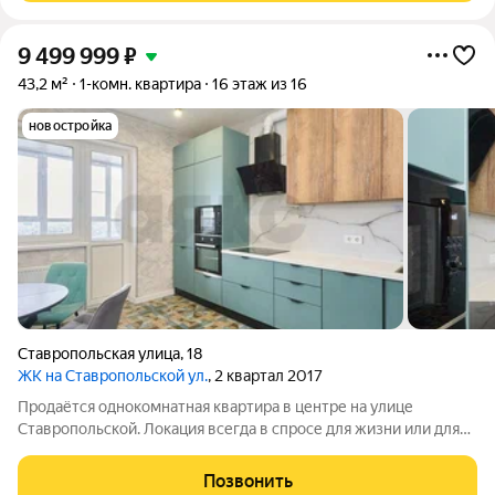
9 499 999
₽
43,2 м²
1-комн. квартира
16 этаж из 16
новостройка
Ставропольская улица
,
18
ЖК на Ставропольской ул.
, 2 квартал 2017
Продаётся однокомнатная квартира в центре на улице
Ставропольской. Локация всегда в спросе для жизни или для
инвестиций. Пешая доступность до Красной улицы. Рядом
КубГМУ, ЖД вокзал, Арбитражный и Краевой суд, школы,
Позвонить