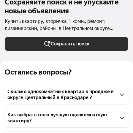
Сохраняйте поиск и не упускайте
новые объявления
Купить квартиру, вторичка, 1-комн., ремонт:
дизайнерский, районы: в Центральном округе
(Краснодар) в Краснодаре
Сохранить поиск
Остались вопросы?
Сколько однокомнатных квартир в продаже в
округе Центральный в Краснодаре ?
На Яндекс Недвижимости в продаже в округе 
Центральный в Краснодаре 130 однокомнатных 
Как выбрать свою лучшую однокомнатную
квартиру?
квартир, из них 3 объявления от собственников, 127 
объявлений от агентств
Чтобы купить 1-комнатную квартиру с 