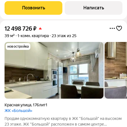
Краснодара ЖК «Фонтаны». Идеальный вариант для тех, кто
ценит комфорт, эстетику и готовность «под ключ».
Позвонить
Написать
Преимущества квартиры: Состояние:
12 498 726
₽
39 м²
1-комн. квартира
23 этаж из 25
новостройка
Красная улица
,
176лит1
ЖК «Большой»
Продам однокомнатную квартиру в ЖК "Большой" на высоком
23 этаже. ЖК "Большой" расположен в самом центре