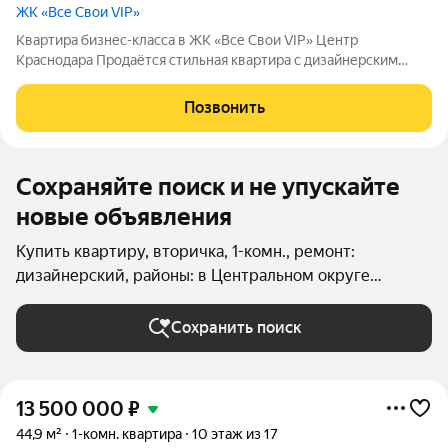
ЖК «Все Свои VIP»
Квартира бизнес-класса в ЖК «Все Свои VIP» Центр
Краснодара Продаётся стильная квартира с дизайнерским
ремонтом. О КВАРТИРЕ: -15 этаж, вид в закрытый
дизайнерский двор-парк (стилобат) -Увеличенная площадь:
Позвонить
лоджия объединена с кухней -Кухня и
Сохраняйте поиск и не упускайте
новые объявления
Купить квартиру, вторичка, 1-комн., ремонт:
дизайнерский, районы: в Центральном округе
(Краснодар) в Краснодаре
Сохранить поиск
13 500 000
₽
44,9 м²
1-комн. квартира
10 этаж из 17