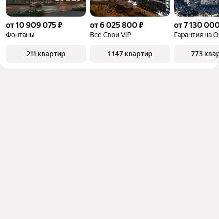
от 10 909 075 ₽
от 6 025 800 ₽
от 7 130 000
Фонтаны
Все Свои VIP
Гарантия на 
211 квартир
1 147 квартир
773 ква