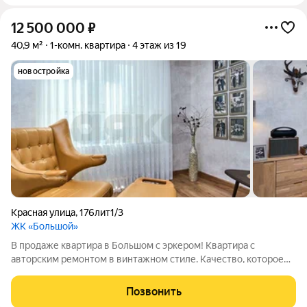
12 500 000
₽
40,9 м²
1-комн. квартира
4 этаж из 19
новостройка
Красная улица
,
176лит1/3
ЖК «Большой»
В продаже квартира в Большом с эркером! Квартира с
авторским ремонтом в винтажном стиле. Качество, которое
Вас удивит, делали все с любовью для себя. Планировка с
гардеробной, кухней-гостиной и большой изолированной
Позвонить
комнатой. Вид во двор. Звоните!