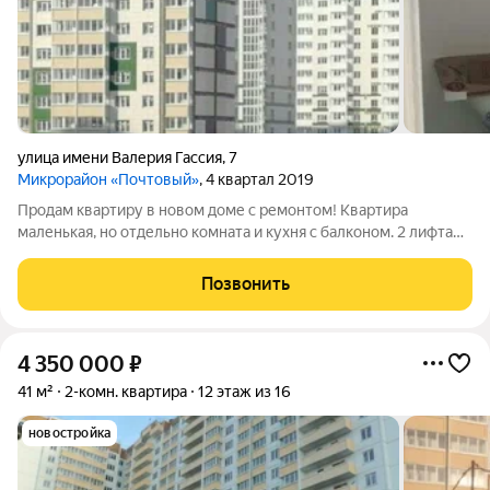
улица имени Валерия Гассия
,
7
Микрорайон «Почтовый»
, 4 квартал 2019
Продам квартиру в новом доме с ремонтом! Квартира
маленькая, но отдельно комната и кухня с балконом. 2 лифта
(пассажирский и грузовой). В шаговой доступности остановка
общественного транспорта, магазины Пятерочка и Магнит. Во
Позвонить
дворе начали строить
4 350 000
₽
41 м²
2-комн. квартира
12 этаж из 16
новостройка