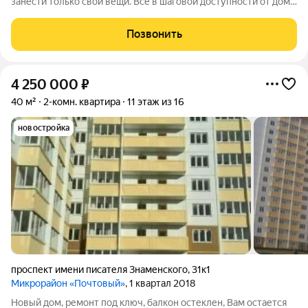
занести только свои вещи. Все в шаговой доступности от дома.
( рынок, школа,садик,остановка) Ипотека, мат.капит.-
рассмотрим любую форму оплаты. ( указываем полную
Позвонить
стоимость квартиры ) Цена
4 250 000
₽
40 м²
2-комн. квартира
11 этаж из 16
новостройка
проспект имени писателя Знаменского
,
31к1
Микрорайон «Почтовый»
, 1 квартал 2018
Новый дом, ремонт под ключ, балкон остеклен, Вам остается