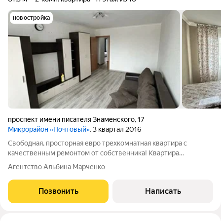
новостройка
проспект имени писателя Знаменского
,
17
Микрорайон «Почтовый»
, 3 квартал 2016
Свободная, просторная евро трехкомнатная квартира с
качественным ремонтом от собственника! Квартира
полностью готова к проживанию. Адрес:пр-т им. писателя
Агентство Альбина Марченко
Знаменского, д. 17, вблизи школа, детские сады, Краснодарский
лесопарк отличное место для
Позвонить
Написать