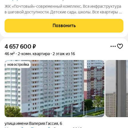
ЖК «Почтовый»-современный комплекс. Вся инфраструктура
в шаговой доступности. Детские сады, школы. Все квартиры с
отделкой «под ключ». Благоустроенный двор с детской
площадкой. ФЗ-214. Ипотека, мат. капитал, рассрочка. Звоните,
Позвонить
с удовольствием отвечу
4 657 600
₽
46 м²
2-комн. квартира
2 этаж из 16
новостройка
улица имени Валерия Гассия
,
6