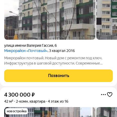
улица имени Валерия Гассия
,
6
Микрорайон «Почтовый»
, 3 квартал 2016
Микрорайон почтовый. Новый дом с ремонтом под ключ.
Инфраструктура в шаговой доступности. Современные
детские площадки. Большая парковочная зона. Любая форма
оплаты. Звоните, я отвечу на все ваши вопросы.
Позвонить
4 300 000
₽
42 м²
2-комн. квартира
4 этаж из 16
новостройка