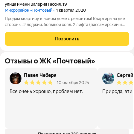
улица имени Валерия Гассия
,
19
Микрорайон «Почтовый»
, 1 квартал 2020
Продам квартиру в новом доме с ремонтом! Квартира на две
стороны. 2 лоджии, большой холл, 2 лифта (пассажирский и
грузовой). В шаговой доступности остановка общественного
транспорта, магазины Пятерочка и Магнит. Во дворе начали
Позвонить
строить детский сад и
Отзывы о ЖК «Почтовый»
Павел Чеберя
Сергей
10 октября 2025
Все очень хорошо, проблем нет.
Природа, эти