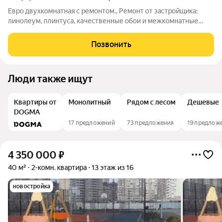
Евро двухкомнатная с ремонтом., Ремонт от застройщика:
линолеум, плинтуса, качественные обои и межкомнатные
двери, металлическая входная дверь. Балкон с остеклением.
Дом блочный, теплый. Невысокие коммунальные платежи.
Позвонить
Просторный благоустроенный
Люди также ищут
Квартиры от
Монолитный
Рядом с лесом
Дешевые
DOGMA
17 предложений
73 предложения
19 предлож
4 350 000
₽
40 м²
2-комн. квартира
13 этаж из 16
новостройка