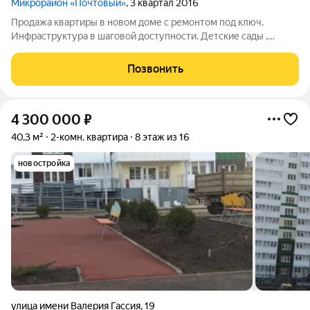
Микрорайон «Почтовый»
, 3 квартал 2016
Продажа квартиры в новом доме с ремонтом под ключ.
Инфраструктура в шаговой доступности. Детские сады ,
школы, магазины рядом. Своя набережная на р. Кубань. Любая
форма оплаты. Звоните, я отвечу на все ваши вопросы.
Позвонить
4 300 000
₽
40,3 м²
2-комн. квартира
8 этаж из 16
новостройка
улица имени Валерия Гассия
,
19