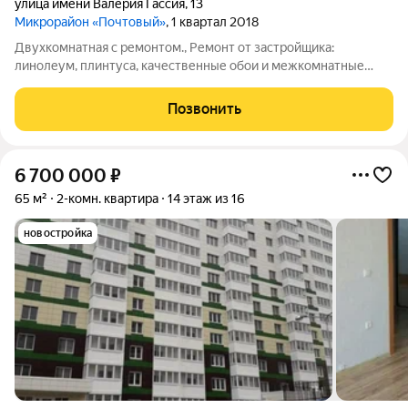
улица имени Валерия Гассия
,
13
Микрорайон «Почтовый»
, 1 квартал 2018
Двухкомнатная с ремонтом., Ремонт от застройщика:
линолеум, плинтуса, качественные обои и межкомнатные
двери, металлическая входная дверь. Планировка на две
стороны, два балкона с остеклением. Дом блочный, теплый.
Позвонить
Невысокие коммунальные платежи.
6 700 000
₽
65 м²
2-комн. квартира
14 этаж из 16
новостройка