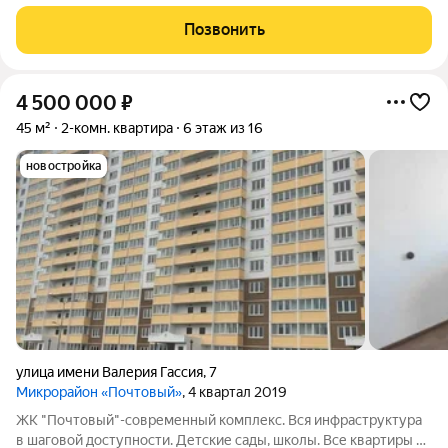
грузовой). В шаговой доступности остановка общественного
транспорта, магазины Пятерочка и Магнит. Подробности по
Позвонить
телефону!
4 500 000
₽
45 м²
2-комн. квартира
6 этаж из 16
новостройка
улица имени Валерия Гассия
,
7
Микрорайон «Почтовый»
, 4 квартал 2019
ЖК "Почтовый"-современный комплекс. Вся инфраструктура
в шаговой доступности. Детские сады, школы. Все квартиры с