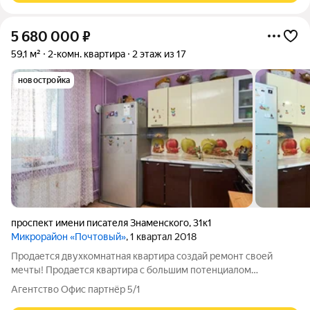
5 680 000
₽
59,1 м²
2-комн. квартира
2 этаж из 17
новостройка
проспект имени писателя Знаменского
,
31к1
Микрорайон «Почтовый»
, 1 квартал 2018
Продается двухкомнатная квартира создай ремонт своей
мечты! Продается квартира с большим потенциалом
идеальный вариант для тех, кто хочет сделать ремонт под себя
Агентство Офис партнёр 5/1
и не переплачивать за чужую отделку. Удобная планировка,