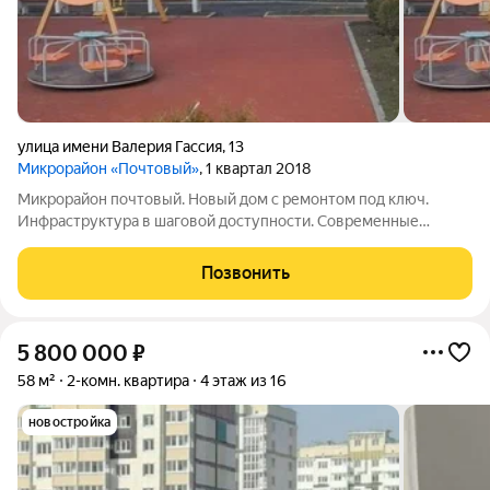
улица имени Валерия Гассия
,
13
Микрорайон «Почтовый»
, 1 квартал 2018
Микрорайон почтовый. Новый дом с ремонтом под ключ.
Инфраструктура в шаговой доступности. Современные
детские площадки. Большая парковочная зона. Любая форма
оплаты. Звоните, я отвечу на все ваши вопросы.
Позвонить
5 800 000
₽
58 м²
2-комн. квартира
4 этаж из 16
новостройка