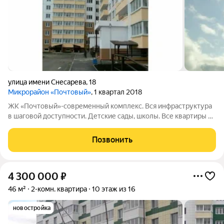
улица имени Снесарева
,
18
Микрорайон «Почтовый»
, 1 квартал 2018
ЖК «Почтовый»-современный комплекс. Вся инфраструктура
в шаговой доступности. Детские сады, школы. Все квартиры с
отделкой «под ключ». Благоустроенный двор с детской
площадкой. ФЗ-214. Ипотека, мат. капитал, рассрочка. Звоните,
Позвонить
с удовольствием отвечу
4 300 000
₽
46 м²
2-комн. квартира
10 этаж из 16
новостройка