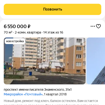
отделкой "под ключ". Благоустроенный двор с детской
площадкой. ФЗ-214. Ипотека, мат. капитал, рассрочка. Звоните,
Позвонить
с удовольствием отвечу
6 550 000
₽
70 м²
2-комн. квартира
14 этаж из 16
новостройка
проспект имени писателя Знаменского
,
31к1
Микрорайон «Почтовый»
, 1 квартал 2018
Новый дом, ремонт под ключ, балкон остеклен, Вам остается