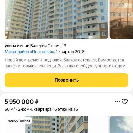
улица имени Валерия Гассия
,
13
Микрорайон «Почтовый»
, 1 квартал 2018
Новый дом, ремонт под ключ, балкон остеклен, Вам остается
занести только свои вещи. Все в шаговой доступности от дома.
( рынок, школа,садик,остановка) Ипотека, мат.капит.-
рассмотрим любую форму оплаты. ( указываем полную
Позвонить
стоимость квартиры ) Звоните
5 950 000
₽
58 м²
2-комн. квартира
6 этаж из 16
новостройка