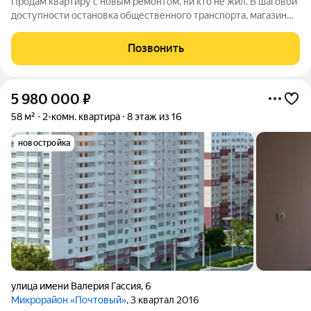
Продам квартиру с новым ремонтом, ни кто не жил. В шаговой
доступности остановка общественного транспорта, магазин
Магнит и Пятерочка. Рядом школа №46, №52, детские сады.
Подробности по телефону!
Позвонить
5 980 000
₽
58 м²
2-комн. квартира
8 этаж из 16
новостройка
улица имени Валерия Гассия
,
6
Микрорайон «Почтовый»
, 3 квартал 2016