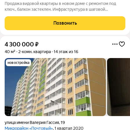
Продажа видовой квартиры в новом доме с ремонтом под
ключ., балкон застеклен. Инфраструктура в шаговой
доступности. Детские сады , школы, магазины рядом. Своя
набережная на р. Кубань. Любая форма оплаты. Звоните, я
Позвонить
отвечу на все ваши вопросы.
4 300 000
₽
40 м²
2-комн. квартира
14 этаж из 16
новостройка
улица имени Валерия Гассия
,
19
Микрорайон «Почтовый»
, 1 квартал 2020