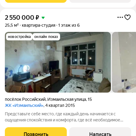
2 550 000
₽
25,5 м²
квартира-студия
1 этаж из 6
новостройка
онлайн показ
посёлок Российский
,
Измаильская улица
,
15
ЖК «Измаильский»
, 4 квартал 2015
Представьте себе место, где каждый день начинается с
ощущения спокойствия и комфорта, где всё необходимое
находится под рукой, а ваш дом это не просто стены, а
настоящий оазис уюта. Мы рады представить вам уникальную
Позвонить
Написать