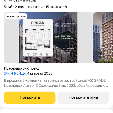
от 47 619 ₽ в месяц
51 м²
2-комн. квартира
15 этаж из 18
новостройка
Краснодар
,
ЖК Грейд
ЖК «ГРЕЙД»
, 4 квартал 2028
В продаже 2-комнатная квартира от застройщика! ЖК GRADE г.
Краснодар, Литер 13 Срок сдачи: 3 кв. 2028, общей площадью
51 кв.м., на 15 этаже. GRADE от DOGMA: квартал бизнес-класса.
Никогда неоклассика не была представлена в краснодарской
Позвонить
Позвоните мне
архитектуре с