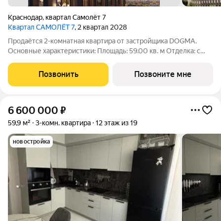
Краснодар
,
квартал Самолёт 7
Квартал САМОЛЁТ 7
, 2 квартал 2028
Продаётся 2-комнатная квартира от застройщика DOGMA.
Основные характеристики: Площадь: 59.00 кв. м Отделка: с
отделкой white box Расположение: город Краснодар, улица
Западный обход. Жилой комплекс: новый жилой квартал
Позвонить
Позвоните мне
бизнес - класса «Самолёт 7».
6 600 000
₽
59,9 м²
3-комн. квартира
12 этаж из 19
новостройка