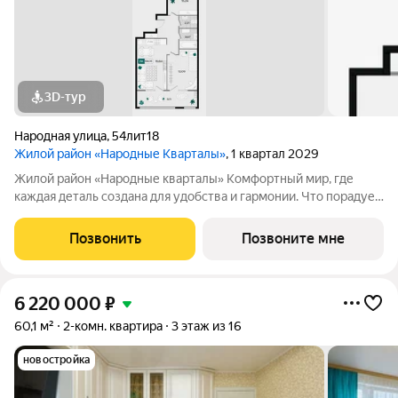
3D-тур
Народная улица
,
54лит18
Жилой район «Народные Кварталы»
, 1 квартал 2029
Жилой район «Народные кварталы» Комфортный мир, где
каждая деталь создана для удобства и гармонии. Что порадует
в домах: Дизайнерские входные группы с просторными
колясочными и велосипедными все для комфорта с первого
Позвонить
Позвоните мне
шага. Монолитно-кирпичная
6 220 000
₽
60,1 м²
2-комн. квартира
3 этаж из 16
новостройка