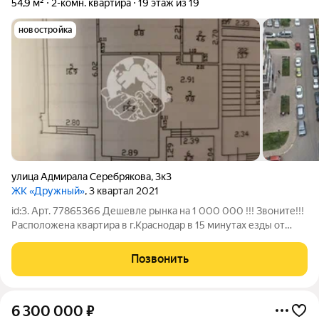
54,9 м²
2-комн. квартира
19 этаж из 19
новостройка
улица Адмирала Серебрякова
,
3к3
ЖК «Дружный»
, 3 квартал 2021
id:3. Арт. 77865366 Дешевле рынка на 1 000 000 !!! Звоните!!!
Расположена квартира в г.Краснодар в 15 минутах езды от
Парка Краснодар (парка Галицкого). О квартире: Общая
площадь квартиры 55 м2 Изолированные комнаты Видовой
Позвонить
этаж, с которого
6 300 000
₽