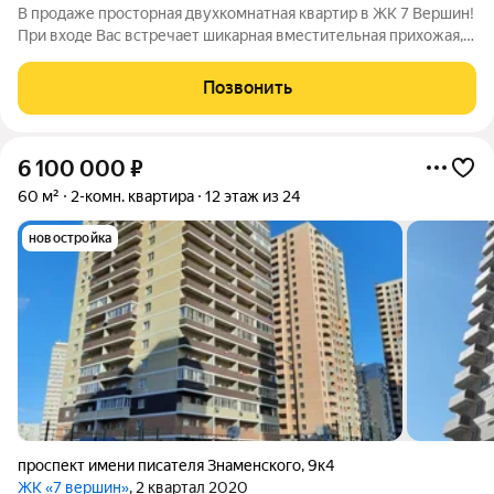
В продаже просторная двухкомнатная квартир в ЖК 7 Вершин!
При входе Вас встречает шикарная вместительная прихожая,
широкой формы кухня-гостиная площадью 18 м2 позволит
расставить мебель по своему усмотрению, в квартире две
Позвонить
изолированные комнаты
6 100 000
₽
60 м²
2-комн. квартира
12 этаж из 24
новостройка
проспект имени писателя Знаменского
,
9к4
ЖК «7 вершин»
, 2 квартал 2020