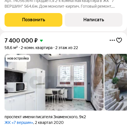
Арт. 140563641 Продаётся 2-х комнатная квартира в ЖК "7
ВЕРШИН" S64,6м. Дом монолит-кирпич. Готовый ремонт,
мебель остаётся. Развитая инфраструктура. Всё рядом -
"Николаевский бульвар", школы, детские сады, поликлиники,
Позвонить
Написать
Пятерочки, Магниты, рынок,
7 400 000
₽
58,6 м²
2-комн. квартира
2 этаж из 22
новостройка
проспект имени писателя Знаменского
,
9к2
ЖК «7 вершин»
, 2 квартал 2020