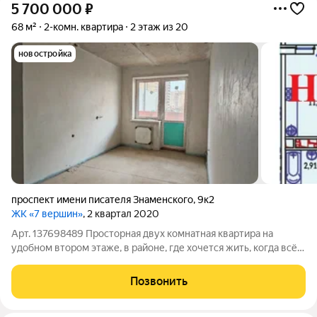
5 700 000
₽
68 м²
2-комн. квартира
2 этаж из 20
новостройка
проспект имени писателя Знаменского
,
9к2
ЖК «7 вершин»
, 2 квартал 2020
Арт. 137698489 Просторная двух комнатная квартира на
удобном втором этаже, в районе, где хочется жить, когда всё
нужное рядом! Условия продажи, Без риелторских % : Вся цена
в договоре Мат капитал можно Ипотека базовая под 11,9%,
Позвонить
СЕМЕЙНОЙ ИПОТЕКИ НЕТ