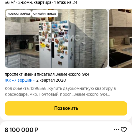
56 м²
2-комн. квартира
1 этаж из 24
новостройка
онлайн показ
проспект имени писателя Знаменского
,
9к4
ЖК «7 вершин»
, 2 квартал 2020
Код объекта: 1295555. Купить двухкомнатную квартиру в
Краснодаре, мкр. Почтовый, просп. Знаменского, 9к4
Продаётся уютная 2-комнатная квартира с косметическим
ремонтом и высоким потолком в современном доме 2022
Позвонить
года. Отличный вариант для жизни или
8 100 000
₽