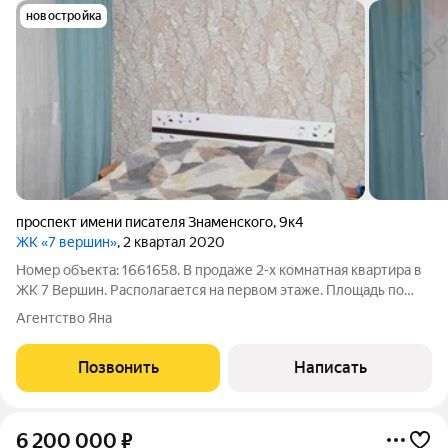
новостройка
проспект имени писателя Знаменского
,
9к4
ЖК «7 вершин»
, 2 квартал 2020
Номер объекта: 1661658. В продаже 2-х комнатная квартира в
ЖК 7 Вершин. Располагается на первом этаже. Площадь по
выписке 52,1 м.кв. + 7 м.кв. лоджия. Квартира идеально
Агентство Яна
подойдёт для семей с детьми. По периметру территории
комплекса видеонаблюдение.
Позвонить
Написать
6 200 000
₽