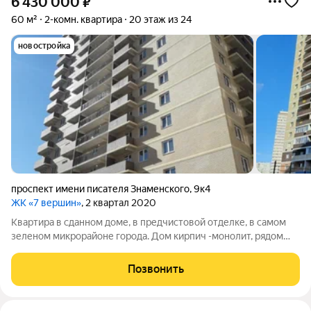
6 430 000
₽
60 м²
2-комн. квартира
20 этаж из 24
новостройка
проспект имени писателя Знаменского
,
9к4
ЖК «7 вершин»
, 2 квартал 2020
Квартира в сданном доме, в предчистовой отделке, в самом
зеленом микрорайоне города. Дом кирпич -монолит, рядом
школы, детсады, магазины, рынки, транспортная развязка. В
квартире есть гардеробная.
Позвонить