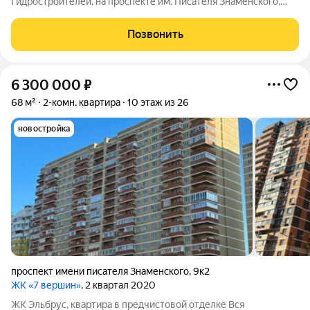
Гидростроителей, на проспекте им. Писателя Знаменского,
3/16 бл., площадью 62(66)/33/14 кв.м, в отличном состоянии.
Дом 2014 г.п. Планировка квартиры на противоположные
Позвонить
стороны: большая прихожая,
6 300 000
₽
68 м²
2-комн. квартира
10 этаж из 26
новостройка
проспект имени писателя Знаменского
,
9к2
ЖК «7 вершин»
, 2 квартал 2020
ЖК Эльбрус, квартира в предчистовой отделке Вся