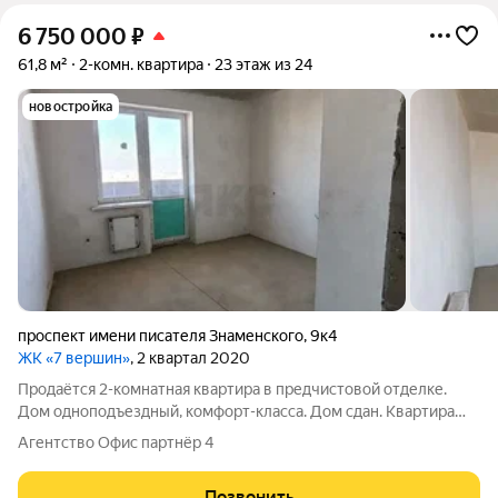
6 750 000
₽
61,8 м²
2-комн. квартира
23 этаж из 24
новостройка
проспект имени писателя Знаменского
,
9к4
ЖК «7 вершин»
, 2 квартал 2020
Продаётся 2-комнатная квартира в предчистовой отделке.
Дом одноподъездный, комфорт-класса. Дом сдан. Квартира
готова к ремонту и воплощению Ваших дизайнерских
Агентство Офис партнёр 4
решений. В подъезде 4 лифта! Возможна ипотека. Дом
расположен в хорошей локации, в районе с
Позвонить