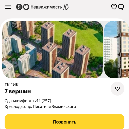
ГК ГИК
7 вершин
Сдан
•
комфорт +
•
4.1 (257)
Краснодар
,
пр. Писателя Знаменского
Позвонить