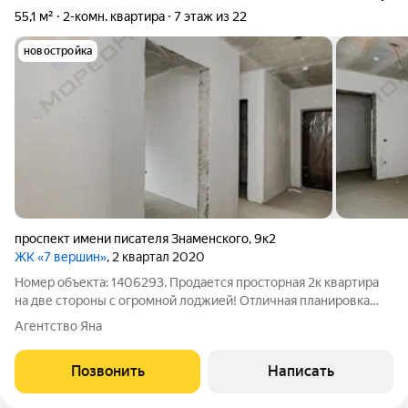
55,1 м²
2-комн. квартира
7 этаж из 22
новостройка
проспект имени писателя Знаменского
,
9к2
ЖК «7 вершин»
, 2 квартал 2020
Номер объекта: 1406293. Продается просторная 2к квартира
на две стороны с огромной лоджией! Отличная планировка
комнаты изолированы, санузел раздельный! В предчистовом
Агентство Яна
варианте, ремонт можно делать под себя. Высокие потолки и
расположение на две
Позвонить
Написать