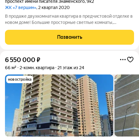
проспект имени писателя Знаменского
,
9к2
ЖК «7 вершин»
, 2 квартал 2020
В продаже двухкомнатная квартира в предчистовой отделке в
новом доме! Большие просторные светлые комнаты,
раздельный санузел, идеальный вариант для воплощения
дизайнерских идей! Дом расположен в самой развитой части
Позвонить
Гидростроя, школа и детсад рядом,
6 550 000
₽
66 м²
2-комн. квартира
21 этаж из 24
новостройка