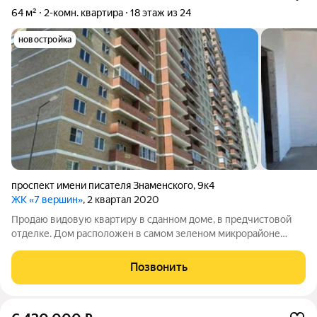
64 м²
2-комн. квартира
18 этаж из 24
новостройка
проспект имени писателя Знаменского
,
9к4
ЖК «7 вершин»
, 2 квартал 2020
Продаю видовую квартиру в сданном доме, в предчистовой
отделке. Дом расположен в самом зеленом микрорайоне
города, рядом школы, детсады, магазины, рынки, транспортная
развязка. Ипотека возможна, обременений нет!
Позвонить