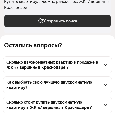
Купить квартиру, 2-комн., рядом: лес, ЖК: 7 вершин в
Краснодаре
Сохранить поиск
Остались вопросы?
Сколько двухкомнатных квартир в продаже в
ЖК «7 вершин» в Краснодаре ?
На Яндекс Недвижимости в продаже в ЖК «7 
вершин» в Краснодаре 28 двухкомнатных квартир, 
Как выбрать свою лучшую двухкомнатную
квартиру?
из них 28 объявлений от агентств
Чтобы купить 2-комнатную квартиру рядом с лесом 
в ЖК «7 вершин», воспользуйтесь тепловой картой 
Сколько стоит купить двухкомнатную
квартиру в ЖК «7 вершин» в Краснодаре ?
для оценки инфраструктуры и транспортной 
доступности в выбранном районе в ЖК «7 вершин» 