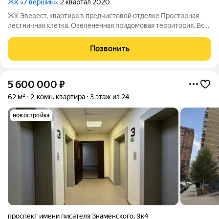
ЖК «7 вершин»
, 2 квартал 2020
ЖК Эверест, квартира в предчистовой отделке Просторная
лестничная клетка. Озелененная придомовая территория. Вся
инфраструктура в шаговой доступности. В 5 минутах от дома
находиться остановка общественного транспорта. Все
Позвонить
документы готовы к сделке.
5 600 000
₽
62 м²
2-комн. квартира
3 этаж из 24
новостройка
проспект имени писателя Знаменского
,
9к4