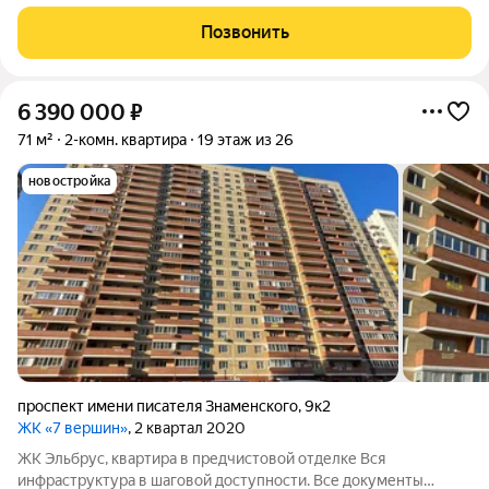
готовы к сделке. Звоните, отвечу на все ваши вопросы.
Позвонить
6 390 000
₽
71 м²
2-комн. квартира
19 этаж из 26
новостройка
проспект имени писателя Знаменского
,
9к2
ЖК «7 вершин»
, 2 квартал 2020
ЖК Эльбрус, квартира в предчистовой отделке Вся
инфраструктура в шаговой доступности. Все документы