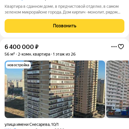
Квартира в сданном доме, в предчистовой отделке, в самом
зеленом микрорайоне города. Дом кирпич -монолит, рядом
школы, детсады, магазины, рынки, транспортная развязка. В
квартире есть гардеробная.
Позвонить
6 400 000
₽
56 м²
2-комн. квартира
1 этаж из 26
новостройка
улица имени Снесарева
,
10/1