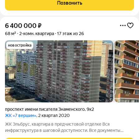
Один собственник ни кто не прописан. Звоните
Позвонить
Арт.1013162378
6 400 000
₽
68 м²
2-комн. квартира
17 этаж из 26
новостройка
проспект имени писателя Знаменского
,
9к2
ЖК «7 вершин»
, 2 квартал 2020
ЖК Эльбрус, квартира в предчистовой отделке Вся
инфраструктура в шаговой доступности. Все документы
готовы к сделке. Звоните, отвечу на все ваши вопросы.