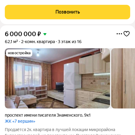
готовы к сделке. Звоните, отвечу на все ваши вопросы.
Позвонить
6 000 000
₽
62,1 м²
2-комн. квартира
3 этаж из 16
новостройка
проспект имени писателя Знаменского
,
9к1
ЖК «7 вершин»
Продаётся 2к. квартира в лучшей локации микрорайона