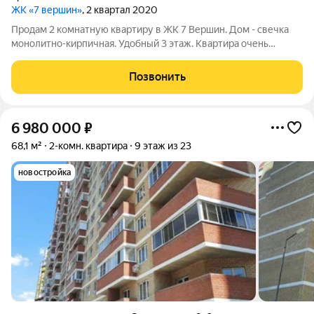
ЖК «7 вершин»
, 2 квартал 2020
Продам 2 комнатную квартиру в ЖК 7 Вершин. Дом - свечка
монолитно-кирпичная. Удобный 3 этаж. Квартира очень
светлая, вид из окон на детскую площадку и парковку для
машин, ничего не загораживает. Удобная планировка:
Позвонить
просторная прихожая 9,1 м2,
6 980 000
₽
68,1 м²
2-комн. квартира
9 этаж из 23
новостройка