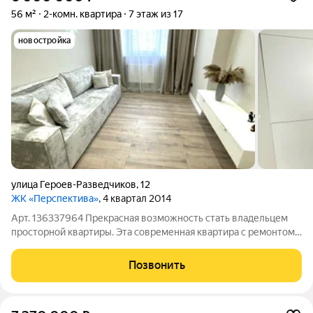
56 м²
2-комн. квартира
7 этаж из 17
новостройка
улица Героев-Разведчиков
,
12
ЖК «Перспектива»
, 4 квартал 2014
Арт. 136337964 Прекрасная возможность стать владельцем
просторной квартиры. Эта современная квартира с ремонтом
идеальное решение, как для личного проживания, так и для
инвестиций. В этой квартире вы сможете создать атмосферу
Позвонить
уюта и комфорта,