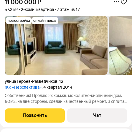
11 000 000
₽
57,2 м²
2-комн. квартира
7 этаж из 17
новостройка
онлайн показ
улица Героев-Разведчиков
,
12
ЖК «Перспектива»
, 4 квартал 2014
Собственник! Продаю 2х ком.кв, монолитно-кирпичный дом,
60м2, на две стороны, сделан качественный ремонт, 3 сплита.
Застройщик Девелопмент Юг, один из лучших в крае. Вся
необходимая инфраструктура в шаговой доступности. Дом
Позвонить
Чат
расположен в отличном