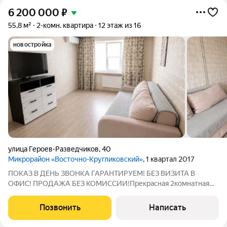
6 200 000
₽
55,8 м²
2-комн. квартира
12 этаж из 16
новостройка
улица Героев-Разведчиков
,
40
Микрорайон «Восточно-Кругликовский»
, 1 квартал 2017
ПОКАЗ В ДЕНЬ ЗВОНКА ГАРАНТИРУЕМ! БЕЗ ВИЗИТА В
ОФИС! ПРОДАЖА БЕЗ КОМИССИИ!Прекрасная 2комнатная
квартира 55.8 м на ул. Героев-Разведчиков выгодная покупка
для семьи Продается светлая 2комнатная квартира на 12 этаже
Позвонить
Написать
16этажного панельного дома по