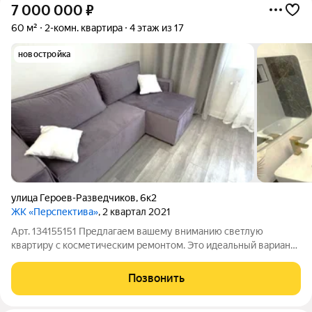
7 000 000
₽
60 м²
2-комн. квартира
4 этаж из 17
новостройка
улица Героев-Разведчиков
,
6к2
ЖК «Перспектива»
, 2 квартал 2021
Арт. 134155151 Предлагаем вашему вниманию светлую
квартиру с косметическим ремонтом. Это идеальный вариант
для тех, кто ищeт комфорт и удобства в одном из живописных
районов города.Квартира находится в районе с развитой
Позвонить
инфраструктурой и удобной