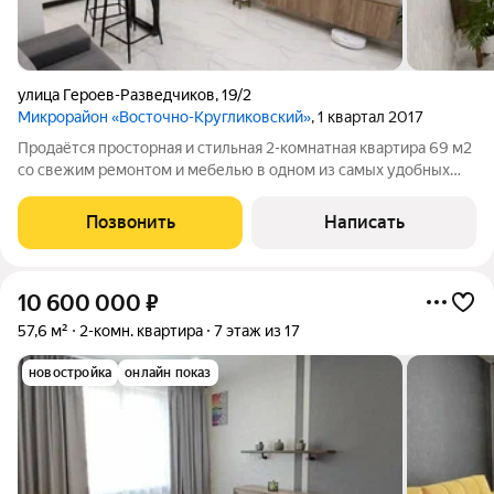
улица Героев-Разведчиков
,
19/2
Микрорайон «Восточно-Кругликовский»
, 1 квартал 2017
Продаётся просторная и стильная 2-комнатная квартира 69 м2
со свежим ремонтом и мебелью в одном из самых удобных
спальных районов города. Вся мебель изготавливалась под
заказ, всё остаётся. Балконы утеплены. В каждой комнате
Позвонить
Написать
сплит, встроенная техника
10 600 000
₽
57,6 м²
2-комн. квартира
7 этаж из 17
новостройка
онлайн показ