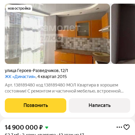
новостройка
улица Героев-Разведчиков
,
12/1
ЖК «Династия»
, 4 квартал 2015
Арт. 138189480 код 138189480 МОЛ Квартира в хорошем
состоянии! С ремонтом и частичной мебелью, встроенной
кухней и гардеробом. Вся инфраструктура: детские сады,
школы, институты, аптеки, магазины. Рядом с домом
Позвонить
Написать
расположен парк Галицкого и стадион
14 900 000
₽