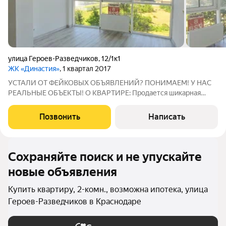
улица Героев-Разведчиков
,
12/1к1
ЖК «Династия»
, 1 квартал 2017
УСТАЛИ ОТ ФЕЙКОВЫХ ОБЪЯВЛЕНИЙ? ПОНИМАЕМ! У НАС
РЕАЛЬНЫЕ ОБЪЕКТЫ! О КВАРТИРЕ: Пpoдается шикарная
евро 3-комнатная квартиpа с новым ремонтом. Просторная
планировка. Кухня-гостиная 28 кв.м. с двумя световыми
Позвонить
Написать
точками, панорамное окно, комнаты 15 и 14
Сохраняйте поиск и не упускайте
новые объявления
Купить квартиру, 2-комн., возможна ипотека, улица
Героев-Разведчиков в Краснодаре