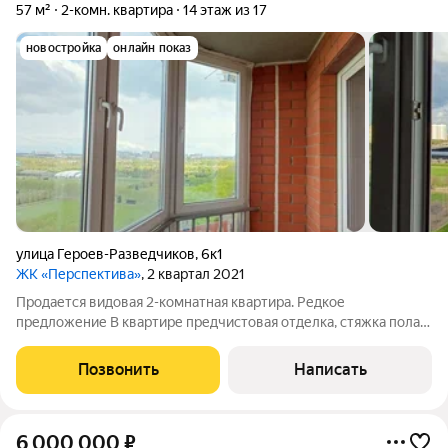
57 м²
2-комн. квартира
14 этаж из 17
новостройка
онлайн показ
улица Героев-Разведчиков
,
6к1
ЖК «Перспектива»
, 2 квартал 2021
Продается видовая 2-комнатная квартира. Редкое
предложение В квартире предчистовая отделка, стяжка пола,
разводка электросети, установлены счетчики системы
водоснабжения и отопления. Балкон с остеклением.
Позвонить
Написать
Раздельный сан. узел. Благоустроенная
6 000 000
₽