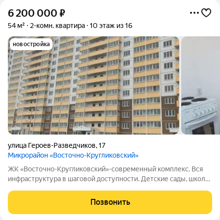
6 200 000
₽
54 м²
2-комн. квартира
10 этаж из 16
новостройка
улица Героев-Разведчиков
,
17
Микрорайон «Восточно-Кругликовский»
ЖК «Восточно-Кругликовский»-современный комплекс. Вся
инфраструктура в шаговой доступности. Детские сады, школы.
Все квартиры с отделкой «под ключ». Благоустроенный двор с
детской площадкой. ФЗ-214. Ипотека, мат. капитал, рассрочка.
Позвонить
Звоните, с