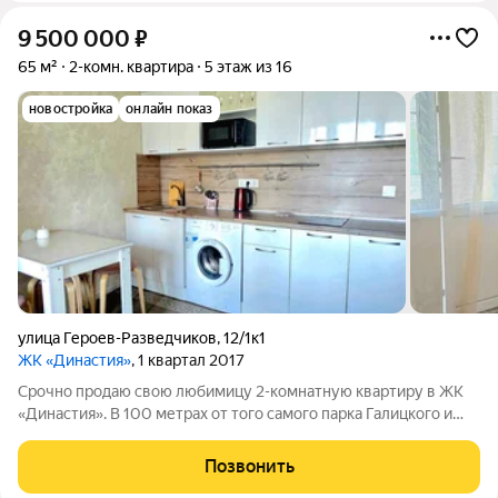
9 500 000
₽
65 м²
2-комн. квартира
5 этаж из 16
новостройка
онлайн показ
улица Героев-Разведчиков
,
12/1к1
ЖК «Династия»
, 1 квартал 2017
Срочно продаю свою любимицу 2-комнатную квартиру в ЖК
«Династия». В 100 метрах от того самого парка Галицкого и
новой локации «Облака». Почему в неё влюбляются:
Панорамное (витражное) остекление в гостиной: света много,
Позвонить
пространства ещё больше.