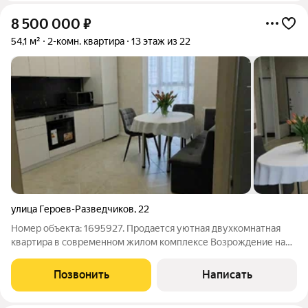
8 500 000
₽
54,1 м²
2-комн. квартира
13 этаж из 22
улица Героев-Разведчиков
,
22
Номер объекта: 1695927. Продается уютная двухкомнатная
квартира в современном жилом комплексе Возрождение на
улице Героев-Разведчиков, в Краснодаре. Большие светлые
изолированные две комнаты, просторная и уютная кухня-
Позвонить
Написать
гостиная, санузел раздельный,