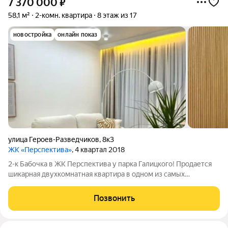
7 370 000
₽
58,1 м²
2-комн. квартира
8 этаж из 17
новостройка
онлайн показ
улица Героев-Разведчиков
,
8к3
ЖК «Перспектива»
, 4 квартал 2018
2-к Бабочка в ЖК Перспектива у парка Галицкого! Продается
шикарная двухкомнатная квартира в одном из самых
востребованных жилых комплексов города. Если вы ищете
жилье, которое будет расти в цене и находиться в самом
Позвонить
центре событий это ваш вариант!