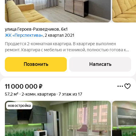
улица Героев-Разведчиков
,
6к1
ЖК «Перспектива»
, 2 квартал 2021
Продается 2-комнатная квартира. В квартире выполнен
ремонт. Квартира с мебелью и техникой, полностью готова к
проживанию. Планировка квартиры на две стороны. Сан. узел
совмещен, полностью в плитке, окно обеспечивает
Позвонить
Написать
дополнительное проветривание и
11 000 000
₽
57,2 м²
2-комн. квартира
7 этаж из 17
новостройка