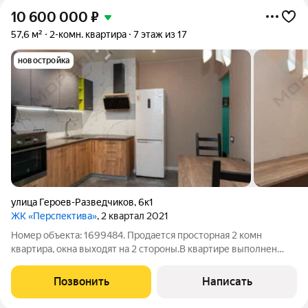
10 600 000
₽
57,6 м²
2-комн. квартира
7 этаж из 17
новостройка
улица Героев-Разведчиков
,
6к1
ЖК «Перспектива»
, 2 квартал 2021
Номер объекта: 1699484. Продается просторная 2 комн
квартира, окна выходят на 2 стороны.В квартире выполнен
дорогой ремонт. Полностью укомплектована мебелью и
техникой, готова к проживанию.Вся инфраструктура рядом,
Позвонить
Написать
школы, садики, магазины, салоны,