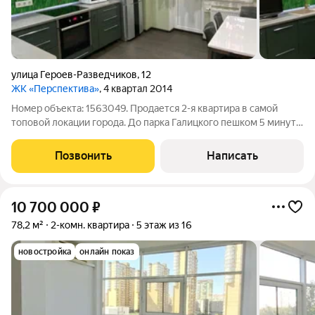
улица Героев-Разведчиков
,
12
ЖК «Перспектива»
, 4 квартал 2014
Номер объекта: 1563049. Продается 2-я квартира в самой
топовой локации города. До парка Галицкого пешком 5 минут.
Вся инфраструктура вокруг -садики, школы, детские центры,
Парк Галицкого. Квартира на среднем этаже 7 этаже из 17-
Позвонить
Написать
этажного дома,
10 700 000
₽
78,2 м²
2-комн. квартира
5 этаж из 16
новостройка
онлайн показ