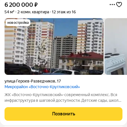
6 200 000
₽
54 м²
2-комн. квартира
12 этаж из 16
новостройка
улица Героев-Разведчиков
,
17
Микрорайон «Восточно-Кругликовский»
ЖК «Восточно-Кругликовский»-современный комплекс. Вся
инфраструктура в шаговой доступности. Детские сады, школы.
Все квартиры с отделкой «под ключ». Благоустроенный двор с
детской площадкой. ФЗ-214. Ипотека, мат. капитал, рассрочка.
Позвонить
Звоните, с