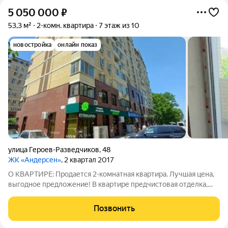
5 050 000
₽
53,3 м²
2-комн. квартира
7 этаж из 10
новостройка
онлайн показ
улица Героев-Разведчиков
,
48
ЖК «Андерсен»
, 2 квартал 2017
О КBAPTИPЕ: Продается 2-комнатная квартира. Лучшая цена,
выгодное предложение! В квартире предчистовая отделка,
стяжка пола, стены оштукатурены, разводка электросети.
Счетчики систем водоснабжения и отопления. Дом с лифтом,
Позвонить
монолитно-кирпичный,