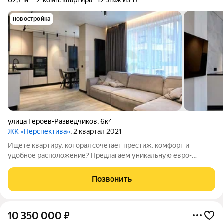
62,7 м²
2-комн. квартира
12 этаж из 17
новостройка
улица Героев-Разведчиков
,
6к4
ЖК «Перспектива»
, 2 квартал 2021
Ищете квартиру, которая сочетает престиж, комфорт и
удобное расположение? Предлагаем уникальную евро-
трехкомнатную квартиру в ЖК «Перспектива», идеально
подходящую для молодых семей и тех кто ценит статусное
Позвонить
жилье. Расположена на видовой высоте с
10 350 000
₽