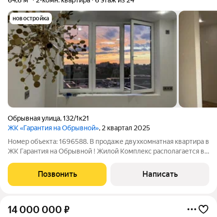
64,6 м²
2-комн. квартира
6 этаж из 24
новостройка
Обрывная улица
,
132/1к21
ЖК «Гарантия на Обрывной»
, 2 квартал 2025
Номер объекта: 1696588. В продаже двухкомнатная квартира в
ЖК Гарантия на Обрывной ! Жилой Комплекс располагается в
самой зеленой зоне центрального округа с входом на
набережную реки Кубань. Квартира с ремонтом, ремонт
Позвонить
Написать
выполняется из дорогих
14 000 000
₽