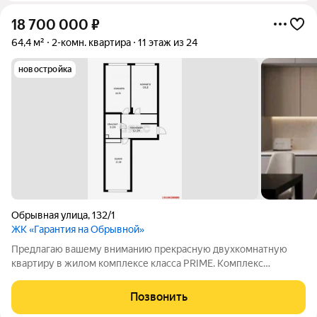
18 700 000
₽
64,4 м²
2-комн. квартира
11 этаж из 24
новостройка
Обрывная улица
,
132/1
ЖК «Гарантия на Обрывной»
Предлагаю вашему вниманию прекрасную двухкомнатную
квартиру в жилом комплексе класса PRIME. Комплекс
расположен на берегу реки Кубань, с прогулочными
набережными, своими ресторанами, коворкингом, событийной
Позвонить
площадкой и с выходом к природному