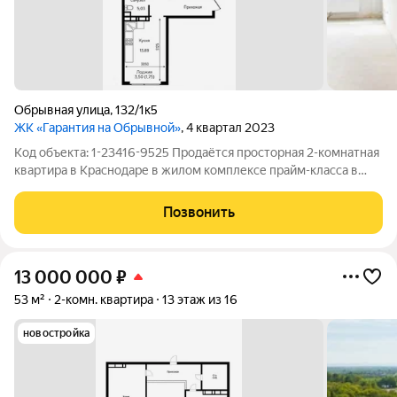
Обрывная улица
,
132/1к5
ЖК «Гарантия на Обрывной»
, 4 квартал 2023
Код объекта: 1-23416-9525 Продаётся просторная 2-комнатная
квартира в Краснодаре в жилом комплексе прайм-класса в
Центральном округе. Общая площадь 65 кв.м. Удобная
планировка «бабочка»: изолированные комнаты выходят на
Позвонить
разные стороны дома, поэтому
13 000 000
₽
53 м²
2-комн. квартира
13 этаж из 16
новостройка