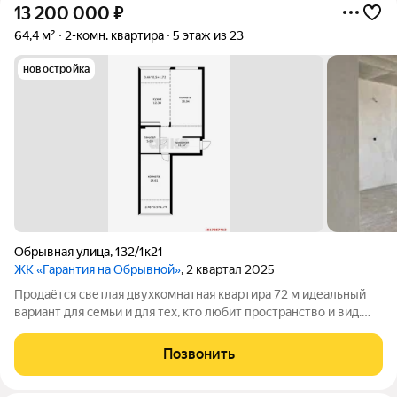
13 200 000
₽
64,4 м²
2-комн. квартира
5 этаж из 23
новостройка
Обрывная улица
,
132/1к21
ЖК «Гарантия на Обрывной»
, 2 квартал 2025
Продаётся светлая двухкомнатная квартира 72 м идеальный
вариант для семьи и для тех, кто любит пространство и вид.
Пятый этаж, окна на две стороны: с одной вид на Кубань и
город, с другой тихий двор. Квартира с предчистовой
Позвонить
отделкой, потолки 2,80