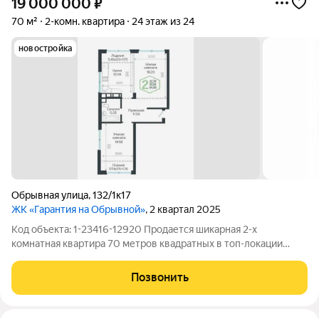
19 000 000
₽
70 м²
2-комн. квартира
24 этаж из 24
новостройка
Обрывная улица
,
132/1к17
ЖК «Гарантия на Обрывной»
, 2 квартал 2025
Код объекта: 1-23416-12920 Продается шикарная 2-х
комнатная квартира 70 метров квадратных в топ-локации
города! Таких квартир очень мало и они всегда будут в цене!
Квартира без мебели и ремонта, но очень просторная и легко
Позвонить
можно зонировать и