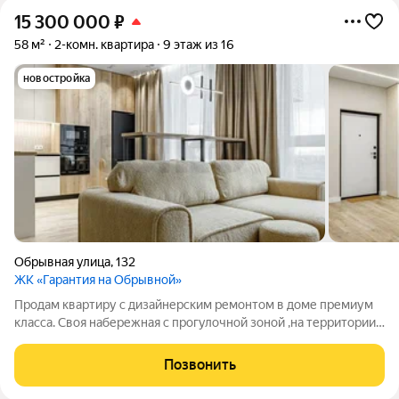
15 300 000
₽
58 м²
2-комн. квартира
9 этаж из 16
новостройка
Обрывная улица
,
132
ЖК «Гарантия на Обрывной»
Продам квартиру с дизайнерским ремонтом в доме премиум
класса. Своя набережная с прогулочной зоной ,на территории
школа и садик, в 300 метрах от жилого комплекса строится
школа Наследие. Развитая инфраструктура , рядом трамвайная
Позвонить
остановка, 15 минут