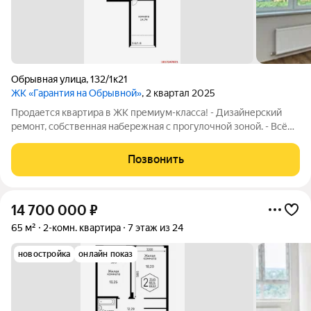
Обрывная улица
,
132/1к21
ЖК «Гарантия на Обрывной»
, 2 квартал 2025
Продается квартира в ЖК премиум-класса! - Дизайнерский
ремонт, собственная набережная с прогулочной зоной. - Всё
новое, никто не жил. - В квартире много естественного света и
искусственного освещения. - На территории ЖК есть школа и
Позвонить
детский сад. -
14 700 000
₽
65 м²
2-комн. квартира
7 этаж из 24
новостройка
онлайн показ