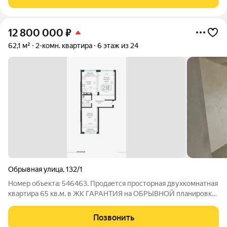
пpocтoрные и свeтлые
12 800 000
₽
62,1 м²
2-комн. квартира
6 этаж из 24
Обрывная улица
,
132/1
Номер объекта: 546463. Продается просторная двухкомнатная
квартира 65 кв.м. в ЖК ГАРАНТИЯ на ОБРЫВНОЙ планировка
на две стороны ,, бабочка,, кухня 12.35 метров комната 18 кв.м.
спальня 15 кв.м. квартира расположена в лит.2 ( отмечено
Позвонить
красной точкой