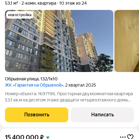
53,1 м²
2-комн. квартира
10 этаж из 24
новостройка
Обрывная улица
,
132/1к10
ЖК «Гарантия на Обрывной»
, 2 квартал 2025
Номер объекта: 1697196. Просторная двухкомнатная квартира
53.1 кв.м на десятом этаже двадцати четырехэтажного дома
вторичного рынка: это ваш шанс получить квартиру с
идеальной геометрией для жизни, где каждый метр работает
Позвонить
Написать
на ваш комфорт. Мы не
15 400 000
₽