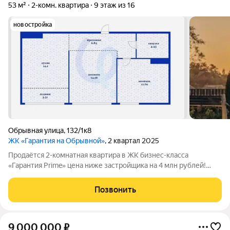
53 м²
2-комн. квартира
9 этаж из 16
новостройка
Обрывная улица
,
132/1к8
ЖК «Гарантия на Обрывной»
, 2 квартал 2025
Продаётся 2-комнатная квартира в ЖК бизнес-класса
«Гарантия Prime» цена ниже застройщика на 4 млн рублей!
Редкое предложение в одном из самых современных жилых
комплексов Краснодара. Квартира расположена на 9 этаже,
Позвонить
откуда открывается приятный вид,
9 000 000
₽