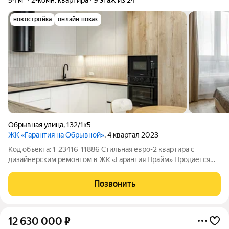
54 м²
2-комн. квартира
9 этаж из 24
новостройка
онлайн показ
Обрывная улица
,
132/1к5
ЖК «Гарантия на Обрывной»
, 4 квартал 2023
Код объекта: 1-23416-11886 Стильная евро-2 квартира с
дизайнерским ремонтом в ЖК «Гарантия Прайм» Продается
квартира, переделанная в формат евро-2, в одном из самых
востребованных жилых комплексов Краснодара ЖК «Гарантия
Позвонить
Прайм» / «Гарантия на
12 630 000
₽