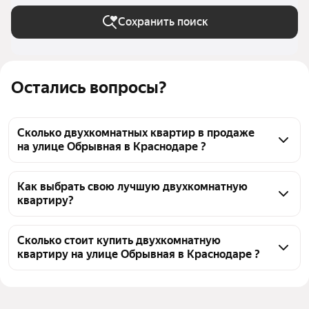
Сохранить поиск
Остались вопросы?
Сколько двухкомнатных квартир в продаже
на улице Обрывная в Краснодаре ?
На Яндекс Недвижимости в продаже на улице 
Обрывная в Краснодаре 26 двухкомнатных квартир, 
Как выбрать свою лучшую двухкомнатную
квартиру?
из них 26 объявлений от агентств
Чтобы купить 2-комнатную квартиру на вторичном 
рынке на улице Обрывная, воспользуйтесь 
Сколько стоит купить двухкомнатную
квартиру на улице Обрывная в Краснодаре ?
тепловой картой для оценки инфраструктуры и 
транспортной доступности в выбранном районе на 
Цена за квадратный метр
103 333 — 290 373 ₽
улице Обрывная в Краснодаре
Площадь
53 — 72 м²