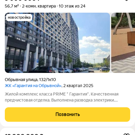
56,7 м²
2-комн. квартира
10 этаж из 24
новостройка
Обрывная улица
,
132/1к10
ЖК «Гарантия на Обрывной»
, 2 квартал 2025
Жилой комплекс класса PRIME " Гарантия". Качественная
предчистовая отделка. Выполнена разводка электрики.
Французское остекление Установлена отличная входная дверь
не требующая замены. ЖК расположен на берегу реки, с
Позвонить
благоустроенной набережной. Рядом