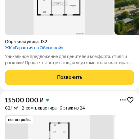
Обрывная улица
,
132
ЖК «Гарантия на Обрывной»
Уникальное предложение для ценителей комфорта, стиля и
роскоши! Продается потрясающая двухкомнатная квартира в
элитном жилом комплексе на берегу реки, в центре
Краснодара, ЖК Гарантия на Обрывной. Этот жилой комплекс
Позвонить
нового поколения обладает
13 500 000
₽
62,1 м²
2-комн. квартира
6 этаж из 24
новостройка