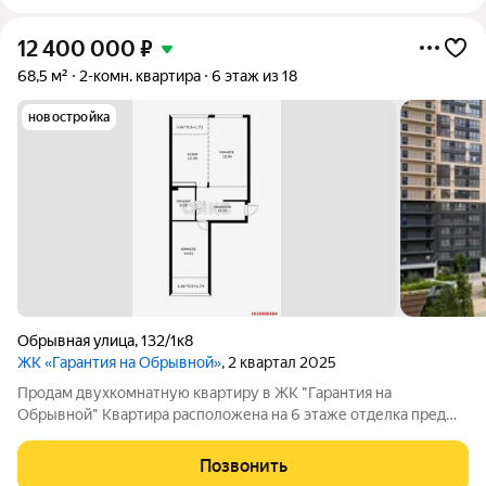
12 400 000
₽
68,5 м²
2-комн. квартира
6 этаж из 18
новостройка
Обрывная улица
,
132/1к8
ЖК «Гарантия на Обрывной»
, 2 квартал 2025
Продам двухкомнатную квартиру в ЖК "Гарантия на
Обрывной" Квартира расположена на 6 этаже отделка пред
чистовая. Общая площадь квартиры с 68,5 м Планировка, на
две стороны. Из квартиры открывается красивый вид. На
Позвонить
территории комплекса собственная