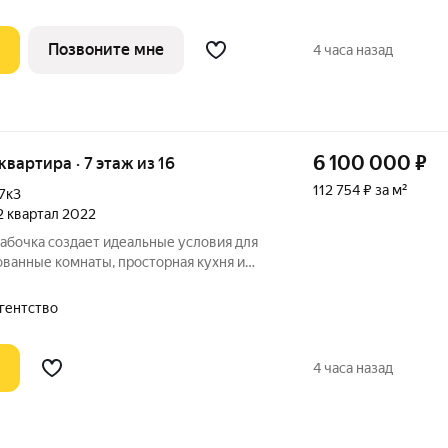
Позвоните мне
4 часа назад
6 100 000
₽
 квартира · 7 этаж из 16
112 754 ₽ за м²
7к3
 2 квартал 2022
абочка создает идеальные условия для
ванные комнаты, просторная кухня и
ртира находится в отличном состоянии,
современный ремонт, который позволит
гентство
4 часа назад