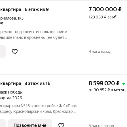
7 300 000
₽
я квартира · 6 этаж из 9
123 939 ₽ за м²
орнилова
,
1к3
25
ремонт под ключ с использованием
ены идеально выровнены (не будет
бели). На полу ламинат, хорошие обои в
ой потолок. В ванной комнате:
4 часа назад
8 599 020
₽
 квартира · 3 этаж из 16
от 30 852 ₽ в месяц
Парк Победы
квартал 2026
я квартира № 18 в новостройке ЖК «Парк
адресу Краснодарский край, Краснодар,
бщая площадь квартиры 72.40 кв. м.,
Тип проекта, по которому построен дом
Позвоните мне
5 часов назад