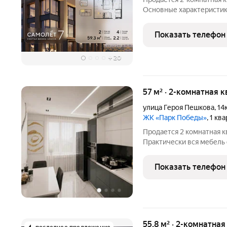
Основные характеристики: Площадь: 59.30 кв. м Отдел
отделкой white box Расположение: город Краснодар, улица
Западный обход. Жилой комплекс: новый жилой квартал бизнес -
Показать телефон
класса «Самолёт 7».
+
20
57 м² · 2-комнатная 
улица Героя Пешкова
,
14
ЖК «Парк Победы»
, 1 кв
Продается 2 комнатная к
Практически вся мебель 
школа магазины, рядом К
детская площадка. Магази
Показать телефон
55,8 м² · 2-комнатная