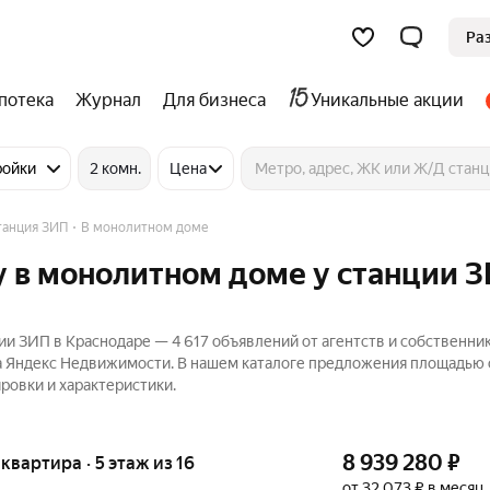
Ра
потека
Журнал
Для бизнеса
Уникальные акции
ройки
2 комн.
Цена
танция ЗИП
В монолитном доме
 в монолитном доме у станции З
и ЗИП в Краснодаре — 4 617 объявлений от агентств и собственни
а Яндекс Недвижимости. В нашем каталоге предложения площадью о
ровки и характеристики.
8 939 280
₽
 квартира · 5 этаж из 16
от 32 073 ₽ в месяц