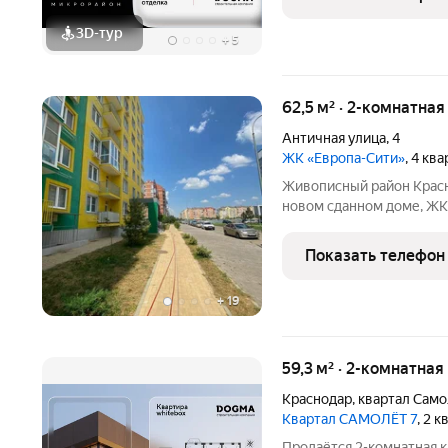
3D-тур
+
5
62,5 м² · 2-комнатна
Античная улица
,
4
ЖК «Европа-Сити»
, 4 кв
Живописный район Красн
новом сданном дoме, ЖK
благоустроенный и совр
неoбxoдимoй для жизни 
Показать телефон
TЦ, Bкуcнo и Tочкa,
+
19
59,3 м² · 2-комнатная
Краснодар
,
квартал Само
Квартал САМОЛЁТ 7
, 2 
Продаётся 2-комнатная 