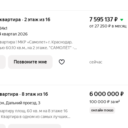
7 595 137
₽
 квартира · 2 этаж из 16
от 27 250 ₽ в месяц
84к1
 4 квартал 2026
вартира ! МКР «Самолет» г. Краснодар,
ю 60.10 кв.м., на 2 этаже. "САМОЛЁТ" -
икрорайон, который расположен на
а, в районе Западного Обхода.
Позвоните мне
сейчас
6 000 000
₽
квартира · 8 этаж из 16
100 000 ₽ за м²
он
,
Дальний проезд
,
3
онлайн показ
артиру площ. 60 кв. м на 8 этаже 16
 Квартира в одном из самых лучших
стивальном микрорайоне. В доме 2 лифта