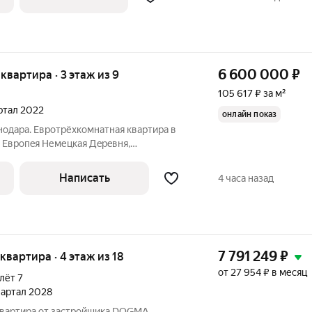
6 600 000
₽
я квартира · 3 этаж из 9
105 617 ₽ за м²
артал 2022
онлайн показ
одара. Евротрёхкомнатная квартира в
 Евpoпeя Немецкая Дepeвня,
еменный микpopaйoн, co всей
инфраструктурой, в пешей доступности
Написать
4 часа назад
7 791 249
₽
 квартира · 4 этаж из 18
от 27 954 ₽ в месяц
лёт 7
квартал 2028
квартира от застройщика DOGMA.