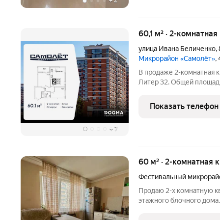
+
2
60,1 м² · 2-комнатная
улица Ивана Беличенко
,
Микрорайон «Самолёт»
,
В продаже 2-комнатная к
Литер 32. Общей площадь
концептуальный жилой м
северо-западе Краснодар
Показать телефон
Микрорайон
+
7
60 м² · 2-комнатная 
Фестивальный микрорай
Продаю 2-х комнатную кв
этажного блочного дома.
районов Краснодара. Фе