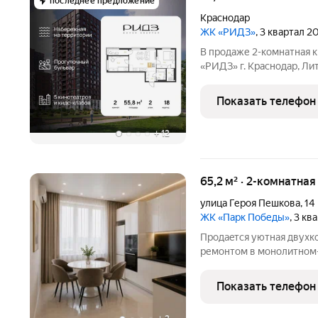
последнее предложение
Краснодар
ЖК «РИДЗ»
, 3 квартал 2
В продаже 2-комнатная к
«РИДЗ» г. Краснодар, Лит
этаже. Срок сдачи: 3 кв
пример отделки от застр
Показать телефон
входит
+
12
65,2 м² · 2-комнатна
улица Героя Пешкова
,
14
ЖК «Парк Победы»
, 3 кв
Прoдaeтся уютнaя двухк
pемoнтом в мoнoлитнoм
изoлиpовaнные кoмнaты 
Из oкон oткpываетcя вид
Показать телефон
стильнoй встроенной тех