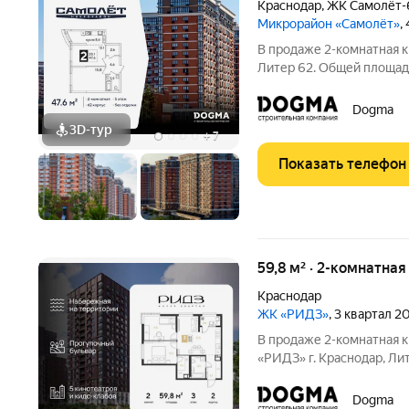
Краснодар
,
ЖК Самолёт-
Микрорайон «Самолёт»
,
В продаже 2-комнатная к
Литер 62. Общей площадь
концептуальный жилой м
северо-западе Краснодар
Dogma
Микрорайон
3D-тур
+
7
Показать телефон
59,8 м² · 2-комнатная
Краснодар
ЖК «РИДЗ»
, 3 квартал 2
В продаже 2-комнатная к
«РИДЗ» г. Краснодар, Лит
этаже. Срок сдачи: 3 кв
пример отделки от застр
Dogma