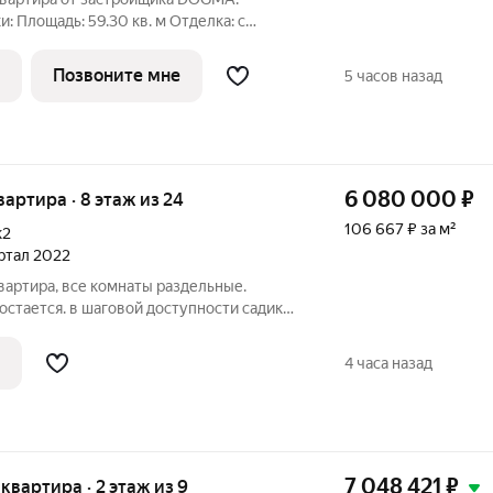
ка: с
Позвоните мне
5 часов назад
6 080 000
₽
квартира · 8 этаж из 24
106 667 ₽ за м²
к2
артал 2022
вартира, все комнаты раздельные.
остается. в шаговой доступности садик
расная площадь и ТЦ Сыр, большой двор,
ны на 1 этаже в доме. Звоните!
4 часа назад
7 048 421
₽
 квартира · 2 этаж из 9