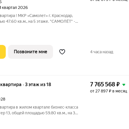
6
 4 квартал 2026
вартира ! МКР «Самолет» г. Краснодар,
ю 47.60 кв.м., на 5 этаже. "САМОЛЁТ" -
икрорайон, который расположен на
а, в районе Западного Обхода.
Позвоните мне
4 часа назад
7 765 568
₽
 квартира · 3 этаж из 18
от 27 897 ₽ в месяц
028
вартира в жилом квартале бизнес-класса
ер 13, общей площадью 59.80 кв.м., на 3
. 2030. Фото шоурума в объявлении
ойщика. Приобретается отдельно и не