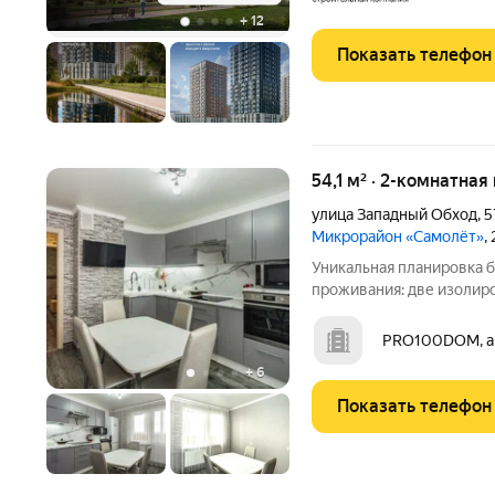
входит
+
12
Показать телефон
54,1 м² · 2-комнатная
улица Западный Обход
,
5
Микрорайон «Самолёт»
,
Уникальная планировка б
проживания: две изолиро
раздельный санузел. Ква
выполнен качественный 
PRO100DOM, а
вам сразу же
+
6
Показать телефон