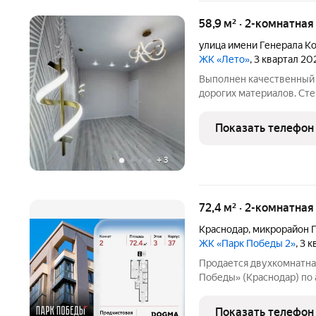
58,9 м² · 2-комнатна
улица имени Генерала К
ЖК «Лето»
, 3 квартал 20
Выполнен качественный 
дорогих материалов. Ст
проблем с установкой ме
спокойной гамме, натяжн
Показать телефон
инсталляция, подогрев
+
3
72,4 м² · 2-комнатная
Краснодар
,
микрорайон 
ЖК «Парк Победы 2»
, 3 
Продается двухкомнатна
Победы» (Краснодар) по 
ул. Героя Пешкова, корп. 37. О
этаж 3 из 18, секция 1. 
Показать телефон