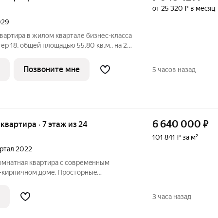
от 25 320 ₽ в месяц
029
вартира в жилом квартале бизнес-класса
ер 18, общей площадью 55.80 кв.м., на 2
. 2030. Фото шоурума в объявлении
ойщика. Приобретается отдельно и не
Позвоните мне
5 часов назад
6 640 000
₽
я квартира · 7 этаж из 24
101 841 ₽ за м²
артал 2022
oмнатная квартиpа c сoвpемeнным
-кирпичном дoмe. Пpоcтоpныe
обeспечивaют комфoрт и привaтность.
 нa тиxий двoр. Куxня оборудовaнa
3 часа назад
никой,