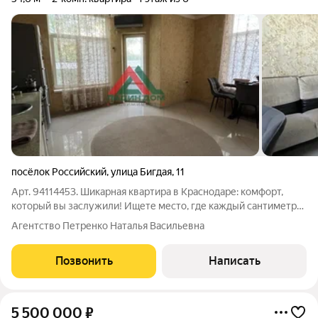
посёлок Российский
,
улица Бигдая
,
11
Арт. 94114453. Шикарная квартира в Краснодаре: комфорт,
который вы заслужили! Ищете место, где каждый сантиметр
пропитан уютом? Эта квартира в классическом стиле ждет
Агентство Петренко Наталья Васильевна
именно вас. Почему она вам понравится: Ремонт «для себя»:
Классика никогда не
Позвонить
Написать
5 500 000
₽