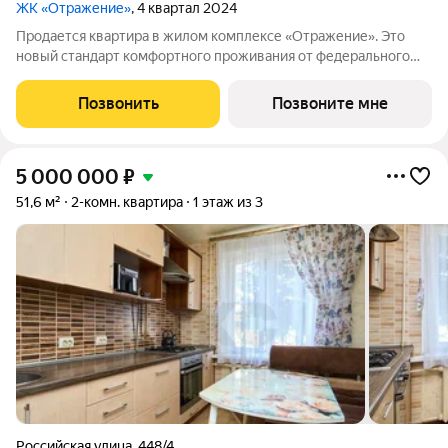
ЖК «Отражение»
, 4 квартал 2024
Продается квартира в жилом комплексе «Отражение». Это
новый стандарт комфортного проживания от федерального
девелопера «Неометрия». Дом сдан получайте ключи в день
сделки, и празднуйте новоселье уже сегодня! Современный
Позвонить
Позвоните мне
проект комфорт-класса
5 000 000
₽
51,6 м²
2-комн. квартира
1 этаж из 3
Российская улица
,
448/4