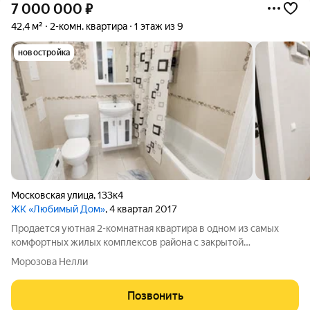
7 000 000
₽
42,4 м²
2-комн. квартира
1 этаж из 9
новостройка
Московская улица
,
133к4
ЖК «Любимый Дом»
, 4 квартал 2017
Продается уютная 2-комнатная квартира в одном из самых
комфортных жилых комплексов района с закрытой
территорией и развитой инфраструктурой! Общая площадь
Морозова Нелли
44,9 м. Квартира полностью готова к проживанию выполнен
свежий современный ремонт, поэтому
Позвонить