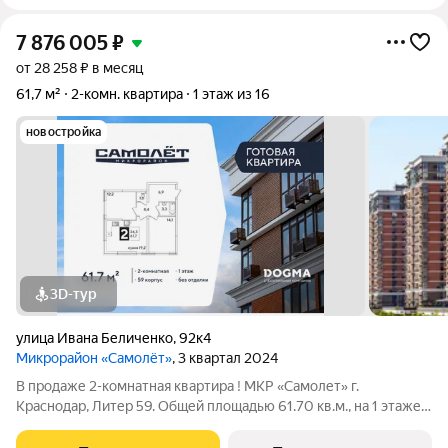
7 876 005
₽
от 28 258 ₽ в месяц
61,7 м²
2-комн. квартира
1 этаж из 16
новостройка
3D-тур
улица Ивана Беличенко
,
92к4
Микрорайон «Самолёт»
, 3 квартал 2024
В продаже 2-комнатная квартира ! МКР «Самолет» г.
Краснодар, Литер 59. Общей площадью 61.70 кв.м., на 1 этаже.
"САМОЛЁТ" - концептуальный жилой микрорайон, который
расположен на северо-западе Краснодара, в районе Западного