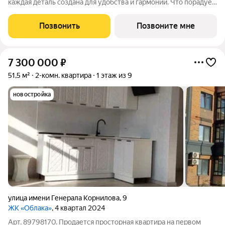
каждая деталь создана для удобства и гармонии. Что порадует
в домах: Дизайнерские входные группы с просторными
колясочными и велосипедными все для комфорта с первого
Позвонить
Позвоните мне
шага. Монолитно-кирпичная
7 300 000
₽
51,5 м²
2-комн. квартира
1 этаж из 9
новостройка
улица имени Генерала Корнилова
,
9
ЖК «Облака»
, 4 квартал 2024
Арт. 89798170. Продается просторная квартира на первом