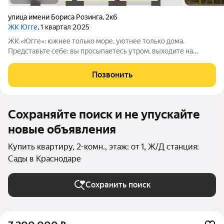
улица имени Бориса Розинга
,
2к6
ЖК Югге
, 1 квартал 2025
ЖК «Югге»: южнее только море, уютнее только дома.
Представьте себе: вы просыпаетесь утром, выходите на
просторную лоджию и встречаете новый день с видом на
зелёный парк, наполненный ароматом хвои. Вокруг - тишина,
Позвонить
спокойствие и ощущение полной
Сохраняйте поиск и не упускайте
новые объявления
Купить квартиру, 2-комн., этаж: от 1, Ж/Д станция:
Сады в Краснодаре
Сохранить поиск