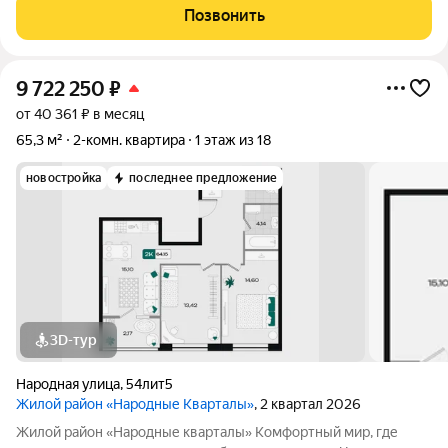
квартал с обустроенной территорией, гостевыми парковками,
Позвонить
зонами отдыха, детскими и
9 722 250
₽
от 40 361 ₽ в месяц
65,3 м²
2-комн. квартира
1 этаж из 18
новостройка
последнее предложение
3D-тур
Народная улица
,
54лит5
Жилой район «Народные Кварталы»
, 2 квартал 2026
Жилой район «Народные кварталы» Комфортный мир, где