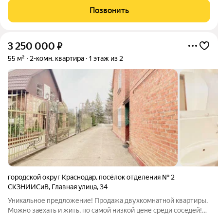
Sport Village - микрорайон с собственной социальной,
Позвонить
спортивной, развлекательной и
3 250 000
₽
55 м²
2-комн. квартира
1 этаж из 2
городской округ Краснодар
,
посёлок отделения № 2
СКЗНИИСиВ
,
Главная улица
,
34
Уникальное предложение! Продажа двухкомнатной квартиры.
Можно заехать и жить, по самой низкой цене среди соседей!