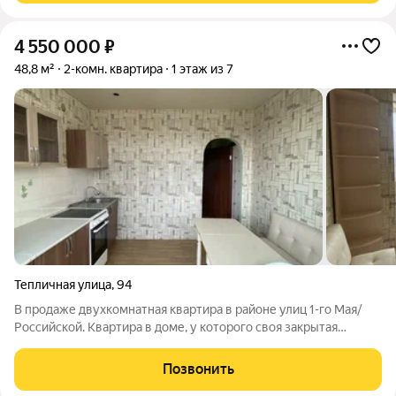
4 550 000
₽
48,8 м²
2-комн. квартира
1 этаж из 7
Тепличная улица
,
94
В продаже двухкомнатная квартира в районе улиц 1-го Мая/
Российской. Квартира в доме, у которого своя закрытая
территория с детской площадкой, для безопасности ваших
детей. Отличное местоположение, рядом есть всё
Позвонить
необходимое для жизни (магазины,