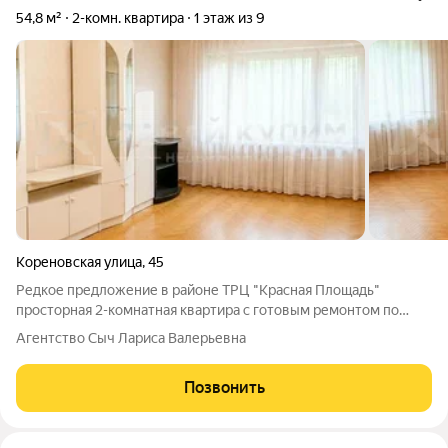
54,8 м²
2-комн. квартира
1 этаж из 9
Кореновская улица
,
45
Редкое предложение в районе ТРЦ "Красная Площадь"
просторная 2-комнатная квартира с готовым ремонтом по
привлекательной цене! Предлагаем уютную 2-комнатную
Агентство Сыч Лариса Валерьевна
квартиру общей площадью 54,8 кв.м, расположенную на 1
этаже 9-этажного дома. Квартира
Позвонить