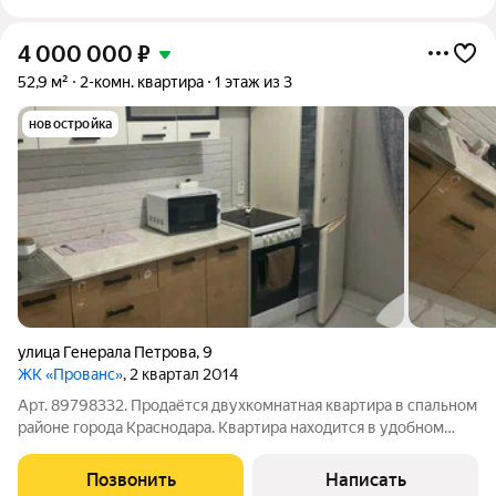
4 000 000
₽
52,9 м²
2-комн. квартира
1 этаж из 3
новостройка
улица Генерала Петрова
,
9
ЖК «Прованс»
, 2 квартал 2014
Арт. 89798332. Продаётся двухкомнатная квартира в спальном
районе города Краснодара. Квартира находится в удобном
месте, с хорошо развитой инфраструктурой. Рядом
расположены не только продуктовые магазины, но и детские
Позвонить
Написать
учебные заведения, аптека,