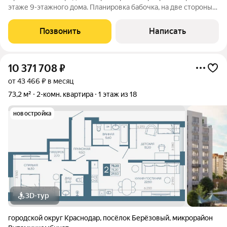
этаже 9-этажного дома. Планировка бабочка, на две стороны!
Площадь квартиры по выписке составляет 51.50 кв.м. плюс
лоджия. Это идеальный вариант для тех, кому важен комфорт
Позвонить
Написать
и удобство. Квартира
10 371 708
₽
от 43 466 ₽ в месяц
73,2 м²
2-комн. квартира
1 этаж из 18
новостройка
3D-тур
городской округ Краснодар
,
посёлок Берёзовый
,
микрорайон