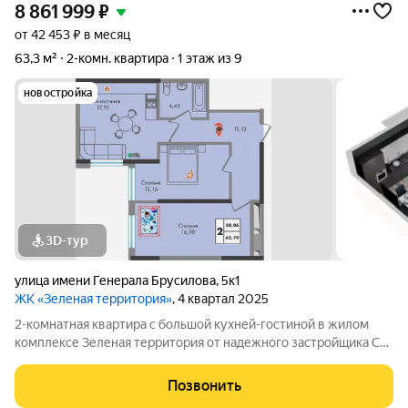
8 861 999
₽
от 42 453 ₽ в месяц
63,3 м²
2-комн. квартира
1 этаж из 9
новостройка
3D-тур
улица имени Генерала Брусилова
,
5к1
ЖК «Зеленая территория»
, 4 квартал 2025
2-комнатная квартира с большой кухней-гостиной в жилом
комплексе Зеленая территория от надежного застройщика СЗ
Флагман в Краснодаре. Покупка квартиры в ЖК Зелёная
территория это : дворы без машин с большими детскими
Позвонить
площадками; баланс природы и