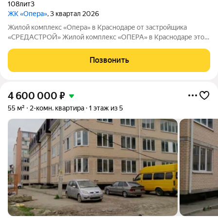
108лит3
ЖК «Опера»
, 3 квартал 2026
Жилой комплекс «Опера» в Краснодаре от застройщика
«СРЕДАСТРОЙ» Жилой комплекс «ОПЕРА» в Краснодаре это
идеальное сочетание стильной архитектуры, продуманных
планировок и высокого уровня комфорта. Просторные
Позвонить
квартиры наполняются естественным светом,
4 600 000
₽
55 м²
2-комн. квартира
1 этаж из 5