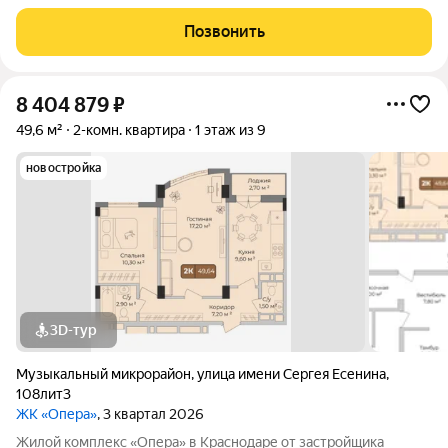
Отдельный вход в квартиру, рядом строение используется как
кладовая, или сарай. Есть свой небольшой отделённый участок
Позвонить
земли, все
8 404 879
₽
49,6 м²
2-комн. квартира
1 этаж из 9
новостройка
3D-тур
Музыкальный микрорайон
,
улица имени Сергея Есенина
,
108лит3
ЖК «Опера»
, 3 квартал 2026
Жилой комплекс «Опера» в Краснодаре от застройщика