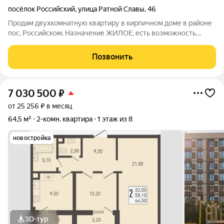
посёлок Российский
,
улица Ратной Славы
,
46
Продам двухкомнатную квартиру в кирпичном доме в районе
пос. Российском. Назначение ЖИЛОЕ, есть возможность
прописаться. К дому ведет новая асфальтированная дорога. Во
дворе зелень, цветы и детская площадка. Есть места для
Позвонить
парковки авто. И главное,
7 030 500
₽
от 25 256 ₽ в месяц
64,5 м²
2-комн. квартира
1 этаж из 8
новостройка
3D-тур