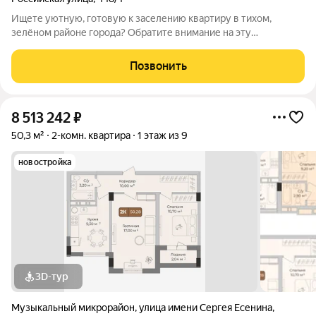
Ищете уютную, готовую к заселению квартиру в тихом,
зелёном районе города? Обратите внимание на эту
двухкомнатную идеальный вариант для молодой семьи .
Планировка светлая и просторная, с максимумом
Позвонить
естественного света и большим балконом для отдыха.
8 513 242
₽
50,3 м²
2-комн. квартира
1 этаж из 9
новостройка
3D-тур
Музыкальный микрорайон
,
улица имени Сергея Есенина
,