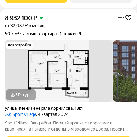
8 932 100
₽
от 32 087 ₽ в месяц
50,7 м²
2-комн. квартира
1 этаж из 9
новостройка
3D-тур
улица имени Генерала Корнилова
,
18к1
ЖК Sport Village
, 4 квартал 2024
Sport Village. Эко-район. Первый проект с террасами в
квартирах на 1 этаже и отдельным входом со двора. Проект
корпорации «Девелопмент-Юг» в западной части Краснодара.