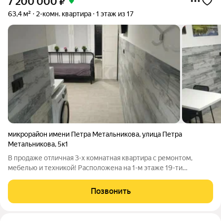
7 200 000
₽
63,4 м²
2-комн. квартира
1 этаж из 17
микрорайон имени Петра Метальникова
,
улица Петра
Метальникова
,
5к1
В продаже отличная 3-х комнатная квартира с ремонтом,
мебелью и техникой! Расположена на 1-м этаже 19-ти
этажного монолитно-кирпичного жилого дома. Планировка:
три изолированные студии готова для посуточной аренды.
Позвонить
Ремонт выполнен качественно, в