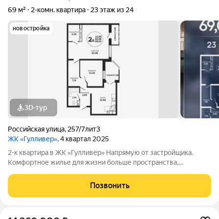
69 м²
2-комн. квартира
23 этаж из 24
новостройка
3D-тур
Российская улица
,
257/7лит3
ЖК «Гулливер»
, 4 квартал 2025
2-к квартира в ЖК «Гулливер» Напрямую от застройщика.
Комфортное жилье для жизни больше пространства,
выгодные условия и удобный район. Локация ключевое
преимущество: Удобный выезд на основные магистрали; До
Позвонить
центра города около 15 минут;