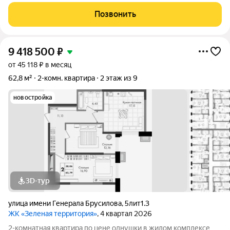
продумано до мелочей: Спокойный двор без машин;
Бесплатные игровая комната для детей и коворкинг для
Позвонить
жителей; Широкие лоджии до 1,5
9 418 500
₽
от 45 118 ₽ в месяц
62,8 м²
2-комн. квартира
2 этаж из 9
новостройка
3D-тур
улица имени Генерала Брусилова
,
5лит1.3
ЖК «Зеленая территория»
, 4 квартал 2026
2-комнатная квартира по цене однушки в жилом комплексе