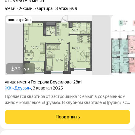
от 23 950 ₽ в месяц
59 м²
2-комн. квартира
3 этаж из 9
новостройка
3D-тур
улица имени Генерала Брусилова
,
28к1
ЖК «Друзья»
, 3 квартал 2025
Продаётся квартира от застройщика "Семья" в современном
жилом комплексе «Друзья». В клубном квартале «Друзья» все
продумано до мелочей: Спокойный двор без машин;
Бесплатные игровая комната для детей и коворкинг для
Позвонить
жителей; Широкие лоджии до 1,5