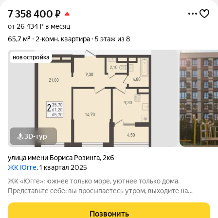
7 358 400
₽
от 26 434 ₽ в месяц
65,7 м²
2-комн. квартира
5 этаж из 8
новостройка
3D-тур
улица имени Бориса Розинга
,
2к6
ЖК Югге
, 1 квартал 2025
ЖК «Югге»: южнее только море, уютнее только дома.
Представьте себе: вы просыпаетесь утром, выходите на
просторную лоджию и встречаете новый день с видом на
зелёный парк, наполненный ароматом хвои. Вокруг - тишина,
Позвонить