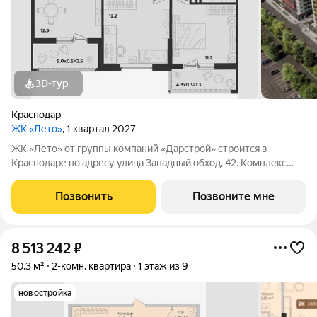
3D-тур
Краснодар
ЖК «Лето»
, 1 квартал 2027
ЖК «Лето» от группы компаний «Дарстрой» строится в
Краснодаре по адресу улица Западный обход, 42. Комплекс
включает 11 литеров с коммерческими помещениями,
паркингом и торговыми площадями. Сроки сдачи этапов
Позвонить
Позвоните мне
строительства с 2024 по 2026 год. В ЖК
8 513 242
₽
50,3 м²
2-комн. квартира
1 этаж из 9
новостройка