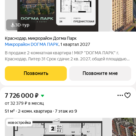
3D-тур
Краснодар
,
микрорайон Догма Парк
Микрорайон DОГМА ПАРК
, 1 квартал 2027
В продаже 2-комнатная квартира ! МКР "DОГМА ПАРК" г.
Краснодар, Литер 31 Срок сдачи: 2 кв. 2027, общей площадью
54.10 кв.м., на 2 этаже. DОГМА ПАРК - это новый микрорайон,
сочетающий в себе стильную архитектуру современного
Позвонить
Позвоните мне
города, и настоящий
7 726 000
₽
от 32 379 ₽ в месяц
51 м²
2-комн. квартира
7 этаж из 9
новостройка