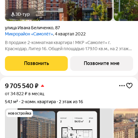
3D-тур
улица Ивана Беличенко
,
87
Микрорайон «Самолёт»
, 4 квартал 2022
В продаже 2-комнатная квартира ! МКР «Самолет» г.
Краснодар, Литер 16. Общей площадью 179.10 кв.м., на 2 этаже.
"САМОЛЁТ" - концептуальный жилой микрорайон, который
расположен на северо-западе Краснодара, в районе Западного
Позвонить
Позвоните мне
Обхода. Микрорайон
9 705 540
₽
от 34 822 ₽ в месяц
54,1 м²
2-комн. квартира
2 этаж из 16
новостройка