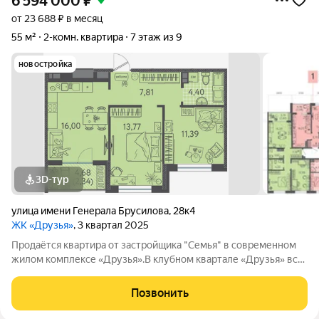
6 594 000
₽
от 23 688 ₽ в месяц
55 м²
2-комн. квартира
7 этаж из 9
новостройка
3D-тур
улица имени Генерала Брусилова
,
28к4
ЖК «Друзья»
, 3 квартал 2025
Продаётся квартира от застройщика "Семья" в современном
жилом комплексе «Друзья».В клубном квартале «Друзья» все
продумано до мелочей: Спокойный двор без машин;
Бесплатные игровая комната для детей и антикафе для
Позвонить
подростков; Широкие лоджии до 1,5