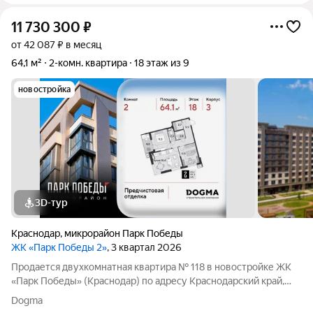
11 730 300
₽
от 42 087 ₽ в месяц
64,1 м²
2-комн. квартира
18 этаж из 9
новостройка
3D-тур
Краснодар
,
микрорайон Парк Победы
ЖК «Парк Победы 2»
, 3 квартал 2026
Продается двухкомнатная квартира № 118 в новостройке ЖК
«Парк Победы» (Краснодар) по адресу Краснодарский край,
Краснодар, ул. Героя Пешкова, корп. 3. Общая площадь
Dogma
квартиры 64.10 кв. м., этаж 18 из 18, секция 1. Тип проекта, по