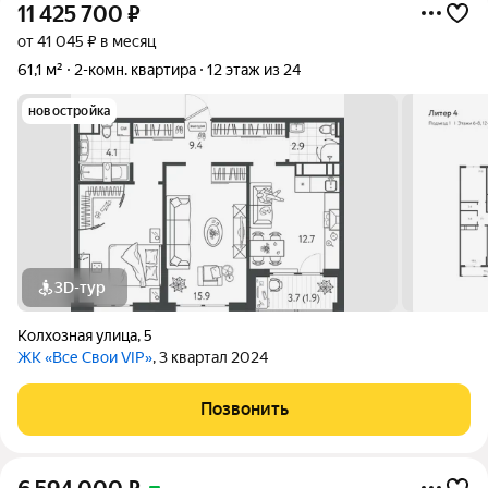
11 425 700
₽
от 41 045 ₽ в месяц
61,1 м²
2-комн. квартира
12 этаж из 24
новостройка
3D-тур
Колхозная улица
,
5
ЖК «Все Свои VIP»
, 3 квартал 2024
Позвонить