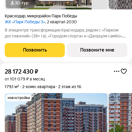
3D-тур
Краснодар
,
микрорайон Парк Победы
ЖК «Парк Победы 3»
, 2 квартал 2030
В эпицентре трансформации Краснодара, рядом с «Парком
достижений» (38+ га), «Городом спорта» и «Дворцом самбо»,
продается 2-комнатная квартира площадью 56.42 кв. м,
расположенная на 5 этаже 9-этажного дома. Квартира
Позвонить
Позвоните мне
находится в жилом квартале
28 172 430
₽
от 101 079 ₽ в месяц
179,1 м²
2-комн. квартира
2 этаж из 16
новостройка