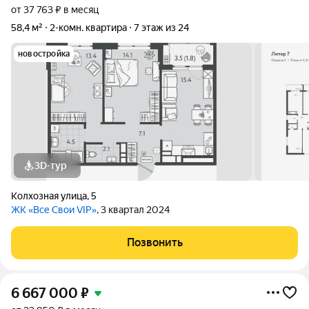
от 37 763 ₽ в месяц
58,4 м²
2-комн. квартира
7 этаж из 24
новостройка
3D-тур
Колхозная улица
,
5
ЖК «Все Свои VIP»
, 3 квартал 2024
Позвонить
6 667 000
₽