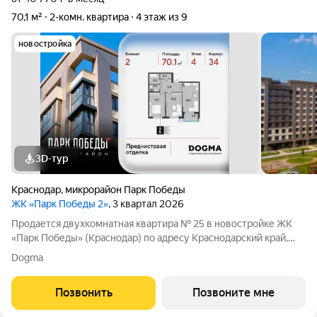
70,1 м²
2-комн. квартира
4 этаж из 9
новостройка
3D-тур
Краснодар
,
микрорайон Парк Победы
ЖК «Парк Победы 2»
, 3 квартал 2026
Продается двухкомнатная квартира № 25 в новостройке ЖК
«Парк Победы» (Краснодар) по адресу Краснодарский край,
Краснодар, ул. Героя Пешкова, корп. 34. Общая площадь
Dogma
квартиры 70.10 кв. м., этаж 4 из 9, секция 1. Тип проекта, по
которому построен дом
Позвонить
Позвоните мне