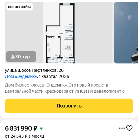
новостройка
3D-тур
улица Шоссе Нефтяников
,
26
Дом «Эндемик»
, 1 квартал 2026
Дом бизнес-класса «Эндемик». Это новый проект в
центральной части Краснодара от ИНСИТИ девелопмент с
акцентом на новое качество жизни. Закрытая территория,
престижная локация, повышенный комфорт и выразительный
Позвонить
дизайн изящно подчеркивают высокий
6 831 990
₽
от 24 543 ₽ в месяц