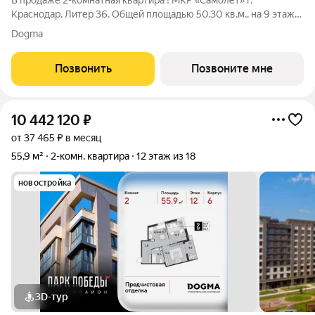
В продаже 2-комнатная квартира ! МКР «Самолет» г.
Краснодар, Литер 36. Общей площадью 50.30 кв.м., на 9 этаже.
"САМОЛЁТ" - концептуальный жилой микрорайон, который
Dogma
расположен на северо-западе Краснодара, в районе Западного
Обхода. Микрорайон
Позвонить
Позвоните мне
10 442 120
₽
от 37 465 ₽ в месяц
55,9 м²
2-комн. квартира
12 этаж из 18
новостройка
3D-тур