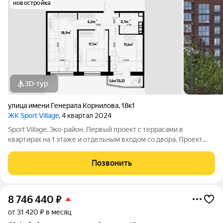
новостройка
3D-тур
улица имени Генерала Корнилова
,
18к1
ЖК Sport Village
, 4 квартал 2024
Sport Village. Эко-район. Первый проект с террасами в
квартирах на 1 этаже и отдельным входом со двора. Проект
корпорации «Девелопмент-Юг» в западной части Краснодара.
Sport Village - микрорайон с собственной социальной,
Позвонить
спортивной, развлекательной и
8 746 440
₽
от 31 420 ₽ в месяц