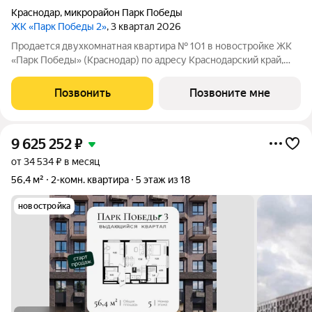
Краснодар
,
микрорайон Парк Победы
ЖК «Парк Победы 2»
, 3 квартал 2026
Продается двухкомнатная квартира № 101 в новостройке ЖК
«Парк Победы» (Краснодар) по адресу Краснодарский край,
Краснодар, ул. Героя Пешкова, корп. 6. Общая площадь
квартиры 55.90 кв. м., этаж 12 из 18, секция 1. Тип проекта, по
Позвонить
Позвоните мне
которому построен
9 625 252
₽
от 34 534 ₽ в месяц
56,4 м²
2-комн. квартира
5 этаж из 18
новостройка