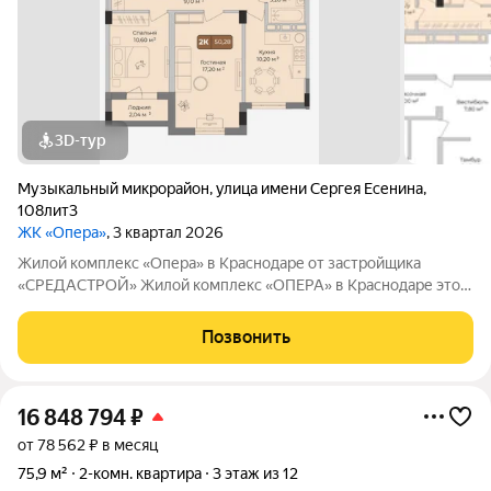
3D-тур
Музыкальный микрорайон
,
улица имени Сергея Есенина
,
108лит3
ЖК «Опера»
, 3 квартал 2026
Жилой комплекс «Опера» в Краснодаре от застройщика
«СРЕДАСТРОЙ» Жилой комплекс «ОПЕРА» в Краснодаре это
идеальное сочетание стильной архитектуры, продуманных
планировок и высокого уровня комфорта. Просторные
Позвонить
квартиры наполняются естественным светом,
16 848 794
₽
от 78 562 ₽ в месяц
75,9 м²
2-комн. квартира
3 этаж из 12