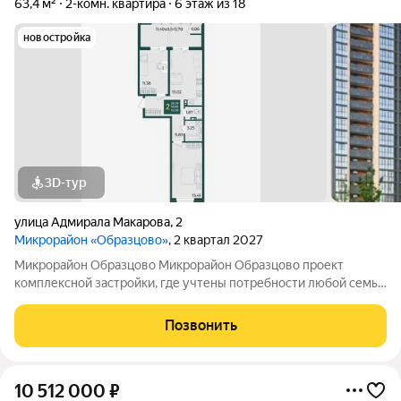
63,4 м²
2-комн. квартира
6 этаж из 18
новостройка
3D-тур
улица Адмирала Макарова
,
2
Микрорайон «Образцово»
, 2 квартал 2027
Микрорайон Образцово Микрорайон Образцово проект
комплексной застройки, где учтены потребности любой семьи
и продумана эргономика всех объектов. Образцово находится
в активно развивающемся районе Прикубанского округа г.
Позвонить
Краснодара, в периметре улиц:
10 512 000
₽