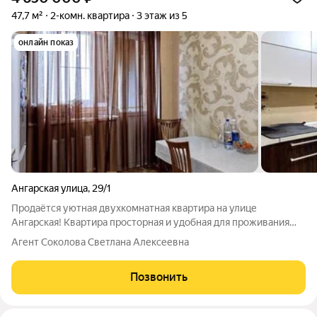
47,7 м²
2-комн. квартира
3 этаж из 5
онлайн показ
Ангарская улица
,
29/1
Продаётся уютная двухкомнатная квартира на улице
Ангарская! Квартира просторная и удобная для проживания
семьи. Ремонт качественный евростандарт, готовый к
Агент Соколова Светлана Алексеевна
комфортному проживанию. Балкон: просторный, идеально
подходит для отдыха и созерцания пейзажей
Позвонить