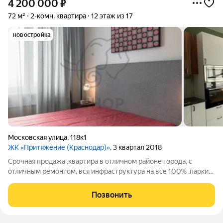
4 200 000
₽
72 м²
2-комн. квартира
12 этаж из 17
новостройка
Московская улица
,
118к1
ЖК «Притяжение (Краснодар)»
, 3 квартал 2018
Срочная продажа ,квартира в отличном районе города, с
отличным ремонтом, вся инфраструктура на всё 100% ,парки
,ВуЗы,школы и дет.сады,,Тандер "Магнит" Торговые и
Развлекательные центры.ТЦ Красная площадь,ТЦ Галлерея,ТЦ
Позвонить
Центр города и т.д,звоните