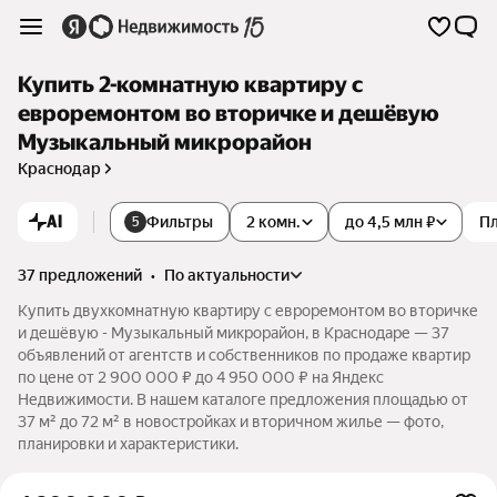
Купить 2-комнатную квартиру с
евроремонтом во вторичке и дешёвую
Музыкальный микрорайон
Краснодар
AI
Фильтры
2 комн.
до 4,5 млн ₽
П
5
37 предложений
•
по актуальности
Купить двухкомнатную квартиру с евроремонтом во вторичке
и дешёвую - Музыкальный микрорайон, в Краснодаре — 37
объявлений от агентств и собственников по продаже квартир
по цене от 2 900 000 ₽ до 4 950 000 ₽ на Яндекс
Недвижимости. В нашем каталоге предложения площадью от
37 м² до 72 м² в новостройках и вторичном жилье — фото,
планировки и характеристики.