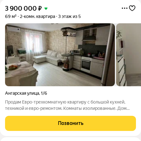
3 900 000
₽
69 м²
2-комн. квартира
3 этаж из 5
Ангарская улица
,
1/6
Продам Евро-трехкомнатную квартиру с большой кухней,
техникой и евро-ремонтом. Комнаты изолированные. Дом
построен в самом быстроразвивающемся районе города. При
возведении дома была применена кирпичная технология
Позвонить
строительства поэтому зимой в