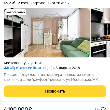
65,2 м²
2-комн. квартира
12 этаж из 16
новостройка
Московская улица
,
118к1
ЖК «Притяжение (Краснодар)»
, 3 квартал 2018
Продается двухкомнатная квартира в новом монолитно-
кирпичном доме "комфорт"-класса по ул. Московской. ЖК
"Притяжение" - это 16-ти этажный монолитно-кирпичный
жилой дом, собственная инфраструктура которого включает в
Позвонить
себя подземную и наземную
4 100 000
₽