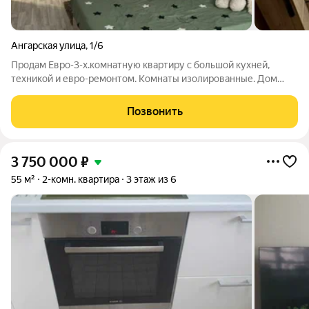
Ангарская улица
,
1/6
Продам Евро-3-х.комнатную квартиру с большой кухней,
техникой и евро-ремонтом. Комнаты изолированные. Дом
построен в самом быстроразвивающемся районе города. При
возведении дома была применена кирпичная технология
Позвонить
строительства поэтому зимой в
3 750 000
₽
55 м²
2-комн. квартира
3 этаж из 6