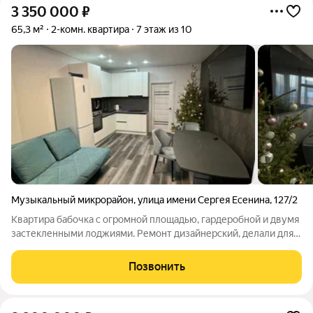
3 350 000
₽
65,3 м²
2-комн. квартира
7 этаж из 10
Музыкальный микрорайон
,
улица имени Сергея Есенина
,
127/2
Квартира бабочка с огромной площадью, гардеробной и двумя
застекленными лоджиями. Ремонт дизайнерский, делали для
себя, красивый, современный. Вся инфраструктура в пешей
доступности. Трамвай, сады, школы, гипермаркеты, крупные
Позвонить
строительные магазины.