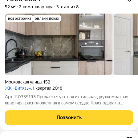
52 м²
2-комн. квартира
5 этаж из 8
новостройка
онлайн показ
Московская улица
,
152
ЖК «Витязь»
, 1 квартал 2018
Арт. 110339193 Продается уютная и стильная двухкомнатная
квартира, расположенная в самом сердце Краснодара на
Московской улице. Квартира находится на пятом этаже
кирпичного дома, благодаря чему из окон открывается вид на
Позвонить
зеленый двор. Общая площадь