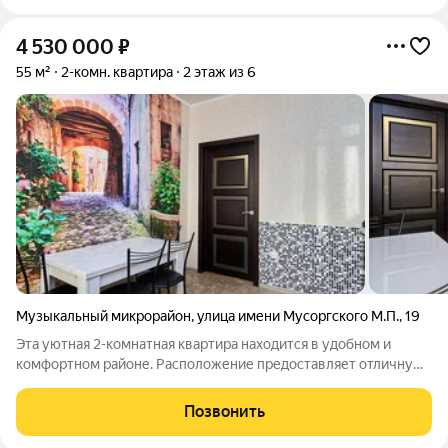
4 530 000
₽
55 м²
2-комн. квартира
2 этаж из 6
Музыкальный микрорайон
,
улица имени Мусоргского М.П.
,
19
Эта уютная 2-комнатная квартира находится в удобном и
комфортном районе. Расположение предоставляет отличную
шаговую доступность к общественному транспорту, что
делает поездки по городу быстрыми и удобными. - В
Позвонить
непосредственной близости находятся