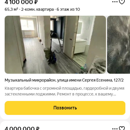
4 100 000
₽
65,3 м²
2-комн. квартира
6 этаж из 10
Музыкальный микрорайон
,
улица имени Сергея Есенина
,
127/2
Квартира бабочка с огромной площадью, гардеробной и двумя
застекленными лоджиями. Ремонт в процессе, к вашему
приходу уже будет все доделано. Ремонт красивый,
современный. Вся инфраструктура в пешей доступности.
Позвонить
Трамвай, сады, школы, гипермаркеты,
4 000 000
₽