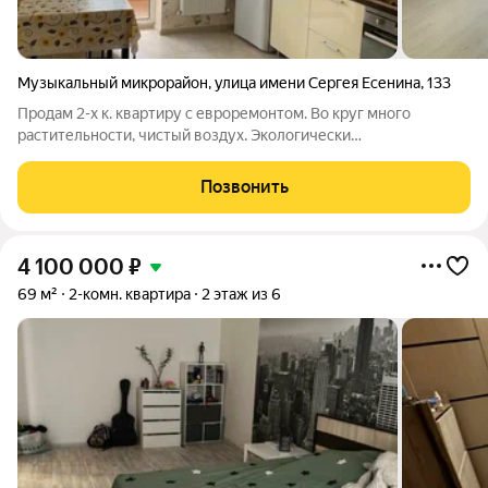
Музыкальный микрорайон
,
улица имени Сергея Есенина
,
133
Продам 2-х к. квартиру с евроремонтом. Во круг много
растительности, чистый воздух. Экологически
чистый,развивающийся район. В квартире приятный
микроклимат благодаря расположению и кирпичной
Позвонить
технологии строительства. Зимой тепло, а летом не жарко.
4 100 000
₽
69 м²
2-комн. квартира
2 этаж из 6