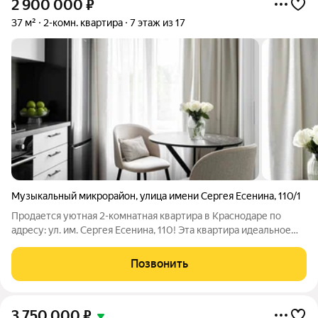
2 900 000
₽
37 м²
2-комн. квартира
7 этаж из 17
Музыкальный микрорайон
,
улица имени Сергея Есенина
,
110/1
Продается уютная 2-комнатная квартира в Краснодаре по
адресу: ул. им. Сергея Есенина, 110! Эта квартира идеальное
сочетание комфорта и современности, где каждый уголок
продуман до мелочей. Общая площадь 37 м, жилая площадь 28
Позвонить
м, что позволяет с
3 750 000
₽