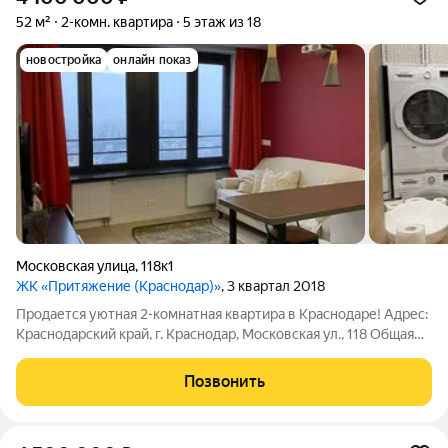
52 м²
2-комн. квартира
5 этаж из 18
новостройка
онлайн показ
Московская улица
,
118к1
ЖК «Притяжение (Краснодар)»
, 3 квартал 2018
Продается уютная 2-комнатная квартира в Краснодаре! Адрес:
Краснодарский край, г. Краснодар, Московская ул., 118 Общая
площадь: 52 м Жилая площадь: 25 м Этаж: 5 из 9 Тип дома:
монолитный Эта светлая и просторная квартира с смежно-
Позвонить
изолированной