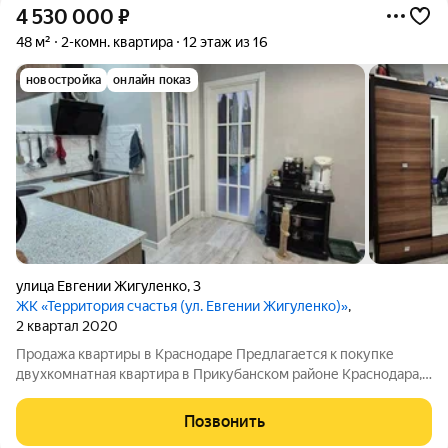
4 530 000
₽
48 м²
2-комн. квартира
12 этаж из 16
новостройка
онлайн показ
улица Евгении Жигуленко
,
3
ЖК «Территория счастья (ул. Евгении Жигуленко)»
,
2 квартал 2020
Продажа квартиры в Краснодаре Предлагается к покупке
двухкомнатная квартира в Прикубанском районе Краснодара,
по адресу улица Евгении Жигуленко, дом 3. Квартира
расположена на 12 этаже 16-этажного монолитно-кирпичного
Позвонить
дома. Высота потолков составляет