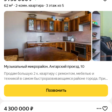
62 м²
2-комн. квартира
3 этаж из 5
Музыкальный микрорайон
,
Ангарский проезд
,
10
Продам большую 2 к. квартиру с ремонтом, мебелью и
техникой в самом быстроразвивающимся районе города. При
строительстве была применена кирпичная технология
строения в связи с чем зимой в квартире не холодно, а летом
Позвонить
не жарко. По близости есть вся
4 300 000
₽