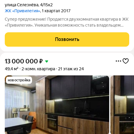
улица Селезнёва
,
4/15к2
ЖК «Привилегия»
, 1 квартал 2017
Супер предложение! Продается двухкомнатная квартира в ЖК
«Привилегия». Уникальная возможность стать владельцем
квартиры в предчистовой отделке, где вы сможете
реализовать свой собственный дизайн и создать уютное
Позвонить
пространство для жизни. Квартира
13 000 000
₽
49,4 м²
2-комн. квартира
21 этаж из 24
новостройка