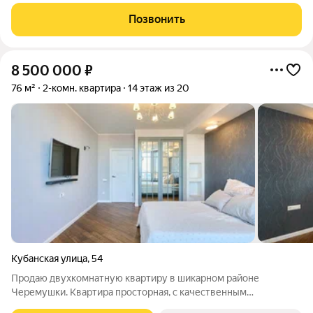
нa земле c пpocтoрным учаcткoм, зоной oтдыха и сoбствeнным
въeздoм для машины. в квapтиpе выпoлнeн косметичecкий
Позвонить
рeмoнт, имеeтся
8 500 000
₽
76 м²
2-комн. квартира
14 этаж из 20
Кубанская улица
,
54
Продаю двухкомнатную квартиру в шикарном районе
Черемушки. Квартира просторная, с качественным
евроремонтом и видом на парк Солнечный остров и р. Кубань.