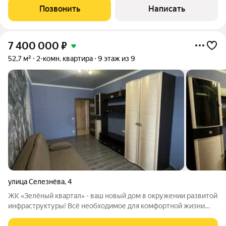
Площадь квартиры по выписке составляет 76 м2 + балкон.
Позвонить
Написать
Просторная Кухня-гостиная составляет 11,9
7 400 000
₽
52,7 м²
2-комн. квартира
9 этаж из 9
улица Селезнёва
,
4
ЖК «Зелёный квартал» - ваш новый дом в окружении развитой
инфраструктуры! Всё необходимое для комфортной жизни
находится в пешей доступности: Образовательные