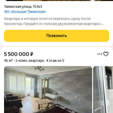
Таманская улица
,
153к3
ЖК «Большая Таманская»
Квартира, в которую хочется переехать сразу после
просмотра. Продаётся стильная двухкомнатная квартира с
современным дизайнерским ремонтом. Здесь продумана
каждая деталь: качественные материалы, гармоничная
Позвонить
цветовая гамма и функциональная планировка
5 500 000
₽
45 м²
2-комн. квартира
4 этаж из 5