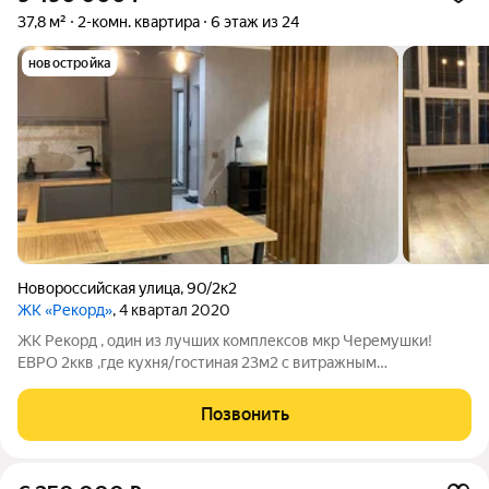
37,8 м²
2-комн. квартира
6 этаж из 24
новостройка
Новороссийская улица
,
90/2к2
ЖК «Рекорд»
, 4 квартал 2020
ЖК Рекорд , один из лучших комплексов мкр Черемушки!
ЕВРО 2ккв ,где кухня/гостиная 23м2 с витражным
остеклением ,спальня 11 м и совмещенный су. В помещение
выполнен качественный ремонт по индивидуальному проекту
Позвонить
,квартира укомплектована всей