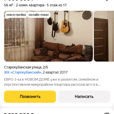
56 м²
2-комн. квартира
5 этаж из 17
новостройка
онлайн показ
Старокубанская улица
,
2/5
ЖК «Старокубанский»
, 2 квартал 2017
ЕВРО 3-ка в НОВОМ ДОМЕ уже в развитом, семейном и
перспективном микрорайоне Квартира располагается в
микрорайоне Черемушки и окружена всевозможными
объектами инфраструктуры и развлечений! Уютный и по-
Позвонить
Написать
настоящему семейный очаг ждёт новых хозяев! ЕВРО