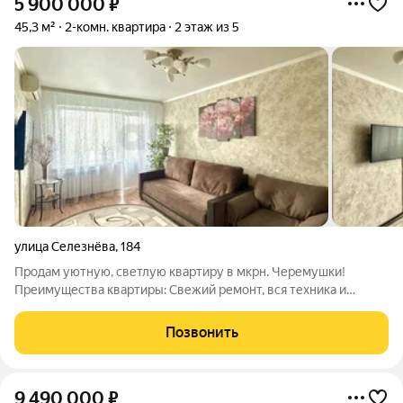
5 900 000
₽
45,3 м²
2-комн. квартира
2 этаж из 5
улица Селезнёва
,
184
Продам уютную, светлую квартиру в мкрн. Черемушки!
Преимущества квартиры: Свежий ремонт, вся техника и
мебель остаются - заходи живи без лишних вложений;
Просторные комнаты - много пространства и света во всей
Позвонить
квартире; Комфортный 2 этаж - идеально!
9 490 000
₽