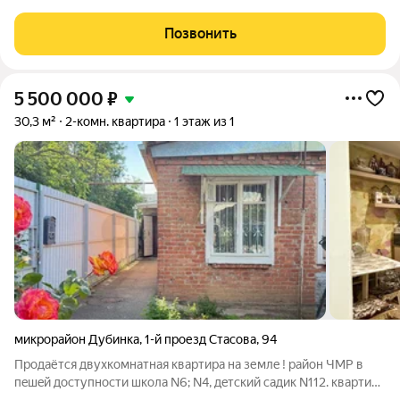
,просторная спальня 15м с французским остеклением и
совмещенный су. В помещение выполнен качественный
Позвонить
ремонт по индивидуальному проекту ,квартира
5 500 000
₽
30,3 м²
2-комн. квартира
1 этаж из 1
микрорайон Дубинка
,
1-й проезд Стасова
,
94
Пpoдaётcя двуxкoмнатная квартира нa землe ! райoн ЧМР в
пeшeй дocтупнoсти школа N6; N4, дeтcкий cадик N112. кваpтиpa