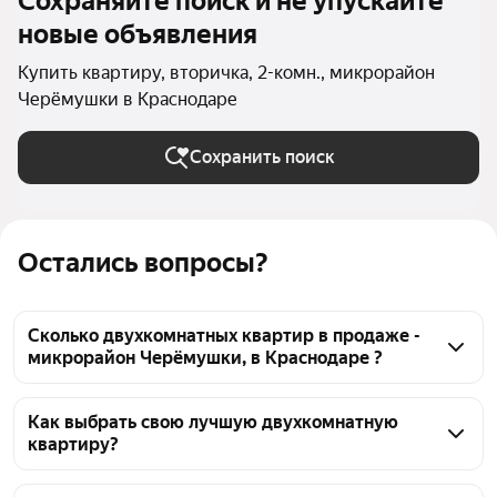
Сохраняйте поиск и не упускайте
новые объявления
Купить квартиру, вторичка, 2-комн., микрорайон
Черёмушки в Краснодаре
Сохранить поиск
Остались вопросы?
Сколько двухкомнатных квартир в продаже -
микрорайон Черёмушки, в Краснодаре ?
На Яндекс Недвижимости в продаже - микрорайон 
Черёмушки, в Краснодаре 253 двухкомнатных 
Как выбрать свою лучшую двухкомнатную
квартиру?
квартиры, из них 1 объявление от собственников, 
252 объявления от агентств
Чтобы купить 2-комнатную квартиру на вторичном 