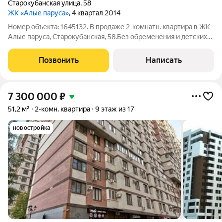
Старокубанская улица
,
58
ЖК «Алые паруса»
, 4 квартал 2014
Номер объекта: 1645132. В продаже 2-комнатн. квартира в ЖК
Алые паруса, Старокубанская, 58.Без обременения и детских
долей. Вся сумма в договоре.Документы проверены и к
продаже готовы.Закрытая территория.2 зоны отдыха с
Позвонить
Написать
мангалами.Дом
7 300 000
₽
51,2 м²
2-комн. квартира
9 этаж из 17
новостройка