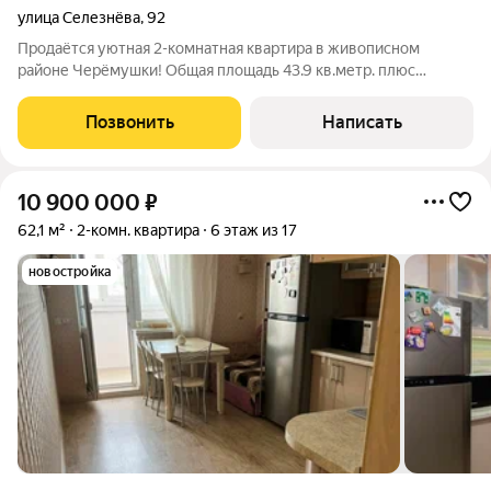
улица Селезнёва
,
92
Продаётся уютная 2-комнатная квартира в живописном
районе Черёмушки! Общая площадь 43.9 кв.метр. плюс
застеклённый балкон. Квартира расположена на 4-ом этаже 5-
этажного панельного дома. Внутри сделан качественный
Позвонить
Написать
стильный ремонт, была обновлена
10 900 000
₽
62,1 м²
2-комн. квартира
6 этаж из 17
новостройка