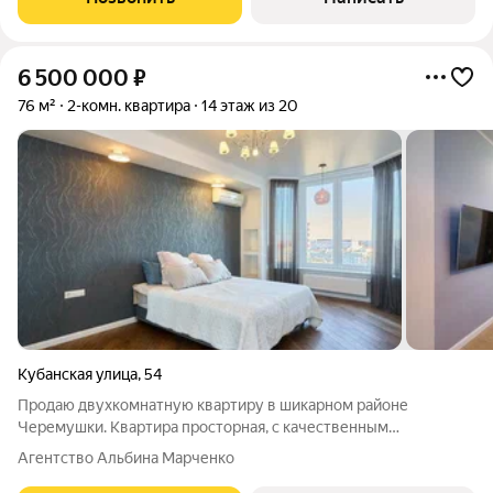
6 500 000
₽
76 м²
2-комн. квартира
14 этаж из 20
Кубанская улица
,
54
Продаю двухкомнатную квартиру в шикарном районе
Черемушки. Квартира просторная, с качественным
евроремонтом и видом на парк Солнечный остров и р. Кубань.
Агентство Альбина Марченко
Площадь квартиры по выписке составляет 76 м2 + балкон.