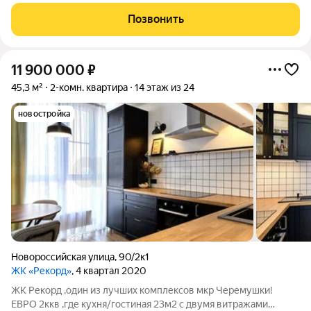
Мебель, техника по договоренности. Фонтан во дворе.
Закрытый двор, закрытая парковка. Можно ипотека, ипотека
Позвонить
без ПВ, мат капитал.
11 900 000
₽
45,3 м²
2-комн. квартира
14 этаж из 24
новостройка
Новороссийская улица
,
90/2к1
ЖК «Рекорд»
, 4 квартал 2020
ЖК Рекорд ,один из лучших комплексов мкр Черемушки!
ЕВРО 2ккв ,где кухня/гостиная 23м2 с двумя витражами