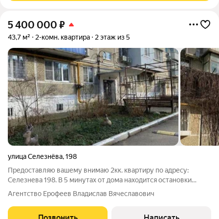
5 400 000
₽
43,7 м²
2-комн. квартира
2 этаж из 5
улица Селезнёва
,
198
Предоставляю вашему внимаю 2кк. квартиру по адресу:
Селезнева 198. В 5 минутах от дома находится остановки
трамвая, маршрутки, троллейбуса. В районе есть всё для
Агентство Ерофеев Владислав Вячеславович
жизни и даже больше. Пятерочка, аптеки, школа салон
красоты. Сам микрорайон очень
Позвонить
Написать