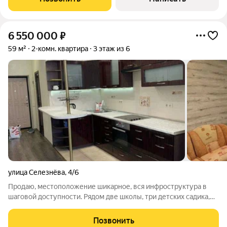
детcкиe сады. Дo
6 550 000
₽
59 м²
2-комн. квартира
3 этаж из 6
улица Селезнёва
,
4/6
Продаю, местоположение шикарное, вся инфроструктура в
шаговой доступности. Рядом две школы, три детских садика,
все магазины, трамвай, Кубанский университет, Бау центр.
Покупали с нуля для сына. Сами делали ремонт для себя.
Позвонить