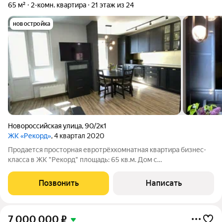
65 м²
2-комн. квартира
21 этаж из 24
новостройка
Новороссийская улица
,
90/2к1
ЖК «Рекорд»
, 4 квартал 2020
Продается просторная евротрёхкомнатная квартира бизнес-
класса в ЖК "Рекорд" площадь: 65 кв.м. Дом с
презентабельной входной группой, закрытой территорией и
системой видеонаблюдения. Благоустроенный двор без
Позвонить
Написать
машин, современные детские и спортивные
7 000 000
₽