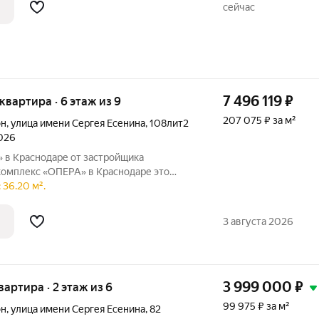
здает идеальные условия для отдыха на
сейчас
7 496 119
₽
 квартира · 6 этаж из 9
207 075 ₽ за м²
он
,
улица имени Сергея Есенина
,
108лит2
2026
 в Краснодаре от застройщика
плекс «ОПЕРА» в Краснодаре это
ильной архитектуры, продуманных
 36.20 м².
уровня комфорта. Просторные квартиры
ым светом,
3 августа 2026
3 999 000
₽
квартира · 2 этаж из 6
99 975 ₽ за м²
он
,
улица имени Сергея Есенина
,
82