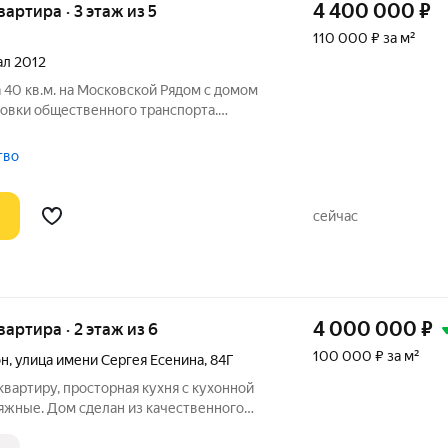
4 400 000
₽
квартира · 3 этаж из 5
110 000 ₽ за м²
тал 2012
40 кв.м. на Московской Рядом с домом
новки общественного транспорта.
ё необходимое находится в шаговой
3, детский сад, поликлиника и РЖД
тво
сейчас
4 000 000
₽
квартира · 2 этаж из 6
100 000 ₽ за м²
он
,
улица имени Сергея Есенина
,
84Г
вартиру, просторная кухня с кухонной
яжные. Дом сделан из качественного
проницаемые. Двор дома утопает в