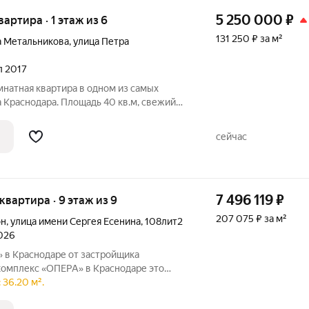
5 250 000
₽
вартира · 1 этаж из 6
131 250 ₽ за м²
а Метальникова
,
улица Петра
ал 2017
мнатная квартира в одном из самых
 Краснодара. Площадь 40 кв.м, свежий
м высококачественных материалов и
чное расположение - в
сейчас
сти от
7 496 119
₽
 квартира · 9 этаж из 9
207 075 ₽ за м²
он
,
улица имени Сергея Есенина
,
108лит2
2026
 в Краснодаре от застройщика
плекс «ОПЕРА» в Краснодаре это
ильной архитектуры, продуманных
 36.20 м².
уровня комфорта. Просторные квартиры