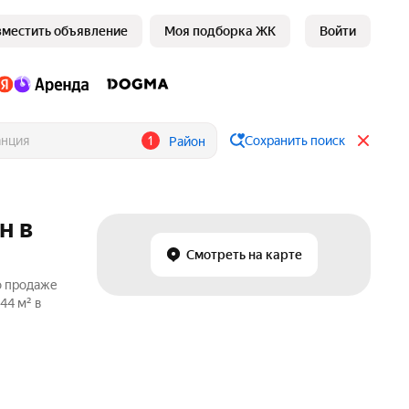
зместить объявление
Моя подборка ЖК
Войти
1
Сохранить поиск
Район
н в
Смотреть на карте
о продаже
44 м² в