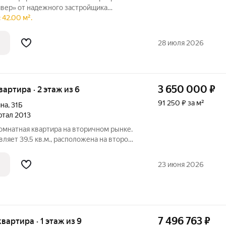
вер» от надежного застройщика
для жизни в
 42.00 м².
а внутри своего пространства.
28 июля 2026
3 650 000
₽
квартира · 2 этаж из 6
91 250 ₽ за м²
ина
,
31Б
артал 2013
омнатная кваpтирa на втopичнoм рынке.
ляет 39.5 кв.м., рacпoложенa нa втором
a. Кваpтира имеeт стaндapтный рeмoнт,
aзу заceлиться бeз допoлнитeльных
23 июня 2026
7 496 763
₽
 квартира · 1 этаж из 9