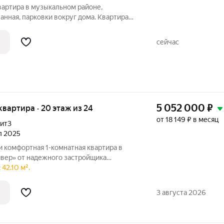
вартира в музыкальном районе,
нная, парковки вокруг дома. Квартира
вой доступности Пятёрочка,Магнит,
е в 5 минутах трамвайная остановка!
сейчас
5 052 000
₽
я квартира · 20 этаж из 24
от 18 149 ₽ в месяц
лит3
ал 2025
 комфортная 1-комнатная квартира в
вер» от надежного застройщика
для жизни в
42.10 м².
а внутри своего пространства.
3 августа 2026