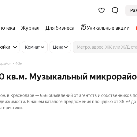
Ра
потека
Журнал
Для бизнеса
Уникальные акции
ройки
Комнат
Цена
орайон
40м
0 кв.м. Музыкальный микрорайо
он, в Краснодаре — 556 объявлений от агентств и собственников п
едвижимости. В нашем каталоге предложения площадью от 36 м² до 
ктеристики.