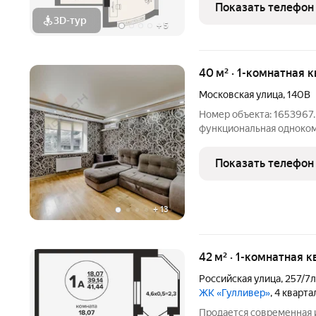
наполняются естественн
Показать телефон
3D-тур
+
5
40 м² · 1-комнатная к
Московская улица
,
140В
Номер объекта: 1653967
функциональная одноком
этажного дома. Площадь
метров, что делает ее и
Показать телефон
родителей или
+
13
42 м² · 1-комнатная 
Российская улица
,
257/7
ЖК «Гулливер»
, 4 кварт
Продается современная и