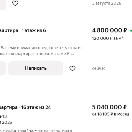
ым светом,
3 августа 2026
4 800 000
₽
вартира · 1 этаж из 6
120 000 ₽ за м²
. Вашему вниманию предлагается уютна и
натная квартира на первом этаже 6-
 квартиры составляет 40 квадратных
деальным вариантом для молодых семей,
Написать
сейчас
5 040 000
₽
квартира · 16 этаж из 24
от 18 105 ₽ в месяц
лит3
ал 2025
 комфортная 1-комнатная квартира в