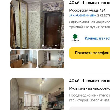
40 м² · 1-комнатная 
Московская улица
,
124
ЖК «Семейный»
, 2 квар
Однокомнатная квартира 
трамвайные пути и оста
Магазины, аптеки,ПВЗ вс
доступности. Школа №10
Клевер, агентс
Больница, университеты
+
1
Показать телефон
40 м² · 1-комнатная 
Музыкальный микрорай
Продам однокомнатную к
гарнитурой. Потолки нат
кирпича, стены звуконе