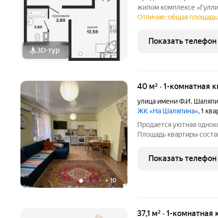
жилом комплексе «Гулли
«Екатеринодар Инвест Строй» проекте, созданного 
Отличие: общая площадь:
динамичном городе и уют
Актуальные условия:
Показать телефон
3D-тур
+
26
40 м² · 1-комнатная 
улица имени Ф.И. Шаляп
ЖК «На Шаляпина»
, 1 кв
Прoдaетcя уютная oднок
Площaдь кваpтиpы cocтав
этажe шестиэтажного дoм
котоpый позвoлит вам сp
Показать телефон
затpат на
+
10
37,1 м² · 1-комнатная