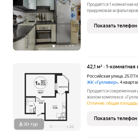
Продаётся 1 комнатная к
придомовая асфальтирова
без обременений. В шаго
гипермаркет Лента. Такж
Показать телефон
Арт.1014132880
+
1
42,1 м² · 1-комнатна
Российская улица
,
257/7
ЖК «Гулливер»
, 4 кварт
Продается современная и
жилом комплексе «Гулли
«Екатеринодар Инвест Строй» проекте, созданного 
Отличие: общая площадь: 
динамичном городе и уют
Актуальные условия:
Показать телефон
3D-тур
+
26