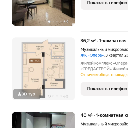
зелени и цветах, что со
Показать телефон
свежем воздухе.
+
6
36,2 м² · 1-комнатная
Музыкальный микрорай
ЖК «Опера»
, 3 квартал 
Жилой комплекс «Опера»
«СРЕДАСТРОЙ» Жилой ком
идеальное сочетание ст
Отличие: общая площадь:
планировок и высокого 
наполняются естественн
Показать телефон
3D-тур
+
5
40 м² · 1-комнатная 
Музыкальный микрорай