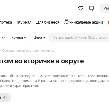
Ра
потека
Журнал
Для бизнеса
Уникальные акции
Комнат
Цена
С евроремонтом на вторичном рынке
том во вторичке в округе
ральный в Краснодаре — 273 объявления от агентств и собственник
а Яндекс Недвижимости. В нашем каталоге предложения площадью от
ровки и характеристики.
е
47