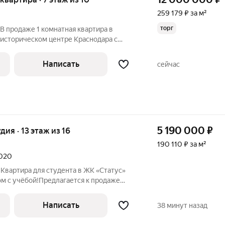
259 179 ₽ за м²
торг
 В продаже 1 комнатная квартира в
в историческом центре Краснодара с
с видеонаблюдением ,с детской
наземной и подземной ,лифт спускается в
Написать
сейчас
5 190 000
₽
удия · 13 этаж из 16
190 110 ₽ за м²
2020
 Квартира для студента в ЖК «Статус»
ом с учёбой!Предлагается к продаже
е бизнес-класса ЖК «Статус», идеально
а. В квартире уже сделан современный
Написать
38 минут назад