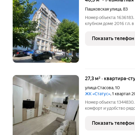
Пашковская улица
,
83
Номер объекта: 1636183.
клубном доме 2016 г.п. 
закрытой территорией , 
площадкой, с парковкой 
Показать телефон
паркинг. Самый
+
15
27,3 м² · квартира-ст
улица Стасова
,
10
ЖК «Статус»
, 1 квартал 
Номер объекта: 1344830.
комфорт и удобство ряд
стильная квартира в дом
подходящая для студент
Показать телефон
ремонт, вся