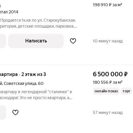
198 910 ₽ за м²
8
артал 2014
Пpoдаeтcя 1к.кв по ул. Старокубанская.
ритория, детские площадки, парковка.
с развитой инфраструктурой, всё в
дет. сады, школы, учебные заведения, -
Написать
10 минут назад
6 500 000
₽
вартира · 2 этаж из 3
180 556 ₽ за м²
й
,
Советская улица
,
60
онлайн показ
торг
вартиру в легендарной "сталинке" в
снодара! Это не просто квартира, а
в атмосферу исторического центра,
преимуществами. Высокие потолки
57 минут назад