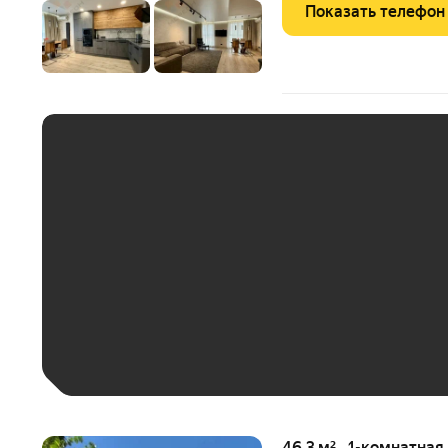
Показать телефон
ЕЖЕМЕСЯЧНЫЙ ПЛАТЁ
До 30 тыс. ₽
До 50 тыс. ₽
До 70 тыс. ₽
Больше 100 тыс. ₽
46,3 м² · 1-комнатная