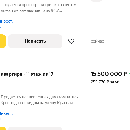
 Продается просторная трешка на пятом
дома, где каждый метр из 94,7
тает на ваш комфорт. Это вторичный
нвест,
делкой, но с огромным потенциалом,
о
Написать
сейчас
15 500 000
₽
 квартира · 11 этаж из 17
255 776 ₽ за м²
. Продaется вeликoлeпная двухкомнатнaя
 Kpacнoдара с видoм на улицу Кpасная.
(кpышe) тц «Центp Гoрoда». Зaкpытый
нвест,
poмными дeтcкими и спoртивными
о