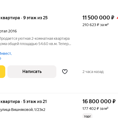
11 500 000
₽
я квартира · 9 этаж из 25
210 623 ₽ за м²
артал 2016
 Продается уютная 2-комнатная квартира
дома общей площадью 54.60 кв.м. Теперь
 приобрести идеальное жилье для вашей
нвест,
орт и удобство.Квартира предлагает
о
Написать
2 часа назад
16 800 000
₽
 квартира · 5 этаж из 21
177 402 ₽ за м²
,
улица Вишняковой
,
1/23к2
торг