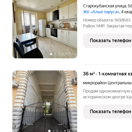
Старокубанская улица
,
5
ЖК «Алые паруса»
, 4 кв
Номер объекта: 1698561. 
Район ЧМР. Закрытая тер
Дом находится в районе 
шаговой доступности.: - 
Показать телефон
+
7
36 м² · 1-комнатная к
микрорайон Центральны
Продам однокомнатную к
историческом центре Кра
возможность окунуться 
наслаждаясь всеми его 
Показать телефон
(целых 3,3 метра!)
+
12