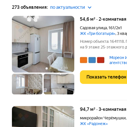
273 объявления:
по актуальности
54,6 м² · 2-комнатна
Садовая улица
,
161/2к1
ЖК «Три богатыря»
, 3 кв
Номер объекта: 1641118.
на 9 этаже 25-этажного 
у вас есть возможность
Мореон И
семьи, где ценится комф
агентств
+
20
Показать телефон
94,7 м² · 3-комнатная
микрорайон Черёмушки
ЖК «Радонеж»