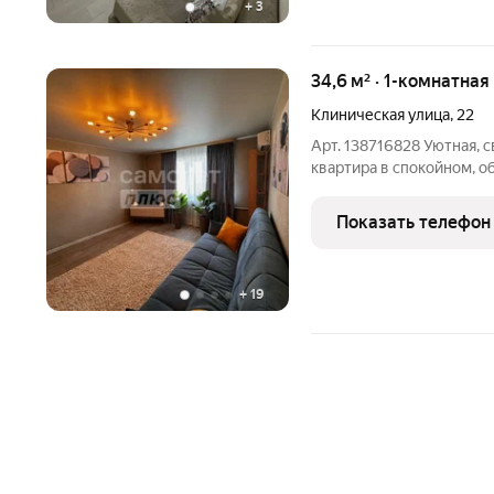
+
3
34,6 м² · 1-комнатная
Клиническая улица
,
22
Арт. 138716828 Уютная, 
квартира в спокойном, 
вариант для собственного
продумано до мелочей. Что 
Показать телефон
качественные
+
19