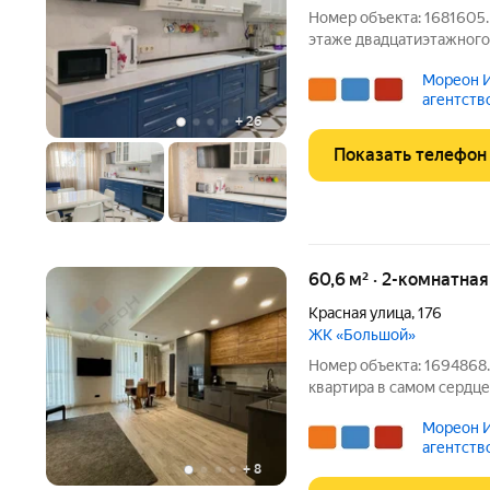
Номер объекта: 1681605.
этаже двадцатиэтажного 
квадратных метров рабо
Мореон И
рынок со стандартной от
агентств
чтобы создать
+
26
Показать телефон
60,6 м² · 2-комнатная
Красная улица
,
176
ЖК «Большой»
Номер объекта: 1694868
кваpтира в самом сеpдцe
Дом стоит на стилобaтe 
Мореон И
двоp (на 3м этажe )c ог
агентств
+
8