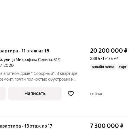
20 200 000
₽
вартира · 11 этаж из 16
288 571 ₽ за м²
й
,
улица Митрофана Седина
,
51/1
тал 2020
онлайн показ
торг
 в элитном доме " Соборный". В квартире
ремонт, почти полностью обустроена и
и техникой. Удобная планировка, две
большая кухня- гостиная 24м2, в с тремя
Написать
сейчас
7 300 000
₽
 квартира · 13 этаж из 17