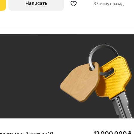
Написать
37 минут назад
Ж
До 100 тыс. ₽
12 000 000
₽
 квартира · 7 этаж из 10