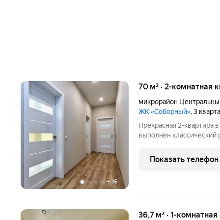
70 м² · 2-комнатная к
микрорайон Центральны
ЖК «Соборный»
, 3 квар
Прекрасная 2-квартира в
выполнен классический 
укомплектована мебелью 
изолированные комнаты, 
Показать телефон
+
16
36,7 м² · 1-комнатная