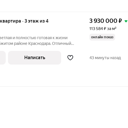
3 930 000
₽
 квартира · 3 этаж из 4
113 584 ₽ за м²
онлайн показ
светлая и полностью готовая к жизни
обжитом районе Краснодара. Отличный
 проживания или сдачи в аренду всё
внутри:Евроремонт свежие,
Написать
43 минуты назад