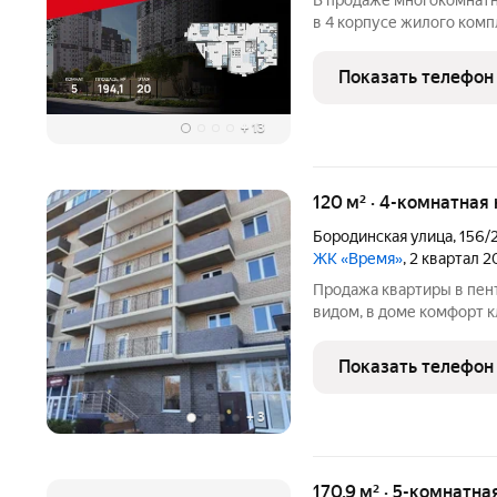
В продаже многокомнатна
в 4 корпусе жилого комп
Комплекс от девелопера
Краснодара, в 5 минутах
Показать телефон
доступность
+
13
120 м² · 4-комнатная
Бородинская улица
,
156/
ЖК «Время»
, 2 квартал 
Продажа квартиры в пент
видом, в доме комфорт к
двором. Дом комфорт клас
Показать телефон
+
3
170,9 м² · 5-комнатн