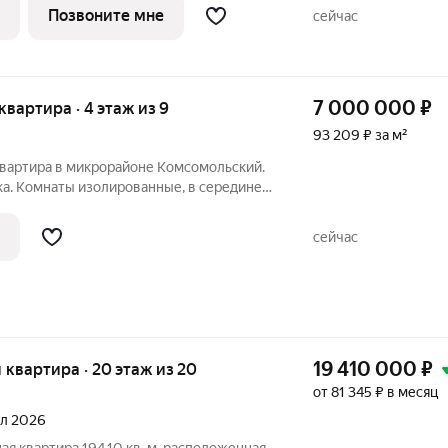
ные аллеи, парковая территория, 3
Позвоните мне
сейчас
7 000 000
₽
 квартира · 4 этаж из 9
93 209 ₽ за м²
квартира в микрорайоне Комсомольский.
ка. Комнаты изолированные, в середине
нузел раздельный, две застекленные
ателю оставим всю мебель и технику. В
сейчас
19 410 000
₽
ая квартира · 20 этаж из 20
от 81 345 ₽ в месяц
ал 2026