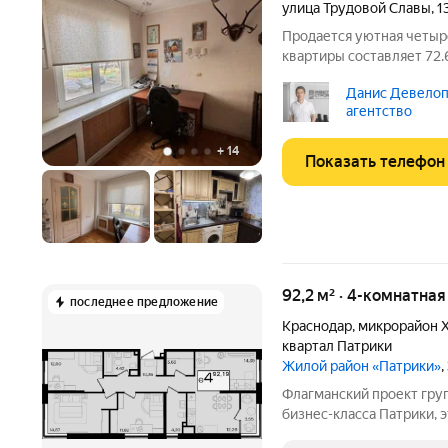
улица Трудовой Славы
,
1
Продается уютная четыр
квартиры составляет 72.
для семьи и позволит ва
Данис Девелоп
Высота потолков 2.5 мет
агентство
косметический
+
14
Показать телефон
92,2 м² · 4-комнатна
последнее предложение
Краснодар
,
микрорайон 
квартал Патрики
Жилой район «Патрики»
,
Флагманский проект гру
бизнес-класса Патрики, 
расположившихся на 28,5