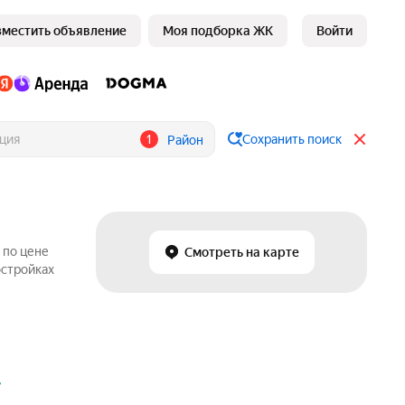
зместить объявление
Моя подборка ЖК
Войти
1
Сохранить поиск
Район
 по цене
Смотреть на карте
остройках