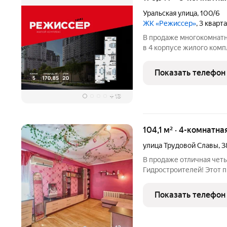
Уральская улица
,
100/6
ЖК «Режиссер»
, 3 кварт
В продаже многокомнатна
в 4 корпусе жилого комп
Комплекс от девелопера
Краснодара, в 5 минутах
Показать телефон
доступность
+
13
104,1 м² · 4-комнатна
улица Трудовой Славы
,
3
В продаже отличная чет
Гидростроителей! Этот 
называют "Зелеными лёгк
полное отсутствие каки
Показать телефон
нахождение в