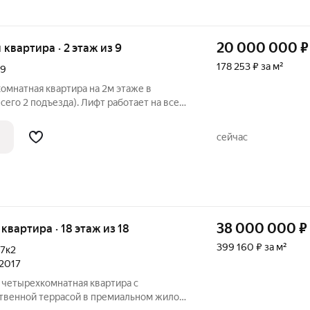
20 000 000
₽
я квартира · 2 этаж из 9
178 253 ₽ за м²
29
омнатная квартира на 2м этаже в
его 2 подъезда). Лифт работает на все
ира в формате «заехал живи»: не
 вложений. О квартире: все комнаты
сейчас
38 000 000
₽
я квартира · 18 этаж из 18
399 160 ₽ за м²
37к2
 2017
 четырехкомнатная квартира с
ственной террасой в премиальном жилом