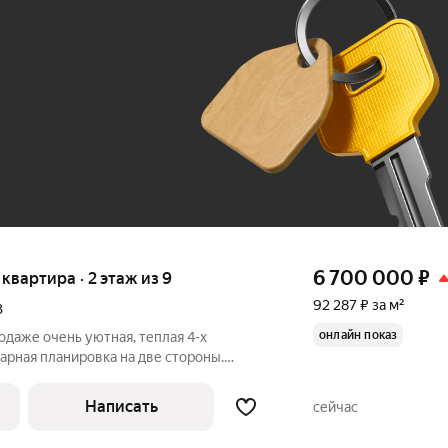
До 100 тыс. ₽
6 700 000
₽
я квартира · 2 этаж из 9
92 287 ₽ за м²
3
онлайн показ
одаже очень уютная, теплая 4-х
арная планировка на две стороны.
емонт, с/у и ванна раздельные в
Написать
сейчас
не