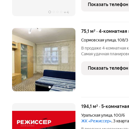
город в город - прогулоч
Показать телефон
детских сада, 2
+
4
75,1 м² · 4-комнатная
Сормовская улица
,
108/3
В продаже 4-комнатная 
Самая удачная планиров
располагается кухня, са
лоджии. В подарок Покуп
Показать телефон
подъезде
+
4
194,1 м² · 5-комнатн
Уральская улица
,
100/6
ЖК «Режиссер»
, 3 кварт