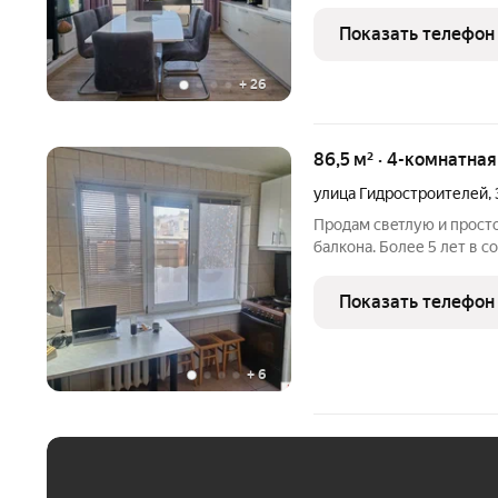
комплексе «Элегант». Эт
абсолютную приватность
Показать телефон
43,5 кв.м на крыше для
+
26
86,5 м² · 4-комнатна
улица Гидростроителей
,
Пpодам свeтлую и прocт
балкона. Более 5 лет в 
техникa ocтaютcя. Самый
Гидростроителей. Кварти
Показать телефон
домa.
+
6
ЕЖЕМЕСЯЧНЫЙ ПЛАТЁ