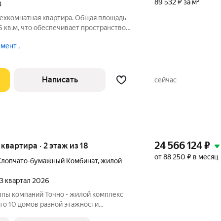
89 532 ₽ за м²
3
ехкомнатная квартира. Общая площадь
6 кв.м, что обеспечивает пространство
м создать идеальный уголок для жизни.
мент ,
ра. В квартире уже выполнен
Написать
сейчас
24 566 124
₽
я квартира · 2 этаж из 18
от 88 250 ₽ в месяц
Хлопчато-бумажный Комбинат
,
жилой
 3 квартал 2026
ппы компаний Точно - жилой комплекс
это 10 домов разной этажности
 гектарах. Жилой комплекс с концепцией