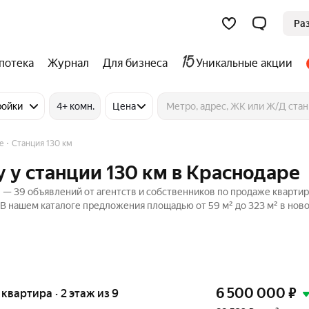
Ра
потека
Журнал
Для бизнеса
Уникальные акции
ройки
4+ комн.
Цена
е
Станция 130 км
 у станции 130 км в Краснодаре
 — 39 объявлений от агентств и собственников по продаже квартир
В нашем каталоге предложения площадью от 59 м² до 323 м² в нов
6 500 000
₽
я квартира · 2 этаж из 9