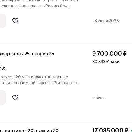
я квартира 194.10 кв. м, расположенная
лекса комфорт-класса «Режиссёр».
 AVA находится в развитом районе
 пешком от крупного ТРЦ. Транспортная
23 июля 2026
9 700 000
₽
 квартира · 25 этаж из 25
80 833 ₽ за м²
2
2020
хаусе. 120 м + терраса с шикарным
ласса с подземной парковкой и закрытым
са, сдан в 2019 году.
сейчас
17 085 000
₽
ая квартира · 20 этаж из 20