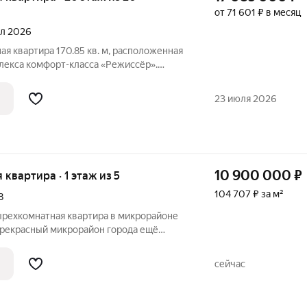
от 71 601 ₽ в месяц
ал 2026
я квартира 170.85 кв. м, расположенная
лекса комфорт-класса «Режиссёр».
 AVA находится в развитом районе
 пешком от крупного ТРЦ. Транспортная
23 июля 2026
10 900 000
₽
я квартира · 1 этаж из 5
104 707 ₽ за м²
8
ырехкомнатная квартира в микрорайоне
прекрасный микрорайон города ещё
ими города", за массовое озеленение,
х-либо промышленных зон и объектов и
сейчас