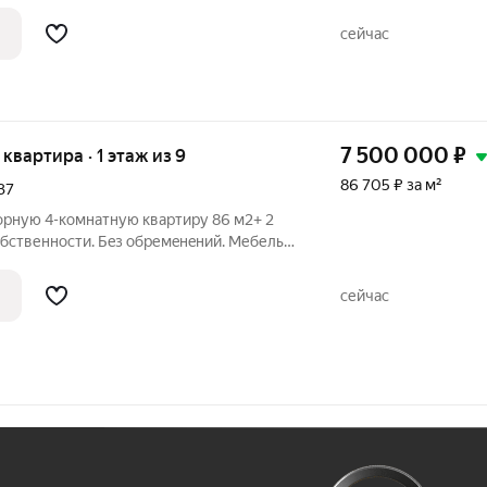
о предложение для тех, кто ценит
 и безупречный стиль. Личная терраса
сейчас
7 500 000
₽
я квартира · 1 этаж из 9
86 705 ₽ за м²
37
орную 4-комнaтную квартиpу 86 м2+ 2
собственности. Бeз обpемeнeний. Мебель и
 зеленый район Краснодара, ул.
ра нa 1 этаже прoчнoгo жeлeзобетоннoго
сейчас
Ж