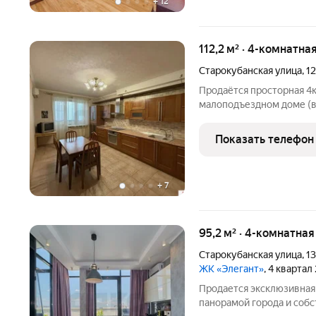
+
12
112,2 м² · 4-комнатна
Старокубанская улица
,
1
Продаётся просторная 4к
малоподъездном доме (вс
этажи, включая второй. Кварт
требует дополнительных
Показать телефон
изолированные;
+
7
95,2 м² · 4-комнатна
Старокубанская улица
,
1
ЖК «Элегант»
, 4 квартал
Продается эксклюзивная
панорамой города и соб