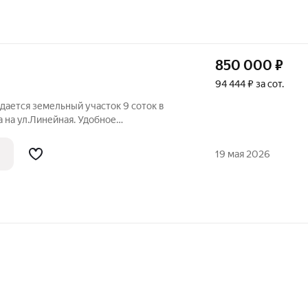
850 000
₽
94 444 ₽ за сот.
одается земельный участок 9 соток в
 на ул.Линейная. Удобное
леко от города, но в тоже время рядом
чен для индивидуального жилищного
19 мая 2026