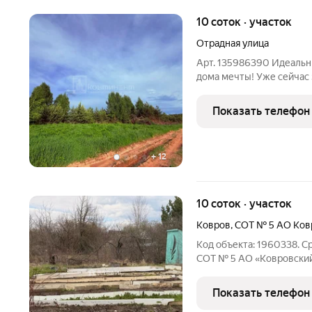
10 соток · участок
Отрадная улица
Арт. 135986390 Идеальн
дома мечты! Уже сейчас 
комфортного старта, без
преимущества: Все коммуникации по границе: Газ, электричество
Показать телефон
и центральная
+
12
10 соток · участок
Ковров
,
СОТ № 5 АО Ков
Код объекта: 1960338. С
СОТ № 5 АО «Ковровский
Владимирская область. Э
мечтает о своём уголке 
Показать телефон
садоводством или