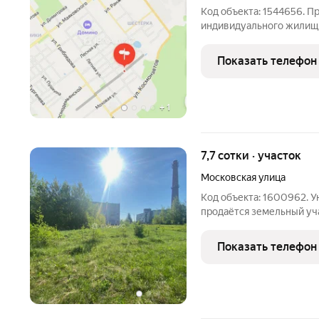
Код объекта: 1544656. П
индивидуального жилищн
Олега Кошевого. Участок
города, поэтому обеспеч
Показать телефон
инфраструктуре.
+
1
7,7 сотки · участок
Московская улица
Код объекта: 1600962. 
продаётся земельный уч
предложение для тех, кт
Лучшая цена на рынке! Р
Показать телефон
Московской улице в гор