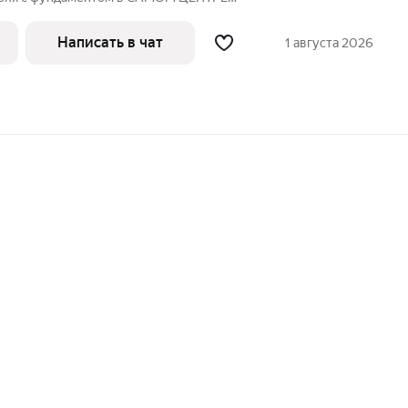
 (Район Элитного жилого комплекса
it, "Вкусно-и Точка".) 3,5 сотки земли в
Написать в чат
1 августа 2026