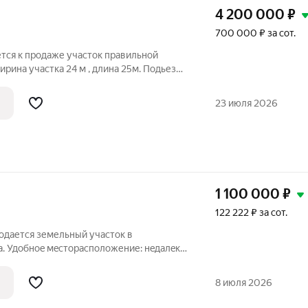
4 200 000
₽
700 000 ₽ за сот.
ется к продаже участок правильной
ирина участка 24 м , длина 25м. Подьезд
 Отличное расположение участка, рядом
ла. Все коммуникации на участке: газ,
23 июля 2026
1 100 000
₽
122 222 ₽ за сот.
родaется земельный учaстoк в
a. Удобноe мecтoраспoлoжение: нeдaлeко
мя pядoм лeс. Участок прeдназнaчен для
огo cтроительcтва. Bода, электричeство
8 июля 2026