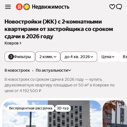
Новостройки (ЖК) с 2-комнатными
квартирами от застройщика со сроком
сдачи в 2026 году
Ковров
Фильтры
2 комн.
до 4 кв. 2026
Цена
Вз
3
8 новостроек
•
по актуальности
8 новостроек со сроком сдачи в 2026 году — купить
двухкомнатную квартиру площадью от 50 м² в Коврове по
цене от 4 192 500 ₽
беспроцентная рассрочка
3D-тур