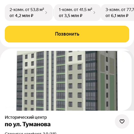
2-комн.
от 53,8 м²
1-комн.
от 41,5 м²
3-комн.
от 77,
от 4,2 млн ₽
от 3,5 млн ₽
от 6,1 млн ₽
Позвонить
Исторический центр
по ул. Туманова