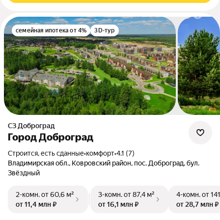
семейная ипотека от 4%
3D-тур
СЗ Доброград
Город Доброград
Строится, есть сданные
•
комфорт
•
4.1 (7)
Владимирская обл., Ковровский район, пос. Доброград, бул.
Звёздный
2-комн.
от 60,6 м²
3-комн.
от 87,4 м²
4-комн.
от 14
от 11,4 млн ₽
от 16,1 млн ₽
от 28,7 млн ₽