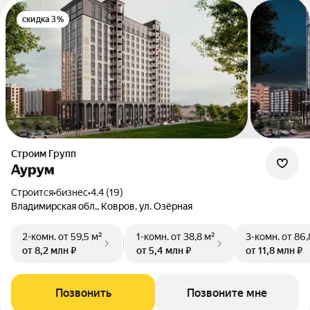
скидка 3%
Строим Групп
Аурум
Строится
•
бизнес
•
4.4 (19)
Владимирская обл., Ковров, ул. Озёрная
2-комн.
от 59,5 м²
1-комн.
от 38,8 м²
3-комн.
от 86,
от 8,2 млн ₽
от 5,4 млн ₽
от 11,8 млн ₽
Позвонить
Позвоните мне