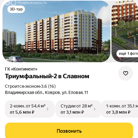
3D-тур
ещё 1 фот
ГК «Континент»
Триумфальный-2 в Славном
Строится
•
эконом
•
3.6 (16)
Владимирская обл., Ковров, ул. Еловая, 11
2-комн.
от 54,4 м²
Студии
от 28 м²
1-комн.
от 35,1 
от 5,6 млн ₽
от 3,1 млн ₽
от 3,8 млн ₽
Позвонить