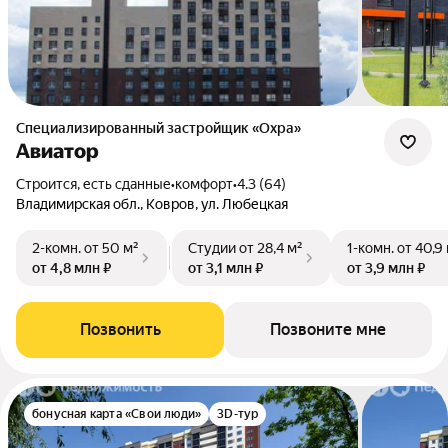
Специализированный застройщик «Охра»
Авиатор
Строится, есть сданные
•
комфорт
•
4.3 (64)
Владимирская обл., Ковров, ул. Любецкая
2-комн.
от 50 м²
Студии
от 28,4 м²
1-комн.
от 40,9
от 4,8 млн ₽
от 3,1 млн ₽
от 3,9 млн ₽
Позвонить
Позвоните мне
бонусная карта «Свои люди»
3D-тур