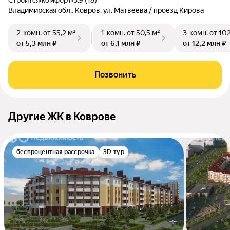
Строится
•
комфорт
•
3.9 (18)
Владимирская обл., Ковров, ул. Матвеева / проезд Кирова
2-комн.
от 55,2 м²
1-комн.
от 50,5 м²
3-комн.
от 10
от 5,3 млн ₽
от 6,1 млн ₽
от 12,2 млн ₽
Позвонить
Другие ЖК в Коврове
беспроцентная рассрочка
3D-тур