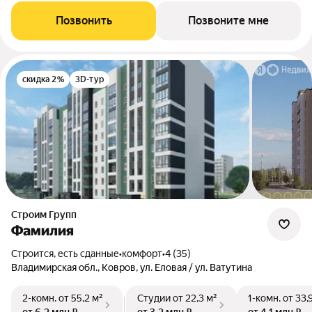
Позвонить
Позвоните мне
скидка 2%
3D-тур
Строим Групп
Фамилия
Строится, есть сданные
•
комфорт
•
4 (35)
Владимирская обл., Ковров, ул. Еловая / ул. Ватутина
2-комн.
от 55,2 м²
Студии
от 22,3 м²
1-комн.
от 33,