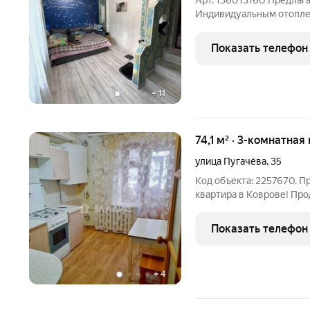
Арт. 136013160 Предлага
Индивидуальным отоплен
хорошем , жилом состоян
двухконтурный котел - 
Показать телефон
Санузел раздельный . П
+
11
74,1 м² · 3-комнатная
улица Пугачёва
,
35
Код объекта: 2257670. П
квартира в Коврове! Про
площадью 74,1 кв. м на 
дома. Квартира тёплая и 
Показать телефон
прихожeй,
+
4