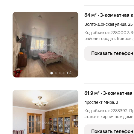
64 м² · 3-комнатная 
Волго-Донская улица
,
25
Код объекта: 2280002. 3-комнатная квартира в востребованном
районе города г. Ковров, ул. Волго-Донская, д. 25 Продается
уютная 3-комнатная квар
Показать телефон
+
2
61,9 м² · 3-комнатная
проспект Мира
,
2
Код объекта: 2283392. П
этаже в кирпичном доме 
сочетание надёжности, 
идеальный вариант для семьи! Основные параметры:
Показать телефон