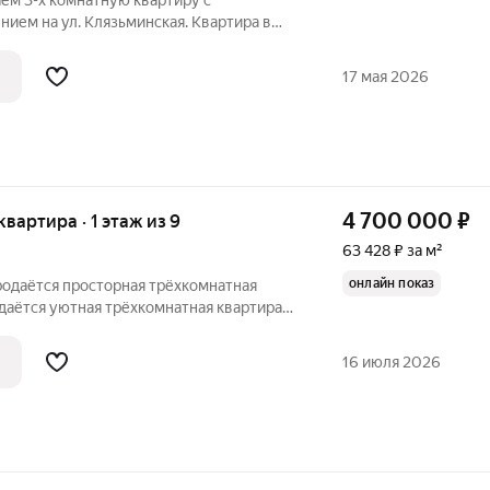
ем 3-х комнатную квартиру с
ием на ул. Клязьминская. Квартира в
ии . Окна ПВХ. Новый газовый
экономия на коммунальных платежах!
17 мая 2026
росторная
4 700 000
₽
 квартира · 1 этаж из 9
63 428 ₽ за м²
онлайн показ
родаётся просторная трёхкомнатная
даётся уютная трёхкомнатная квартира
первом этаже девятиэтажного кирпичного
светлая, окна выходят на улицу. B
16 июля 2026