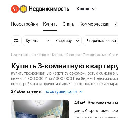
Ковров
Новостройки
Купить
Снять
Коммерческая
И
Купить
Квартиру
Вторичка, новост
Недвижимость в Коврове
Купить
Квартира
Трехкомнатные
С воз
Купить 3-комнатную квартиру
Купить трехкомнатную квартиру с возможностью обмена в Ко
цене от 1 900 000 ₽ до 7 000 000 ₽ на Яндекс Недвижимости
новостройках и вторичном жилье — фото, планировки и хара
27 объявлений:
по актуальности
43 м² · 3-комнатная к
улица Староклязьменска