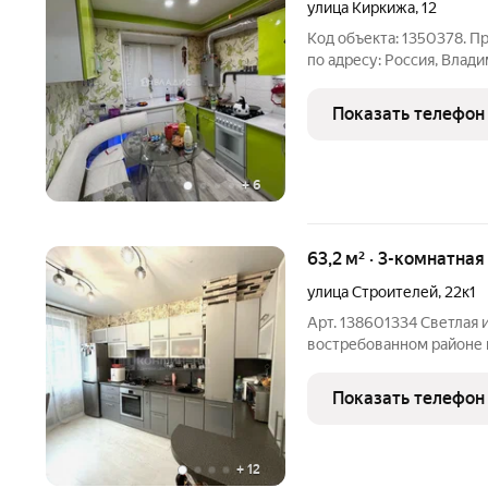
улица Киркижа
,
12
Код объекта: 1350378. П
по адресу: Россия, Влади
12. Квартира расположен
кирпичного дома, постро
Показать телефон
составляет
+
6
63,2 м² · 3-комнатная
улица Строителей
,
22к1
Арт. 138601334 Светлая 
востребованном районе 
линии от дороги, что об
Квартира в хорошем сост
Показать телефон
Натяжные,
+
12