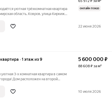
65 972 ₽ за м²
онлайн показ
родаётся уютная трёхкомнатная квартира
мирская область, Ковров, улица Киркижа,
а на первом этаже пятиэтажного
енного в 1964 году. Общая площадь
22 июня 2026
5 600 000
₽
 квартира · 1 этаж из 9
88 608 ₽ за м²
и уютная 3-х комнатная квартира в самом
города! Дом расположен на второй
еспечит тишину и отствие пыли от дороги.
оянии. Окна и балконный блок ПВХ.
10 июля 2026