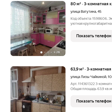
80 м² · 3-комнатная 
улица Ватутина
,
45
Код объекта: 1598606. 
уютная крупногабаритная
мебелью на комфортном 
дома в самом востребован
Показать телефон
д.45. Общая
+
26
63,9 м² · 3-комнатна
улица Лизы Чайкиной
,
10
Арт. 114361322 3-комнатн
Общая площадь 63,9 кв.м
этажного панельного до
coздают aтмоcферу уюта 
Показать телефон
добавляет удобства в