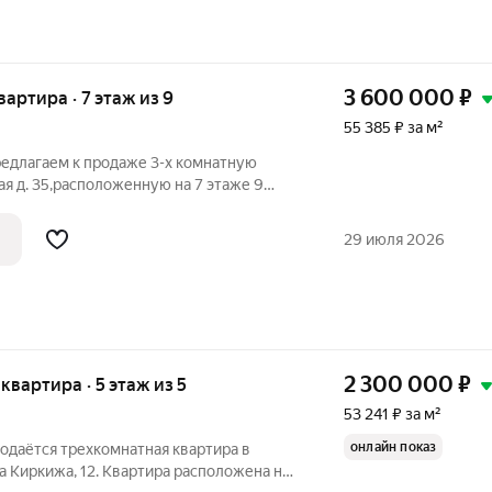
3 600 000
₽
квартира · 7 этаж из 9
55 385 ₽ за м²
редлагаем к продаже 3-х комнатную
ая д. 35,расположенную на 7 этаже 9
а, общей площадью 65 кв. м. Квартира в
ии. Комнаты изолированные, санузел
29 июля 2026
2 300 000
₽
 квартира · 5 этаж из 5
53 241 ₽ за м²
онлайн показ
родаётся трехкомнатная квартира в
ца Киркижа, 12. Квартира расположена на