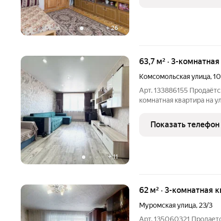
Ковров,
+
26
63,7 м² · 3-комнатна
Комсомольская улица
,
10
Арт. 133886155 Продаётс
комнатная квартира на у
изолированными комната
проживание для всей се
Показать телефон
Расположение: ул. Комсо
+
11
62 м² · 3-комнатная 
Муромская улица
,
23/3
Арт. 135060321 Продаетс