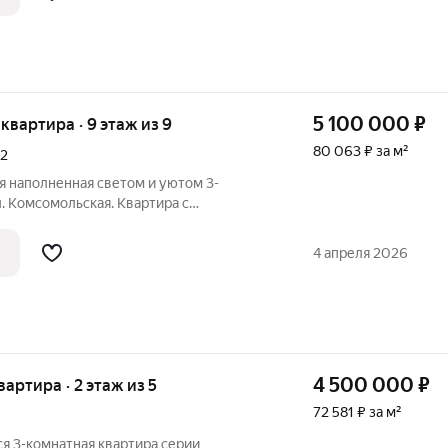
5 100 000
₽
я квартира · 9 этаж из 9
80 063 ₽ за м²
2
я наполненная светом и уютом 3-
л. Комсомольская. Квартира с
ми, что обеспечивает комфортное
мьи. Основные преимущества: -
4 апреля 2026
мольская. -
4 500 000
₽
квартира · 2 этаж из 5
72 581 ₽ за м²
я 3-комнатная квартира серии