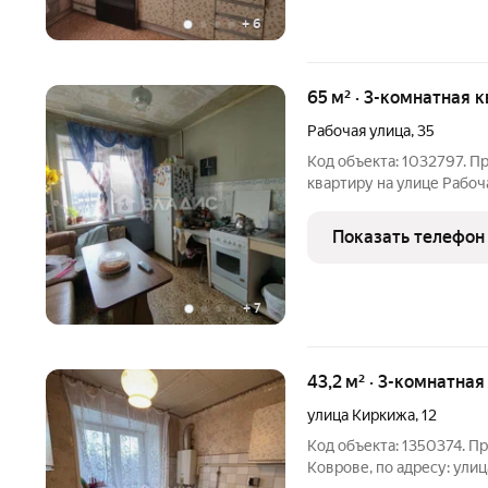
+
6
65 м² · 3-комнатная 
Рабочая улица
,
35
Код объекта: 1032797. П
квартиру на улице Рабоч
этажного панельного дом
обычном, жилом состоян
Показать телефон
раздельный, не
+
7
43,2 м² · 3-комнатная
улица Киркижа
,
12
Код объекта: 1350374. П
Коврове, по адресу: ули