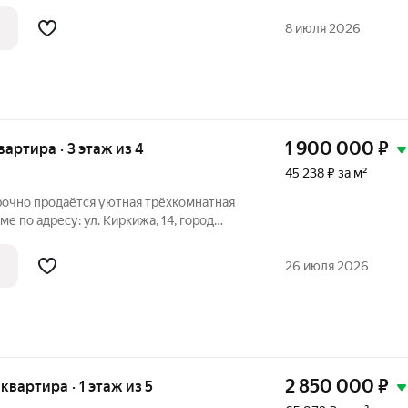
ирпичного дома. Общая площадь квартиры
ных метра, из которых 31 квадратный
8 июля 2026
1 900 000
₽
квартира · 3 этаж из 4
45 238 ₽ за м²
рочно продаётся уютная трёхкомнатная
е по адресу: ул. Киркижа, 14, город
деально подойдёт тем, кто ищет
ступной цене. -Квартира расположена на
26 июля 2026
2 850 000
₽
 квартира · 1 этаж из 5