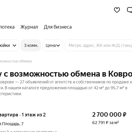
потека
Журнал
Для бизнеса
ройки
3 комн.
Цена
можностью обмена
 с возможностью обмена в Ковр
врове — 27 объявлений от агентств и собственников по продаже к
. В нашем каталоге предложения площадью от 42 м² до 95,7 м² в
ктеристики.
2 700 000
₽
вартира · 1 этаж из 2
62 791 ₽ за м²
я Площадь
,
7