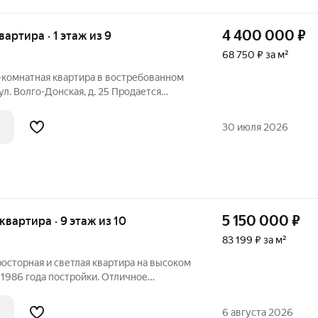
4 400 000
₽
квартира · 1 этаж из 9
68 750 ₽ за м²
тира с изолированными комнатами на 1
этаже многоквартирного дома. Косметический ремонт Удобная
30 июля 2026
5 150 000
₽
 квартира · 9 этаж из 10
83 199 ₽ за м²
росторная и светлая квартира на высоком
1986 года постройки. Отличное
комфорта и развитой инфраструктуры
 - Адрес: г.
6 августа 2026