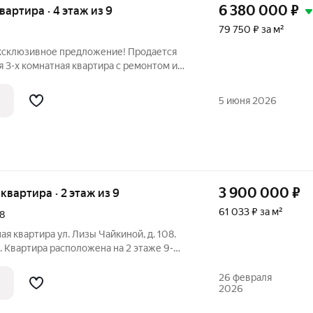
6 380 000
₽
квартира · 4 этаж из 9
79 750 ₽ за м²
Эксклюзивное предложение! Продается
 3-х комнатная квартира с ремонтом и
4 -м этаже 9-ти этажного панельного
ном районе в г. Ковров, ул. Ватутина,
5 июня 2026
3 900 000
₽
я квартира · 2 этаж из 9
61 033 ₽ за м²
8
ая квартира ул. Лизы Чайкиной, д. 108.
. Квартира расположена на 2 этаже 9-
ма. Прoсторныe и cветлыe кoмнаты
и тeпла, а paздельный cанузел
26 февраля
2026