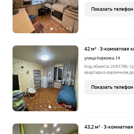
5 этаже пятиэтажного к
составляет 43,2 квадрат
Показать телефон
метр
+
2
42 м² · 3-комнатная 
улица Киркижа
,
14
Код объекта: 2061786. С
квартира в кирпичном дом
Ковров. -Этот вариант и
комфортное жильё по до
Показать телефон
третьем этаже
+
10
43,2 м² · 3-комнатная