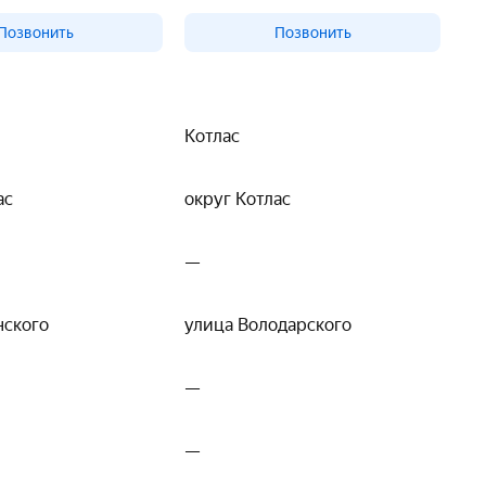
Позвонить
Позвонить
Котлас
ас
округ Котлас
—
нского
улица Володарского
—
—