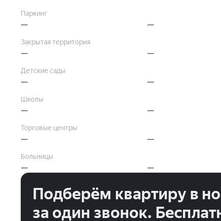
Паркинг
—
—
Закрытая территория
—
—
Детские сады
—
—
Школы
—
—
Торговые центры
—
—
Больницы
—
—
Подберём квартиру в н
за один звонок. Бесплат