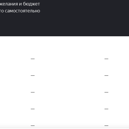
желания и бюджет
это самостоятельно
—
—
—
—
—
—
—
—
—
—