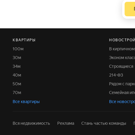
КВАРТИРЫ
НОВОСТРО
100м
В кирпично
30м
Эконом клас
34м
Строящиеся
40м
214-ФЗ
50м
Рядом с пар
70м
Семейная ип
Все квартиры
Все новостр
Вся недвижимость
Реклама
Стань частью команды