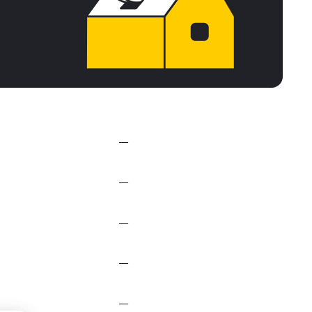
—
—
—
—
—