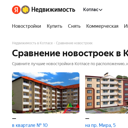
Котлас
Новостройки
Купить
Снять
Коммерческая
И
Недвижимость в Котласе
Сравнение новостроек
Сравнение новостроек в 
Сравните лучшие новостройки в Котласе по расположению, 
Удобный функционал сравнения ЖК по всем характеристика
—
—
в квартале № 10
на пр. Мира, 5