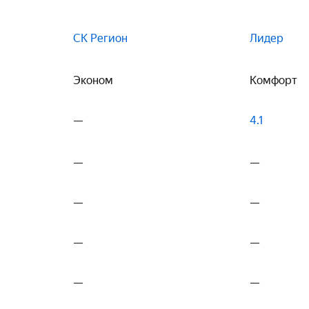
СК Регион
Лидер
Эконом
Комфорт
—
4.1
—
—
—
—
—
—
—
—