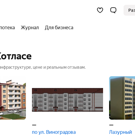
Ра
потека
Журнал
Для бизнеса
Котласе
инфраструктуре, цене и реальным отзывам.
м поможет выбрать идеальную квартиру
—
—
по ул. Виноградова
Лазурный