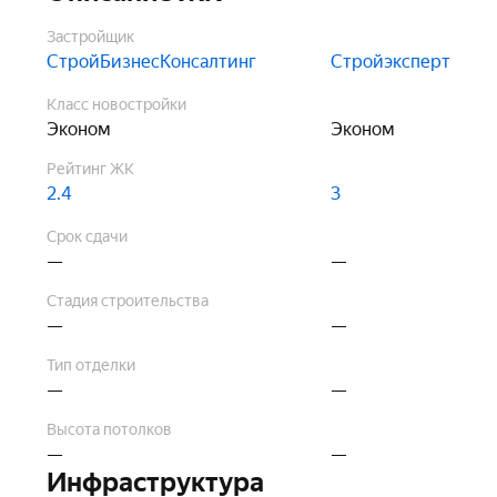
Застройщик
СтройБизнесКонсалтинг
Стройэксперт
Класс новостройки
Эконом
Эконом
Рейтинг ЖК
2.4
3
Срок сдачи
—
—
Стадия строительства
—
—
Тип отделки
—
—
Высота потолков
—
—
Инфраструктура