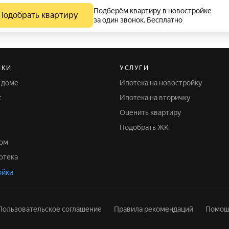
Подберём квартиру в новостройке
Подобрать квартиру
за один звонок. Бесплатно
ЙКИ
УСЛУГИ
м доме
Ипотека на новостройку
с
Ипотека на вторичку
Оценить квартиру
Подобрать ЖК
ком
отека
ойки
Пользовательское соглашение
Правила рекомендаций
Помощ