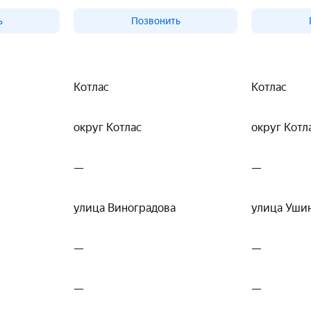
ь
Позвонить
Котлас
Котлас
округ Котлас
округ Котл
—
—
улица Виноградова
улица Уши
—
—
—
—