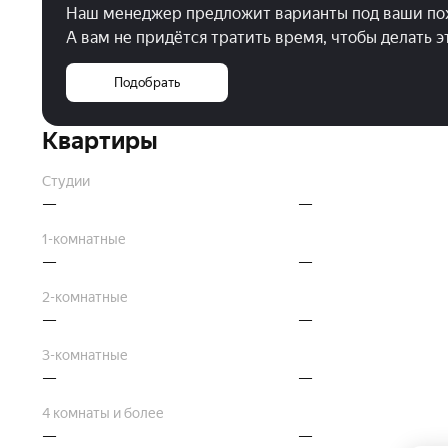
Наш менеджер предложит варианты под ваши по
А вам не придётся тратить время, чтобы делать 
Подобрать
Квартиры
Студии
—
—
1-комнатные
—
—
2-комнатные
—
—
3-комнатные
—
—
4 комнаты и более
—
—