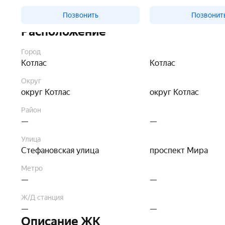
Позвонить
Позвонит
Расположение
Город
Котлас
Котлас
Округ
округ Котлас
округ Котлас
Район
—
—
Улица
Стефановская улица
проспект Мира
Метро
—
—
Ж/Д станция
—
—
Описание ЖК