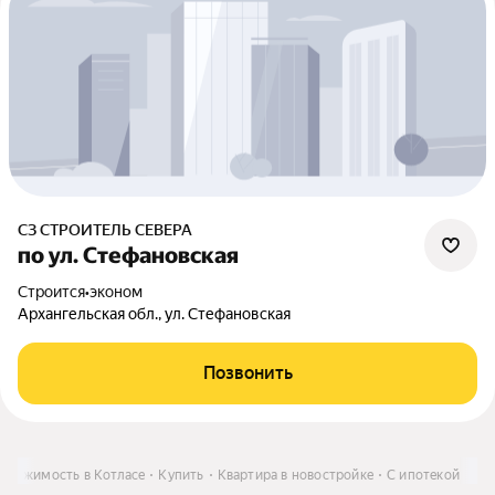
СЗ СТРОИТЕЛЬ СЕВЕРА
по ул. Стефановская
Строится
•
эконом
Архангельская обл., ул. Стефановская
Позвонить
движимость в Котласе
Купить
Квартира в новостройке
С ипотекой