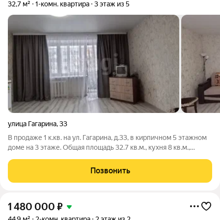
32,7 м²
1-комн. квартира
3 этаж из 5
улица Гагарина
,
33
В продаже 1 к.кв. на ул. Гагарина, д.33, в кирпичном 5 этажном
доме на 3 этаже. Общая площадь 32.7 кв.м., кухня 8 кв.м.,
комната 18 кв.м. Во всей квартире сделан евроремонт в
светлых тонах, окна и просторная лоджия застеклены ПВХ. На
Позвонить
полу
1 480 000
₽
44,9 м²
2-комн. квартира
2 этаж из 2