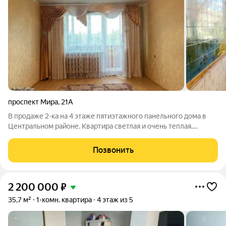
проспект Мира
,
21А
В продаже 2-ка на 4 этаже пятиэтажного панельного дома в
Центральном районе. Квартира светлая и очень теплая.
Особенность квартиры: балкон застекленный и лоджия, на
разных стороны дома. Кухня 7,7 кв.м., площадь квартиры 47,1
Позвонить
кв.м. Раздельные комнаты.
2 200 000
₽
35,7 м²
1-комн. квартира
4 этаж из 5