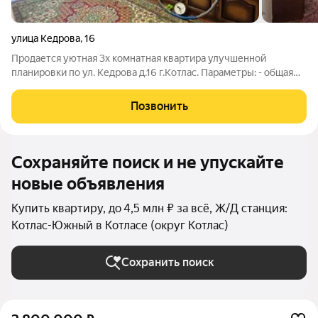
улица Кедрова
,
16
Продается уютная 3х комнатная квартира улучшенной
планировки по ул. Кедрова д.16 г.Котлас. Параметры: - общая
площадь 58.8 м2, жилая площадь 39.5 м2, площадь кухни 7,3 м2;
- этаж 5; - дом кирпичный, комнаты изолированные квадратной
Позвонить
формы, отопление
Сохраняйте поиск и не упускайте
новые объявления
Купить квартиру, до 4,5 млн ₽ за всё, Ж/Д станция:
Котлас-Южный в Котласе (округ Котлас)
Сохранить поиск