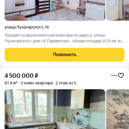
улица Луначарского
,
14
Продается двухкомнатная квартира по адресу: улица
Луначарского, дом 14. Параметры: - общая площадь 60.8 кв. м,
комнаты 19.7/17.1 кв. м, кухня 7.9 кв. м; - этаж 1; - дом кирпичный,
после капитального ремонта, в 2027 году будет обновлен
Позвонить
фасад дома.
4 500 000
₽
61,4 м²
3-комн. квартира
2 этаж из 5