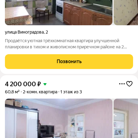
улица Виноградова
,
2
Продаётся уютная трёхкомнатная квартира улучшенной
планировки в тихом и живописном приречном районе на 2
этаже. Отличный вариант для тех, кто ценит комфорт,
приватность и развитую инфраструктуру. Ключевые
Позвонить
преимущества: Планировка: Все три комнаты
4 200 000
₽
60,8 м²
2-комн. квартира
1 этаж из 3