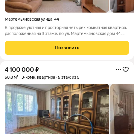
Мартемьяновская улица
,
44
В продаже уютная и просторная четырёх комнатная квартира,
расположенная на 3 этаже, по ул. Мартемьяновская дом 44.
Дом кирпичный. Отопление центральное, нагрев воды от
газовой колонки. Общая площадь составляет 76,5 кв.м.
Позвонить
Площадь комнат составляет:
4 100 000
₽
58,8 м²
3-комн. квартира
5 этаж из 5