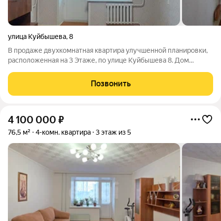
улица Куйбышева
,
8
В продаже двухкомнатная квартира улучшенной планировки,
расположенная на 3 Этаже, по улице Куйбышева 8. Дом
кирпичный. Отопление центральное. Общая площадь
составляет 50.8 кв.м. Удобная планировка, большая прихожая,
Позвонить
комнаты на разные комнаты,
4 100 000
₽
76,5 м²
4-комн. квартира
3 этаж из 5