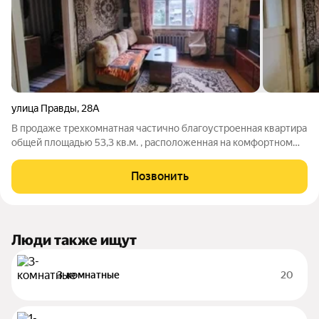
улица Правды
,
28А
В продаже трехкомнатная частично благоустроенная квартира
общей площадью 53,3 кв.м. , расположенная на комфортном
втором этаже деревянного дома. Район 46 Лесозавода.
Квартира требует косметического ремонта. Отопление
Позвонить
центральное. В шаговой
Люди также ищут
3-комнатные
20