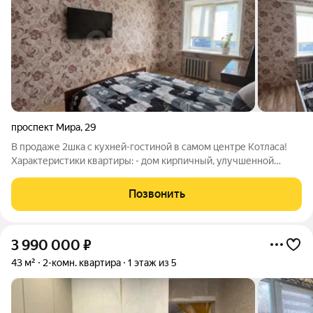
проспект Мира
,
29
В продаже 2шка с кухней-гостиной в самом центре Котласа!
Характеристики квартиры: - дом кирпичный, улучшенной
планировки, 5 этаж - общая площадь 58,8 кв.м. - 2 раздельные
комнаты 17,6 и 13,6 кв.м. - кухня-гостиная 14,8 кв.м. - выход на
Позвонить
застекленную
3 990 000
₽
43 м²
2-комн. квартира
1 этаж из 5