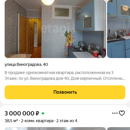
улица Виноградова
,
40
В продаже однокомнатная квартира, расположенная на 3
Этаже, по ул. Виноградова дом 40. Дом кирпичный. Отопление
центральное. Нагрев воды от газовой колонки. Общая площадь
составляет 30 кв.м. Квартира с аккуратным косметическим
Позвонить
ремонтом. Окна заменены
3 000 000
₽
38,5 м²
2-комн. квартира
2 этаж из 4