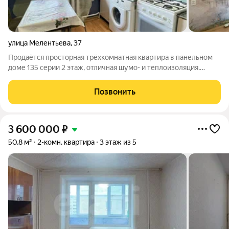
улица Мелентьева
,
37
Продаётся просторная трёхкомнатная квартира в панельном
доме 135 серии 2 этаж, отличная шумо- и теплоизоляция.
Площадь 61,4 кв. м, кухня 7,6 кв. м с кладовой. Комнаты
раздельные, выходят на две стороны. Прихожая 7 кв. м.
Позвонить
Санузел раздельный,
3 600 000
₽
50,8 м²
2-комн. квартира
3 этаж из 5