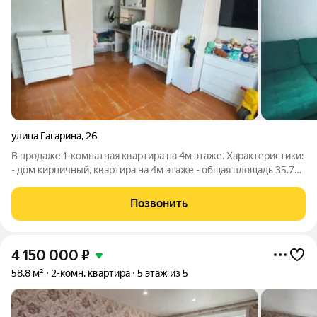
улица Гагарина
,
26
В продаже 1-комнатная квартира на 4м этаже. Характеристики:
- дом кирпичный, квартира на 4м этаже - общая площадь 35.7
кв.м. - просторная комната с нишей 20.6 кв.м., - удобная кухня
7.9 кв.м. - окна и балкон застеклены деревянными окнами -
Позвонить
4 150 000
₽
58,8 м²
2-комн. квартира
5 этаж из 5