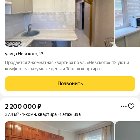
улица Невского
,
13
Продаётся 2-комнатная квартира по ул. «Невского», 13 уют и
комфорт за разумные деньги Тёплая квартира с
косметическим ремонтом в кирпичном доме идеальный
вариант для семьи или молодой пары. Что внутри Этаж: 1 из 5,
Позвонить
кирпичный дом не угловая, очень
2 200 000
₽
37,4 м²
1-комн. квартира
1 этаж из 5