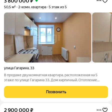
3 800 000
₽
50,5 м²
2-комн. квартира
5 этаж из 5
улица Гагарина
,
33
В продаже двухкомнатная квартира, расположенная на 5
этаже по улице Гагарина 33. Дом кирпичный. Отопление
центральное. Общая площадь составляет 50.5 кв.м. Удобная
планировка, большая прихожая, комнаты на разные стороны,
Позвонить
раздельный санузел. Окна все
2 900 000
₽