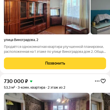
улица Виноградова
,
2
Продаётся однокомнатная квартира улучшенной планировки,
расположенная на 1 этаже по улице Виноградова дом 2. Общая
площадь составляет 37,4 квадратных метров, площадь кухни
12,2 кв.м. Высота потолков 2,8 метров. В квартире выполнен
Позвонить
косметический
730 000
₽
53,3 м²
3-комн. квартира
2 этаж из 2