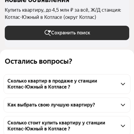
Купить квартиру, до 4,5 млн ₽ за всё, Ж/Д станция:
Котлас-Южный в Котласе (округ Котлас)
Сохранить поиск
Остались вопросы?
Сколько квартир в продаже у станции
Котлас-Южный в Котласе ?
На Яндекс Недвижимости в продаже у станции 
Котлас-Южный в Котласе 94 квартиры, из них 94 
Как выбрать свою лучшую квартиру?
объявления от агентств
Чтобы купить квартиру дешёвую у станции Котлас-
Южный, воспользуйтесь тепловой картой для 
Сколько стоит купить квартиру у станции
Котлас-Южный в Котласе ?
оценки инфраструктуры и транспортной 