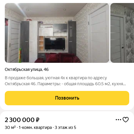
Октябрьская улица
,
46
В продаже большая, уютная 4х к квартира по адресу
Октябрьская 46. Параметры: - общая площадь 60.5 м2, кухня
6.4 м2, жилая площадь 44.7 м2; - этаж 1; - дом кирпичный,
отопление центральное, санузел раздельный, окна ПВХ,
Позвонить
потолки натяжные, пол линолеум,
2 300 000
₽
30 м²
1-комн. квартира
3 этаж из 5