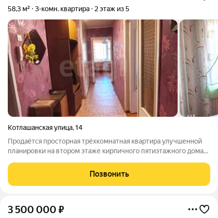
58,3 м²
3-комн. квартира
2 этаж из 5
Котлашанская улица
,
14
Продаётся просторная трёхкомнатная квартира улучшенной
планировки на втором этаже кирпичного пятиэтажного дома
на улице Котлашанской. Площадь 58,3 кв. м, три
изолированные комнаты, раздельный санузел, кухня 8 кв. м. В
Позвонить
прихожей большой встроенный
3 500 000
₽