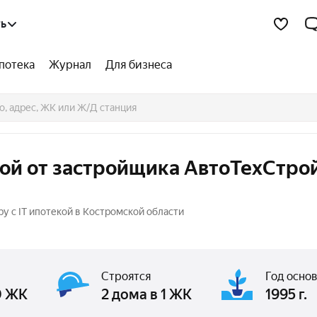
ть
потека
Журнал
Для бизнеса
кой от застройщика АвтоТехСтрой
у с IT ипотекой в Костромской области
Строятся
Год осно
0 ЖК
2 дома в 1 ЖК
1995 г.