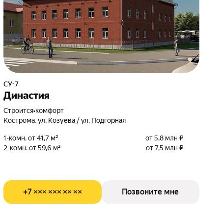
СУ-7
Династия
Строится
•
комфорт
Кострома, ул. Козуева / ул. Подгорная
1-комн. от 41,7 м²
от 5,8 млн ₽
2-комн. от 59,6 м²
от 7,5 млн ₽
+7 ××× ××× ×× ××
Позвоните мне