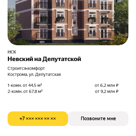
НСК
Невский на Депутатской
Строится
•
комфорт
Кострома, ул. Депутатская
1-комн. от 44,5 м²
от 6,2 млн ₽
2-комн. от 67,8 м²
от 9,2 млн ₽
+7 ××× ××× ×× ××
Позвоните мне