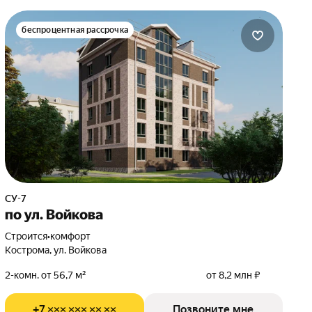
беспроцентная рассрочка
СУ-7
по ул. Войкова
Строится
•
комфорт
Кострома, ул. Войкова
2-комн. от 56,7 м²
от 8,2 млн ₽
+7 ××× ××× ×× ××
Позвоните мне