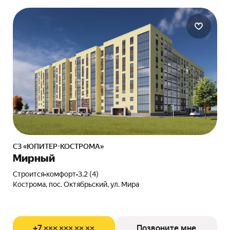
СЗ «ЮПИТЕР-КОСТРОМА»
Мирный
Строится
•
комфорт
•
3.2 (4)
Кострома, пос. Октябрьский, ул. Мира
+7 ××× ××× ×× ××
Позвоните мне