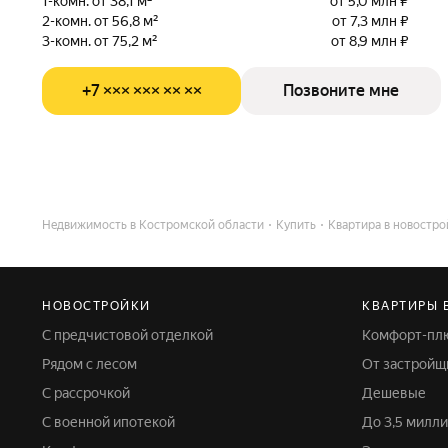
1-комн. от 38,1 м²
от 5,0 млн ₽
2-комн. от 56,8 м²
от 7,3 млн ₽
3-комн. от 75,2 м²
от 8,9 млн ₽
+7 ××× ××× ×× ××
Позвоните мне
Недвижимость в Костромской области
Купить
Квартира в новостро
НОВОСТРОЙКИ
КВАРТИРЫ 
С предчистовой отделкой
Комфорт-пл
Рядом с лесом
От застройщ
С рассрочкой
Дешевые
С военной ипотекой
До 3,5 мил