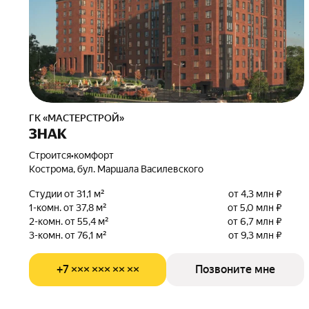
ГК «МАСТЕРСТРОЙ»
ЗНАК
Строится
•
комфорт
Кострома, бул. Маршала Василевского
Студии от 31,1 м²
от 4,3 млн ₽
1-комн. от 37,8 м²
от 5,0 млн ₽
2-комн. от 55,4 м²
от 6,7 млн ₽
3-комн. от 76,1 м²
от 9,3 млн ₽
+7 ××× ××× ×× ××
Позвоните мне