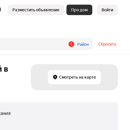
Разместить объявление
Про дом
Войти
1
Сбросить
Район
 в
Смотреть на карте
вания