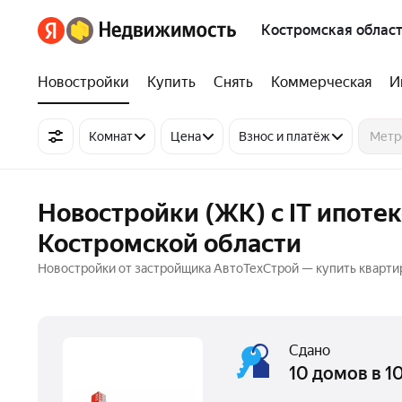
Костромская облас
Новостройки
Купить
Снять
Коммерческая
И
Комнат
Цена
Взнос и платёж
Новостройки (ЖК) с IT ипоте
Костромской области
Новостройки от застройщика АвтоТехСтрой — купить квартир
Сдано
10 домов в 1