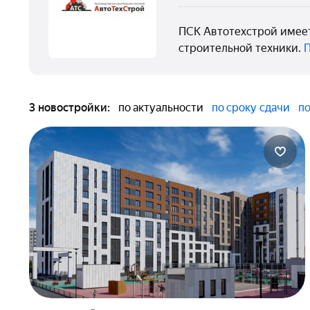
ПСК Автотехстрой имеет
строительной техники.
П
3 новостройки:
по актуальности
по сроку сдачи
по