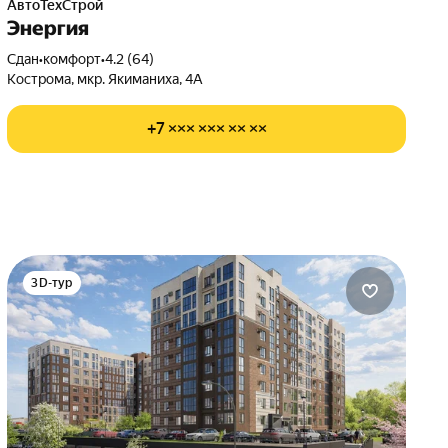
АвтоТехСтрой
Энергия
Сдан
•
комфорт
•
4.2 (64)
Кострома, мкр. Якиманиха, 4А
+7 ××× ××× ×× ××
3D-тур