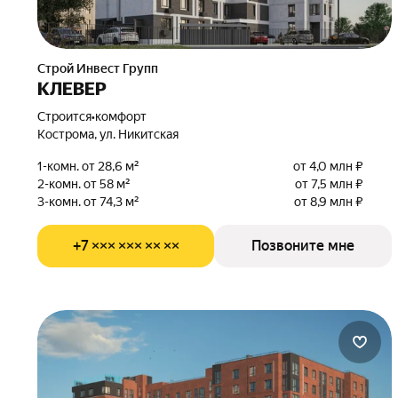
Строй Инвест Групп
КЛЕВЕР
Строится
•
комфорт
Кострома, ул. Никитская
1-комн. от 28,6 м²
от 4,0 млн ₽
2-комн. от 58 м²
от 7,5 млн ₽
3-комн. от 74,3 м²
от 8,9 млн ₽
+7 ××× ××× ×× ××
Позвоните мне