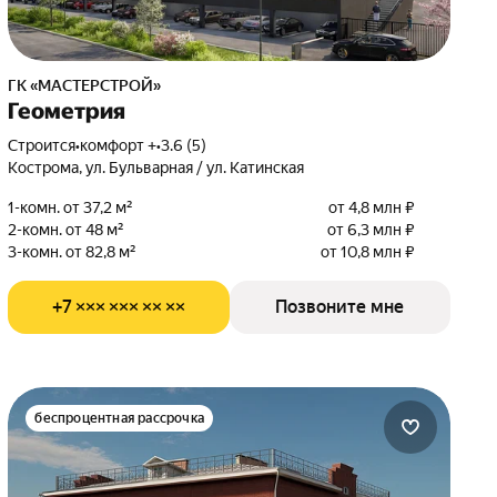
ГК «МАСТЕРСТРОЙ»
Геометрия
Строится
•
комфорт +
•
3.6 (5)
Кострома, ул. Бульварная / ул. Катинская
1-комн. от 37,2 м²
от 4,8 млн ₽
2-комн. от 48 м²
от 6,3 млн ₽
3-комн. от 82,8 м²
от 10,8 млн ₽
+7 ××× ××× ×× ××
Позвоните мне
беспроцентная рассрочка