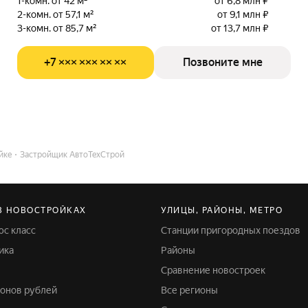
1-комн. от 42 м²
от 6,8 млн ₽
2-комн. от 57,1 м²
от 9,1 млн ₽
3-комн. от 85,7 м²
от 13,7 млн ₽
+7 ××× ××× ×× ××
Позвоните мне
йке
Застройщик АвтоТехСтрой
В НОВОСТРОЙКАХ
УЛИЦЫ, РАЙОНЫ, МЕТРО
юс класс
Станции пригородных поездов
ика
Районы
Сравнение новостроек
лионов рублей
Все регионы