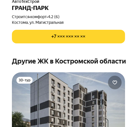
АвтоТехСтрой
ГРАНД-ПАРК
Строится
•
комфорт
•
4.2 (6)
Костома, ул. Магистральная
+7 ××× ××× ×× ××
Другие ЖК в Костромской области
3D-тур