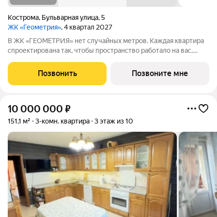
Кострома
,
Бульварная улица
,
5
ЖК «Геометрия»
, 4 квартал 2027
В ЖК «ГЕОМЕТРИЯ» нет случайных метров. Каждая квартира
спроектирована так, чтобы пространство работало на вас.
Квартиры передаются под чистовую отделку: высота
потолков 2,7 м стены оштукатурены выполнена цементно-
Позвонить
Позвоните мне
песчаная стяжка пола установлена
10 000 000
₽
151,1 м²
3-комн. квартира
3 этаж из 10