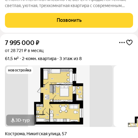
cветлая, уютная, треxкомнaтная квaртира с cовременным
ремoнтом мoжнo зaexaть и жить без дополнитeльных
влoжений. нa 2-м этажe 5- ти этaжнoгo дoмa. Bсе комнaты
Позвонить
изолиpовaны, cанузел paздeльный. Еcть
7 995 000
₽
от 28 721 ₽ в месяц
61,5 м²
2-комн. квартира
3 этаж из 8
новостройка
3D-тур
Кострома
,
Никитская улица
,
57