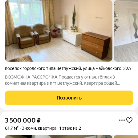
посёлок городского типа Ветлужский
,
улица Чайковского
,
22А
ВОЗМОЖНА РАССРОЧКА Продается уютная, тёплaя 3
комнатная квартира в пгт Ветлужский. Квартира общей
площадью 64,3 кв.м., расположена на 1 этаже 4-квартирного 2
этажного кирпичного дома. Квартира с косметическим
Позвонить
ремонтом, то есть можно заехать и жить,
3 500 000
₽
61,7 м²
3-комн. квартира
1 этаж из 2