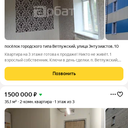
посёлок городского типа Ветлужский
,
улица Энтузиастов
,
10
Квартира на 3 этаже готова к продаже! Никто не живёт. 1
взрослый собственник. Ключи в день сделки. п. Ветлужский,
ул. Энтузиастов, д. 10 2 комнаты 43,4 м2 Светлая, тёплая
квартира, с видом на две стороны дома, находится в развитом
Позвонить
микрорайоне.
1 500 000
₽
35,1 м²
2-комн. квартира
1 этаж из 3