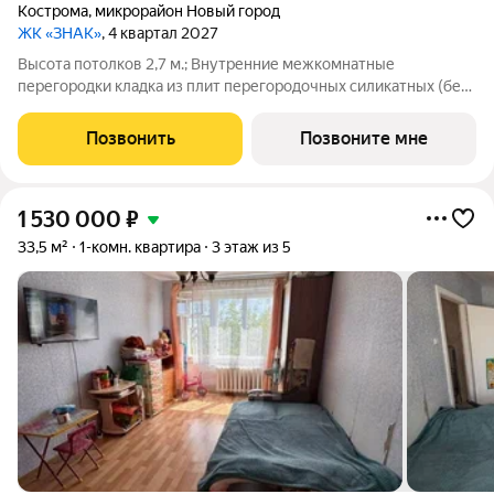
Кострома
,
микрорайон Новый город
ЖК «ЗНАК»
, 4 квартал 2027
Высота потолков 2,7 м.; Внутренние межкомнатные
перегородки кладка из плит перегородочных силикатных (без
отделки); Наружные стены кладка из керамического
облицовочного кирпича и поризованного керамического
Позвонить
Позвоните мне
камня, оштукатуренные изнутри
1 530 000
₽
33,5 м²
1-комн. квартира
3 этаж из 5