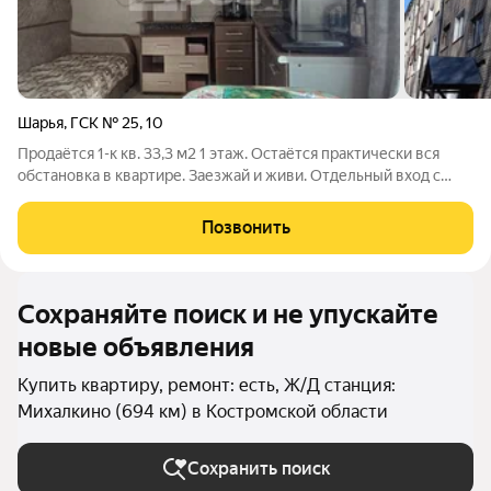
Шарья
,
ГСК № 25
,
10
Продаётся 1-к кв. 33,3 м2 1 этаж. Остаётся практически вся
обстановка в квартире. Заезжай и живи. Отдельный вход с
торца многоквартирного 4-х этажного дома. Развитый
микрорайон с развитой инфраструктурой. г. Шарья ул. И.
Позвонить
Шатрова, 10 Рядом с домом
Сохраняйте поиск и не упускайте
новые объявления
Купить квартиру, ремонт: есть, Ж/Д станция:
Михалкино (694 км) в Костромской области
Сохранить поиск