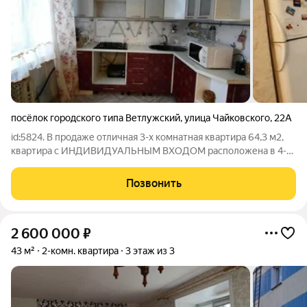
посёлок городского типа Ветлужский
,
улица Чайковского
,
22А
id:5824. В продаже отличная 3-х комнатная квартира 64,3 м2,
квартира с ИНДИВИДУАЛЬНЫМ ВХОДОМ расположена в 4-х
квартирном доме (1987 ГП) по адресу: п. Ветлужский, ул.
Чайковского, д. 22а Ремонт: - окна ПВХ; - напольное покрытие -
Позвонить
линолиум; - санузел
2 600 000
₽
43 м²
2-комн. квартира
3 этаж из 3