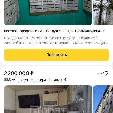
посёлок городского типа Ветлужский
,
Центральная улица
,
21
Продаётся 1к кв 35.4м2 2этаж! Остаётся, всё в квартире!
Заезжай и живи! ( по желанию покупателя можем освободить
квартиру от мебели) Развитый микрорайон с развитой
инфраструктурой! Рядом с домом школа№7, художественная
Позвонить
школа, спортивная школа,
2 200 000
₽
33,3 м²
1-комн. квартира
1 этаж из 4