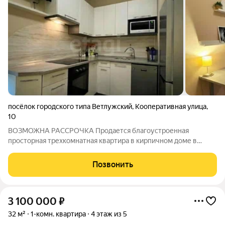
посёлок городского типа Ветлужский
,
Кооперативная улица
,
10
ВОЗМОЖНА РАССРОЧКА Продается благоустроенная
просторная трехкомнатная квартира в кирпичном доме в
п.Ветлужский ул.Кооперативная . Квартира находится на
первом этаже двухэтажного дома. Квартира имеет
Позвонить
улучшенную планировку. В квартире выполнен
3 100 000
₽
32 м²
1-комн. квартира
4 этаж из 5