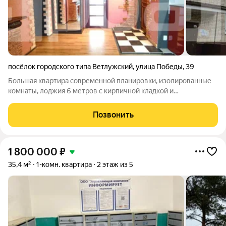
посёлок городского типа Ветлужский
,
улица Победы
,
39
Большая квартира современной планировки, изолированные
комнаты, лоджия 6 метров с кирпичной кладкой и
стеклопакетами! Красивые виды на закат и тишина! Вам не
будут слышны топоты сверху, ведь выше вас только
Позвонить
отремонтированная крыша, которая не течёт и
1 800 000
₽
35,4 м²
1-комн. квартира
2 этаж из 5