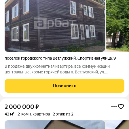
посёлок городского типа Ветлужский
,
Спортивная улица
,
9
В продаже двухкомнатная квартира, все коммуникации
центральные, кроме горячей воды п. Ветлужский, ул.
Спортивная, д. 9 47,9 м2 2-й этаж Расположена на 2 этаже 2-
этажного деревянного дома. Комнаты изолированные, с видом
Позвонить
на улицу. Кухня правильной
2 000 000
₽
42 м²
2-комн. квартира
2 этаж из 2