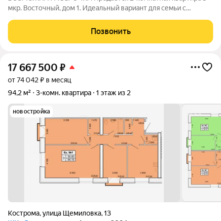
мкр. Восточный, дом 1. Идеальный вариант для семьи с
ребёнком или тех, кто ценит комфорт и готов сразу заезжать.
Характеристики: Общая площадь: 43 м. Кухня: 6 м. Этаж: 1 Дом:
Позвонить
кирпичный (тепло и
17 667 500
₽
от 74 042 ₽ в месяц
94,2 м²
3-комн. квартира
1 этаж из 2
новостройка
Кострома
,
улица Щемиловка
,
13