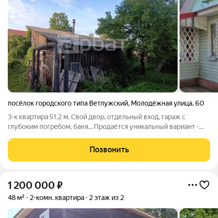
посёлок городского типа Ветлужский
,
Молодёжная улица
,
60
3-к квартира 51,2 м. Свой двор, отдельный вход, гараж с
глубоким погребом, баня... Продаётся уникальный вариант -
квартира с условиями частного дома г. Шарья, п. Ветлужский,
ул. Молодежная, д. 60. Дом двухквартирный, из шлакобетона
Позвонить
на ж/б фундаменте.
1 200 000
₽
48 м²
2-комн. квартира
2 этаж из 2