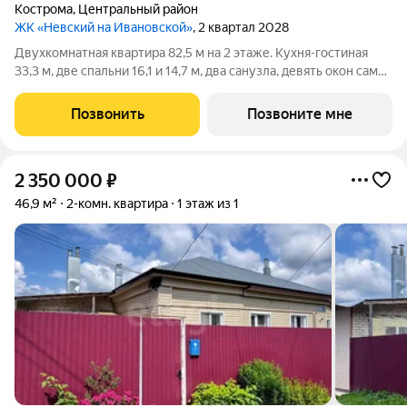
Кострома
,
Центральный район
ЖК «Невский на Ивановской»
, 2 квартал 2028
Двухкомнатная квартира 82,5 м на 2 этаже. Кухня-гостиная
33,3 м, две спальни 16,1 и 14,7 м, два санузла, девять окон самая
светлая квартира в доме. Потолки 3 м, черновая отделка.
Кирпичный дом на 14 квартир в историческом центре
Позвонить
Позвоните мне
Костромы, 2 этажа и
2 350 000
₽
46,9 м²
2-комн. квартира
1 этаж из 1