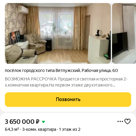
посёлок городского типа Ветлужский
,
Рабочая улица
,
60
ВОЗМОЖНА РАССРОЧКА Продается светлая и просторная 2-
х.комнатная квартира.На первом этаже двухэтажного
кирпичного дома,общая площадь 46.8 кв.м.Дом
сухой,построен возвышенно от земли.Посторонних запахов в
Позвонить
подъезде нет. Квартира теплая и полностью
3 650 000
₽
64,3 м²
3-комн. квартира
1 этаж из 2