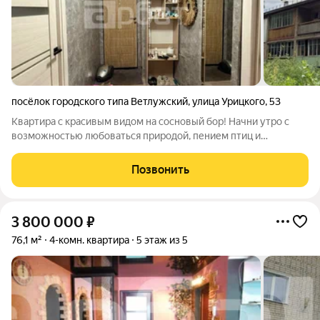
посёлок городского типа Ветлужский
,
улица Урицкого
,
53
Квартира с красивым видом на сосновый бор! Начни утро с
возможностью любоваться природой, пением птиц и
шикарной кроной сосен, которые так близко к дому, создавая
живую картину за стеклом! В пешей доступности школа №3,
Позвонить
художественная школа,
3 800 000
₽
76,1 м²
4-комн. квартира
5 этаж из 5