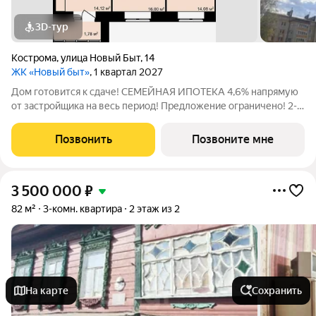
3D-тур
Кострома
,
улица Новый Быт
,
14
ЖК «Новый быт»
, 1 квартал 2027
Дом готовится к сдаче! СЕМЕЙНАЯ ИПОТЕКА 4,6% напрямую
от застройщика на весь период! Предложение ограничено! 2-к
квартира 62,5 м2 в ЖК "Новый Быт,14" Малоквартирный дом,
где всего 28 квартир. О квартире: Две изолированные
Позвонить
Позвоните мне
комнаты и просторная
3 500 000
₽
82 м²
3-комн. квартира
2 этаж из 2
На карте
Сохранить