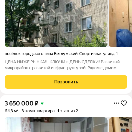
посёлок городского типа Ветлужский
,
Спортивная улица
,
1
ЦЕНА НИЖЕ РЫНКА!!! КЛЮЧИ в ДЕНЬ СДЕЛКИ! Развитый
микрорайон с развитой инфраструктурой! Рядом с домом
школа №7, №3, художественная школа, спортивная школа,
музыкальная школа,дом культуры, библиотека, магазины,
Позвонить
парикмахерская ,торговый центр, аптеки,
3 650 000
₽
64,3 м²
3-комн. квартира
1 этаж из 2