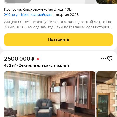
Кострома
,
Красноармейская улица
,
10В
ЖК по ул. Красноармейская
, 1 квартал 2028
АКЦИЯ ОТ ЗАСТРОЙЩИКА 105000 за квадратный метр с 1 по
30 июня. ЖК Победа Там, где начинается ваша новая история 1.
Общие сведения о жилом комплексеЖК "Победа" это
современный 5-этажный кирпичный дом на 49 квартир,
Позвонить
созданный в формате уютного
2 500 000
₽
48,2 м²
2-комн. квартира
5 этаж из 9