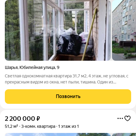
Шарья
,
Юбилейная улица
,
9
Светлая однокомнатная квартира 31,7 м2, 4 этаж, не угловая, с
прекрасным видом из окна, нет пыли, тишина. Один из
любимых районов города. Не высокие коммунальные платежи,
прекрасные соседи. Развитая инфраструктура: во дворе дома
Позвонить
детский сад, в
2 200 000
₽
51,2 м²
3-комн. квартира
1 этаж из 1