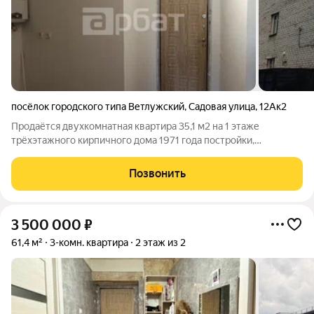
посёлок городского типа Ветлужский
,
Садовая улица
,
12Ак2
Продаётся двухкомнатная квартира 35,1 м2 на 1 этаже
трёхэтажного кирпичного дома 1971 года постройки,
расположенного в пгт Ветлужский ул Садовая д. 12 а, корп 2.
Просторная жилая площадь подойдёт как для одного человека,
Позвонить
так и для небольшой семьи.
3 500 000
₽
61,4 м²
3-комн. квартира
2 этаж из 2