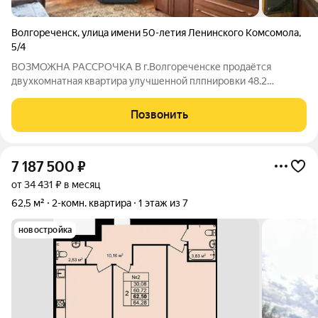
Волгореченск
,
улица имени 50-летия Ленинского Комсомола
,
5/4
ВОЗМОЖНА РАССРОЧКА В г.Волгореченске продаётся
двухкомнатная квартира улучшенной плпнировки 48.2
кв.м.Расположена она на пятом этаже девятиэтажного дома.В
квартире удобная планировка: просторная прихожая,кухня 8
Позвонить
кв.м. ,две изолированные комнаты ,из
7 187 500
₽
от 34 431 ₽ в месяц
62,5 м²
2-комн. квартира
1 этаж из 7
новостройка