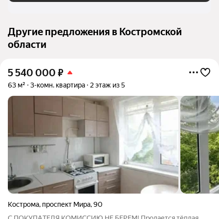
Другие предложения в Костромской
области
5 540 000
₽
63 м²
3-комн. квартира
2 этаж из 5
Кострома
,
проспект Мира
,
90
С ПОKУПАTЕЛЯ КOМИССИЮ НE БЕPЕМ! Продaетcя тёплая,