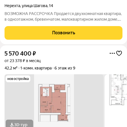
Нерехта
,
улица Шагова
,
14
ВОЗМОЖНА РАССРОЧКА Продается двухкомнатная квартира,
в одноэтажном, бревенчатом, малоквартирном жилом доме,
общей площадью 46,9 кв.м. Снаружи облицован сайдингом. 2
комнаты, одна из которых проходная. Просторная кухня 10
Позвонить
кв.м. Санузел совмещен, в
5 570 400
₽
от 23 378 ₽ в месяц
42,2 м²
1-комн. квартира
6 этаж из 9
новостройка
3D-тур