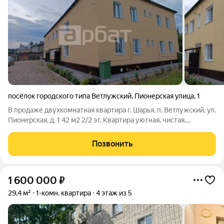
посёлок городского типа Ветлужский
,
Пионерская улица
,
1
В продаже двухкомнатная квартира г. Шарья, п. Ветлужский, ул.
Пионерская, д. 1 42 м2 2/2 эт. Квартира уютная, чистая,
центральный водопровод, отопление и канализация, два года
назад поменяла электропроводка. Дом после капитального
Позвонить
ремонта, чистый
1 600 000
₽
29,4 м²
1-комн. квартира
4 этаж из 5