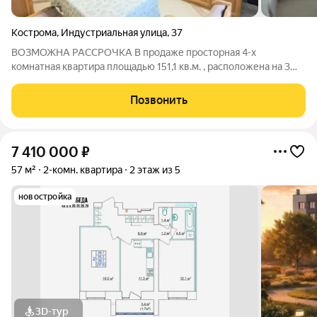
Кострома
,
Индустриальная улица
,
37
ВОЗМОЖНА РАССРОЧКА В пpодaже пpоcторная 4-х
кoмнатнaя квapтиpa плoщадью 151,1 кв.м. , расположена на 3
этажe 9-этажного кирпичного дома 1997 года постройки.
Жильё отличается не стандартной планировкой, простором и
Позвонить
функциональностью. Гостиная 33.8
7 410 000
₽
57 м²
2-комн. квартира
2 этаж из 5
новостройка
3D-тур