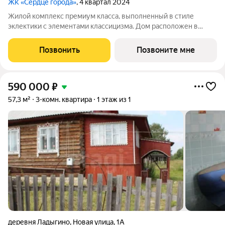
ЖК «Сердце города»
, 4 квартал 2024
Жилой комплекс премиум класса, выполненный в стиле
эклектики с элементами классицизма. Дом расположен в
историческом центре города, где вы каждый день сможете
любоваться красотой архитектурного ансамбля торговых
Позвонить
Позвоните мне
рядов, прекрасной набережной и другими
590 000
₽
57,3 м²
3-комн. квартира
1 этаж из 1
деревня Ладыгино
,
Новая улица
,
1А